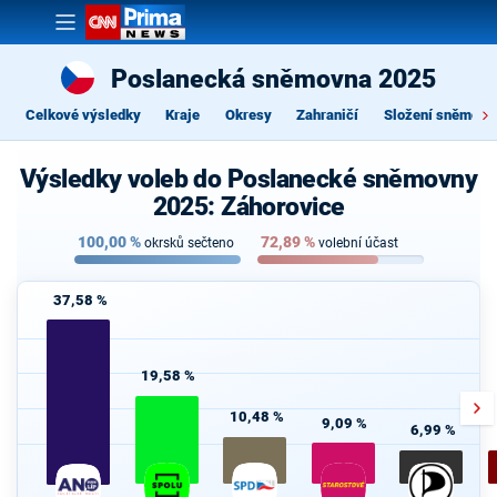
Poslanecká sněmovna 2025
Celkové výsledky
Kraje
Okresy
Zahraničí
Složení sněmovn
Výsledky voleb do Poslanecké sněmovny
2025: Záhorovice
100,00
%
72,89
%
okrsků sečteno
volební účast
37,58 %
19,58 %
10,48 %
9,09 %
6,99 %