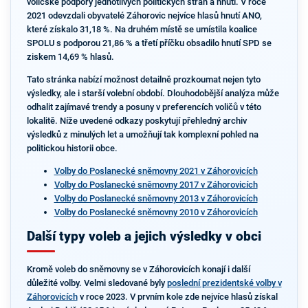
voličské podpory jednotlivých politických stran a hnutí. V roce
2021 odevzdali obyvatelé Záhorovic nejvíce hlasů hnutí ANO,
které získalo 31,18 %. Na druhém místě se umístila koalice
SPOLU s podporou 21,86 % a třetí příčku obsadilo hnutí SPD se
ziskem 14,69 % hlasů.
Tato stránka nabízí možnost detailně prozkoumat nejen tyto
výsledky, ale i starší volební období. Dlouhodobější analýza může
odhalit zajímavé trendy a posuny v preferencích voličů v této
lokalitě. Níže uvedené odkazy poskytují přehledný archiv
výsledků z minulých let a umožňují tak komplexní pohled na
politickou historii obce.
Volby do Poslanecké sněmovny 2021 v Záhorovicích
Volby do Poslanecké sněmovny 2017 v Záhorovicích
Volby do Poslanecké sněmovny 2013 v Záhorovicích
Volby do Poslanecké sněmovny 2010 v Záhorovicích
Další typy voleb a jejich výsledky v obci
Kromě voleb do sněmovny se v Záhorovicích konají i další
důležité volby. Velmi sledované byly
poslední prezidentské volby v
Záhorovicích
v roce 2023. V prvním kole zde nejvíce hlasů získal