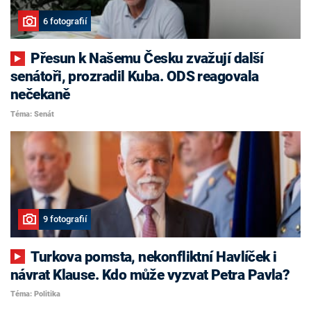
6 fotografií
Přesun k Našemu Česku zvažují další
senátoři, prozradil Kuba. ODS reagovala
nečekaně
Téma: Senát
9 fotografií
Turkova pomsta, nekonfliktní Havlíček i
návrat Klause. Kdo může vyzvat Petra Pavla?
Téma: Politika