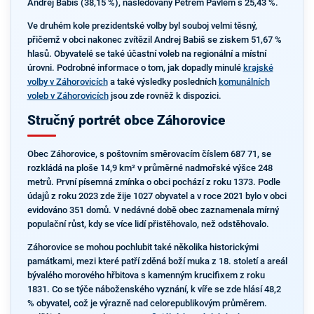
Andrej Babiš (38,15 %), následovaný Petrem Pavlem s 25,43 %.
Ve druhém kole prezidentské volby byl souboj velmi těsný,
přičemž v obci nakonec zvítězil Andrej Babiš se ziskem 51,67 %
hlasů. Obyvatelé se také účastní voleb na regionální a místní
úrovni. Podrobné informace o tom, jak dopadly minulé
krajské
volby v Záhorovicích
a také výsledky posledních
komunálních
voleb v Záhorovicích
jsou zde rovněž k dispozici.
Stručný portrét obce Záhorovice
Obec Záhorovice, s poštovním směrovacím číslem 687 71, se
rozkládá na ploše 14,9 km² v průměrné nadmořské výšce 248
metrů. První písemná zmínka o obci pochází z roku 1373. Podle
údajů z roku 2023 zde žije 1027 obyvatel a v roce 2021 bylo v obci
evidováno 351 domů. V nedávné době obec zaznamenala mírný
populační růst, kdy se více lidí přistěhovalo, než odstěhovalo.
Záhorovice se mohou pochlubit také několika historickými
památkami, mezi které patří zděná boží muka z 18. století a areál
bývalého morového hřbitova s kamenným krucifixem z roku
1831. Co se týče náboženského vyznání, k víře se zde hlásí 48,2
% obyvatel, což je výrazně nad celorepublikovým průměrem.