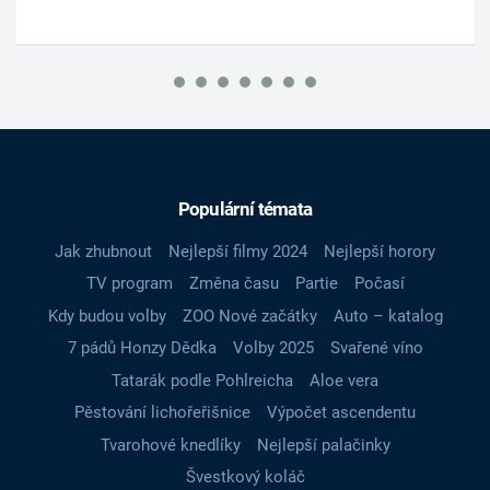
Populární témata
Jak zhubnout
Nejlepší filmy 2024
Nejlepší horory
TV program
Změna času
Partie
Počasí
Kdy budou volby
ZOO Nové začátky
Auto – katalog
7 pádů Honzy Dědka
Volby 2025
Svařené víno
Tatarák podle Pohlreicha
Aloe vera
Pěstování lichořeřišnice
Výpočet ascendentu
Tvarohové knedlíky
Nejlepší palačinky
Švestkový koláč