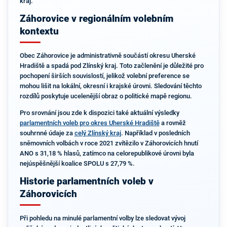
kraj.
Záhorovice v regionálním volebním
kontextu
Obec Záhorovice je administrativně součástí okresu Uherské
Hradiště a spadá pod Zlínský kraj. Toto začlenění je důležité pro
pochopení širších souvislostí, jelikož volební preference se
mohou lišit na lokální, okresní i krajské úrovni. Sledování těchto
rozdílů poskytuje ucelenější obraz o politické mapě regionu.
Pro srovnání jsou zde k dispozici také aktuální výsledky
parlamentních voleb pro okres Uherské Hradiště
a rovněž
souhrnné údaje za
celý Zlínský kraj
. Například v posledních
sněmovních volbách v roce 2021 zvítězilo v Záhorovicích hnutí
ANO s 31,18 % hlasů, zatímco na celorepublikové úrovni byla
nejúspěšnější koalice SPOLU s 27,79 %.
Historie parlamentních voleb v
Záhorovicích
Při pohledu na minulé parlamentní volby lze sledovat vývoj