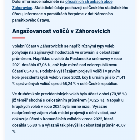
Další informace naleznete na
oficiálních stránkách obce
Záhorovice
. Statistické údaje pocházejí od Českého statistického
úřadu, informace o památkách čerpáme z dat Národního
památkového ústavu.
Angažovanost voličů v Záhorovicích
Volební účast v Záhorovicích se napříč různými typy voleb
pohybuje na zajímavých hodnotách ve srovnání s celostátním
průměrem. Například u voleb do Poslanecké sněmovny v roce
2021 dosáhla 67,06 %, což bylo mírně nad celorepublikovou
účastí 65,43 %. Podobně vyšší zájem projevili voliči i v prvním
kole prezidentských voleb v roce 2023, kdy k urnám přišlo 71,41
% oprávněných voličů oproti 68,24 % v celé České republice.
Ve druhém kole prezidentských voleb byla účast v obci (70,95 %)
již téměř shodná s celostátním průměrem (70,25 %). Naopak u
krajských voleb v roce 2024 byla mírně nižší. Výrazně
nadprůměrný zájem však místní projevují o dění v obci, což
dokazuje účast v komunálních volbách v roce 2022, která
dosáhla 56,80 % a výrazně tak převýšila celostátní průměr 46,07
%.