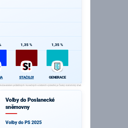
%
1,35 %
1,35 %
HA
STAČILO!
GENERACE
Volby do Poslanecké
sněmovny
Volby do PS 2025