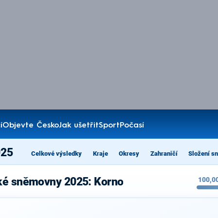
í
Objevte Česko
Jak ušetřit
Sport
Počasí
025
Celkové výsledky
Kraje
Okresy
Zahraničí
Složení s
cké sněmovny 2025: Korno
100,0