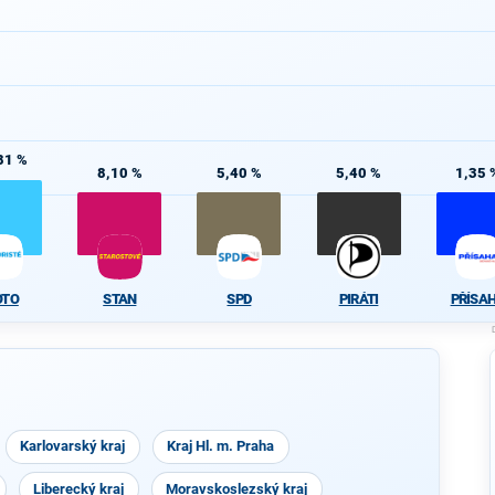
81 %
8,10 %
5,40 %
5,40 %
1,35 
OTO
STAN
SPD
PIRÁTI
PŘÍSA
Karlovarský kraj
Kraj Hl. m. Praha
Liberecký kraj
Moravskoslezský kraj