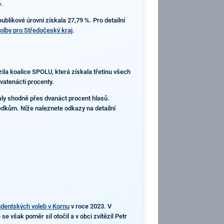
.
blikové úrovni získala 27,79 %. Pro detailní
olby pro Středočeský kraj
.
ila koalice SPOLU, která získala třetinu všech
vatenácti procenty.
kaly shodně přes dvanáct procent hlasů.
edkům. Níže naleznete odkazy na detailní
identských voleb v Kornu
v roce 2023. V
e však poměr sil otočil a v obci zvítězil Petr