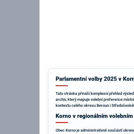
Parlamentní volby 2025 v Korn
Tato stránka přináší komplexní přehled výsle
archiv, který mapuje volební preference místn
kontextu celého okresu Beroun i Středočeskéh
Korno v regionálním volebním
Obec Korno je administrativně součástí okresu 