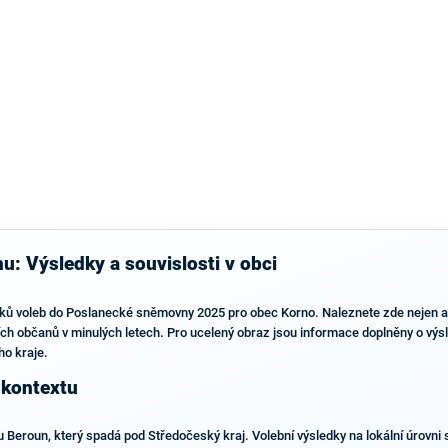
výsledky než ve zbytku republiky.
u: Výsledky a souvislosti v obci
dků voleb do Poslanecké sněmovny 2025 pro obec Korno. Naleznete zde nejen akt
ích občanů v minulých letech. Pro ucelený obraz jsou informace doplněny o výs
o kraje.
 kontextu
Beroun, který spadá pod Středočeský kraj. Volební výsledky na lokální úrovni s