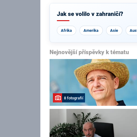
Jak se volilo v zahraničí?
Afrika
Amerika
Asie
Aust
Nejnovější příspěvky k tématu
8 fotografií