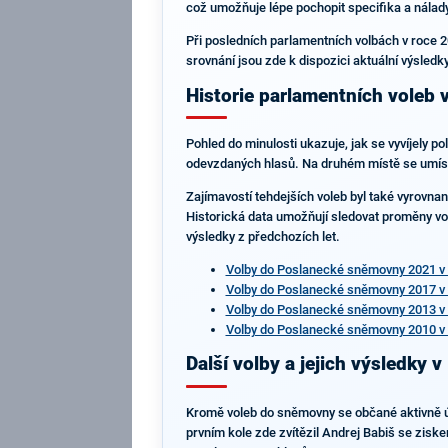
což umožňuje lépe pochopit specifika a nálady
Při posledních parlamentních volbách v roce 2
srovnání jsou zde k dispozici aktuální výsledk
Historie parlamentních voleb 
Pohled do minulosti ukazuje, jak se vyvíjely 
odevzdaných hlasů. Na druhém místě se umísti
Zajímavostí tehdejších voleb byl také vyrovnan
Historická data umožňují sledovat proměny vo
výsledky z předchozích let.
Volby do Poslanecké sněmovny 2021 v
Volby do Poslanecké sněmovny 2017 v
Volby do Poslanecké sněmovny 2013 v
Volby do Poslanecké sněmovny 2010 v
Další volby a jejich výsledky v
Kromě voleb do sněmovny se občané aktivně úča
prvním kole zde zvítězil Andrej Babiš se ziske