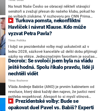
Téma: Senát
komentátoři mluví jako o slabé a v defenzivě. „Je to
úmorná práce upozorňovat na chyby vlády. Ministři s
Na hnutí Naše Česko se obracejí někteří stávající
námi navíc nechodí do debat. Chceme ale ukazovat
senátoři a zvažují přesun do našeho klubu, pokud ho
svoje témata,“ odpověděl Grolich na dotaz CNN Prima
po volbách získáme. V rozhovoru pro CNN Prima
Turkova pomsta, nekonfliktní
NEWS.
NEWS to řekl zakladatel hnutí a jihočeský hejtman
Martin Kuba. Konkrétní nebyl, ale získat by takto mohl
Havlíček i návrat Klause. Kdo může
například senátora Zdeňka Hrabu, který je dnes
vyzvat Petra Pavla?
součástí klubu ODS a TOP 09. Hraba to na dotaz
Téma: Politika
redakce nevyloučil. Předseda klubu senátorů ODS
Zdeněk Nytra redakci řekl, že počítá s odchodem
I když se prezidentské volby mají uskutečnit až v
některých senátorů z klubu a že Naše Česko není
lednu 2028, sázkové kanceláře už delší dobu přijímají
nepřítel, ale soupeř.
sázky na vítěze. Jednoznačným favoritem je současná
Decroix: Se svoločí jsem byla na vládu
hlava státu Petr Pavel. Daleko za ním pak bookmakeři
zmiňují dva výrazné politiky ANO, tedy premiéra
ještě hodná. Spolu říkalo pravdu, lidé ji
Andreje Babiše a ministra průmyslu Karla Havlíčka.
nechtěli vidět
Oblíbeným tipem samotných sázkařů je poslanec za
Téma: Rozhovor
Motoristy Filip Turek. Politolog Jan Kubáček nicméně
o případné kandidatuře kohokoliv ze zmíněné trojice
Vláda Andreje Babiše (ANO) je prvním kabinetem od
značně pochybuje. Podle něj současná koalice dosud
revoluce, který dává každý den najevo, že justici není
nemá osobu, která by Pavlovi mohla konkurovat.
potřeba respektovat. Alespoň to si myslí stínová
Prezidentské volby: Bude se
ministryně spravedlnosti ODS Eva Decroix. V
rozhovoru pro CNN Prima NEWS si nebrala servítky
opakovat duel Pavel vs. Babiš? Experti