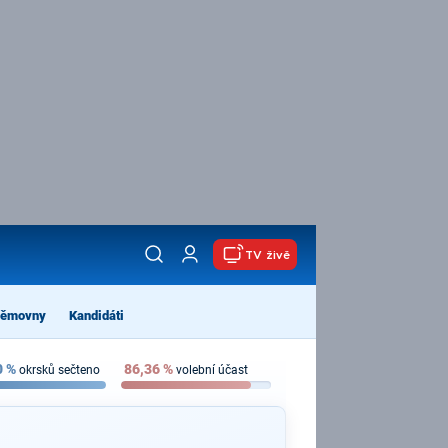
TV živě
němovny
Kandidáti
0
%
86,36
%
okrsků sečteno
volební účast