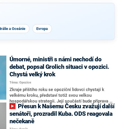
rálie a Oceánie
Evropa
Úmorné, ministři s námi nechodí do
debat, popsal Grolich situaci v opozici.
Chystá velký krok
Téma: Opozice
Zkraje příštího roku se opoziční lidovci chystají k
velkému kroku, představí totiž svou velkou
hospodářskou strategii. Její součástí bude příprava na
Přesun k Našemu Česku zvažují další
stárnutí populace, řekl ve středu na setkání s novináři
nový předseda lidovců Jan Grolich. Ten zároveň v
senátoři, prozradil Kuba. ODS reagovala
senátních volbách kandiduje ve Vyškově. Popsal i
nečekaně
aktivitu opozice, o níž vládní strany nebo političtí