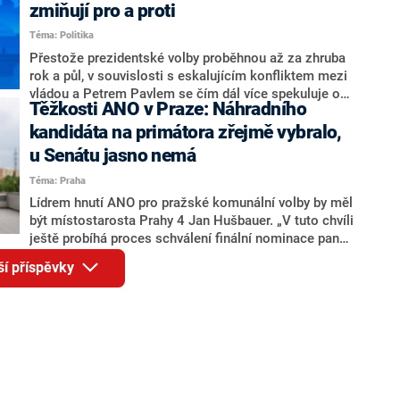
ohledně politického výkonu svého nástupce Jeronýma
zmiňují pro a proti
Tejce (za ANO) či vládní zmocněnkyně pro lidská
Téma: Politika
práva Taťány Malé (ANO). Označením „svoloč“ na
adresu vlády prý byla ještě hodná. Decroix se také
Přestože prezidentské volby proběhnou až za zhruba
vrátila k volební porážce koalice Spolu či promluvila o
rok a půl, v souvislosti s eskalujícím konfliktem mezi
hnutí Naše Česko Martina Kuby.
vládou a Petrem Pavlem se čím dál více spekuluje o
Těžkosti ANO v Praze: Náhradního
tom, koho by do bitvy o Hrad mohla vyslat současná
koalice. Někteří političtí komentátoři znovu vytahují
kandidáta na primátora zřejmě vybralo,
jméno premiéra Andreje Babiše (ANO). Jak moc je
u Senátu jasno nemá
pravděpodobné, že se v prezidentských volbách 2028
Téma: Praha
bude znovu opakovat souboj z roku 2023?
Lídrem hnutí ANO pro pražské komunální volby by měl
být místostarosta Prahy 4 Jan Hušbauer. „V tuto chvíli
ještě probíhá proces schválení finální nominace pana
Jana Hušbauera Výborem hnutí ANO,“ uvedl pro
ší příspěvky
redakci místopředseda pražského ANO Martin
Benkovič. O Hušbauerovi se spekulovalo jako o
náhradníkovi v čele pražské kandidátky poté, co
rezignoval po sérii nejasností v majetkových
přiznáních a pořizování bytů Ondřej Prokop. Zároveň
ale stále není jasné, kdo bude za ANO kandidovat ve
dvou ze tří pražských obvodů do horní komory
parlamentu. ANO má v Praze dlouhodobě horší