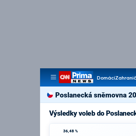
Domácí
Zahranič
Pořady
Poslanecká sněmovna 2
Výsledky voleb do Poslane
36,48 %