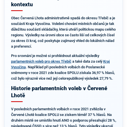
kontextu
Obec Červená Lhota administrativně spadá do okresu Třebíč a je
součástí Kraje Vysočina. Volební chování místních občanů je tak
důležitou součástí skládačky, která utváří politickou mapu celého
regionu. Výsledky na úrovni obce se často liší od celkových čísel
za okres či kraj, což poskytuje zajímavý vhled do lokálních nálad
a preferencí.
Pro srovnání je možné si prohlédnout aktuální výsledky
parlamentních voleb pro okres Třebíč
a také data za celý
Kraj
Vysočina
. Například při posledních volbách do Poslanecké
sněmovny v roce 2021 zde koalice SPOLU získala 36,97 % hlasů,
což bylo výrazně více než její celorepublikový výsledek 27,79 %.
Historie parlamentních voleb v Červené
Lhotě
V posledních parlamentních volbách v roce 2021 zvítězila v
Červené Lhotě koalice SPOLU se ziskem téměř 37 % hlasů. Na
druhém místě se umístilo hnutí ANO s podporou přesahující 28 %,
následované ČSSD s více než 13 % hlasů. Tyto výsledky ukazují