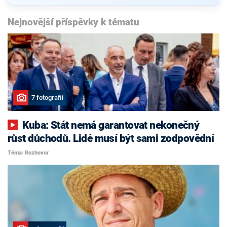
Nejnovější příspěvky k tématu
7 fotografií
Kuba: Stát nemá garantovat nekonečný
růst důchodů. Lidé musí být sami zodpovědní
Téma: Rozhovor