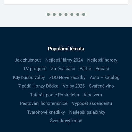
Populární témata
Jak zhubnout
Nejlepší filmy 2024
Nejlepší horory
TV program
Změna času
Partie
Počasí
Kdy budou volby
ZOO Nové začátky
Auto – katalog
7 pádů Honzy Dědka
Volby 2025
Svařené víno
Tatarák podle Pohlreicha
Aloe vera
Pěstování lichořeřišnice
Výpočet ascendentu
Tvarohové knedlíky
Nejlepší palačinky
Švestkový koláč