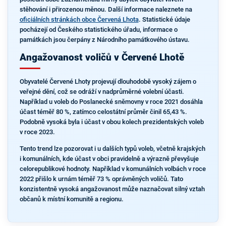
stěhování i přirozenou měnou. Další informace naleznete na
oficiálních stránkách obce Červená Lhota
. Statistické údaje
pocházejí od Českého statistického úřadu, informace o
památkách jsou čerpány z Národního památkového ústavu.
Angažovanost voličů v Červené Lhotě
Obyvatelé Červené Lhoty projevují dlouhodobě vysoký zájem o
veřejné dění, což se odráží v nadprůměrné volební účasti.
Například u voleb do Poslanecké sněmovny v roce 2021 dosáhla
účast téměř 80 %, zatímco celostátní průměr činil 65,43 %.
Podobně vysoká byla i účast v obou kolech prezidentských voleb
v roce 2023.
Tento trend lze pozorovat i u dalších typů voleb, včetně krajských
i komunálních, kde účast v obci pravidelně a výrazně převyšuje
celorepublikové hodnoty. Například v komunálních volbách v roce
2022 přišlo k urnám téměř 73 % oprávněných voličů. Tato
konzistentně vysoká angažovanost může naznačovat silný vztah
občanů k místní komunitě a regionu.