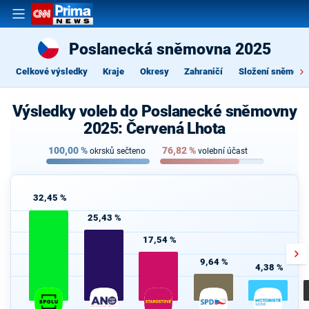
Poslanecká sněmovna 2025
Celkové výsledky
Kraje
Okresy
Zahraničí
Složení sněmovn
Výsledky voleb do Poslanecké sněmovny
2025: Červená Lhota
100,00
%
76,82
%
okrsků sečteno
volební účast
32,45 %
25,43 %
17,54 %
9,64 %
4,38 %