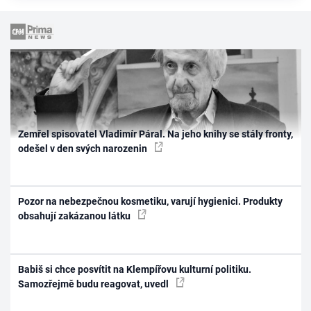
Zemřel spisovatel Vladimír Páral. Na jeho knihy se stály fronty,
odešel v den svých narozenin
Pozor na nebezpečnou kosmetiku, varují hygienici. Produkty
obsahují zakázanou látku
Babiš si chce posvítit na Klempířovu kulturní politiku.
Samozřejmě budu reagovat, uvedl