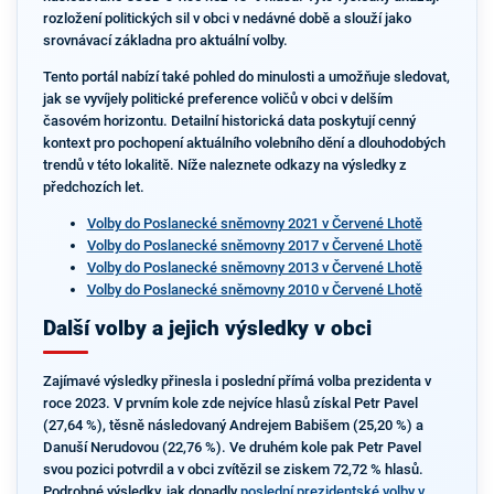
rozložení politických sil v obci v nedávné době a slouží jako
srovnávací základna pro aktuální volby.
Tento portál nabízí také pohled do minulosti a umožňuje sledovat,
jak se vyvíjely politické preference voličů v obci v delším
časovém horizontu. Detailní historická data poskytují cenný
kontext pro pochopení aktuálního volebního dění a dlouhodobých
trendů v této lokalitě. Níže naleznete odkazy na výsledky z
předchozích let.
Volby do Poslanecké sněmovny 2021 v Červené Lhotě
Volby do Poslanecké sněmovny 2017 v Červené Lhotě
Volby do Poslanecké sněmovny 2013 v Červené Lhotě
Volby do Poslanecké sněmovny 2010 v Červené Lhotě
Další volby a jejich výsledky v obci
Zajímavé výsledky přinesla i poslední přímá volba prezidenta v
roce 2023. V prvním kole zde nejvíce hlasů získal Petr Pavel
(27,64 %), těsně následovaný Andrejem Babišem (25,20 %) a
Danuší Nerudovou (22,76 %). Ve druhém kole pak Petr Pavel
svou pozici potvrdil a v obci zvítězil se ziskem 72,72 % hlasů.
Podrobné výsledky, jak dopadly
poslední prezidentské volby v