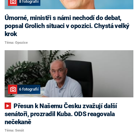
8 fotografií
Úmorné, ministři s námi nechodí do debat,
popsal Grolich situaci v opozici. Chystá velký
krok
Téma: Opozice
6 fotografií
Přesun k Našemu Česku zvažují další
senátoři, prozradil Kuba. ODS reagovala
nečekaně
Téma: Senát