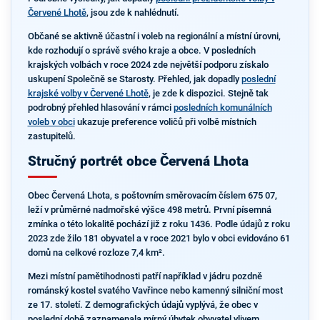
Červené Lhotě
, jsou zde k nahlédnutí.
Občané se aktivně účastní i voleb na regionální a místní úrovni,
kde rozhodují o správě svého kraje a obce. V posledních
krajských volbách v roce 2024 zde největší podporu získalo
uskupení Společně se Starosty. Přehled, jak dopadly
poslední
krajské volby v Červené Lhotě
, je zde k dispozici. Stejně tak
podrobný přehled hlasování v rámci
posledních komunálních
voleb v obci
ukazuje preference voličů při volbě místních
zastupitelů.
Stručný portrét obce Červená Lhota
Obec Červená Lhota, s poštovním směrovacím číslem 675 07,
leží v průměrné nadmořské výšce 498 metrů. První písemná
zmínka o této lokalitě pochází již z roku 1436. Podle údajů z roku
2023 zde žilo 181 obyvatel a v roce 2021 bylo v obci evidováno 61
domů na celkové rozloze 7,4 km².
Mezi místní pamětihodnosti patří například v jádru pozdně
románský kostel svatého Vavřince nebo kamenný silniční most
ze 17. století. Z demografických údajů vyplývá, že obec v
poslední době zaznamenala mírný úbytek obyvatel vlivem