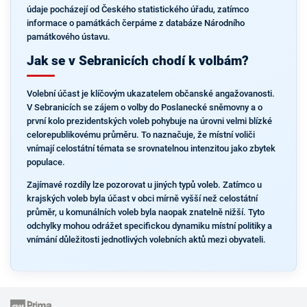
údaje pocházejí od Českého statistického úřadu, zatímco
informace o památkách čerpáme z databáze Národního
památkového ústavu.
Jak se v Sebranicích chodí k volbám?
Volební účast je klíčovým ukazatelem občanské angažovanosti.
V Sebranicích se zájem o volby do Poslanecké sněmovny a o
první kolo prezidentských voleb pohybuje na úrovni velmi blízké
celorepublikovému průměru. To naznačuje, že místní voliči
vnímají celostátní témata se srovnatelnou intenzitou jako zbytek
populace.
Zajímavé rozdíly lze pozorovat u jiných typů voleb. Zatímco u
krajských voleb byla účast v obci mírně vyšší než celostátní
průměr, u komunálních voleb byla naopak znatelně nižší. Tyto
odchylky mohou odrážet specifickou dynamiku místní politiky a
vnímání důležitosti jednotlivých volebních aktů mezi obyvateli.