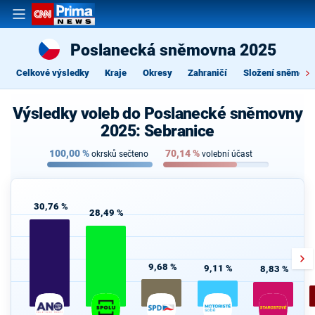
Poslanecká sněmovna 2025
Celkové výsledky
Kraje
Okresy
Zahraničí
Složení sněmovn
Výsledky voleb do Poslanecké sněmovny
2025: Sebranice
100,00
%
70,14
%
okrsků sečteno
volební účast
30,76 %
28,49 %
9,68 %
9,11 %
8,83 %