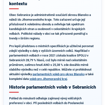
kontextu
Obec Sebranice je administrativně součástí okresu Blansko a
náleží do Jihomoravského kraje. Toto zařazení určuje její
příslušnost k volebnímu obvodu a ovlivňuje tak spektrum
kandidujících stran a osobností v celostátních i krajských
volbách. Politické nálady v obci se tak přirozeně poměřují s
trendy v širším regionu.
Pro lepší představu o místních specifikách je užitečné porovnat
zdejší výsledky s daty z vyšších územních celků. Například v
parlamentních volbách v roce 2021 získala koalice SPOLU v
Sebranicích 28,79 % hlasů, což bylo mírně nad celostátním
průměrem, zatímco hnutí ANO s 25,38 % zde dosáhlo mírně
slabšího výsledku než v celé republice. Můžete si prohlédnout
aktuální výsledky
parlamentních voleb pro okres Blansko
a také
kompletní data
voleb pro Jihomoravský kraj
.
Historie parlamentních voleb v Sebranicích
Pohled do minulosti odhaluje zajímavý vývoj voličských
preferencí v obci. Při posledních volbách do Poslanecké