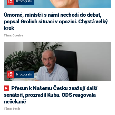
8 fotografií
Úmorné, ministři s námi nechodí do debat,
popsal Grolich situaci v opozici. Chystá velký
krok
Téma: Opozice
6 fotografií
Přesun k Našemu Česku zvažují další
senátoři, prozradil Kuba. ODS reagovala
nečekaně
Téma: Senát