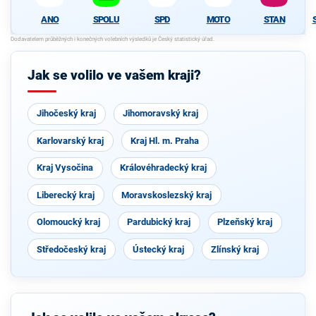
ANO
SPOLU
SPD
MOTO
STAN
Jak se volilo ve vašem kraji?
Jihočeský kraj
Jihomoravský kraj
Karlovarský kraj
Kraj Hl. m. Praha
Kraj Vysočina
Královéhradecký kraj
Liberecký kraj
Moravskoslezský kraj
Olomoucký kraj
Pardubický kraj
Plzeňský kraj
Středočeský kraj
Ústecký kraj
Zlínský kraj