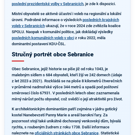
poslední prezidentské volby v Sebranicích
, je zde k dispozici.
Místní obyvatelé se aktivně účastní i voleb na regionální a lokální
úrovni. Podrobné informace o výsledcích
posledních krajských
voleb v Sebranicích
ukazují, že v roce 2024 zde zvítězila koalice
SPOLU. Naopak v komunální politice, jak dokládají výsledky
posledních komunálních voleb v obci
z roku 2022, měla
dominantní postavení KDU-ČSL.
Stručný portrét obce Sebranice
Obec Sebranice, jejíž historie se píše již od roku 1043, je
malebným sídlem s 684 obyvateli, kteří žijí ve 242 domech (údaje
z let 2023 a 2021). Rozkládá se na ploše 8 kilometrů čtverečních
v průměrné nadmořské výšce 344 metrů a spadá pod poštovní
směrovací číslo 67931. V posledních letech obec zaznamenala
mírný nárůst počtu obyvatel, což svědčí o její atraktivitě pro život.
K architektonickým dominantám patří zejména v jádru gotický
kostel Nanebevzetí Panny Marie a areál barokní fary. Za
pozornost stojí také unikátně dochovaný venkovský dům, bývalá
rychta, s roubeným žudrem z roku 1738. Další informace
naleznete na
oficiálních stránkách obce Sebranice
. Statistické