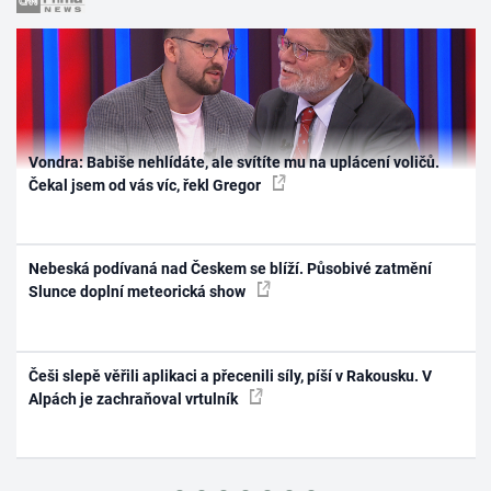
Vondra: Babiše nehlídáte, ale svítíte mu na uplácení voličů.
Čekal jsem od vás víc, řekl Gregor
Nebeská podívaná nad Českem se blíží. Působivé zatmění
Slunce doplní meteorická show
Češi slepě věřili aplikaci a přecenili síly, píší v Rakousku. V
Alpách je zachraňoval vrtulník