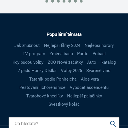
Populární témata
Jak zhubnout
Nejlepší filmy 2024
Nejlepší horory
TV program
Změna času
Partie
Počasí
Kdy budou volby
ZOO Nové začátky
Auto – katalog
7 pádů Honzy Dědka
Volby 2025
Svařené víno
Tatarák podle Pohlreicha
Aloe vera
Pěstování lichořeřišnice
Výpočet ascendentu
Tvarohové knedlíky
Nejlepší palačinky
Švestkový koláč