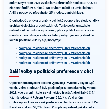
sněmovny v roce 2021 zvítězila v Sebranicích koalice SPOLU se
ziskem téměř 29 % hlasů. Na druhém místě se umístilo hnutí
ANO s podporou přesahující 25 % odevzdaných hlasů.
Dlouhodobé trendy a proměny politické podpory lze sledovat díky
archivu výsledků z předchozích let. Tento portál umožňuje
nahlédnout do historie a porovnat, jak se politická mapa obce
měnila v čase. Analýza starších dat poskytuje cenný vhled do
lokální politické kultury a jejího vývoje.
Volby do Poslanecké sněmovny 2021 v Sebranicích
Volby do Poslanecké sněmovny 2017 v Sebranicích
Volby do Poslanecké sněmovny 2013 v Sebranicích
Volby do Poslanecké sněmovny 2010 v Sebranicích
Další volby a politické preference v obci
O politickém smýšlení občanů vypovídají i výsledky jiných typů
voleb. Velmi sledované byly poslední prezidentské volby v roce
2023, kde v prvním kole získal nejvíce hlasů Andrej Babiš (37,1
%), následovaný Petrem Pavlem (25,2 %). Ve druhém,
rozhodujícím kole se však preference otočily a v obci zvítězil Petr
Pavel se ziskem 53,7 % hlasů. Kompletní přehled, jak dopadly