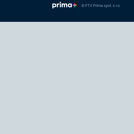
© FTV Prima spol. s r.o.