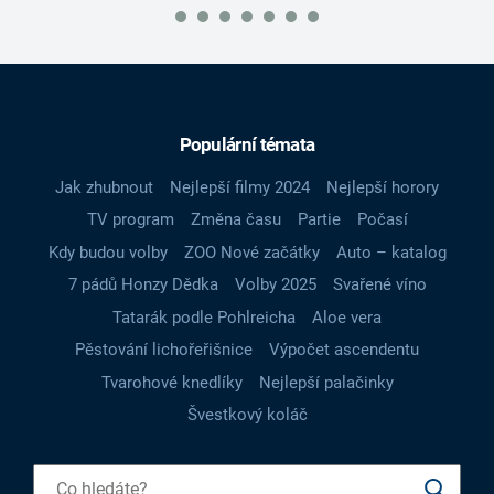
Populární témata
Jak zhubnout
Nejlepší filmy 2024
Nejlepší horory
TV program
Změna času
Partie
Počasí
Kdy budou volby
ZOO Nové začátky
Auto – katalog
7 pádů Honzy Dědka
Volby 2025
Svařené víno
Tatarák podle Pohlreicha
Aloe vera
Pěstování lichořeřišnice
Výpočet ascendentu
Tvarohové knedlíky
Nejlepší palačinky
Švestkový koláč