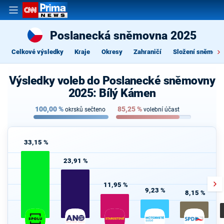
Poslanecká sněmovna 2025
Celkové výsledky
Kraje
Okresy
Zahraničí
Složení sněmovn
Výsledky voleb do Poslanecké sněmovny
2025: Bílý Kámen
100,00
%
85,25
%
okrsků sečteno
volební účast
33,15 %
23,91 %
11,95 %
9,23 %
8,15 %