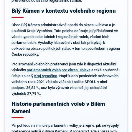
preference do širšího regionálního rámce.
Bílý Kámen v kontextu volebního regionu
Obec Bílý Kámen administrativně spadá do okresu Jihlava a je
součástí Kraje Vysočina. Tato poloha definuje její příslušnost ve
všech typech celostátních i regionálních voleb, včetně těch
parlamentních. Výsledky hlasování v obci tak přispívají k
celkovému obrazu politických nálad v tomto specifickém regionu
České republiky.
Pro srovnání volebních preferencí jsou zde k dispozici aktuální
výsledky
parlamentních voleb pro okres Jihlava
a také souhrnné
údaje za celý
Kraj Vysočina
. Například v posledních sněmovních
volbách v roce 2021 získala vítězná koalice SPOLU v obci
podporu 36,84 %, což bylo výrazně více než její celostátní
výsledek 27,79 %.
Historie parlamentních voleb v Bílém
Kameni
Při pohledu na minulé parlamentní volby je zřejmé, jak se vyvíjely
preference voličů v Bílém Kameni. V roce 2021 zde s výrazným