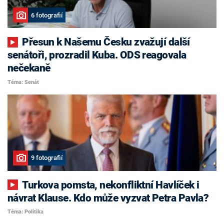
6 fotografií
Přesun k Našemu Česku zvažují další
senátoři, prozradil Kuba. ODS reagovala
nečekaně
Téma: Senát
9 fotografií
Turkova pomsta, nekonfliktní Havlíček i
návrat Klause. Kdo může vyzvat Petra Pavla?
Téma: Politika