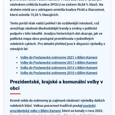
náskokem zvítězila koalice SPOLU se ziskem 36,84 % hlasů. Na
druhém místě se s odstupem umístila koalice Piráti a Starostové,
která oslovila 15,26 % hlasujících.
Tento portál však nabízí pohled i do vzdálenější minulosti, což
umožňuje sledovat dlouhodobější trendy a změny v politické
podpoře v této lokalitě. Analýza historických dat ukazuje, jak se
politická mapa obce postupně proměňovala v jednotlivých
volebních cyklech. Pro detailní přehled jsou k dispozici výsledky z
minulých let.
Volby do Poslanecké sněmovny 2021 v Bílém Kameni
Volby do Poslanecké sněmovny 2017 v Bílém Kameni
Volby do Poslanecké sněmovny 2013 v Bílém Kameni
Volby do Poslanecké sněmovny 2010 v Bílém Kameni
Prezidentské, krajské a komunální volby v
obci
Kromě voleb do sněmovny je zajímavé sledovat i výsledky dalších
volebních klání. Velkou pozornost tradičně poutají
poslední
prezidentské volby v Bílém Kameni
, které se konaly v roce 2023.