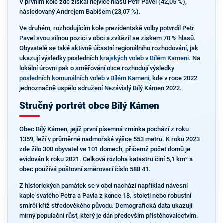
V prvním kole zde získal nejvíce hlasů Petr Pavel (42,05 %),
následovaný Andrejem Babišem (23,07 %).
Ve druhém, rozhodujícím kole prezidentské volby potvrdil Petr
Pavel svou silnou pozici v obci a zvítězil se ziskem 70 % hlasů.
Obyvatelé se také aktivně účastní regionálního rozhodování, jak
ukazují výsledky posledních
krajských voleb v Bílém Kameni
. Na
lokální úrovni pak o směřování obce rozhodují výsledky
posledních komunálních voleb v Bílém Kameni
, kde v roce 2022
jednoznačně uspělo sdružení Nezávislý Bílý Kámen 2022.
Stručný portrét obce Bílý Kámen
Obec Bílý Kámen, jejíž první písemná zmínka pochází z roku
1359, leží v průměrné nadmořské výšce 553 metrů. K roku 2023
zde žilo 300 obyvatel ve 101 domech, přičemž počet domů je
evidován k roku 2021. Celková rozloha katastru činí 5,1 km² a
obec používá poštovní směrovací číslo 588 41.
Z historických památek se v obci nachází například návesní
kaple svatého Petra a Pavla z konce 18. století nebo robustní
smírčí kříž středověkého původu. Demografická data ukazují
mírný populační růst, který je dán především přistěhovalectvím.