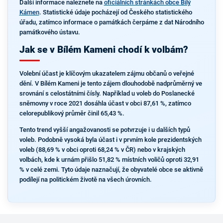
Další informace naleznete na
oficiálních stránkách obce Bílý
Kámen
. Statistické údaje pocházejí od Českého statistického
úřadu, zatímco informace o památkách čerpáme z dat Národního
památkového ústavu.
Jak se v Bílém Kameni chodí k volbám?
Volební účast je klíčovým ukazatelem zájmu občanů o veřejné
dění. V Bílém Kameni je tento zájem dlouhodobě nadprůměrný ve
srovnání s celostátními čísly. Například u voleb do Poslanecké
sněmovny v roce 2021 dosáhla účast v obci 87,61 %, zatímco
celorepublikový průměr činil 65,43 %.
Tento trend vyšší angažovanosti se potvrzuje i u dalších typů
voleb. Podobně vysoká byla účast i v prvním kole prezidentských
voleb (88,69 % v obci oproti 68,24 % v ČR) nebo v krajských
volbách, kde k urnám přišlo 51,82 % místních voličů oproti 32,91
% v celé zemi. Tyto údaje naznačují, že obyvatelé obce se aktivně
podílejí na politickém životě na všech úrovních.