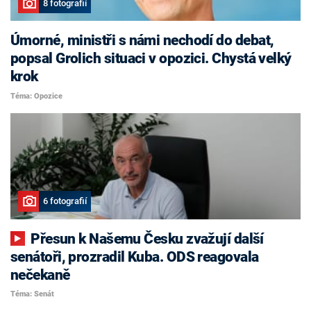
8 fotografií
Úmorné, ministři s námi nechodí do debat,
popsal Grolich situaci v opozici. Chystá velký
krok
Téma: Opozice
6 fotografií
Přesun k Našemu Česku zvažují další
senátoři, prozradil Kuba. ODS reagovala
nečekaně
Téma: Senát