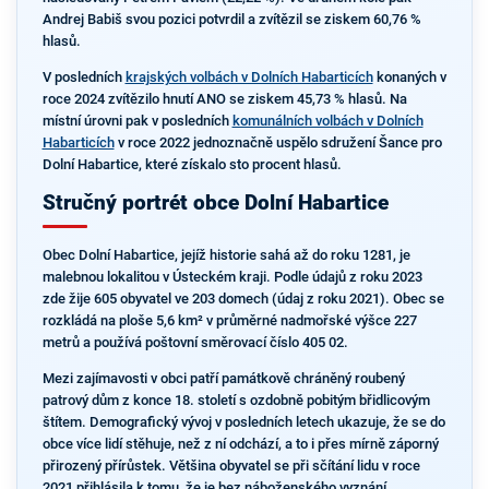
Andrej Babiš svou pozici potvrdil a zvítězil se ziskem 60,76 %
hlasů.
V posledních
krajských volbách v Dolních Habarticích
konaných v
roce 2024 zvítězilo hnutí ANO se ziskem 45,73 % hlasů. Na
místní úrovni pak v posledních
komunálních volbách v Dolních
Habarticích
v roce 2022 jednoznačně uspělo sdružení Šance pro
Dolní Habartice, které získalo sto procent hlasů.
Stručný portrét obce Dolní Habartice
Obec Dolní Habartice, jejíž historie sahá až do roku 1281, je
malebnou lokalitou v Ústeckém kraji. Podle údajů z roku 2023
zde žije 605 obyvatel ve 203 domech (údaj z roku 2021). Obec se
rozkládá na ploše 5,6 km² v průměrné nadmořské výšce 227
metrů a používá poštovní směrovací číslo 405 02.
Mezi zajímavosti v obci patří památkově chráněný roubený
patrový dům z konce 18. století s ozdobně pobitým břidlicovým
štítem. Demografický vývoj v posledních letech ukazuje, že se do
obce více lidí stěhuje, než z ní odchází, a to i přes mírně záporný
přirozený přírůstek. Většina obyvatel se při sčítání lidu v roce
2021 přihlásila k tomu, že je bez náboženského vyznání.