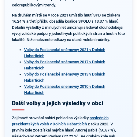
celorepublikovými trendy.
Na druhém místě se v roce 2021 umístilo hnutí SPD se ziskem
16,24 % a třetí příčku obsadila koalice SPOLU s 13,37 % hlasů.
Detailní výsledky z minulých let umožňují sledovat dlouhodobější
vývoj voličské podpory jednotlivých politických stran a hnutí v této
lokalitě. Níže naleznete odkazy na starší volební ročníky.
Volby do Poslanecké sněmovny 2021 v Dolních
Habarticích
Volby do Poslanecké sněmovny 2017 v Dolních
Habarticích
Volby do Poslanecké sněmovny 2013 v Dolních
Habarticích
Volby do Poslanecké sněmovny 2010 v Dolních
Habarticích
Další volby a jejich výsledky v obci
Zajímavé srovnání nabízí pohled na výsledky
posledních
prezidentských voleb v Dolních Habarticích
z roku 2023. V
prvním kole zde získal nejvíce hlasů Andrej Babiš (50,87 %),
následovaný Petrem Pavlem (22,22 %). Ve druhém kole pak