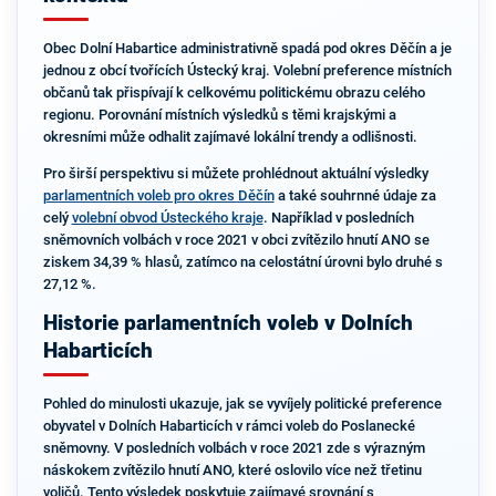
Obec Dolní Habartice administrativně spadá pod okres Děčín a je
jednou z obcí tvořících Ústecký kraj. Volební preference místních
občanů tak přispívají k celkovému politickému obrazu celého
regionu. Porovnání místních výsledků s těmi krajskými a
okresními může odhalit zajímavé lokální trendy a odlišnosti.
Pro širší perspektivu si můžete prohlédnout aktuální výsledky
parlamentních voleb pro okres Děčín
a také souhrnné údaje za
celý
volební obvod Ústeckého kraje
. Například v posledních
sněmovních volbách v roce 2021 v obci zvítězilo hnutí ANO se
ziskem 34,39 % hlasů, zatímco na celostátní úrovni bylo druhé s
27,12 %.
Historie parlamentních voleb v Dolních
Habarticích
Pohled do minulosti ukazuje, jak se vyvíjely politické preference
obyvatel v Dolních Habarticích v rámci voleb do Poslanecké
sněmovny. V posledních volbách v roce 2021 zde s výrazným
náskokem zvítězilo hnutí ANO, které oslovilo více než třetinu
voličů. Tento výsledek poskytuje zajímavé srovnání s