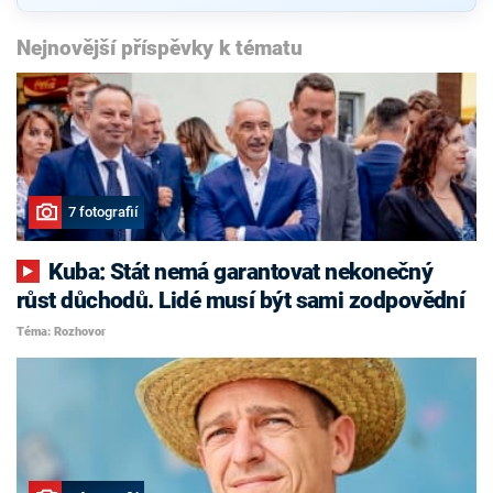
Nejnovější příspěvky k tématu
7 fotografií
Kuba: Stát nemá garantovat nekonečný
růst důchodů. Lidé musí být sami zodpovědní
Téma: Rozhovor