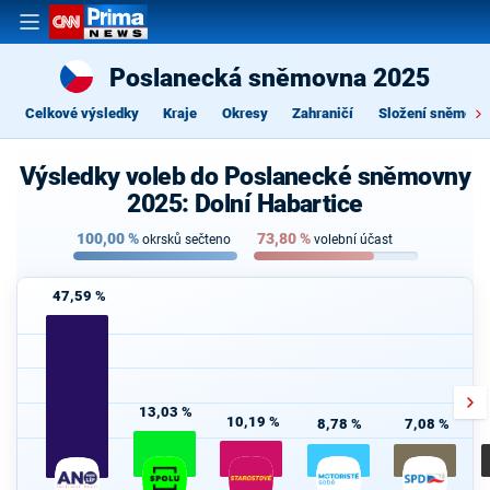
Poslanecká sněmovna 2025
Celkové výsledky
Kraje
Okresy
Zahraničí
Složení sněmovn
Výsledky voleb do Poslanecké sněmovny
2025: Dolní Habartice
100,00
%
73,80
%
okrsků sečteno
volební účast
47,59 %
13,03 %
10,19 %
8,78 %
7,08 %