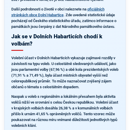
Další podrobnosti o životě v obci naleznete na
oficiálních
stránkách obce Dolní Habartice
. Zde uvedené statistické údaje
pocházejí od Českého statistického úřadu, zatímco informace o
památkách jsou čerpány z dat Národního památkového ústavu.
Jak se v Dolních Habarticích chodí k
volbám?
Volební účast v Dolních Habarticích vykazuje zajímavé rozdíly v
závislosti na typu voleb. U celostátně sledovaných událostí, jako
jsou parlamentní volby (67,96 %) a obě kola prezidentských voleb
(71,91 % a 71,49 %), byla účast místních obyvatel vyšší než
celorepublikový průměr. To může naznačovat zvýšený zájem
občanů o témata s celostátním dopadem.
Naopak u voleb s regionálním a lokálním přesahem byla aktivita
voličů nižší ve srovnání s celou Českou republikou. Volební účast
v krajských volbách dosáhla 26,38 % a v komunálních volbách
přišlo k urnám 41,65 % oprávněných voličů. Tento vzorec může
poukazovat na různou míru vnímané důležitosti jednotlivých typů
volebních klání.