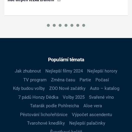
Populární témata
Jak zhubnout
Nejlepší filmy 2024
Nejlepší horory
TV program
Změna času
Partie
Počasí
Kdy budou volby
ZOO Nové začátky
Auto – katalog
7 pádů Honzy Dědka
Volby 2025
Svařené víno
Tatarák podle Pohlreicha
Aloe vera
Pěstování lichořeřišnice
Výpočet ascendentu
Tvarohové knedlíky
Nejlepší palačinky
Švestkový koláč