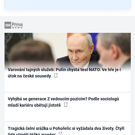
Varování tajných služeb: Putin chystá test NATO. Ve hře je i
útok na české sousedy
Vyhýbá se generace Z vedoucím pozicím? Podle sociologů
mladí kariéru obětují jistotě
Tragická čelní srážka u Pohořelic si vyžádala dva životy. Čtyři
lidé utrpěli těžká zranění