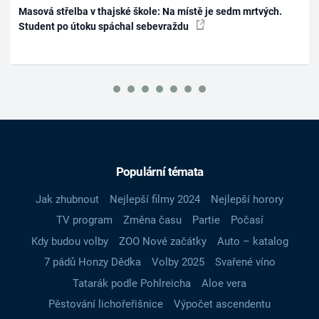
Masová střelba v thajské škole: Na místě je sedm mrtvých.
Student po útoku spáchal sebevraždu
Populární témata
Jak zhubnout
Nejlepší filmy 2024
Nejlepší horory
TV program
Změna času
Partie
Počasí
Kdy budou volby
ZOO Nové začátky
Auto – katalog
7 pádů Honzy Dědka
Volby 2025
Svařené víno
Tatarák podle Pohlreicha
Aloe vera
Pěstování lichořeřišnice
Výpočet ascendentu