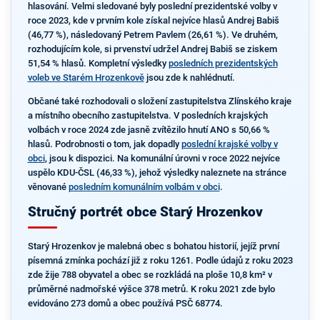
hlasování. Velmi sledované byly poslední prezidentské volby v
roce 2023, kde v prvním kole získal nejvíce hlasů Andrej Babiš
(46,77 %), následovaný Petrem Pavlem (26,61 %). Ve druhém,
rozhodujícím kole, si prvenství udržel Andrej Babiš se ziskem
51,54 % hlasů. Kompletní výsledky
posledních prezidentských
voleb ve Starém Hrozenkově
jsou zde k nahlédnutí.
Občané také rozhodovali o složení zastupitelstva Zlínského kraje
a místního obecního zastupitelstva. V posledních krajských
volbách v roce 2024 zde jasně zvítězilo hnutí ANO s 50,66 %
hlasů. Podrobnosti o tom, jak dopadly
poslední krajské volby v
obci
, jsou k dispozici. Na komunální úrovni v roce 2022 nejvíce
uspělo KDU-ČSL (46,33 %), jehož výsledky naleznete na stránce
věnované
posledním komunálním volbám v obci
.
Stručný portrét obce Starý Hrozenkov
Starý Hrozenkov je malebná obec s bohatou historií, jejíž první
písemná zmínka pochází již z roku 1261. Podle údajů z roku 2023
zde žije 788 obyvatel a obec se rozkládá na ploše 10,8 km² v
průměrné nadmořské výšce 378 metrů. K roku 2021 zde bylo
evidováno 273 domů a obec používá PSČ 68774.