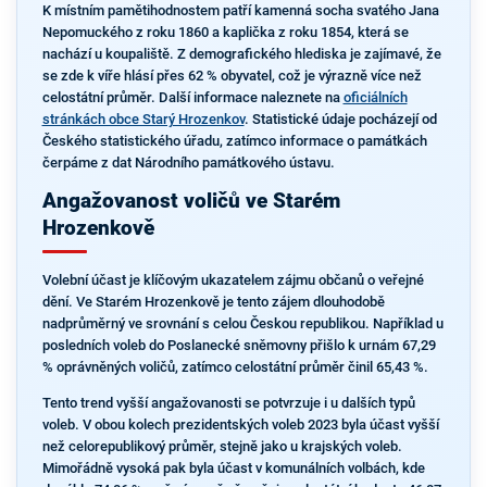
K místním pamětihodnostem patří kamenná socha svatého Jana
Nepomuckého z roku 1860 a kaplička z roku 1854, která se
nachází u koupaliště. Z demografického hlediska je zajímavé, že
se zde k víře hlásí přes 62 % obyvatel, což je výrazně více než
celostátní průměr. Další informace naleznete na
oficiálních
stránkách obce Starý Hrozenkov
. Statistické údaje pocházejí od
Českého statistického úřadu, zatímco informace o památkách
čerpáme z dat Národního památkového ústavu.
Angažovanost voličů ve Starém
Hrozenkově
Volební účast je klíčovým ukazatelem zájmu občanů o veřejné
dění. Ve Starém Hrozenkově je tento zájem dlouhodobě
nadprůměrný ve srovnání s celou Českou republikou. Například u
posledních voleb do Poslanecké sněmovny přišlo k urnám 67,29
% oprávněných voličů, zatímco celostátní průměr činil 65,43 %.
Tento trend vyšší angažovanosti se potvrzuje i u dalších typů
voleb. V obou kolech prezidentských voleb 2023 byla účast vyšší
než celorepublikový průměr, stejně jako u krajských voleb.
Mimořádně vysoká pak byla účast v komunálních volbách, kde