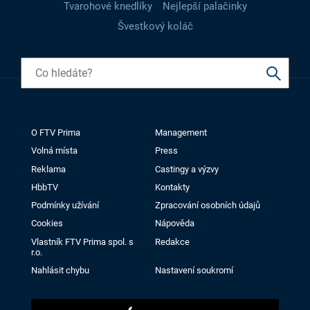
Tvarohové knedlíky
Nejlepší palačinky
Švestkový koláč
O FTV Prima
Management
Volná místa
Press
Reklama
Castingy a výzvy
HbbTV
Kontakty
Podmínky užívání
Zpracování osobních údajů
Cookies
Nápověda
Vlastník FTV Prima spol. s
Redakce
r.o.
Nahlásit chybu
Nastavení soukromí