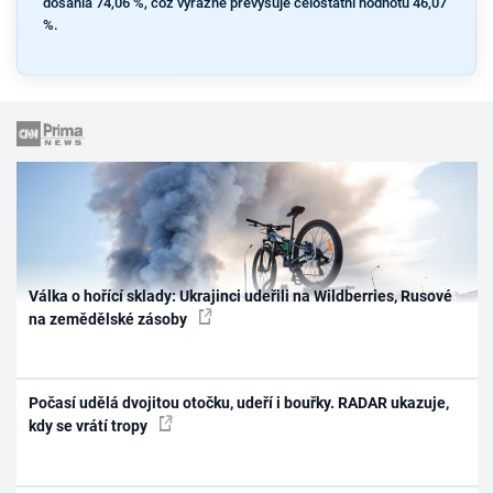
dosáhla 74,06 %, což výrazně převyšuje celostátní hodnotu 46,07
%.
Válka o hořící sklady: Ukrajinci udeřili na Wildberries, Rusové
na zemědělské zásoby
Počasí udělá dvojitou otočku, udeří i bouřky. RADAR ukazuje,
kdy se vrátí tropy