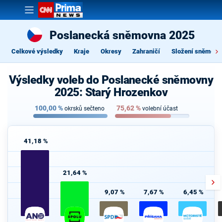
Poslanecká sněmovna 2025
Celkové výsledky
Kraje
Okresy
Zahraničí
Složení sněmovn
Výsledky voleb do Poslanecké sněmovny
2025: Starý Hrozenkov
100,00
%
75,62
%
okrsků sečteno
volební účast
41,18 %
21,64 %
9,07 %
7,67 %
6,45 %