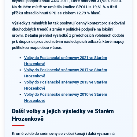
největší podporu hnutí ANO 2011, které obdrželo 31,98 % hlasů.
Na druhém místě se umístila koalice SPOLU s 19,61 % a třetí
příčku obsadilo hnutí SPD se ziskem 12,79 % hlasů.
Výsledky z minulých let tak poskytují cenný kontext pro sledování
dlouhodobých trendů a změn v politické podpoře na lokální
úrovni. Detailní přehled výsledků z předchozích volebních období
je k dispozici prostřednictvím následujících odkazů, které mapují
politickou mapu obce v čase.
Volby do Poslanecké sněmovny 2021 ve Starém
Hrozenkově
Volby do Poslanecké sněmovny 2017 ve Starém
Hrozenkově
Volby do Poslanecké sněmovny 2013 ve Starém
Hrozenkově
Volby do Poslanecké sněmovny 2010 ve Starém
Hrozenkově
Další volby a jejich výsledky ve Starém
Hrozenkově
Kromě voleb do sněmovny se v obci konají i další významná