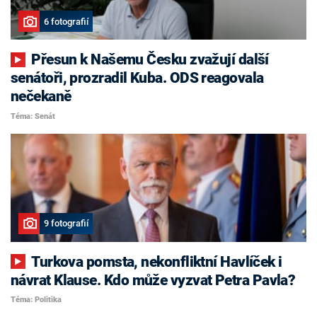
6 fotografií
Přesun k Našemu Česku zvažují další
senátoři, prozradil Kuba. ODS reagovala
nečekaně
Téma: Senát
9 fotografií
Turkova pomsta, nekonfliktní Havlíček i
návrat Klause. Kdo může vyzvat Petra Pavla?
Téma: Politika