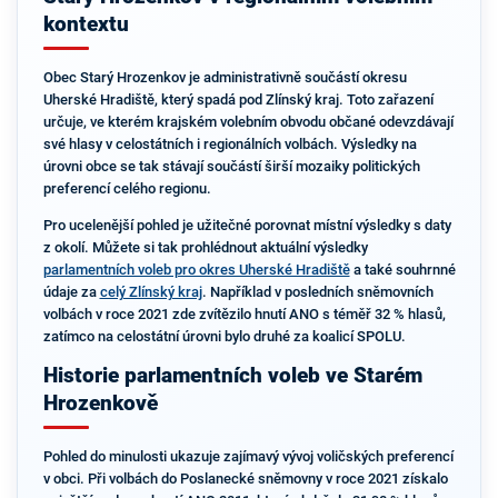
kontextu
Obec Starý Hrozenkov je administrativně součástí okresu
Uherské Hradiště, který spadá pod Zlínský kraj. Toto zařazení
určuje, ve kterém krajském volebním obvodu občané odevzdávají
své hlasy v celostátních i regionálních volbách. Výsledky na
úrovni obce se tak stávají součástí širší mozaiky politických
preferencí celého regionu.
Pro ucelenější pohled je užitečné porovnat místní výsledky s daty
z okolí. Můžete si tak prohlédnout aktuální výsledky
parlamentních voleb pro okres Uherské Hradiště
a také souhrnné
údaje za
celý Zlínský kraj
. Například v posledních sněmovních
volbách v roce 2021 zde zvítězilo hnutí ANO s téměř 32 % hlasů,
zatímco na celostátní úrovni bylo druhé za koalicí SPOLU.
Historie parlamentních voleb ve Starém
Hrozenkově
Pohled do minulosti ukazuje zajímavý vývoj voličských preferencí
v obci. Při volbách do Poslanecké sněmovny v roce 2021 získalo