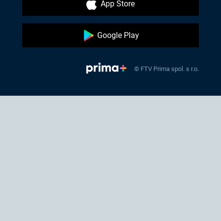
App Store
Google Play
© FTV Prima spol. s r.o.