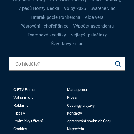
7 pádů Honzy Dědka
Volby 2025
Svařené víno
Tatarák podle Pohlreicha
Aloe vera
Pěstování lichořeřišnice
Výpočet ascendentu
Tvarohové knedlíky
Nejlepší palačinky
Švestkový koláč
O FTV Prima
Management
Volná místa
Press
Reklama
Castingy a výzvy
HbbTV
Kontakty
Podmínky užívání
Zpracování osobních údajů
Cookies
Nápověda