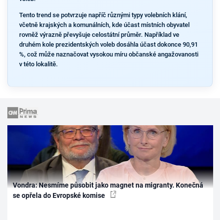
Tento trend se potvrzuje napříč různými typy volebních klání,
včetně krajských a komunálních, kde účast místních obyvatel
rovněž výrazně převyšuje celostátní průměr. Například ve
druhém kole prezidentských voleb dosáhla účast dokonce 90,91
%, což může naznačovat vysokou míru občanské angažovanosti
v této lokalitě.
Vondra: Nesmíme působit jako magnet na migranty. Konečná
se opřela do Evropské komise