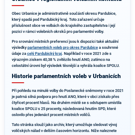
Obec Urbanice je administrativně součástí okresu Pardubice,
který spadá pod Pardubický kraj. Toto zařazení určuje
příslušnost obce ve volbách do krajského zastupitelstva i její
pozici v rámci volebních okrsků pro parlamentní volby.
Pro srovnání místních preferencí jsou k dispozici také aktuální
výsledky
parlamentních voleb pro okres Pardubice
a souhrnné
údaje za
celý Pardubický kraj
. Například v roce 2021 zde s
výrazným ziskem 40,38 % zvítězilo hnutí ANO, zatímco na
celostátní úrovni byl výsledek těsnější a vyhrála koalice SPOLU.
Historie parlamentních voleb v Urbanicích
Při pohledu na minulé volby do Poslanecké sněmovny v roce 2021
je patrná silná podpora pro hnutí ANO, které v obci získalo přes
čtyřicet procent hlasů. Na druhém místě se s odstupem umístila
koalice SPOLU s 25 procenty, následovaná hnutím SPD, které
oslovilo přes jedenáct procent místních voličů.
Tato stránka slouží jako archiv, který umožňuje sledovat vývoj
voličských nálad v delším časovém horizontu. Níže naleznete