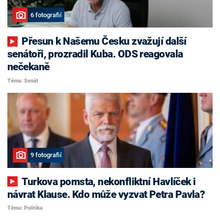
6 fotografií
Přesun k Našemu Česku zvažují další
senátoři, prozradil Kuba. ODS reagovala
nečekaně
Téma: Senát
9 fotografií
Turkova pomsta, nekonfliktní Havlíček i
návrat Klause. Kdo může vyzvat Petra Pavla?
Téma: Politika