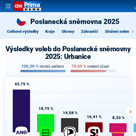
Poslanecká sněmovna 2025
Celkové výsledky
Kraje
Okresy
Zahraničí
Složení sněmovn
Výsledky voleb do Poslanecké sněmovny
2025: Urbanice
100,00
%
78,69
%
okrsků sečteno
volební účast
43,75 %
18,75 %
14,58 %
10,41 %
8,33 %