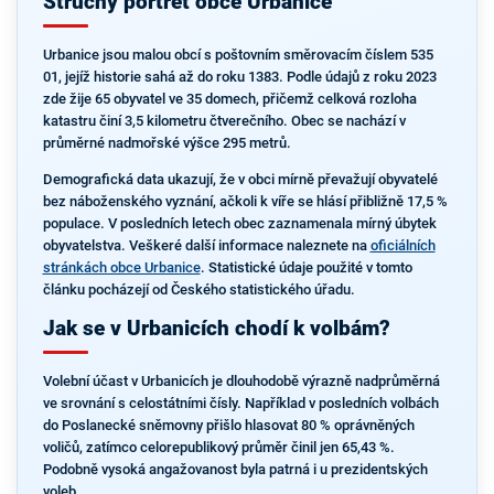
Stručný portrét obce Urbanice
Urbanice jsou malou obcí s poštovním směrovacím číslem 535
01, jejíž historie sahá až do roku 1383. Podle údajů z roku 2023
zde žije 65 obyvatel ve 35 domech, přičemž celková rozloha
katastru činí 3,5 kilometru čtverečního. Obec se nachází v
průměrné nadmořské výšce 295 metrů.
Demografická data ukazují, že v obci mírně převažují obyvatelé
bez náboženského vyznání, ačkoli k víře se hlásí přibližně 17,5 %
populace. V posledních letech obec zaznamenala mírný úbytek
obyvatelstva. Veškeré další informace naleznete na
oficiálních
stránkách obce Urbanice
. Statistické údaje použité v tomto
článku pocházejí od Českého statistického úřadu.
Jak se v Urbanicích chodí k volbám?
Volební účast v Urbanicích je dlouhodobě výrazně nadprůměrná
ve srovnání s celostátními čísly. Například v posledních volbách
do Poslanecké sněmovny přišlo hlasovat 80 % oprávněných
voličů, zatímco celorepublikový průměr činil jen 65,43 %.
Podobně vysoká angažovanost byla patrná i u prezidentských
voleb.