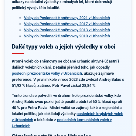
odkazy na detailní výsledky z minulých let, které dokreslují
politický vývoj v této lokalitě.
Volby do Poslanecké sněmovny 2021 v Urbanicích
Volby do Poslanecké sněmovny 2017 v Urbanicích
Volby do Poslanecké sněmovny 2013 v Urbanicích
Volby do Poslanecké sněmovny 2010 v Urbanicích
Další typy voleb a jejich výsledky v obci
Kromě voleb do sněmovny se občané Urbanic aktivně účastní i
dalších volebních klání. Detailní přehled toho, jak dopadly
poslední prezidentské volby v Urbanicích
, ukazuje zajímavé
preference. V prvním kole v roce 2023 zde zvítězil Andrej Babiš s
51,92 % hlasů, zatímco Petr Pavel získal 28,84 %.
Tento trend se potvrdil i ve druhém kole prezidentské volby, kde
Andrej Babiš svou pozici ještě posílil a obdržel 60 % hlasů oproti
40 % pro Petra Pavla. Místní voliči se zajímají také o regionální a
lokální politiku, jak dokládají výsledky
posledních krajských voleb
v Urbanicích
a také data z
posledních komunálních voleb v
Urbanicích
.