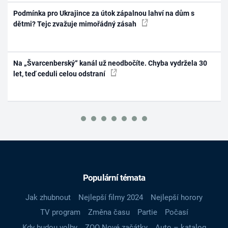
Podmínka pro Ukrajince za útok zápalnou lahví na dům s
dětmi? Tejc zvažuje mimořádný zásah
Na „Švarcenberský“ kanál už neodbočíte. Chyba vydržela 30
let, teď ceduli celou odstraní
Populární témata
Jak zhubnout
Nejlepší filmy 2024
Nejlepší horory
TV program
Změna času
Partie
Počasí
Kdy budou volby
ZOO Nové začátky
Auto – katalog