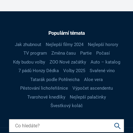
Populární témata
Jak zhubnout
Nejlepší filmy 2024
Nejlepší horory
TV program
Změna času
Partie
Počasí
Kdy budou volby
ZOO Nové začátky
Auto – katalog
7 pádů Honzy Dědka
Volby 2025
Svařené víno
Tatarák podle Pohlreicha
Aloe vera
Pěstování lichořeřišnice
Výpočet ascendentu
Tvarohové knedlíky
Nejlepší palačinky
Švestkový koláč