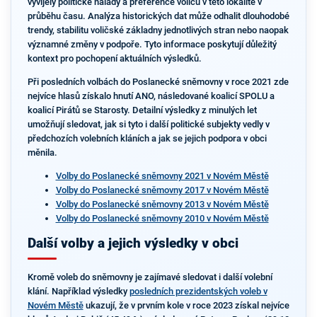
vyvíjely politické nálady a preference voličů v této lokalitě v
průběhu času. Analýza historických dat může odhalit dlouhodobé
trendy, stabilitu voličské základny jednotlivých stran nebo naopak
významné změny v podpoře. Tyto informace poskytují důležitý
kontext pro pochopení aktuálních výsledků.
Při posledních volbách do Poslanecké sněmovny v roce 2021 zde
nejvíce hlasů získalo hnutí ANO, následované koalicí SPOLU a
koalicí Pirátů se Starosty. Detailní výsledky z minulých let
umožňují sledovat, jak si tyto i další politické subjekty vedly v
předchozích volebních kláních a jak se jejich podpora v obci
měnila.
Volby do Poslanecké sněmovny 2021 v Novém Městě
Volby do Poslanecké sněmovny 2017 v Novém Městě
Volby do Poslanecké sněmovny 2013 v Novém Městě
Volby do Poslanecké sněmovny 2010 v Novém Městě
Další volby a jejich výsledky v obci
Kromě voleb do sněmovny je zajímavé sledovat i další volební
klání. Například výsledky
posledních prezidentských voleb v
Novém Městě
ukazují, že v prvním kole v roce 2023 získal nejvíce