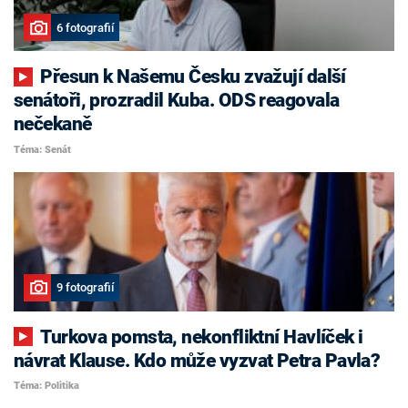
6 fotografií
Přesun k Našemu Česku zvažují další
senátoři, prozradil Kuba. ODS reagovala
nečekaně
Téma: Senát
9 fotografií
Turkova pomsta, nekonfliktní Havlíček i
návrat Klause. Kdo může vyzvat Petra Pavla?
Téma: Politika