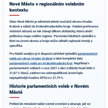
Nové Město v regionálním volebním
kontextu
Obec Nové Město je administrativně součástí okresu Hradec
Králové a náleží do Královéhradeckého kraje. Volební preference
místních občanů se tak stávají dílkem skládačky, která utváří
politickou mapu celého regionu. Porovnání lokálních výsledků s
těmi na úrovni okresu a kraje může odhalit zajímavé trendy a
specifika.
Pro hlubší analýzu je k dispozici přehled výsledků
parlamentních
voleb pro okres Hradec Králové
a také kompletní data
parlamentních voleb pro Královéhradecký kraj
. Například v
parlamentních volbách v roce 2021 v obci zvítězilo hnutí ANO s
31,87 % hlasů, zatímco na celorepublikové úrovni byla
nejúspěšnější koalice SPOLU s 27,79 %.
Historie parlamentních voleb v Novém
Městě
Pohled do minulosti nabízí cenné srovnání a ukazuje, jak se