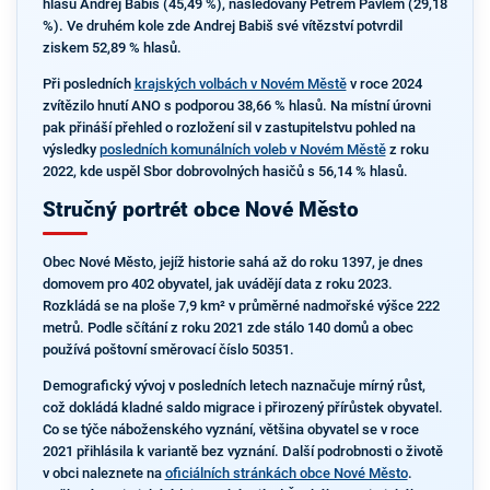
hlasů Andrej Babiš (45,49 %), následovaný Petrem Pavlem (29,18
%). Ve druhém kole zde Andrej Babiš své vítězství potvrdil
ziskem 52,89 % hlasů.
Při posledních
krajských volbách v Novém Městě
v roce 2024
zvítězilo hnutí ANO s podporou 38,66 % hlasů. Na místní úrovni
pak přináší přehled o rozložení sil v zastupitelstvu pohled na
výsledky
posledních komunálních voleb v Novém Městě
z roku
2022, kde uspěl Sbor dobrovolných hasičů s 56,14 % hlasů.
Stručný portrét obce Nové Město
Obec Nové Město, jejíž historie sahá až do roku 1397, je dnes
domovem pro 402 obyvatel, jak uvádějí data z roku 2023.
Rozkládá se na ploše 7,9 km² v průměrné nadmořské výšce 222
metrů. Podle sčítání z roku 2021 zde stálo 140 domů a obec
používá poštovní směrovací číslo 50351.
Demografický vývoj v posledních letech naznačuje mírný růst,
což dokládá kladné saldo migrace i přirozený přírůstek obyvatel.
Co se týče náboženského vyznání, většina obyvatel se v roce
2021 přihlásila k variantě bez vyznání. Další podrobnosti o životě
v obci naleznete na
oficiálních stránkách obce Nové Město
.