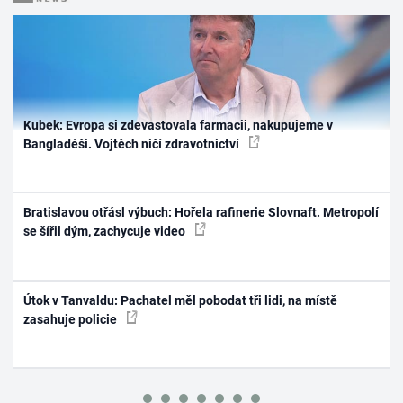
Kubek: Evropa si zdevastovala farmacii, nakupujeme v
Bangladéši. Vojtěch ničí zdravotnictví
Bratislavou otřásl výbuch: Hořela rafinerie Slovnaft. Metropolí
se šířil dým, zachycuje video
Útok v Tanvaldu: Pachatel měl pobodat tři lidi, na místě
zasahuje policie