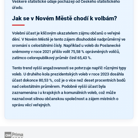
Veškeré statistické údaje pocházejí od Českého statistického
úřadu.
Jak se v Novém Městě chodí k volbám?
Volební účast je klíčovým ukazatelem zájmu občanů o veřejné
dění. V Novém Městě je tento zájem dlouhodobě nadprůměrný ve
srovnání s celostátními čísly. Například u voleb do Poslanecké
sněmovny v roce 2021 přišlo volit 75,58 % oprávněných voličů,
zatímco celorepublikový průměr činil 65,43 %.
Tento trend vyšší angažovanosti se potvrzuje napříč různými typy
voleb. U druhého kola prezidentských voleb v roce 2023 dosáhla
účast dokonce 80,53 %, což je o více než deset procentních bodů
nad celostátním průměrem. Podobně vyšší účast byla
zaznamenána i u krajských a komunálních voleb, což může
naznačovat silnou občanskou společnost a zájem místních o
správu věcí veřejných.