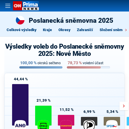
Poslanecká sněmovna 2025
Celkové výsledky
Kraje
Okresy
Zahraničí
Složení sněmovn
Výsledky voleb do Poslanecké sněmovny
2025: Nové Město
100,00
%
78,73
%
okrsků sečteno
volební účast
44,44 %
21,39 %
11,52 %
6,99 %
5,34 %