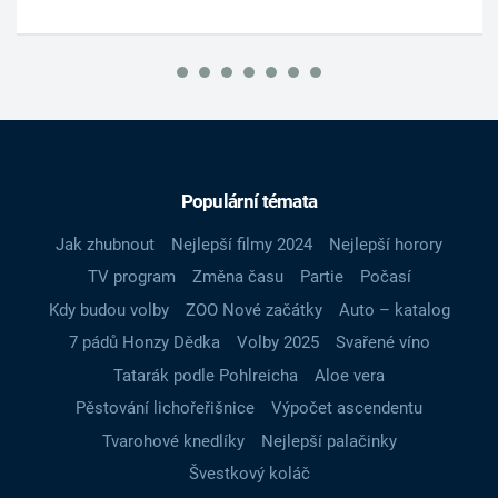
Populární témata
Jak zhubnout
Nejlepší filmy 2024
Nejlepší horory
TV program
Změna času
Partie
Počasí
Kdy budou volby
ZOO Nové začátky
Auto – katalog
7 pádů Honzy Dědka
Volby 2025
Svařené víno
Tatarák podle Pohlreicha
Aloe vera
Pěstování lichořeřišnice
Výpočet ascendentu
Tvarohové knedlíky
Nejlepší palačinky
Švestkový koláč