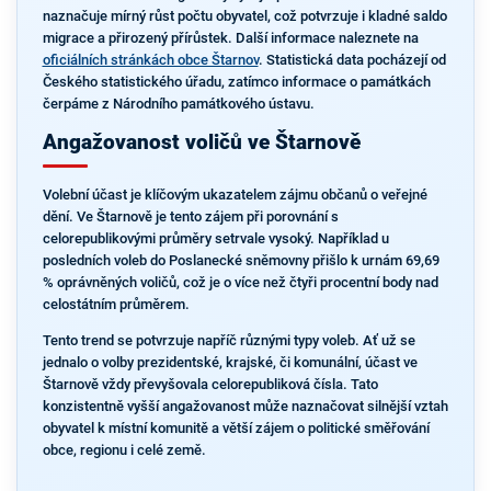
naznačuje mírný růst počtu obyvatel, což potvrzuje i kladné saldo
migrace a přirozený přírůstek. Další informace naleznete na
oficiálních stránkách obce Štarnov
. Statistická data pocházejí od
Českého statistického úřadu, zatímco informace o památkách
čerpáme z Národního památkového ústavu.
Angažovanost voličů ve Štarnově
Volební účast je klíčovým ukazatelem zájmu občanů o veřejné
dění. Ve Štarnově je tento zájem při porovnání s
celorepublikovými průměry setrvale vysoký. Například u
posledních voleb do Poslanecké sněmovny přišlo k urnám 69,69
% oprávněných voličů, což je o více než čtyři procentní body nad
celostátním průměrem.
Tento trend se potvrzuje napříč různými typy voleb. Ať už se
jednalo o volby prezidentské, krajské, či komunální, účast ve
Štarnově vždy převyšovala celorepubliková čísla. Tato
konzistentně vyšší angažovanost může naznačovat silnější vztah
obyvatel k místní komunitě a větší zájem o politické směřování
obce, regionu i celé země.