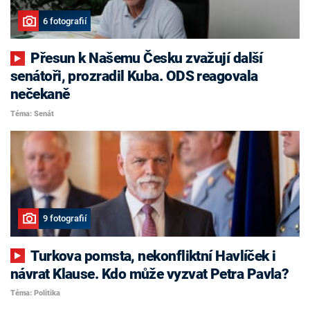
6 fotografií
Přesun k Našemu Česku zvažují další
senátoři, prozradil Kuba. ODS reagovala
nečekaně
Téma: Senát
9 fotografií
Turkova pomsta, nekonfliktní Havlíček i
návrat Klause. Kdo může vyzvat Petra Pavla?
Téma: Politika