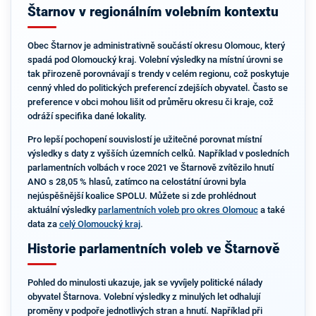
Štarnov v regionálním volebním kontextu
Obec Štarnov je administrativně součástí okresu Olomouc, který
spadá pod Olomoucký kraj. Volební výsledky na místní úrovni se
tak přirozeně porovnávají s trendy v celém regionu, což poskytuje
cenný vhled do politických preferencí zdejších obyvatel. Často se
preference v obci mohou lišit od průměru okresu či kraje, což
odráží specifika dané lokality.
Pro lepší pochopení souvislostí je užitečné porovnat místní
výsledky s daty z vyšších územních celků. Například v posledních
parlamentních volbách v roce 2021 ve Štarnově zvítězilo hnutí
ANO s 28,05 % hlasů, zatímco na celostátní úrovni byla
nejúspěšnější koalice SPOLU. Můžete si zde prohlédnout
aktuální výsledky
parlamentních voleb pro okres Olomouc
a také
data za
celý Olomoucký kraj
.
Historie parlamentních voleb ve Štarnově
Pohled do minulosti ukazuje, jak se vyvíjely politické nálady
obyvatel Štarnova. Volební výsledky z minulých let odhalují
proměny v podpoře jednotlivých stran a hnutí. Například při