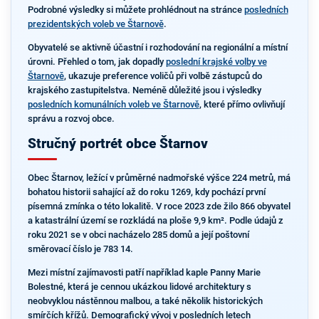
Podrobné výsledky si můžete prohlédnout na stránce
posledních
prezidentských voleb ve Štarnově
.
Obyvatelé se aktivně účastní i rozhodování na regionální a místní
úrovni. Přehled o tom, jak dopadly
poslední krajské volby ve
Štarnově
, ukazuje preference voličů při volbě zástupců do
krajského zastupitelstva. Neméně důležité jsou i výsledky
posledních komunálních voleb ve Štarnově
, které přímo ovlivňují
správu a rozvoj obce.
Stručný portrét obce Štarnov
Obec Štarnov, ležící v průměrné nadmořské výšce 224 metrů, má
bohatou historii sahající až do roku 1269, kdy pochází první
písemná zmínka o této lokalitě. V roce 2023 zde žilo 866 obyvatel
a katastrální území se rozkládá na ploše 9,9 km². Podle údajů z
roku 2021 se v obci nacházelo 285 domů a její poštovní
směrovací číslo je 783 14.
Mezi místní zajímavosti patří například kaple Panny Marie
Bolestné, která je cennou ukázkou lidové architektury s
neobvyklou nástěnnou malbou, a také několik historických
smírčích křížů. Demografický vývoj v posledních letech