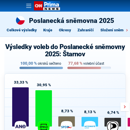
Poslanecká sněmovna 2025
Celkové výsledky
Kraje
Okresy
Zahraničí
Složení sněmovn
Výsledky voleb do Poslanecké sněmovny
2025: Štarnov
100,00
%
77,68
%
okrsků sečteno
volební účast
33,33 %
30,95 %
8,73 %
8,13 %
6,74 %