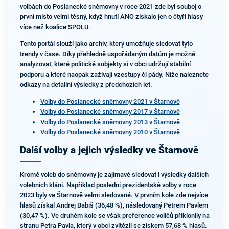
volbách do Poslanecké sněmovny v roce 2021 zde byl souboj o
první místo velmi těsný, když hnutí ANO získalo jen o čtyři hlasy
více než koalice SPOLU.
Tento portál slouží jako archiv, který umožňuje sledovat tyto
trendy v čase. Díky přehledně uspořádaným datům je možné
analyzovat, které politické subjekty si v obci udržují stabilní
podporu a které naopak zažívají vzestupy či pády. Níže naleznete
odkazy na detailní výsledky z předchozích let.
Volby do Poslanecké sněmovny 2021 v Štarnově
Volby do Poslanecké sněmovny 2017 v Štarnově
Volby do Poslanecké sněmovny 2013 v Štarnově
Volby do Poslanecké sněmovny 2010 v Štarnově
Další volby a jejich výsledky ve Štarnově
Kromě voleb do sněmovny je zajímavé sledovat i výsledky dalších
volebních klání. Například poslední prezidentské volby v roce
2023 byly ve Štarnově velmi sledované. V prvním kole zde nejvíce
hlasů získal Andrej Babiš (36,48 %), následovaný Petrem Pavlem
(30,47 %). Ve druhém kole se však preference voličů přiklonily na
stranu Petra Pavla, který v obci zvítězil se ziskem 57,68 % hlasů.