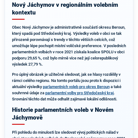
Nový Jáchymov v regionálním volebním
kontextu
Obec Nový Jáchymov je administrativně součástí okresu Beroun,
který spadá pod Středočeský kraj. Výsledky voleb v obci se tak
přirozeně porovnávají s trendy v těchto větších celcích, což
umožňuje lépe pochopit místní voličské preference. V posledních
parlamentních volbách v roce 2021 získala koalice SPOLU v obci
podporu 29,65 %, což bylo mírně více než její celorepublikový
výsledek 27,79 %.
Pro úplný obrázek je užitečné sledovat, jak se hlasy rozdělily v
rámci celého regionu. Na tomto portálu jsou proto k dispozici i
aktuální výsledky
parlamentních voleb pro okres Beroun
a také
souhrnné údaje za
parlamentní volby pro Středočeský kraj
.
Srovnání těchto dat může odhalit zajímavé lokální odlišnosti.
Historie parlamentních voleb v Novém
Jáchymově
Při pohledu do minulosti lze sledovat vývoj politických nálad v