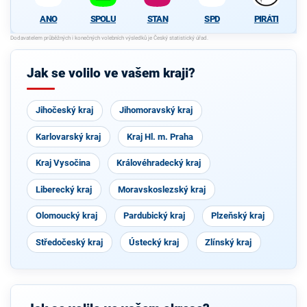
ANO
SPOLU
STAN
SPD
PIRÁTI
Jak se volilo ve vašem kraji?
Jihočeský kraj
Jihomoravský kraj
Karlovarský kraj
Kraj Hl. m. Praha
Kraj Vysočina
Královéhradecký kraj
Liberecký kraj
Moravskoslezský kraj
Olomoucký kraj
Pardubický kraj
Plzeňský kraj
Středočeský kraj
Ústecký kraj
Zlínský kraj