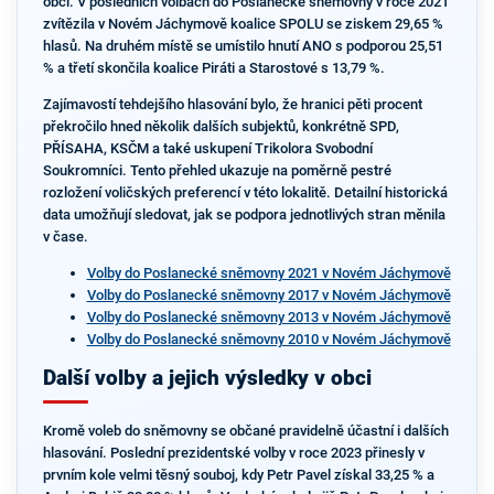
obci. V posledních volbách do Poslanecké sněmovny v roce 2021
zvítězila v Novém Jáchymově koalice SPOLU se ziskem 29,65 %
hlasů. Na druhém místě se umístilo hnutí ANO s podporou 25,51
% a třetí skončila koalice Piráti a Starostové s 13,79 %.
Zajímavostí tehdejšího hlasování bylo, že hranici pěti procent
překročilo hned několik dalších subjektů, konkrétně SPD,
PŘÍSAHA, KSČM a také uskupení Trikolora Svobodní
Soukromníci. Tento přehled ukazuje na poměrně pestré
rozložení voličských preferencí v této lokalitě. Detailní historická
data umožňují sledovat, jak se podpora jednotlivých stran měnila
v čase.
Volby do Poslanecké sněmovny 2021 v Novém Jáchymově
Volby do Poslanecké sněmovny 2017 v Novém Jáchymově
Volby do Poslanecké sněmovny 2013 v Novém Jáchymově
Volby do Poslanecké sněmovny 2010 v Novém Jáchymově
Další volby a jejich výsledky v obci
Kromě voleb do sněmovny se občané pravidelně účastní i dalších
hlasování. Poslední prezidentské volby v roce 2023 přinesly v
prvním kole velmi těsný souboj, kdy Petr Pavel získal 33,25 % a