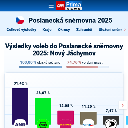
Poslanecká sněmovna 2025
Celkové výsledky
Kraje
Okresy
Zahraničí
Složení sněmovn
Výsledky voleb do Poslanecké sněmovny
2025: Nový Jáchymov
100,00
%
74,76
%
okrsků sečteno
volební účast
31,42 %
23,07 %
12,08 %
11,20 %
7,47 %