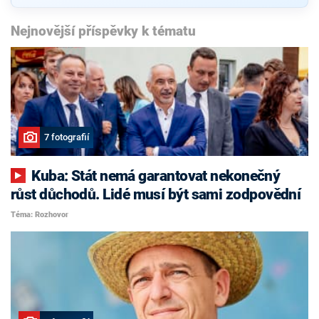
Nejnovější příspěvky k tématu
7 fotografií
Kuba: Stát nemá garantovat nekonečný
růst důchodů. Lidé musí být sami zodpovědní
Téma: Rozhovor