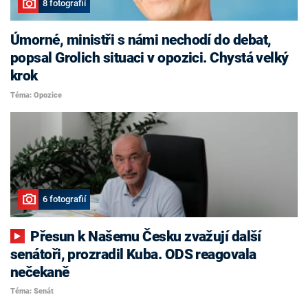
8 fotografií
Úmorné, ministři s námi nechodí do debat,
popsal Grolich situaci v opozici. Chystá velký
krok
Téma: Opozice
6 fotografií
Přesun k Našemu Česku zvažují další
senátoři, prozradil Kuba. ODS reagovala
nečekaně
Téma: Senát