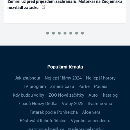
Zemřel už před příjezdem záchranářů. Motorkář na Znojemsku
nezvládl zatáčku
Populární témata
Jak zhubnout
Nejlepší filmy 2024
Nejlepší horory
TV program
Změna času
Partie
Počasí
Kdy budou volby
ZOO Nové začátky
Auto – katalog
7 pádů Honzy Dědka
Volby 2025
Svařené víno
Tatarák podle Pohlreicha
Aloe vera
Pěstování lichořeřišnice
Výpočet ascendentu
Tvarohové knedlíky
Nejlepší palačinky