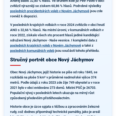
Andrej Babiš 32,80 % hlasů. Ve druhém kole již Petr Pavel v obci
zvítězil výrazněji se ziskem 60,86 % hlasů. Podrobné výsledky
posledních prezidentských voleb v Novém Jáchymově
jsou zde
rovněž k dispozici.
V posledních krajských volbách v roce 2024 zvítězilo v obci hnutí
ANO s 32,66 % hlasů. Na místní úrovni, v komunálních volbách v
roce 2022, získalo všech sto procent hlasů jediné kandidující
sdružení Nový Jáchymov - Naše vesnice. I kompletní data z
posledních krajských voleb v Novém Jáchymově
a také z
posledních komunálních voleb
jsou součástí tohoto přehledu.
Stručný portrét obce Nový Jáchymov
Obec Nový Jáchymov, jejíž historie se píše od roku 1845, se
rozkládá na ploše 5 km² v průměrné nadmořské výšce 374
metrů. Podle údajů z roku 2023 zde žije 749 obyvatel a v roce
2021 bylo v obci evidováno 273 domů. Místní PSČ je 26703.
Populační vývoj v posledních letech ukazuje na mírný růst
způsobený především přistěhovalectvím.
Historie obce je úzce spjata s těžbou a zpracováním železné
rudy, což dodnes připomínají technické památky, jako je areál