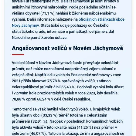
bývalé Fürstenbergské huti. Další zajímavostí je lesní hřbitov s
unikátními litinovými náhrobníky. Podle posledního sčítání se
většina obyvatel (71,1 %) nehlásí k žádnému náboženskému
vyznání. Další informace naleznete na
oficiálních stránkách obce
Nový Jáchymov
. Statistické údaje pocházejí od Českého
statistického úřadu, informace o památkách čerpáme z dat
Národního památkového ústavu.
Angažovanost voličů v Novém Jáchymově
Volební účast v Novém Jáchymově často převyšuje celostátní
průměr, což může naznačovat nadprůměrný zájem občanů o
veřejné dění. Například u voleb do Poslanecké sněmovny v roce
2021 přišlo hlasovat 75,78 % oprávněných voličů, zatímco
celorepublikový průměr činil 65,43 %. Podobně vysoká byla účast
i v prvním kole prezidentských voleb v roce 2023, kdy dosáhla
78,88 % oproti 68,24 % v celé České republice.
Tento trend se však netýká všech typů voleb. U krajských voleb
byla účast v obci (33,33 %) téměř totožná s celostátním
průměrem (32,91 %). Naopak v posledních komunálních volbách
byla aktivita voličů v této lokalitě nižší (41,25 %) než průměr v
celé zemi (46,07 %). Tato čísla ukazují, že míra angažovanosti se