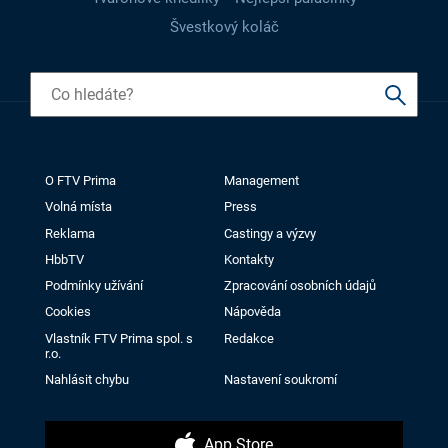
Švestkový koláč
O FTV Prima
Management
Volná místa
Press
Reklama
Castingy a výzvy
HbbTV
Kontakty
Podmínky užívání
Zpracování osobních údajů
Cookies
Nápověda
Vlastník FTV Prima spol. s
Redakce
r.o.
Nahlásit chybu
Nastavení soukromí
App Store