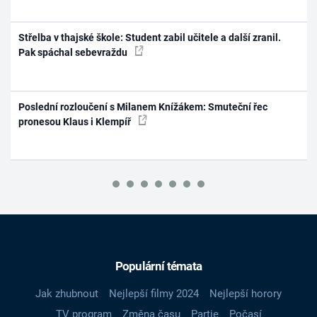
Střelba v thajské škole: Student zabil učitele a další zranil.
Pak spáchal sebevraždu
Poslední rozloučení s Milanem Knížákem: Smuteční řec
pronesou Klaus i Klempíř
Populární témata
Jak zhubnout
Nejlepší filmy 2024
Nejlepší horory
TV program
Změna času
Partie
Počasí