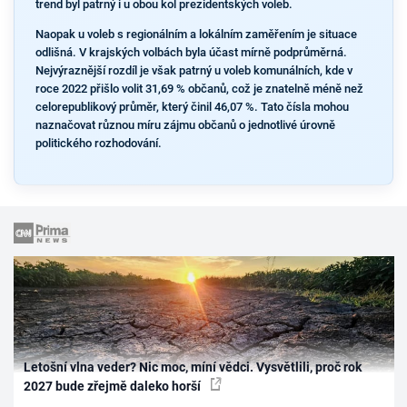
trend byl patrný i u obou kol prezidentských voleb.
Naopak u voleb s regionálním a lokálním zaměřením je situace
odlišná. V krajských volbách byla účast mírně podprůměrná.
Nejvýraznější rozdíl je však patrný u voleb komunálních, kde v
roce 2022 přišlo volit 31,69 % občanů, což je znatelně méně než
celorepublikový průměr, který činil 46,07 %. Tato čísla mohou
naznačovat různou míru zájmu občanů o jednotlivé úrovně
politického rozhodování.
Letošní vlna veder? Nic moc, míní vědci. Vysvětlili, proč rok
2027 bude zřejmě daleko horší