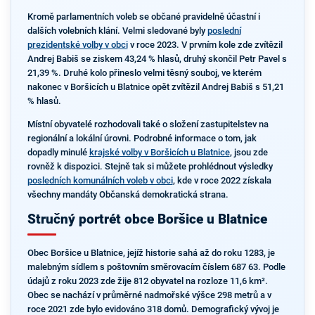
Kromě parlamentních voleb se občané pravidelně účastní i
dalších volebních klání. Velmi sledované byly
poslední
prezidentské volby v obci
v roce 2023. V prvním kole zde zvítězil
Andrej Babiš se ziskem 43,24 % hlasů, druhý skončil Petr Pavel s
21,39 %. Druhé kolo přineslo velmi těsný souboj, ve kterém
nakonec v Boršicích u Blatnice opět zvítězil Andrej Babiš s 51,21
% hlasů.
Místní obyvatelé rozhodovali také o složení zastupitelstev na
regionální a lokální úrovni. Podrobné informace o tom, jak
dopadly minulé
krajské volby v Boršicích u Blatnice
, jsou zde
rovněž k dispozici. Stejně tak si můžete prohlédnout výsledky
posledních komunálních voleb v obci
, kde v roce 2022 získala
všechny mandáty Občanská demokratická strana.
Stručný portrét obce Boršice u Blatnice
Obec Boršice u Blatnice, jejíž historie sahá až do roku 1283, je
malebným sídlem s poštovním směrovacím číslem 687 63. Podle
údajů z roku 2023 zde žije 812 obyvatel na rozloze 11,6 km².
Obec se nachází v průměrné nadmořské výšce 298 metrů a v
roce 2021 zde bylo evidováno 318 domů. Demografický vývoj je