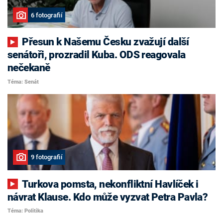
6 fotografií
Přesun k Našemu Česku zvažují další
senátoři, prozradil Kuba. ODS reagovala
nečekaně
Téma: Senát
9 fotografií
Turkova pomsta, nekonfliktní Havlíček i
návrat Klause. Kdo může vyzvat Petra Pavla?
Téma: Politika