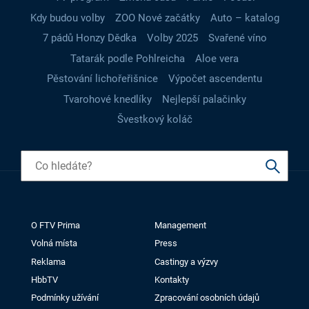
Kdy budou volby
ZOO Nové začátky
Auto – katalog
7 pádů Honzy Dědka
Volby 2025
Svařené víno
Tatarák podle Pohlreicha
Aloe vera
Pěstování lichořeřišnice
Výpočet ascendentu
Tvarohové knedlíky
Nejlepší palačinky
Švestkový koláč
O FTV Prima
Management
Volná místa
Press
Reklama
Castingy a výzvy
HbbTV
Kontakty
Podmínky užívání
Zpracování osobních údajů