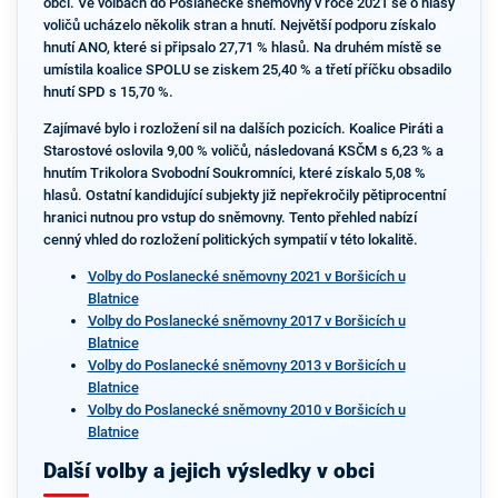
obci. Ve volbách do Poslanecké sněmovny v roce 2021 se o hlasy
voličů ucházelo několik stran a hnutí. Největší podporu získalo
hnutí ANO, které si připsalo 27,71 % hlasů. Na druhém místě se
umístila koalice SPOLU se ziskem 25,40 % a třetí příčku obsadilo
hnutí SPD s 15,70 %.
Zajímavé bylo i rozložení sil na dalších pozicích. Koalice Piráti a
Starostové oslovila 9,00 % voličů, následovaná KSČM s 6,23 % a
hnutím Trikolora Svobodní Soukromníci, které získalo 5,08 %
hlasů. Ostatní kandidující subjekty již nepřekročily pětiprocentní
hranici nutnou pro vstup do sněmovny. Tento přehled nabízí
cenný vhled do rozložení politických sympatií v této lokalitě.
Volby do Poslanecké sněmovny 2021 v Boršicích u
Blatnice
Volby do Poslanecké sněmovny 2017 v Boršicích u
Blatnice
Volby do Poslanecké sněmovny 2013 v Boršicích u
Blatnice
Volby do Poslanecké sněmovny 2010 v Boršicích u
Blatnice
Další volby a jejich výsledky v obci