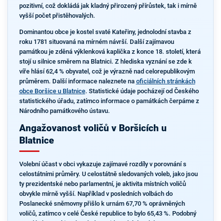
pozitivní, což dokládá jak kladný přirozený přírůstek, tak i mírně
vyšší počet přistěhovalých.
Dominantou obce je kostel svaté Kateřiny, jednolodní stavba z
roku 1781 situovaná na mírném návrší. Další zajímavou
památkou je zděná výklenková kaplička z konce 18. století, která
stojí u silnice směrem na Blatnici. Z hlediska vyznání se zde k
víře hlásí 62,4 % obyvatel, což je výrazně nad celorepublikovým
průměrem. Další informace naleznete na
oficiálních stránkách
obce Boršice u Blatnice
. Statistické údaje pocházejí od Českého
statistického úřadu, zatímco informace o památkách čerpáme z
Národního památkového ústavu.
Angažovanost voličů v Boršicích u
Blatnice
Volební účast v obci vykazuje zajímavé rozdíly v porovnání s
celostátními průměry. U celostátně sledovaných voleb, jako jsou
ty prezidentské nebo parlamentní, je aktivita místních voličů
obvykle mírně vyšší. Například v posledních volbách do
Poslanecké sněmovny přišlo k urnám 67,70 % oprávněných
voličů, zatímco v celé České republice to bylo 65,43 %. Podobný