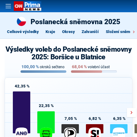
Poslanecká sněmovna 2025
Celkové výsledky
Kraje
Okresy
Zahraničí
Složení sněmovn
Výsledky voleb do Poslanecké sněmovny
2025: Boršice u Blatnice
100,00
%
68,04
%
okrsků sečteno
volební účast
42,35 %
22,35 %
7,05 %
6,82 %
6,35 %