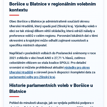
Boršice u Blatnice v regionálním volebním
kontextu
Obec Boršice u Blatnice je administrativně součástí okresu
Uherské Hradiště, který spadá pod Zlínský kraj. Výsledky voleb v
obci se tak stávají dílkem větší skládačky, která odráží nálady a
preference voličů v celém regionu. Porovnání lokálních dat s těmi
okresními a krajskými může odhalit zajímavé souvislosti a
specifika místních obyvatel.
Například v posledních volbách do Poslanecké sněmovny v roce
2021 zvítězilo v obci hnutí ANO s 27,71 % hlasů, zatímco
celostátním vítězem se stala koalice SPOLU. Pro detailní
srovnání si můžete prohlédnout aktuální
výsledky pro okres
Uherské Hradiště
a zároveň jsou k dispozici i kompletní data za
parlamentní volby pro Zlínský kraj
.
Historie parlamentních voleb v Boršice u
Blatnice
Pohled do minulosti ukazuje, jak se vyvíjela politická podpora v