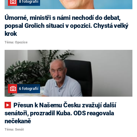
8 fotografií
Úmorné, ministři s námi nechodí do debat,
popsal Grolich situaci v opozici. Chystá velký
krok
Téma: Opozice
6 fotografií
Přesun k Našemu Česku zvažují další
senátoři, prozradil Kuba. ODS reagovala
nečekaně
Téma: Senát