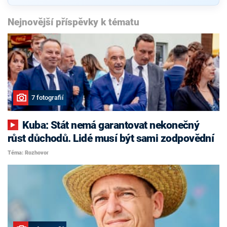
Nejnovější příspěvky k tématu
7 fotografií
Kuba: Stát nemá garantovat nekonečný
růst důchodů. Lidé musí být sami zodpovědní
Téma: Rozhovor