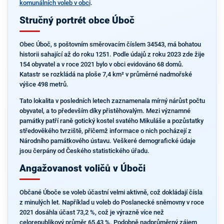
komunálních voleb v obci
.
Stručný portrét obce Úboč
Obec Úboč, s poštovním směrovacím číslem 34543, má bohatou
historii sahající až do roku 1251. Podle údajů z roku 2023 zde žije
154 obyvatel a v roce 2021 bylo v obci evidováno 68 domů.
Katastr se rozkládá na ploše 7,4 km² v průměrné nadmořské
výšce 498 metrů.
Tato lokalita v posledních letech zaznamenala mírný nárůst počtu
obyvatel, a to především díky přistěhovalým. Mezi významné
památky patří raně gotický kostel svatého Mikuláše a pozůstatky
středověkého tvrziště, přičemž informace o nich pocházejí z
Národního památkového ústavu. Veškeré demografické údaje
jsou čerpány od Českého statistického úřadu.
Angažovanost voličů v Úboči
Občané Úboče se voleb účastní velmi aktivně, což dokládají čísla
z minulých let. Například u voleb do Poslanecké sněmovny v roce
2021 dosáhla účast 73,2 %, což je výrazně více než
celorepublikový průměr 65,43 %. Podobně nadprůměrný zájem