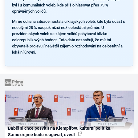
byl i u komunálních voleb, kde přišlo hlasovat přes 79 %
oprávněných voličů.
Mírně odlišná situace nastala u krajských voleb, kde byla účast s
necelými 28 % naopak nižší než celostátní průměr. U
prezidentských voleb se zájem voličů pohyboval blízko
celorepublikových hodnot. Tato data naznačují, že místní
obyvatelé projevují největší zájem o rozhodování na celostátní a
lokální úrovni.
Babiš si chce posvítit na Klempířovu kulturní politiku.
Samozřejmě budu reagovat, uvedl