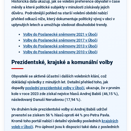
Historická data ukazují, jak se volební preference obyvatel v čase
měnily a které politické subjekty v minulosti získávaly jejich
důvěru. Podrobnější pohled na starší volební období nabízí
přehled odkazů níže, který dokumentuje politický vývoj v obci v
uplynulých letech a umožňuje sledovat dlouhodobé trendy.
Volby do Poslanecké sněmovny 2021 v Úboči
Volby do Poslanecké sněmovny 2017 v Úboči
Volby do Poslanecké sněmovny 2013 v Úboči
Volby do Poslanecké sněmovny 2010 v Úboči
Prezidentské, krajské a komunální volby
Obyvatelé se aktivně účastní i dalších volebních klání, což
dokládají výsledky z minulých let. Detailní přehled toho, jak
dopadly
poslední prezidentské volby v Úboči
, ukazuje, že v prvním
kole v roce 2023 zde získal nejvíce hlasů Andrej Babiš (46,15 %),
následovaný Danuší Nerudovou (17,94 %).
Ve druhém kole prezidentské volby si Andrej Babiš udržel
prvenství se ziskem 56 % hlasů oproti 44 % pro Petra Pavla.
Kromě toho portál nabízí i detailní výsledky posledních
krajských
voleb v Úboči
. Pro úplnost jsou k dispozici také data z posledních