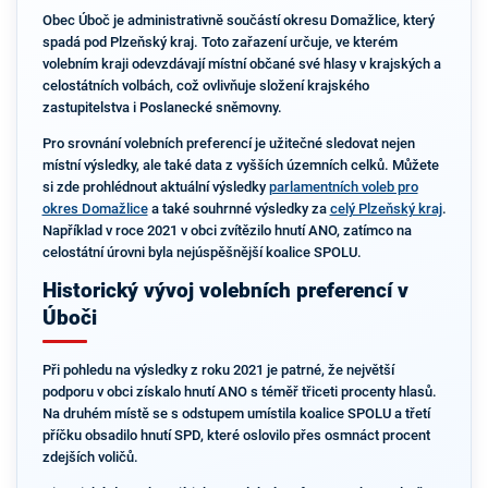
Obec Úboč je administrativně součástí okresu Domažlice, který
spadá pod Plzeňský kraj. Toto zařazení určuje, ve kterém
volebním kraji odevzdávají místní občané své hlasy v krajských a
celostátních volbách, což ovlivňuje složení krajského
zastupitelstva i Poslanecké sněmovny.
Pro srovnání volebních preferencí je užitečné sledovat nejen
místní výsledky, ale také data z vyšších územních celků. Můžete
si zde prohlédnout aktuální výsledky
parlamentních voleb pro
okres Domažlice
a také souhrnné výsledky za
celý Plzeňský kraj
.
Například v roce 2021 v obci zvítězilo hnutí ANO, zatímco na
celostátní úrovni byla nejúspěšnější koalice SPOLU.
Historický vývoj volebních preferencí v
Úboči
Při pohledu na výsledky z roku 2021 je patrné, že největší
podporu v obci získalo hnutí ANO s téměř třiceti procenty hlasů.
Na druhém místě se s odstupem umístila koalice SPOLU a třetí
příčku obsadilo hnutí SPD, které oslovilo přes osmnáct procent
zdejších voličů.