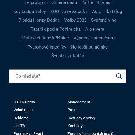
TV program
Změna času
Partie
Počasí
Kdy budou volby
ZOO Nové začátky
Auto – katalog
7 pádů Honzy Dědka
Volby 2025
Svařené víno
Tatarák podle Pohlreicha
Aloe vera
Pěstování lichořeřišnice
Výpočet ascendentu
Tvarohové knedlíky
Nejlepší palačinky
Švestkový koláč
O FTV Prima
Management
Volná místa
Press
Reklama
Castingy a výzvy
HbbTV
Kontakty
Podmínky užívání
Zpracování osobních údajů