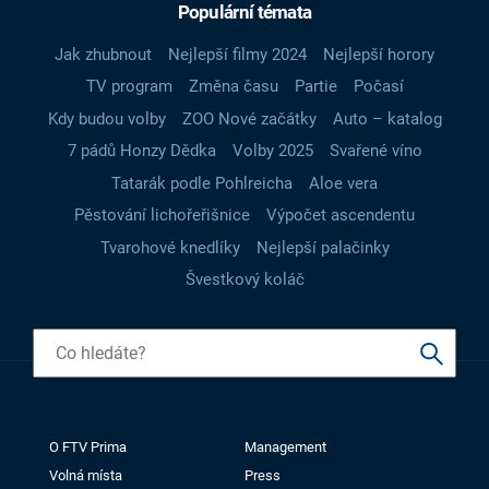
Populární témata
Jak zhubnout
Nejlepší filmy 2024
Nejlepší horory
TV program
Změna času
Partie
Počasí
Kdy budou volby
ZOO Nové začátky
Auto – katalog
7 pádů Honzy Dědka
Volby 2025
Svařené víno
Tatarák podle Pohlreicha
Aloe vera
Pěstování lichořeřišnice
Výpočet ascendentu
Tvarohové knedlíky
Nejlepší palačinky
Švestkový koláč
O FTV Prima
Management
Volná místa
Press