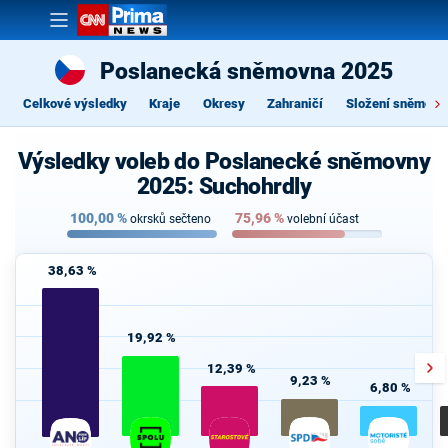
Poslanecká sněmovna 2025
Celkové výsledky
Kraje
Okresy
Zahraničí
Složení sněmovn
Výsledky voleb do Poslanecké sněmovny
2025: Suchohrdly
100,00
%
75,96
%
okrsků sečteno
volební účast
38,63 %
19,92 %
12,39 %
9,23 %
6,80 %