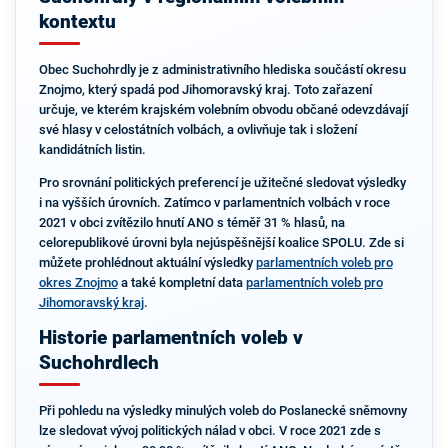
kontextu
Obec Suchohrdly je z administrativního hlediska součástí okresu
Znojmo, který spadá pod Jihomoravský kraj. Toto zařazení
určuje, ve kterém krajském volebním obvodu občané odevzdávají
své hlasy v celostátních volbách, a ovlivňuje tak i složení
kandidátních listin.
Pro srovnání politických preferencí je užitečné sledovat výsledky
i na vyšších úrovních. Zatímco v parlamentních volbách v roce
2021 v obci zvítězilo hnutí ANO s téměř 31 % hlasů, na
celorepublikové úrovni byla nejúspěšnější koalice SPOLU. Zde si
můžete prohlédnout aktuální výsledky
parlamentních voleb pro
okres Znojmo
a také kompletní data
parlamentních voleb pro
Jihomoravský kraj
.
Historie parlamentních voleb v
Suchohrdlech
Při pohledu na výsledky minulých voleb do Poslanecké sněmovny
lze sledovat vývoj politických nálad v obci. V roce 2021 zde s