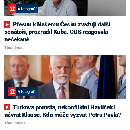
6 fotografií
Přesun k Našemu Česku zvažují další
senátoři, prozradil Kuba. ODS reagovala
nečekaně
Téma: Senát
9 fotografií
Turkova pomsta, nekonfliktní Havlíček i
návrat Klause. Kdo může vyzvat Petra Pavla?
Téma: Politika