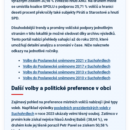
výrazným ziskem 30,98 % zvítězilo hnutí ANO. Na druhém místě
se umístila koalice SPOLU s podporou 25,71 % voličů a hranici
deseti procent překročily také subjekty Piráti a Starostové a hnutí
SPD.
Dlouhodobější trendy a proměny voličské podpory jednotlivým
stranám v této lokalitě je možné sledovat díky archivu výsledků.
Tento portál nabízí přehledy sahající až do roku 2010, které
umožňují detailní analýzu a srovnání v čase. Níže naleznete
odkazy na jednotlivé ročníky.
Volby do Poslanecké sněmovny 2021 v Suchohrdlech
Volby do Poslanecké sněmovny 2017 v Suchohrdlech
Volby do Poslanecké sněmovny 2013 v Suchohrdlech
Volby do Poslanecké sněmovny 2010 v Suchohrdlech
Další volby a politické preference v obci
Zajímavý pohled na preference místních voličů nabízejí i jiné typy
voleb. Například výsledky
posledních prezidentských voleb v
Suchohrdlech
v roce 2023 ukázaly velmi těsný souboj. Zatímco v
prvním kole získal nejvíce hlasů Andrej Babiš (38,64 %), ve
druhém kole jej těsně porazil Petr Pavel se ziskem 50,58 %