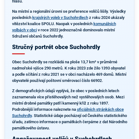
hlasů.
Na místní a regionální úrovni se preference voličů lišily. Výsledky
posledních
krajských voleb v Suchohrdlech
z roku 2024 ukázaly
vítězství koalice SPOLU. Naopak v posledních
komunálních
volbách v obci
v roce 2022 jednoznačně dominovalo místní
Sdružení občanů Suchohrdly.
Stručný portrét obce Suchohrdly
Obec Suchohrdly se rozkládá na ploše 13,7 km² v průměrné
nadmořské výšce 290 metrů. K roku 2023 zde žilo 1393 obyvatel
a podle sčítání z roku 2021 se v obci nacházelo 469 domů. Místní
obyvatelé používají poštovní směrovací číslo 66902.
Z demografických údajů vyplývá, že obec v posledních letech
zaznamenala více přistěhovalých než vystěhovalých osob. Mezi
místní drobné památky patří kamenný kříž z roku 1897.
Podrobnější informace naleznete na
oficiálních stránkách obce
Suchohrdly
. Statistické údaje pocházejí od Českého statistického
úřadu, zatímco informace o památkách čerpáme z dat Národního
památkového ústavu.
Angažovanost voličů v Suchohrdlech