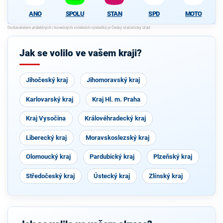
SPOLU
STAN
SPD
MOTO
ANO
Jak se volilo ve vašem kraji?
Jihočeský kraj
Jihomoravský kraj
Karlovarský kraj
Kraj Hl. m. Praha
Kraj Vysočina
Královéhradecký kraj
Liberecký kraj
Moravskoslezský kraj
Olomoucký kraj
Pardubický kraj
Plzeňský kraj
Středočeský kraj
Ústecký kraj
Zlínský kraj