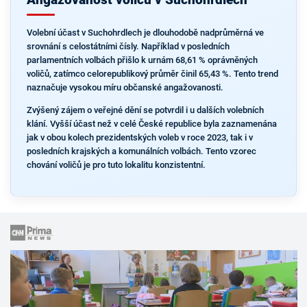
Volební účast v Suchohrdlech je dlouhodobě nadprůměrná ve
srovnání s celostátními čísly. Například v posledních
parlamentních volbách přišlo k urnám 68,61 % oprávněných
voličů, zatímco celorepublikový průměr činil 65,43 %. Tento trend
naznačuje vysokou míru občanské angažovanosti.
Zvýšený zájem o veřejné dění se potvrdil i u dalších volebních
klání. Vyšší účast než v celé České republice byla zaznamenána
jak v obou kolech prezidentských voleb v roce 2023, tak i v
posledních krajských a komunálních volbách. Tento vzorec
chování voličů je pro tuto lokalitu konzistentní.