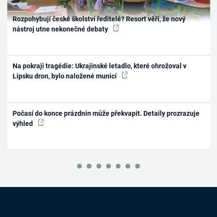
Rozpohybují české školství ředitelé? Resort věří, že nový
nástroj utne nekonečné debaty
Na pokraji tragédie: Ukrajinské letadlo, které ohrožoval v
Lipsku dron, bylo naložené municí
Počasí do konce prázdnin může překvapit. Detaily prozrazuje
výhled