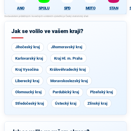
ANO
SPOLU
SPD
MOTO
STAN
Jak se volilo ve vašem kraji?
Jihočeský kraj
Jihomoravský kraj
Karlovarský kraj
Kraj Hl. m. Praha
Kraj Vysočina
Královéhradecký kraj
Liberecký kraj
Moravskoslezský kraj
Olomoucký kraj
Pardubický kraj
Plzeňský kraj
Středočeský kraj
Ústecký kraj
Zlínský kraj