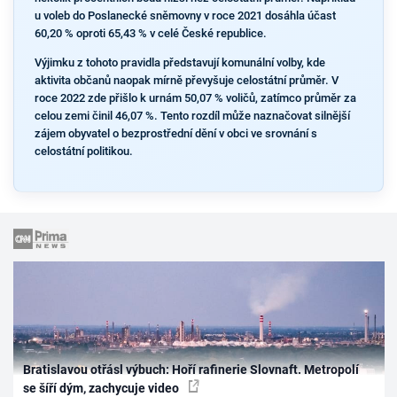
u voleb do Poslanecké sněmovny v roce 2021 dosáhla účast
60,20 % oproti 65,43 % v celé České republice.
Výjimku z tohoto pravidla představují komunální volby, kde
aktivita občanů naopak mírně převyšuje celostátní průměr. V
roce 2022 zde přišlo k urnám 50,07 % voličů, zatímco průměr za
celou zemi činil 46,07 %. Tento rozdíl může naznačovat silnější
zájem obyvatel o bezprostřední dění v obci ve srovnání s
celostátní politikou.
Bratislavou otřásl výbuch: Hoří rafinerie Slovnaft. Metropolí
se šíří dým, zachycuje video