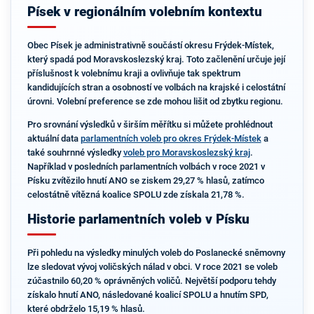
Písek v regionálním volebním kontextu
Obec Písek je administrativně součástí okresu Frýdek-Místek,
který spadá pod Moravskoslezský kraj. Toto začlenění určuje její
příslušnost k volebnímu kraji a ovlivňuje tak spektrum
kandidujících stran a osobností ve volbách na krajské i celostátní
úrovni. Volební preference se zde mohou lišit od zbytku regionu.
Pro srovnání výsledků v širším měřítku si můžete prohlédnout
aktuální data
parlamentních voleb pro okres Frýdek-Místek
a
také souhrnné výsledky
voleb pro Moravskoslezský kraj
.
Například v posledních parlamentních volbách v roce 2021 v
Písku zvítězilo hnutí ANO se ziskem 29,27 % hlasů, zatímco
celostátně vítězná koalice SPOLU zde získala 21,78 %.
Historie parlamentních voleb v Písku
Při pohledu na výsledky minulých voleb do Poslanecké sněmovny
lze sledovat vývoj voličských nálad v obci. V roce 2021 se voleb
zúčastnilo 60,20 % oprávněných voličů. Největší podporu tehdy
získalo hnutí ANO, následované koalicí SPOLU a hnutím SPD,
které obdrželo 15,19 % hlasů.