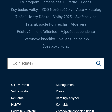
TV program
Změna času
Partie
Počasí
Kdy budou volby
ZOO Nové začátky
Auto – katalog
7 pádů Honzy Dědka
Volby 2025
Svařené víno
Tatarák podle Pohlreicha
Aloe vera
Pěstování lichořeřišnice
Výpočet ascendentu
Tvarohové knedlíky
Nejlepší palačinky
Švestkový koláč
O FTV Prima
Management
Volná místa
Press
Reklama
Castingy a výzvy
HbbTV
Kontakty
Podmínky užívání
Zpracování osobních údajů