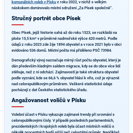
komunálních voleb v Písku
z roku 2022, v nichž s velkým
náskokem dominovalo místní sdružení „Za Písek společně“.
Stručný portrét obce Písek
Obec Písek, jejíž historie sahá až do roku 1523, se rozkládá na
ploše 15,5 km² v průměrné nadmořské výšce 420 metrů. Podle
údajů z roku 2023 zde žije 1894 obyvatel a v roce 2021 bylo v obci
evidováno 536 domů. Místní pošta má přiděleno PSČ 73984.
Demografický vývoj naznačuje mírný růst počtu obyvatel, který je
dán především kladným saldem migrace, kdy se do obce více lidí
stěhuje, než z ní odchází. Zajímavostí je také struktura obyvatel
podle vyznání, kde se 66,6 % obyvatel hlásí k víře, což je výrazně
nad celorepublikovým průměrem. Veškeré statistické údaje
pocházejí z dat Českého statistického úřadu.
Angažovanost voličů v Písku
Volební účast v Písku vykazuje zajímavé trendy při srovnání s
celorepublikovými čísly. V případě posledních parlamentních,
prezidentských i krajských voleb byla účast místních voličů o
několik procentních bodů nižší než celostátní průměr. Například