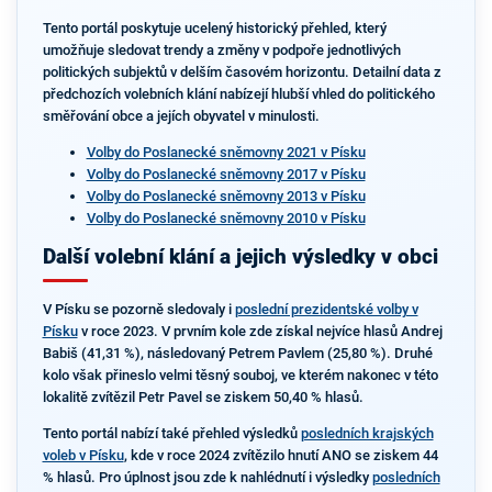
Tento portál poskytuje ucelený historický přehled, který
umožňuje sledovat trendy a změny v podpoře jednotlivých
politických subjektů v delším časovém horizontu. Detailní data z
předchozích volebních klání nabízejí hlubší vhled do politického
směřování obce a jejích obyvatel v minulosti.
Volby do Poslanecké sněmovny 2021 v Písku
Volby do Poslanecké sněmovny 2017 v Písku
Volby do Poslanecké sněmovny 2013 v Písku
Volby do Poslanecké sněmovny 2010 v Písku
Další volební klání a jejich výsledky v obci
V Písku se pozorně sledovaly i
poslední prezidentské volby v
Písku
v roce 2023. V prvním kole zde získal nejvíce hlasů Andrej
Babiš (41,31 %), následovaný Petrem Pavlem (25,80 %). Druhé
kolo však přineslo velmi těsný souboj, ve kterém nakonec v této
lokalitě zvítězil Petr Pavel se ziskem 50,40 % hlasů.
Tento portál nabízí také přehled výsledků
posledních krajských
voleb v Písku
, kde v roce 2024 zvítězilo hnutí ANO se ziskem 44
% hlasů. Pro úplnost jsou zde k nahlédnutí i výsledky
posledních