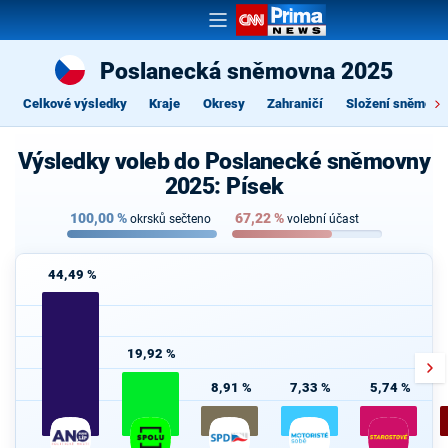
Poslanecká sněmovna 2025
Celkové výsledky
Kraje
Okresy
Zahraničí
Složení sněmovn
Výsledky voleb do Poslanecké sněmovny
2025: Písek
100,00
%
67,22
%
okrsků sečteno
volební účast
44,49 %
19,92 %
8,91 %
7,33 %
5,74 %