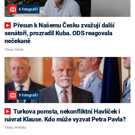
6 fotografií
Přesun k Našemu Česku zvažují další
senátoři, prozradil Kuba. ODS reagovala
nečekaně
Téma: Senát
9 fotografií
Turkova pomsta, nekonfliktní Havlíček i
návrat Klause. Kdo může vyzvat Petra Pavla?
Téma: Politika