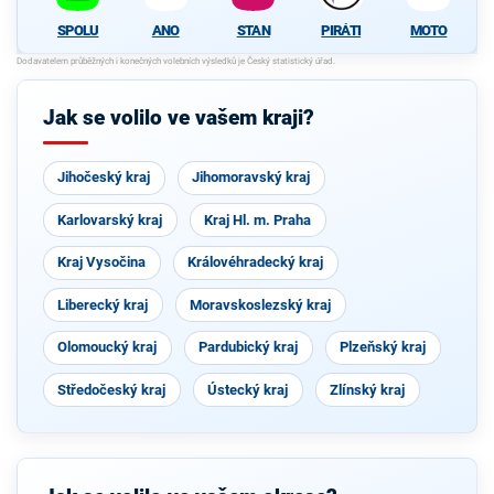
SPOLU
ANO
STAN
PIRÁTI
MOTO
Jak se volilo ve vašem kraji?
Jihočeský kraj
Jihomoravský kraj
Karlovarský kraj
Kraj Hl. m. Praha
Kraj Vysočina
Královéhradecký kraj
Liberecký kraj
Moravskoslezský kraj
Olomoucký kraj
Pardubický kraj
Plzeňský kraj
Středočeský kraj
Ústecký kraj
Zlínský kraj