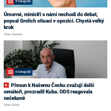
8 fotografií
Úmorné, ministři s námi nechodí do debat,
popsal Grolich situaci v opozici. Chystá velký
krok
Téma: Opozice
6 fotografií
Přesun k Našemu Česku zvažují další
senátoři, prozradil Kuba. ODS reagovala
nečekaně
Téma: Senát