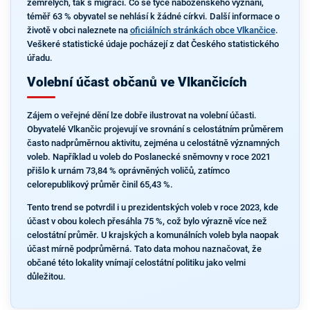
zemřelých, tak s migrací. Co se týče náboženského vyznání,
téměř 63 % obyvatel se nehlásí k žádné církvi. Další informace o
životě v obci naleznete na
oficiálních stránkách obce Vlkančice
.
Veškeré statistické údaje pocházejí z dat Českého statistického
úřadu.
Volební účast občanů ve Vlkančicích
Zájem o veřejné dění lze dobře ilustrovat na volební účasti.
Obyvatelé Vlkančic projevují ve srovnání s celostátním průměrem
často nadprůměrnou aktivitu, zejména u celostátně významných
voleb. Například u voleb do Poslanecké sněmovny v roce 2021
přišlo k urnám 73,84 % oprávněných voličů, zatímco
celorepublikový průměr činil 65,43 %.
Tento trend se potvrdil i u prezidentských voleb v roce 2023, kde
účast v obou kolech přesáhla 75 %, což bylo výrazně více než
celostátní průměr. U krajských a komunálních voleb byla naopak
účast mírně podprůměrná. Tato data mohou naznačovat, že
občané této lokality vnímají celostátní politiku jako velmi
důležitou.