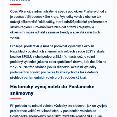
Obec Vlkančice administrativně spadá pod okres Praha-východ a
je součástí Středočeského kraje. Výsledky voleb v obci se tak
stávají dílkem větší skládačky, která odráží politické preference v
širším regionu. Srovnání lokálních dat s těmi krajskými a
okresními může odhalit zajímavé trendy a specifika místních
voličů.
Pro lepší představu je možné porovnat výsledky s okolím.
Například v posledních sněmovních volbách v roce 2021 získala
koalice SPOLU v obci podporu 28,34 % hlasů, což je velmi
podobný výsledek jako na celorepublikové úrovni, kde dosáhla na
27,79 %. Na této stránce jsou k dispozici aktuální výsledky
parlamentních voleb pro okres Praha-východ
a také detailní
přehledy
parlamentních voleb pro Středočeský kraj
.
Historický vývoj voleb do Poslanecké
sněmovny
Při pohledu na minulé volební výsledky lze sledovat, jak se vyvíjely
preference voličů ve Vlkančicích. V posledních volbách do
Poslanecké sněmovny v roce 2021 zvítězila koalice SPOLU se