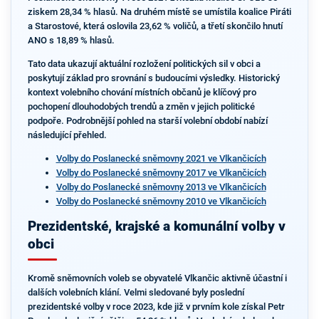
ziskem 28,34 % hlasů. Na druhém místě se umístila koalice Piráti
a Starostové, která oslovila 23,62 % voličů, a třetí skončilo hnutí
ANO s 18,89 % hlasů.
Tato data ukazují aktuální rozložení politických sil v obci a
poskytují základ pro srovnání s budoucími výsledky. Historický
kontext volebního chování místních občanů je klíčový pro
pochopení dlouhodobých trendů a změn v jejich politické
podpoře. Podrobnější pohled na starší volební období nabízí
následující přehled.
Volby do Poslanecké sněmovny 2021 ve Vlkančicích
Volby do Poslanecké sněmovny 2017 ve Vlkančicích
Volby do Poslanecké sněmovny 2013 ve Vlkančicích
Volby do Poslanecké sněmovny 2010 ve Vlkančicích
Prezidentské, krajské a komunální volby v
obci
Kromě sněmovních voleb se obyvatelé Vlkančic aktivně účastní i
dalších volebních klání. Velmi sledované byly poslední
prezidentské volby v roce 2023, kde již v prvním kole získal Petr