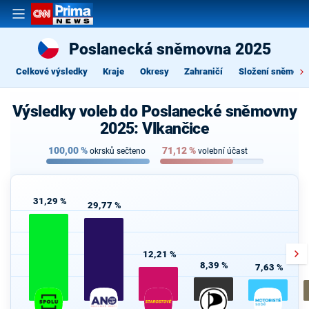
Poslanecká sněmovna 2025
Celkové výsledky
Kraje
Okresy
Zahraničí
Složení sněmovn
Výsledky voleb do Poslanecké sněmovny
2025: Vlkančice
100,00
%
71,12
%
okrsků sečteno
volební účast
31,29 %
29,77 %
12,21 %
8,39 %
7,63 %