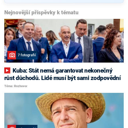
Nejnovější příspěvky k tématu
7 fotografií
Kuba: Stát nemá garantovat nekonečný
růst důchodů. Lidé musí být sami zodpovědní
Téma: Rozhovor