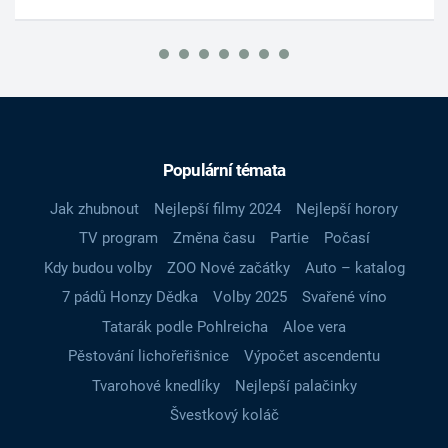
Populární témata
Jak zhubnout
Nejlepší filmy 2024
Nejlepší horory
TV program
Změna času
Partie
Počasí
Kdy budou volby
ZOO Nové začátky
Auto – katalog
7 pádů Honzy Dědka
Volby 2025
Svařené víno
Tatarák podle Pohlreicha
Aloe vera
Pěstování lichořeřišnice
Výpočet ascendentu
Tvarohové knedlíky
Nejlepší palačinky
Švestkový koláč