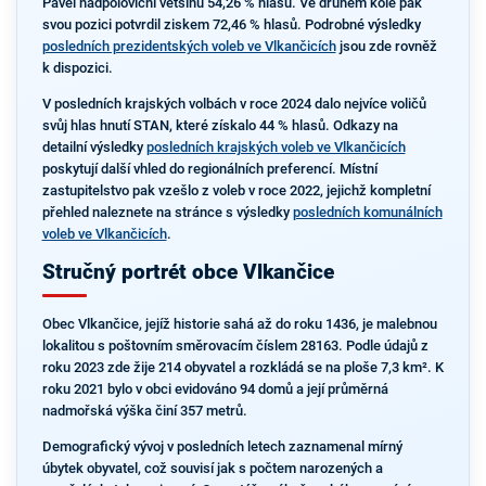
Pavel nadpoloviční většinu 54,26 % hlasů. Ve druhém kole pak
svou pozici potvrdil ziskem 72,46 % hlasů. Podrobné výsledky
posledních prezidentských voleb ve Vlkančicích
jsou zde rovněž
k dispozici.
V posledních krajských volbách v roce 2024 dalo nejvíce voličů
svůj hlas hnutí STAN, které získalo 44 % hlasů. Odkazy na
detailní výsledky
posledních krajských voleb ve Vlkančicích
poskytují další vhled do regionálních preferencí. Místní
zastupitelstvo pak vzešlo z voleb v roce 2022, jejichž kompletní
přehled naleznete na stránce s výsledky
posledních komunálních
voleb ve Vlkančicích
.
Stručný portrét obce Vlkančice
Obec Vlkančice, jejíž historie sahá až do roku 1436, je malebnou
lokalitou s poštovním směrovacím číslem 28163. Podle údajů z
roku 2023 zde žije 214 obyvatel a rozkládá se na ploše 7,3 km². K
roku 2021 bylo v obci evidováno 94 domů a její průměrná
nadmořská výška činí 357 metrů.
Demografický vývoj v posledních letech zaznamenal mírný
úbytek obyvatel, což souvisí jak s počtem narozených a