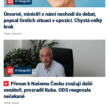
8 fotografií
Úmorné, ministři s námi nechodí do debat,
popsal Grolich situaci v opozici. Chystá velký
krok
Téma: Opozice
6 fotografií
Přesun k Našemu Česku zvažují další
senátoři, prozradil Kuba. ODS reagovala
nečekaně
Téma: Senát