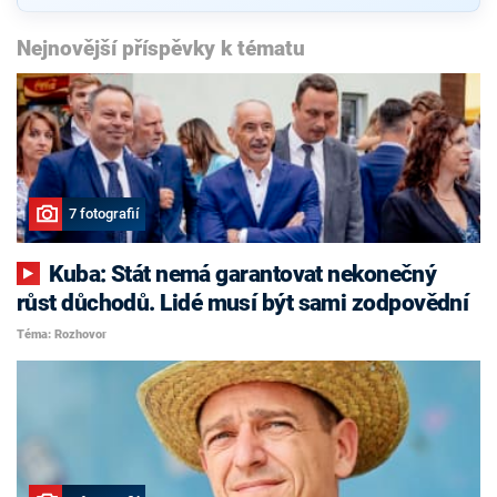
Nejnovější příspěvky k tématu
7 fotografií
Kuba: Stát nemá garantovat nekonečný
růst důchodů. Lidé musí být sami zodpovědní
Téma: Rozhovor