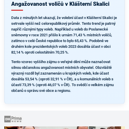
Angažovanost voličů v Klášterní Skalici
Data z minulých let ukazují, že volební účast v Klášterní Skalici je
setrvale vyšší než celorepublikový průměr. Tento trend je patrný
napříč různými typy voleb. Například u voleb do Poslanecké
sněmovny v roce 2021 přišlo k urnám 71,43 % místních voličů,
zatímco v celé České republice to bylo 65,43 %. Podobně ve
druhém kole prezidentských voleb 2023 dosáhla účast v obci
82,14 % oproti celostátním 70,25 %.
Tento vzorec vyššího zájmu o veřejné dění může naznačovat
silnou občanskou angažovanost místních obyvatel. Obzvláště
výrazný rozdíl byl zaznamenán u krajských voleb, kde účast
dosáhla 53,54 % (oproti 32,91 % v ČR), a u komunálních voleb s
účastí 73,39 % (oproti 46,07 % v ČR). To svědčí o velkém zájmu
občanů o správu své obce a regionu.