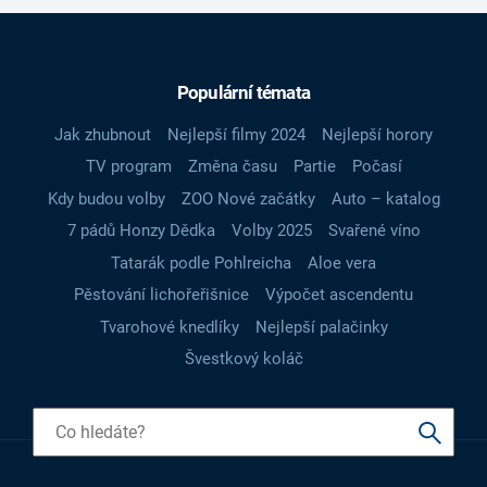
Populární témata
Jak zhubnout
Nejlepší filmy 2024
Nejlepší horory
TV program
Změna času
Partie
Počasí
Kdy budou volby
ZOO Nové začátky
Auto – katalog
7 pádů Honzy Dědka
Volby 2025
Svařené víno
Tatarák podle Pohlreicha
Aloe vera
Pěstování lichořeřišnice
Výpočet ascendentu
Tvarohové knedlíky
Nejlepší palačinky
Švestkový koláč