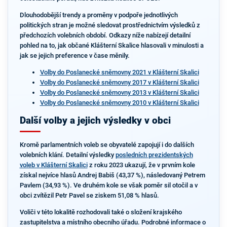
Dlouhodobější trendy a proměny v podpoře jednotlivých
politických stran je možné sledovat prostřednictvím výsledků z
předchozích volebních období. Odkazy níže nabízejí detailní
pohled na to, jak občané Klášterní Skalice hlasovali v minulosti a
jak se jejich preference v čase měnily.
Volby do Poslanecké sněmovny 2021 v Klášterní Skalici
Volby do Poslanecké sněmovny 2017 v Klášterní Skalici
Volby do Poslanecké sněmovny 2013 v Klášterní Skalici
Volby do Poslanecké sněmovny 2010 v Klášterní Skalici
Další volby a jejich výsledky v obci
Kromě parlamentních voleb se obyvatelé zapojují i do dalších
volebních klání. Detailní výsledky
posledních prezidentských
voleb v Klášterní Skalici
z roku 2023 ukazují, že v prvním kole
získal nejvíce hlasů Andrej Babiš (43,37 %), následovaný Petrem
Pavlem (34,93 %). Ve druhém kole se však poměr sil otočil a v
obci zvítězil Petr Pavel se ziskem 51,08 % hlasů.
Voliči v této lokalitě rozhodovali také o složení krajského
zastupitelstva a místního obecního úřadu. Podrobné informace o