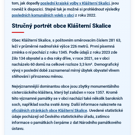
tom, jak dopadly
poslední krajské volby v Klášterní Skalici
, jsou
rovněž k dispozici. Stejně tak je možné si prohlédnout výsledky
posledních komunálních voleb v obci
z roku 2022.
Stručný portrét obce Klášterní Skalice
Obec Klášterní Skalice, s poštovním směrovacím číslem 281 63,
leží v průměrné nadmořské výšce 226 metrů. První písemná
zmínka o ní pochází z roku 1345. Podle údajů z roku 2023 zde
žilo 134 obyvatel a o dva roky dříve, v roce 2021, se v obci
nacházelo 60 domů na celkové rozloze 3,3 km². Demografický
vývoj v poslední době zaznamenal mírný úbytek obyvatel vlivem
stěhování i přirozenou měnou.
Nejvýznamnější dominantou obce jsou zbytky monumentálního
cisterciáckého kláštera, který byl založen v roce 1357. Kromě
této významné památky se v obci nachází také několik barokních
soch, například socha svaté Anny. Další informace naleznete na
oficiálních stránkách obce Klášterní Skalice
. Uvedené statistické
údaje pocházejí od Českého statistického úřadu, zatímco
informace o památkách čerpáme z dat Národního památkového
ústavu.