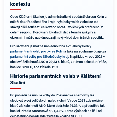
kontextu
Obec Klášterní Skalice je administrativně součástí okresu Kolín a
náleží do Středočeského kraje. Výsledky voleb v obci se tak
stávají dílčí součástí celkového obrazu voličských preferencí v
celém regionu. Porovnání lokálních dat s těmi krajskými a
okresními může nabídnout zajímavý vhled do místních specifik.
Pro srovnání je možné nahlédnout na aktuální výsledky
parlamentních voleb pro okres Kolín
a také na souhrnné údaje za
parlamentní volby pro Středočeský kraj
. Například v roce 2021 v
obci zvítězilo hnutí ANO s 29,33 % hlasů, zatímco celostátní vítěz,
koalice SPOLU, zde získala 12 %.
Historie parlamentních voleb v Klášterní
Skalici
Při pohledu na minulé volby do Poslanecké sněmovny lze
sledovat vývoj voličských nálad v obci. V roce 2021 zde nejvíce
hlasů získalo hnutí ANO, které obdrželo 29,33 % a předstihlo tak
koalici Piráti a Starostové s 21,33 %. Tento výsledek se lišil od
celostátního pořadí, kde zvítězila koalice SPOLU.