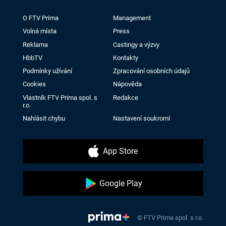
O FTV Prima
Management
Volná místa
Press
Reklama
Castingy a výzvy
HbbTV
Kontakty
Podmínky užívání
Zpracování osobních údajů
Cookies
Nápověda
Vlastník FTV Prima spol. s
Redakce
r.o.
Nahlásit chybu
Nastavení soukromí
App Store
Google Play
© FTV Prima spol. s r.o.