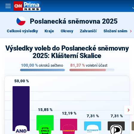
Poslanecká sněmovna 2025
Celkové výsledky
Kraje
Okresy
Zahraničí
Složení sněmovn
Výsledky voleb do Poslanecké sněmovny
2025: Klášterní Skalice
100,00
%
81,37
%
okrsků sečteno
volební účast
50,00 %
15,85 %
12,19 %
7,31 %
7,31 %