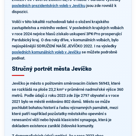
posledních prezidentských voleb v Jevíčku
jsou zde rovněž k
dispozici.
Voliči v této lokalitě rozhodovali také o složení krajského
zastupitelstva a místního vedení. V posledních krajských volbách
v roce 2024 nejvíce hlasů získalo uskupení 3PK-Pro prosperující
Pardubický kraj. O dva roky dříve, v komunálních volbách, bylo
nejúspěšnější SDRUŽENÍ NAŠE JEVÍČKO 2022. I na výsledky
posledních komunálních voleb v Jevíčku
se můžete podrobně
podívat.
Stručný portrét města Jevíčko
Jevíčko je město s poštovním směrovacím číslem 56943, které
se rozkládá na ploše 23,2 km² v průměrné nadmořské výšce 360
metrů. Podle údajů z roku 2023 zde žije 2797 obyvatel a v roce
2021 bylo ve městě evidováno 802 domů. Město se může
pochlubit bohatou historií a řadou významných památek, mezi
které patří například pozůstatky městského opevnění s
renesanční věží nebo bývalá klasicistní synagoga, která je
dokladem existence zaniklé židovské komunity.
Z demografických údajů vyplývá, že v roce 2023 obec