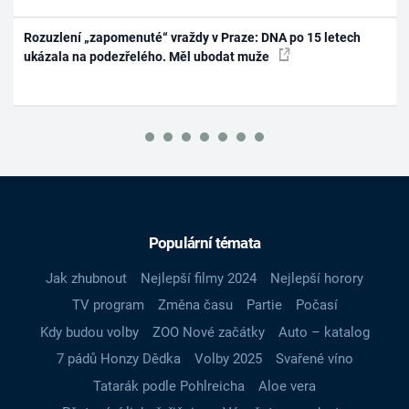
Rozuzlení „zapomenuté“ vraždy v Praze: DNA po 15 letech
ukázala na podezřelého. Měl ubodat muže
Populární témata
Jak zhubnout
Nejlepší filmy 2024
Nejlepší horory
TV program
Změna času
Partie
Počasí
Kdy budou volby
ZOO Nové začátky
Auto – katalog
7 pádů Honzy Dědka
Volby 2025
Svařené víno
Tatarák podle Pohlreicha
Aloe vera