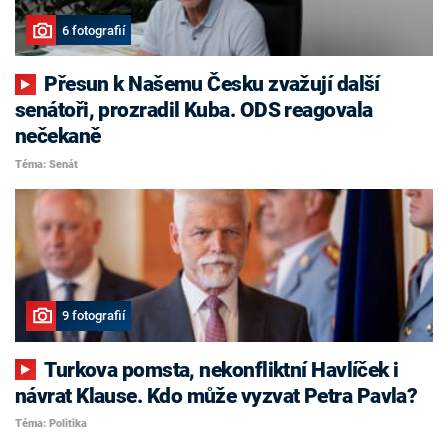
6 fotografií
Přesun k Našemu Česku zvažují další
senátoři, prozradil Kuba. ODS reagovala
nečekaně
Téma: Senát
9 fotografií
Turkova pomsta, nekonfliktní Havlíček i
návrat Klause. Kdo může vyzvat Petra Pavla?
Téma: Politika