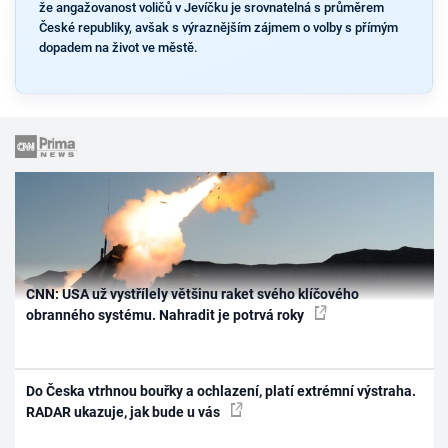
že angažovanost voličů v Jevíčku je srovnatelná s průměrem
České republiky, avšak s výraznějším zájmem o volby s přímým
dopadem na život ve městě.
CNN: USA už vystřílely většinu raket svého klíčového
obranného systému. Nahradit je potrvá roky
Do Česka vtrhnou bouřky a ochlazení, platí extrémní výstraha.
RADAR ukazuje, jak bude u vás