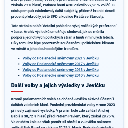
získala 29 % hlasů, zatímco hnutí ANO oslovilo 27,26 % voličů. S
odstupem pak následovaly další subjekty, přičemž hranici deseti
procent překročily ještě SPD a koalice Pirátů se Starosty.
Tato stránka nabízí detailní pohled na vývoj voličských preferencí
v čase. Archiv výsledků umožňuje sledovat, jak se měnila
podpora jednotlivých politických stran a hnutí v minulých letech.
Díky tomu lze lépe porozumět současnému politickému klimatu
ve městě a jeho dlouhodobějším trendům.
Volby do Poslanecké sněmovny 2021 v Jevíčku
Volby do Poslanecké sněmovny 2017 v Jevíčku
Volby do Poslanecké sněmovny 2013 v Jevíčku
Volby do Poslanecké sněmovny 2010 v Jevíčku
Další volby a jejich výsledky v Jevíčku
Kromě parlamentních voleb se občané Jevíčka aktivně účastní i
dalších volebních klání. Poslední prezidentské volby v roce 2023
přinesly zajímavé výsledky. V prvním kole zde zvítězil Andrej
Babiš s 38,72 % hlasů před Petrem Pavlem, který získal 28,75 %.
Ve druhém kole se však poměr sil obrátil a v Jevíčku nakonec
zvítězil Petr Pavel se ziskem 52,76 % hlasů. Podrobné výsledky