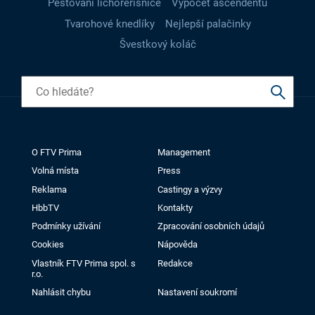
Pěstování lichořeřišnice
Výpočet ascendentu
Tvarohové knedlíky
Nejlepší palačinky
Švestkový koláč
O FTV Prima
Management
Volná místa
Press
Reklama
Castingy a výzvy
HbbTV
Kontakty
Podmínky užívání
Zpracování osobních údajů
Cookies
Nápověda
Vlastník FTV Prima spol. s
Redakce
r.o.
Nahlásit chybu
Nastavení soukromí