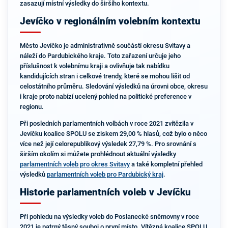
zasazují místní výsledky do širšího kontextu.
Jevíčko v regionálním volebním kontextu
Město Jevíčko je administrativně součástí okresu Svitavy a
náleží do Pardubického kraje. Toto zařazení určuje jeho
příslušnost k volebnímu kraji a ovlivňuje tak nabídku
kandidujících stran i celkové trendy, které se mohou lišit od
celostátního průměru. Sledování výsledků na úrovni obce, okresu
i kraje proto nabízí ucelený pohled na politické preference v
regionu.
Při posledních parlamentních volbách v roce 2021 zvítězila v
Jevíčku koalice SPOLU se ziskem 29,00 % hlasů, což bylo o něco
více než její celorepublikový výsledek 27,79 %. Pro srovnání s
širším okolím si můžete prohlédnout aktuální výsledky
parlamentních voleb pro okres Svitavy
a také kompletní přehled
výsledků
parlamentních voleb pro Pardubický kraj
.
Historie parlamentních voleb v Jevíčku
Při pohledu na výsledky voleb do Poslanecké sněmovny v roce
2021 je patrný těsný souboj o první místo. Vítězná koalice SPOLU