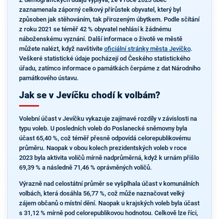
zaznamenala záporný celkový přírůstek obyvatel, který byl
způsoben jak stěhováním, tak přirozeným úbytkem. Podle sčítání
z roku 2021 se téměř 42 % obyvatel nehlásí k žádnému
náboženskému vyznání. Další informace o životě ve městě
můžete nalézt, když navštívíte
oficiální stránky města Jevíčko
.
Veškeré statistické údaje pocházejí od Českého statistického
úřadu, zatímco informace o památkách čerpáme z dat Národního
památkového ústavu.
Jak se v Jevíčku chodí k volbám?
Volební účast v Jevíčku vykazuje zajímavé rozdíly v závislosti na
typu voleb. U posledních voleb do Poslanecké sněmovny byla
účast 65,40 %, což téměř přesně odpovídá celorepublikovému
průměru. Naopak v obou kolech prezidentských voleb v roce
2023 byla aktivita voličů mírně nadprůměrná, když k urnám přišlo
69,39 % a následně 71,46 % oprávněných voličů.
Výrazně nad celostátní průměr se vyšplhala účast v komunálních
volbách, která dosáhla 56,77 %, což může naznačovat velký
zájem občanů o místní dění. Naopak u krajských voleb byla účast
s 31,12 % mírně pod celorepublikovou hodnotou. Celkově lze říci,