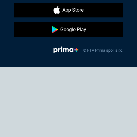
App Store
Google Play
© FTV Prima spol. s r.o.