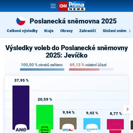
Poslanecká sněmovna 2025
Celkové výsledky
Kraje
Okresy
Zahraničí
Složení sněmovn
Výsledky voleb do Poslanecké sněmovny
2025: Jevíčko
100,00
%
69,13
%
okrsků sečteno
volební účast
37,95 %
20,59 %
9,94 %
9,42 %
8,77 %