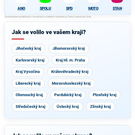
SPOLU
SPD
MOTO
STAN
ANO
Jak se volilo ve vašem kraji?
Jihočeský kraj
Jihomoravský kraj
Karlovarský kraj
Kraj Hl. m. Praha
Kraj Vysočina
Královéhradecký kraj
Liberecký kraj
Moravskoslezský kraj
Olomoucký kraj
Pardubický kraj
Plzeňský kraj
Středočeský kraj
Ústecký kraj
Zlínský kraj