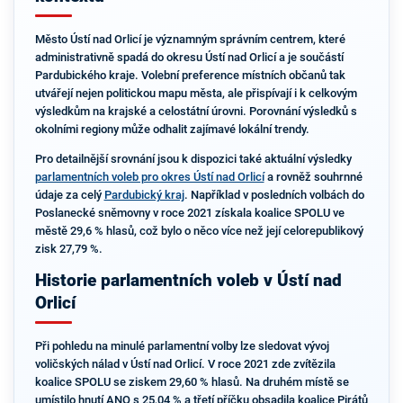
Město Ústí nad Orlicí je významným správním centrem, které
administrativně spadá do okresu Ústí nad Orlicí a je součástí
Pardubického kraje. Volební preference místních občanů tak
utvářejí nejen politickou mapu města, ale přispívají i k celkovým
výsledkům na krajské a celostátní úrovni. Porovnání výsledků s
okolními regiony může odhalit zajímavé lokální trendy.
Pro detailnější srovnání jsou k dispozici také aktuální výsledky
parlamentních voleb pro okres Ústí nad Orlicí
a rovněž souhrnné
údaje za celý
Pardubický kraj
. Například v posledních volbách do
Poslanecké sněmovny v roce 2021 získala koalice SPOLU ve
městě 29,6 % hlasů, což bylo o něco více než její celorepublikový
zisk 27,79 %.
Historie parlamentních voleb v Ústí nad
Orlicí
Při pohledu na minulé parlamentní volby lze sledovat vývoj
voličských nálad v Ústí nad Orlicí. V roce 2021 zde zvítězila
koalice SPOLU se ziskem 29,60 % hlasů. Na druhém místě se
umístilo hnutí ANO s 25,04 % a třetí příčku obsadila koalice Pirátů