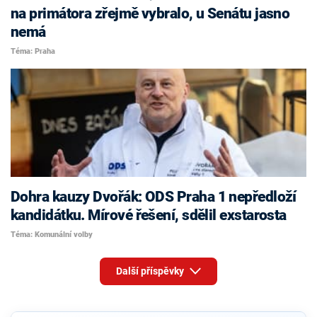
na primátora zřejmě vybralo, u Senátu jasno
nemá
Téma: Praha
Dohra kauzy Dvořák: ODS Praha 1 nepředloží
kandidátku. Mírové řešení, sdělil exstarosta
Téma: Komunální volby
Další příspěvky