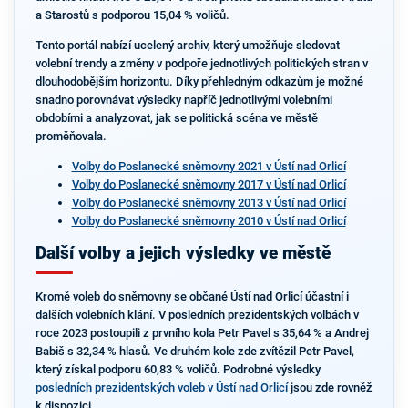
a Starostů s podporou 15,04 % voličů.
Tento portál nabízí ucelený archiv, který umožňuje sledovat
volební trendy a změny v podpoře jednotlivých politických stran v
dlouhodobějším horizontu. Díky přehledným odkazům je možné
snadno porovnávat výsledky napříč jednotlivými volebními
obdobími a analyzovat, jak se politická scéna ve městě
proměňovala.
Volby do Poslanecké sněmovny 2021 v Ústí nad Orlicí
Volby do Poslanecké sněmovny 2017 v Ústí nad Orlicí
Volby do Poslanecké sněmovny 2013 v Ústí nad Orlicí
Volby do Poslanecké sněmovny 2010 v Ústí nad Orlicí
Další volby a jejich výsledky ve městě
Kromě voleb do sněmovny se občané Ústí nad Orlicí účastní i
dalších volebních klání. V posledních prezidentských volbách v
roce 2023 postoupili z prvního kola Petr Pavel s 35,64 % a Andrej
Babiš s 32,34 % hlasů. Ve druhém kole zde zvítězil Petr Pavel,
který získal podporu 60,83 % voličů. Podrobné výsledky
posledních prezidentských voleb v Ústí nad Orlicí
jsou zde rovněž
k dispozici.