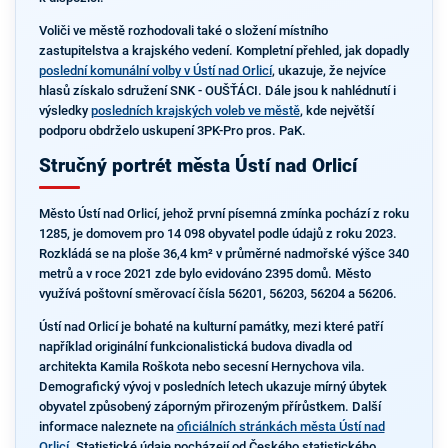
Voliči ve městě rozhodovali také o složení místního
zastupitelstva a krajského vedení. Kompletní přehled, jak dopadly
poslední komunální volby v Ústí nad Orlicí
, ukazuje, že nejvíce
hlasů získalo sdružení SNK - OUŠŤÁCI. Dále jsou k nahlédnutí i
výsledky
posledních krajských voleb ve městě
, kde největší
podporu obdrželo uskupení 3PK-Pro pros. PaK.
Stručný portrét města Ústí nad Orlicí
Město Ústí nad Orlicí, jehož první písemná zmínka pochází z roku
1285, je domovem pro 14 098 obyvatel podle údajů z roku 2023.
Rozkládá se na ploše 36,4 km² v průměrné nadmořské výšce 340
metrů a v roce 2021 zde bylo evidováno 2395 domů. Město
využívá poštovní směrovací čísla 56201, 56203, 56204 a 56206.
Ústí nad Orlicí je bohaté na kulturní památky, mezi které patří
například originální funkcionalistická budova divadla od
architekta Kamila Roškota nebo secesní Hernychova vila.
Demografický vývoj v posledních letech ukazuje mírný úbytek
obyvatel způsobený záporným přirozeným přírůstkem. Další
informace naleznete na
oficiálních stránkách města Ústí nad
Orlicí
. Statistické údaje pocházejí od Českého statistického