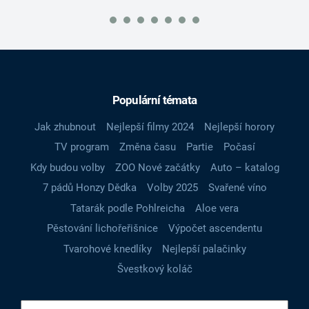
Populární témata
Jak zhubnout
Nejlepší filmy 2024
Nejlepší horory
TV program
Změna času
Partie
Počasí
Kdy budou volby
ZOO Nové začátky
Auto – katalog
7 pádů Honzy Dědka
Volby 2025
Svařené víno
Tatarák podle Pohlreicha
Aloe vera
Pěstování lichořeřišnice
Výpočet ascendentu
Tvarohové knedlíky
Nejlepší palačinky
Švestkový koláč