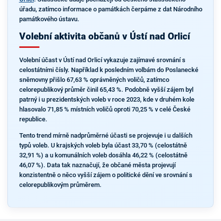
úřadu, zatímco informace o památkách čerpáme z dat Národního
památkového ústavu.
Volební aktivita občanů v Ústí nad Orlicí
Volební účast v Ústí nad Orlicí vykazuje zajímavé srovnání s
celostátními čísly. Například k posledním volbám do Poslanecké
sněmovny přišlo 67,63 % oprávněných voličů, zatímco
celorepublikový průměr činil 65,43 %. Podobně vyšší zájem byl
patrný i u prezidentských voleb v roce 2023, kde v druhém kole
hlasovalo 71,85 % místních voličů oproti 70,25 % v celé České
republice.
Tento trend mírně nadprůměrné účasti se projevuje i u dalších
typů voleb. U krajských voleb byla účast 33,70 % (celostátně
32,91 %) a u komunálních voleb dosáhla 46,22 % (celostátně
46,07 %). Data tak naznačují, že občané města projevují
konzistentně o něco vyšší zájem o politické dění ve srovnání s
celorepublikovým průměrem.