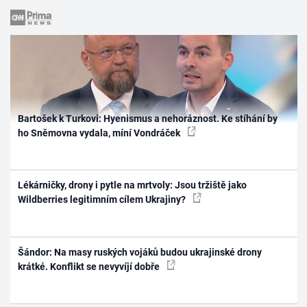
Bartošek k Turkovi: Hyenismus a nehoráznost. Ke stíhání by
ho Sněmovna vydala, míní Vondráček
Lékárničky, drony i pytle na mrtvoly: Jsou tržiště jako
Wildberries legitimním cílem Ukrajiny?
Šándor: Na masy ruských vojáků budou ukrajinské drony
krátké. Konflikt se nevyvíjí dobře