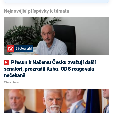
Nejnovější příspěvky k tématu
6 fotografií
Přesun k Našemu Česku zvažují další
senátoři, prozradil Kuba. ODS reagovala
nečekaně
Téma: Senát