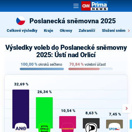
Poslanecká sněmovna 2025
Celkové výsledky
Kraje
Okresy
Zahraničí
Složení sněmovn
Výsledky voleb do Poslanecké sněmovny
2025: Ústí nad Orlicí
100,00
%
70,84
%
okrsků sečteno
volební účast
32,69 %
26,34 %
10,54 %
8,63 %
7,45 %