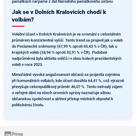
památkách čerpáme z dat Národního památkového ústavu.
Jak se v Dolních Kralovicích chodí k
volbám?
Volební účast v Dolních Kralovicích je ve srovnání s celostátním
průměrem konzistentně vyšší. Tento trend se projevil jak u voleb
do Poslanecké sněmovny (67,99 % oproti 65,43 % v ČR), tak u
krajských voleb (34,94 % oproti 32,91 % v ČR). Podobně
nadprůměrná byla aktivita voličů i v obou kolech prezidentských
voleb v roce 2023.
Mimořádně vysoká angažovanost občanů se projevila zejména
při komunálních volbách, kde účast dosáhla 64,41 %, což výrazně
převyšuje celorepublikový průměr 46,07 %. Tento setrvalý zájem
o veřejné dění na všech úrovních správy naznačuje silnou
občanskou společnost a aktivní přístup místních obyvatel k
politickému životu.