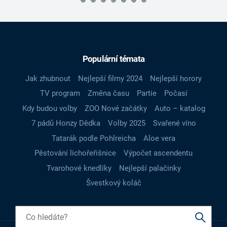
Populární témata
Jak zhubnout
Nejlepší filmy 2024
Nejlepší horory
TV program
Změna času
Partie
Počasí
Kdy budou volby
ZOO Nové začátky
Auto – katalog
7 pádů Honzy Dědka
Volby 2025
Svařené víno
Tatarák podle Pohlreicha
Aloe vera
Pěstování lichořeřišnice
Výpočet ascendentu
Tvarohové knedlíky
Nejlepší palačinky
Švestkový koláč