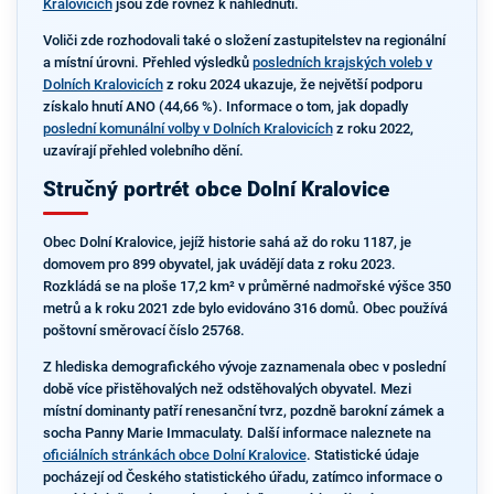
Kralovicích
jsou zde rovněž k nahlédnutí.
Voliči zde rozhodovali také o složení zastupitelstev na regionální
a místní úrovni. Přehled výsledků
posledních krajských voleb v
Dolních Kralovicích
z roku 2024 ukazuje, že největší podporu
získalo hnutí ANO (44,66 %). Informace o tom, jak dopadly
poslední komunální volby v Dolních Kralovicích
z roku 2022,
uzavírají přehled volebního dění.
Stručný portrét obce Dolní Kralovice
Obec Dolní Kralovice, jejíž historie sahá až do roku 1187, je
domovem pro 899 obyvatel, jak uvádějí data z roku 2023.
Rozkládá se na ploše 17,2 km² v průměrné nadmořské výšce 350
metrů a k roku 2021 zde bylo evidováno 316 domů. Obec používá
poštovní směrovací číslo 25768.
Z hlediska demografického vývoje zaznamenala obec v poslední
době více přistěhovalých než odstěhovalých obyvatel. Mezi
místní dominanty patří renesanční tvrz, pozdně barokní zámek a
socha Panny Marie Immaculaty. Další informace naleznete na
oficiálních stránkách obce Dolní Kralovice
. Statistické údaje
pocházejí od Českého statistického úřadu, zatímco informace o