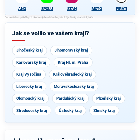
ANO
SPOLU
STAN
MOTO
PIRÁTI
Jak se volilo ve vašem kraji?
Jihočeský kraj
Jihomoravský kraj
Karlovarský kraj
Kraj Hl. m. Praha
Kraj Vysočina
Královéhradecký kraj
Liberecký kraj
Moravskoslezský kraj
Olomoucký kraj
Pardubický kraj
Plzeňský kraj
Středočeský kraj
Ústecký kraj
Zlínský kraj