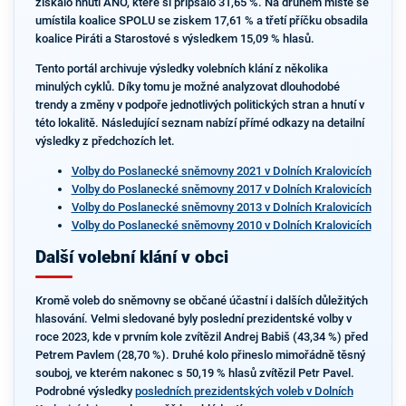
získalo hnutí ANO, které si připsalo 31,65 %. Na druhém místě se
umístila koalice SPOLU se ziskem 17,61 % a třetí příčku obsadila
koalice Piráti a Starostové s výsledkem 15,09 % hlasů.
Tento portál archivuje výsledky volebních klání z několika
minulých cyklů. Díky tomu je možné analyzovat dlouhodobé
trendy a změny v podpoře jednotlivých politických stran a hnutí v
této lokalitě. Následující seznam nabízí přímé odkazy na detailní
výsledky z předchozích let.
Volby do Poslanecké sněmovny 2021 v Dolních Kralovicích
Volby do Poslanecké sněmovny 2017 v Dolních Kralovicích
Volby do Poslanecké sněmovny 2013 v Dolních Kralovicích
Volby do Poslanecké sněmovny 2010 v Dolních Kralovicích
Další volební klání v obci
Kromě voleb do sněmovny se občané účastní i dalších důležitých
hlasování. Velmi sledované byly poslední prezidentské volby v
roce 2023, kde v prvním kole zvítězil Andrej Babiš (43,34 %) před
Petrem Pavlem (28,70 %). Druhé kolo přineslo mimořádně těsný
souboj, ve kterém nakonec s 50,19 % hlasů zvítězil Petr Pavel.
Podrobné výsledky
posledních prezidentských voleb v Dolních