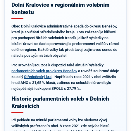
Dolní Kralovice v regionálním volebním
kontextu
Obec Dolní Kralovice administrativně spadá do okresu Benešov,
který je součástí Středočeského kraje. Toto zařazení je klíčové
pro pochopení širších volebních trendů, jelikož výsledky na
lokální úrovni se často porovnávají s preferencemi voličů v rámci
celého regionu. Každé volby tak představují zajímavou sondu do
nálad a postojů místních obyvatel.
Pro srovnání jsou zde k dispozici také aktuální výsledky
parlamentních voleb pro okres Benešov
a rovněž souhrnné údaje
za celý
Středočeský kraj
. Například v roce 2021 v obci zvítězilo
hnutí ANO s 31,65 % hlasů, zatímco na celostátní úrovni bylo
nejúspěšnější uskupení SPOLU s 27,79 %.
Historie parlamentních voleb v Dolních
Kralovicích
Při pohledu na minulé parlamentní volby lze sledovat vývoj
voličských preferencí v obci. V roce 2021 zde nejvíce hlasů