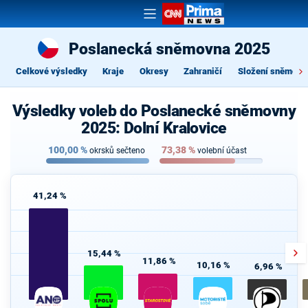
Poslanecká sněmovna 2025
Celkové výsledky
Kraje
Okresy
Zahraničí
Složení sněmovn
Výsledky voleb do Poslanecké sněmovny
2025: Dolní Kralovice
100,00
%
73,38
%
okrsků sečteno
volební účast
41,24 %
15,44 %
11,86 %
10,16 %
6,96 %