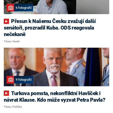
6 fotografií
Přesun k Našemu Česku zvažují další
senátoři, prozradil Kuba. ODS reagovala
nečekaně
Téma: Senát
9 fotografií
Turkova pomsta, nekonfliktní Havlíček i
návrat Klause. Kdo může vyzvat Petra Pavla?
Téma: Politika