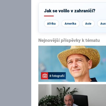
Jak se volilo v zahraničí?
Afrika
Amerika
Asie
Aust
Nejnovější příspěvky k tématu
8 fotografií