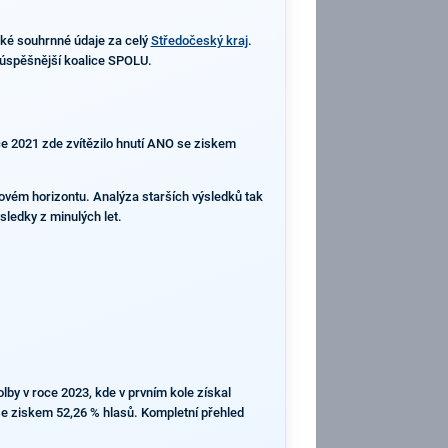
ké souhrnné údaje za celý
Středočeský kraj
.
ejúspěšnější koalice SPOLU.
ce 2021 zde zvítězilo hnutí ANO se ziskem
asovém horizontu. Analýza starších výsledků tak
sledky z minulých let.
by v roce 2023, kde v prvním kole získal
 se ziskem 52,26 % hlasů. Kompletní přehled