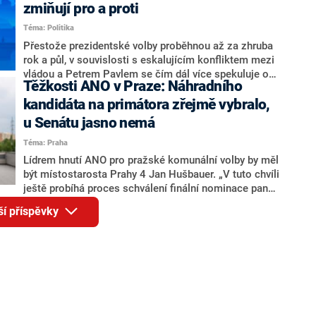
ohledně politického výkonu svého nástupce Jeronýma
zmiňují pro a proti
Tejce (za ANO) či vládní zmocněnkyně pro lidská
Téma: Politika
práva Taťány Malé (ANO). Označením „svoloč“ na
adresu vlády prý byla ještě hodná. Decroix se také
Přestože prezidentské volby proběhnou až za zhruba
vrátila k volební porážce koalice Spolu či promluvila o
rok a půl, v souvislosti s eskalujícím konfliktem mezi
hnutí Naše Česko Martina Kuby.
vládou a Petrem Pavlem se čím dál více spekuluje o
Těžkosti ANO v Praze: Náhradního
tom, koho by do bitvy o Hrad mohla vyslat současná
koalice. Někteří političtí komentátoři znovu vytahují
kandidáta na primátora zřejmě vybralo,
jméno premiéra Andreje Babiše (ANO). Jak moc je
u Senátu jasno nemá
pravděpodobné, že se v prezidentských volbách 2028
Téma: Praha
bude znovu opakovat souboj z roku 2023?
Lídrem hnutí ANO pro pražské komunální volby by měl
být místostarosta Prahy 4 Jan Hušbauer. „V tuto chvíli
ještě probíhá proces schválení finální nominace pana
Jana Hušbauera Výborem hnutí ANO,“ uvedl pro
ší příspěvky
redakci místopředseda pražského ANO Martin
Benkovič. O Hušbauerovi se spekulovalo jako o
náhradníkovi v čele pražské kandidátky poté, co
rezignoval po sérii nejasností v majetkových
přiznáních a pořizování bytů Ondřej Prokop. Zároveň
ale stále není jasné, kdo bude za ANO kandidovat ve
dvou ze tří pražských obvodů do horní komory
parlamentu. ANO má v Praze dlouhodobě horší