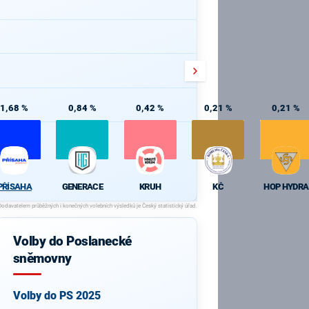
1,68 %
0,84 %
0,42 %
0,21 %
0,21 %
PŘÍSAHA
GENERACE
KRUH
KČ
HOP HYDRA
Volby do Poslanecké
sněmovny
Volby do PS 2025