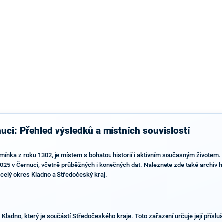
výsledky než ve zbytku republiky.
uci: Přehled výsledků a místních souvislostí
ínka z roku 1302, je místem s bohatou historií i aktivním současným životem. 
25 v Černuci, včetně průběžných i konečných dat. Naleznete zde také archiv h
 celý okres Kladno a Středočeský kraj.
ladno, který je součástí Středočeského kraje. Toto zařazení určuje její příslu