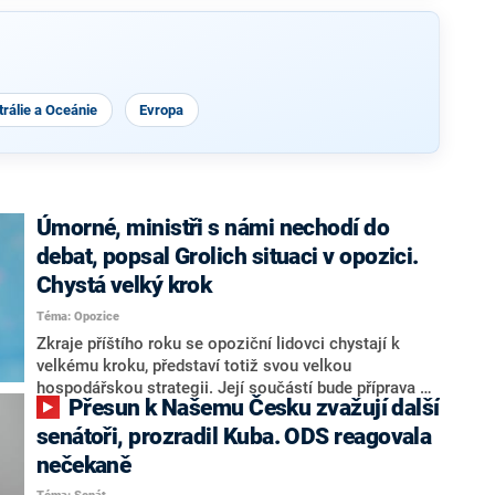
rálie a Oceánie
Evropa
Úmorné, ministři s námi nechodí do
debat, popsal Grolich situaci v opozici.
Chystá velký krok
Téma: Opozice
Zkraje příštího roku se opoziční lidovci chystají k
velkému kroku, představí totiž svou velkou
hospodářskou strategii. Její součástí bude příprava na
Přesun k Našemu Česku zvažují další
stárnutí populace, řekl ve středu na setkání s novináři
nový předseda lidovců Jan Grolich. Ten zároveň v
senátoři, prozradil Kuba. ODS reagovala
senátních volbách kandiduje ve Vyškově. Popsal i
nečekaně
aktivitu opozice, o níž vládní strany nebo političtí