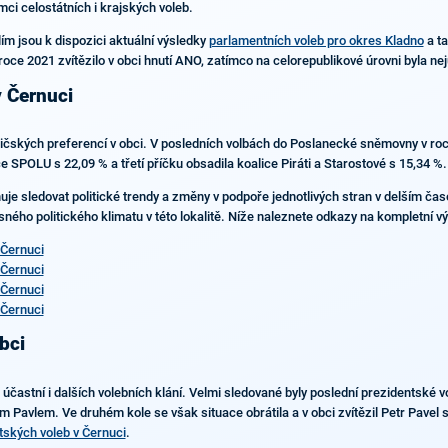
ci celostátních i krajských voleb.
ím jsou k dispozici aktuální výsledky
parlamentních voleb pro okres Kladno
a ta
oce 2021 zvítězilo v obci hnutí ANO, zatímco na celorepublikové úrovni byla n
v Černuci
oličských preferencí v obci. V posledních volbách do Poslanecké sněmovny v ro
e SPOLU s 22,09 % a třetí příčku obsadila koalice Piráti a Starostové s 15,34 %.
žňuje sledovat politické trendy a změny v podpoře jednotlivých stran v delším č
ého politického klimatu v této lokalitě. Níže naleznete odkazy na kompletní vý
 Černuci
 Černuci
 Černuci
 Černuci
bci
stní i dalších volebních klání. Velmi sledované byly poslední prezidentské vol
m Pavlem. Ve druhém kole se však situace obrátila a v obci zvítězil Petr Pavel
tských voleb v Černuci
.