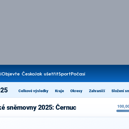
í
Objevte Česko
Jak ušetřit
Sport
Počasí
025
Celkové výsledky
Kraje
Okresy
Zahraničí
Složení s
cké sněmovny 2025: Černuc
100,0