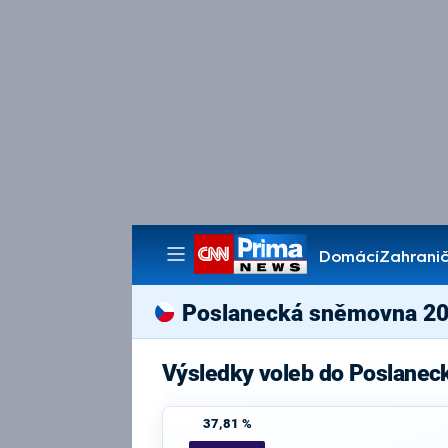
Domácí
Zahranič
Pořady
Poslanecká sněmovna 2
Výsledky voleb do Poslane
37,81 %