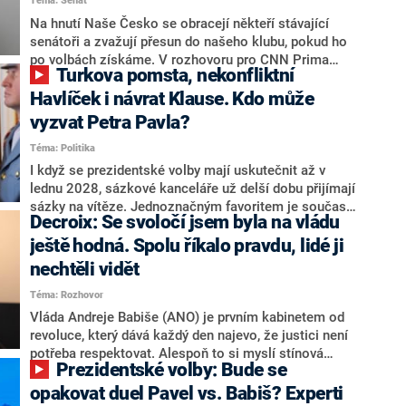
Téma: Senát
komentátoři mluví jako o slabé a v defenzivě. „Je to
úmorná práce upozorňovat na chyby vlády. Ministři s
Na hnutí Naše Česko se obracejí někteří stávající
námi navíc nechodí do debat. Chceme ale ukazovat
senátoři a zvažují přesun do našeho klubu, pokud ho
svoje témata,“ odpověděl Grolich na dotaz CNN Prima
po volbách získáme. V rozhovoru pro CNN Prima
Turkova pomsta, nekonfliktní
NEWS.
NEWS to řekl zakladatel hnutí a jihočeský hejtman
Martin Kuba. Konkrétní nebyl, ale získat by takto mohl
Havlíček i návrat Klause. Kdo může
například senátora Zdeňka Hrabu, který je dnes
vyzvat Petra Pavla?
součástí klubu ODS a TOP 09. Hraba to na dotaz
Téma: Politika
redakce nevyloučil. Předseda klubu senátorů ODS
Zdeněk Nytra redakci řekl, že počítá s odchodem
I když se prezidentské volby mají uskutečnit až v
některých senátorů z klubu a že Naše Česko není
lednu 2028, sázkové kanceláře už delší dobu přijímají
nepřítel, ale soupeř.
sázky na vítěze. Jednoznačným favoritem je současná
Decroix: Se svoločí jsem byla na vládu
hlava státu Petr Pavel. Daleko za ním pak bookmakeři
zmiňují dva výrazné politiky ANO, tedy premiéra
ještě hodná. Spolu říkalo pravdu, lidé ji
Andreje Babiše a ministra průmyslu Karla Havlíčka.
nechtěli vidět
Oblíbeným tipem samotných sázkařů je poslanec za
Téma: Rozhovor
Motoristy Filip Turek. Politolog Jan Kubáček nicméně
o případné kandidatuře kohokoliv ze zmíněné trojice
Vláda Andreje Babiše (ANO) je prvním kabinetem od
značně pochybuje. Podle něj současná koalice dosud
revoluce, který dává každý den najevo, že justici není
nemá osobu, která by Pavlovi mohla konkurovat.
potřeba respektovat. Alespoň to si myslí stínová
Prezidentské volby: Bude se
ministryně spravedlnosti ODS Eva Decroix. V
rozhovoru pro CNN Prima NEWS si nebrala servítky
opakovat duel Pavel vs. Babiš? Experti