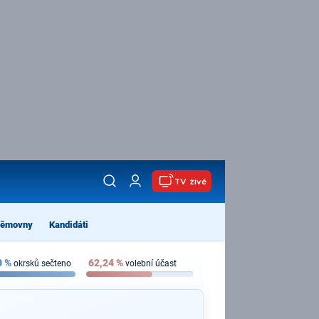
TV živě
němovny
Kandidáti
0
%
62,24
%
okrsků sečteno
volební účast