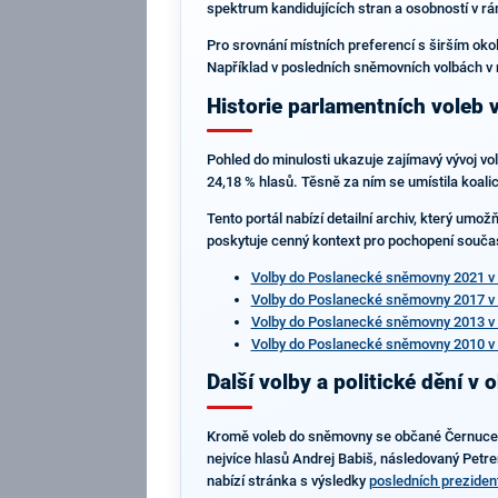
spektrum kandidujících stran a osobností v rám
Pro srovnání místních preferencí s širším okol
Například v posledních sněmovních volbách v r
Historie parlamentních voleb 
Pohled do minulosti ukazuje zajímavý vývoj v
24,18 % hlasů. Těsně za ním se umístila koalic
Tento portál nabízí detailní archiv, který umo
poskytuje cenný kontext pro pochopení současn
Volby do Poslanecké sněmovny 2021 v
Volby do Poslanecké sněmovny 2017 v
Volby do Poslanecké sněmovny 2013 v
Volby do Poslanecké sněmovny 2010 v
Další volby a politické dění v o
Kromě voleb do sněmovny se občané Černuce úča
nejvíce hlasů Andrej Babiš, následovaný Petre
nabízí stránka s výsledky
posledních preziden