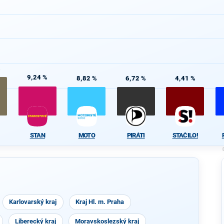
%
9,24 %
8,82 %
6,72 %
4,41 %
STAN
MOTO
PIRÁTI
STAČILO!
Karlovarský kraj
Kraj Hl. m. Praha
Liberecký kraj
Moravskoslezský kraj