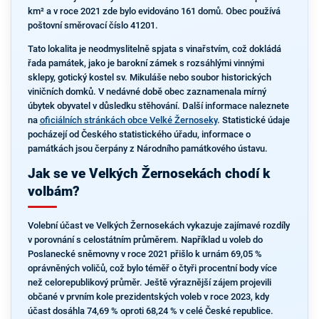
km² a v roce 2021 zde bylo evidováno 161 domů. Obec používá
poštovní směrovací číslo 41201.
Tato lokalita je neodmyslitelně spjata s vinařstvím, což dokládá
řada památek, jako je barokní zámek s rozsáhlými vinnými
sklepy, gotický kostel sv. Mikuláše nebo soubor historických
viničních domků. V nedávné době obec zaznamenala mírný
úbytek obyvatel v důsledku stěhování. Další informace naleznete
na
oficiálních stránkách obce Velké Žernoseky
. Statistické údaje
pocházejí od Českého statistického úřadu, informace o
památkách jsou čerpány z Národního památkového ústavu.
Jak se ve Velkých Žernosekách chodí k
volbám?
Volební účast ve Velkých Žernosekách vykazuje zajímavé rozdíly
v porovnání s celostátním průměrem. Například u voleb do
Poslanecké sněmovny v roce 2021 přišlo k urnám 69,05 %
oprávněných voličů, což bylo téměř o čtyři procentní body více
než celorepublikový průměr. Ještě výraznější zájem projevili
občané v prvním kole prezidentských voleb v roce 2023, kdy
účast dosáhla 74,69 % oproti 68,24 % v celé České republice.