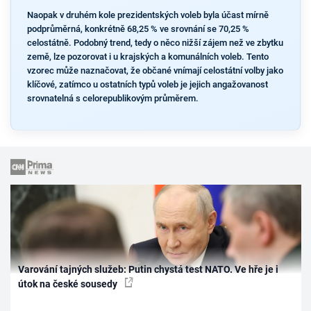
Naopak v druhém kole prezidentských voleb byla účast mírně
podprůměrná, konkrétně 68,25 % ve srovnání se 70,25 %
celostátně. Podobný trend, tedy o něco nižší zájem než ve zbytku
země, lze pozorovat i u krajských a komunálních voleb. Tento
vzorec může naznačovat, že občané vnímají celostátní volby jako
klíčové, zatímco u ostatních typů voleb je jejich angažovanost
srovnatelná s celorepublikovým průměrem.
Varování tajných služeb: Putin chystá test NATO. Ve hře je i
útok na české sousedy