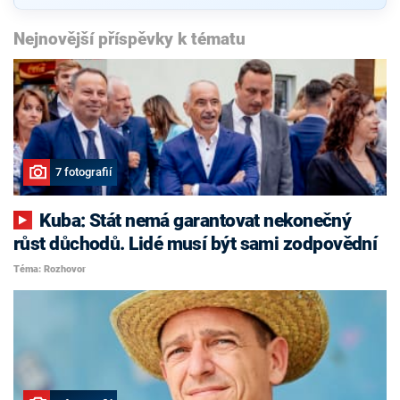
Nejnovější příspěvky k tématu
7 fotografií
Kuba: Stát nemá garantovat nekonečný
růst důchodů. Lidé musí být sami zodpovědní
Téma: Rozhovor