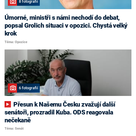
8 fotografií
Úmorné, ministři s námi nechodí do debat,
popsal Grolich situaci v opozici. Chystá velký
krok
Téma: Opozice
6 fotografií
Přesun k Našemu Česku zvažují další
senátoři, prozradil Kuba. ODS reagovala
nečekaně
Téma: Senát