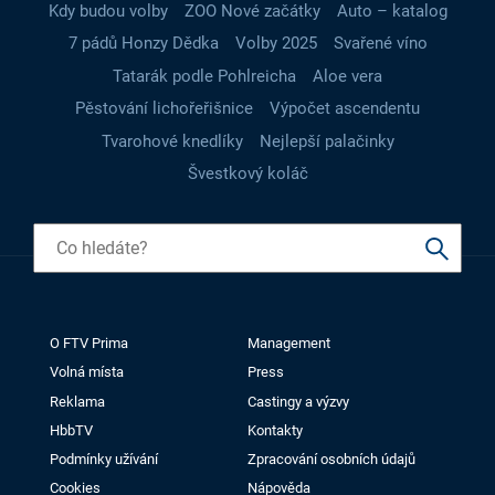
Kdy budou volby
ZOO Nové začátky
Auto – katalog
7 pádů Honzy Dědka
Volby 2025
Svařené víno
Tatarák podle Pohlreicha
Aloe vera
Pěstování lichořeřišnice
Výpočet ascendentu
Tvarohové knedlíky
Nejlepší palačinky
Švestkový koláč
O FTV Prima
Management
Volná místa
Press
Reklama
Castingy a výzvy
HbbTV
Kontakty
Podmínky užívání
Zpracování osobních údajů
Cookies
Nápověda