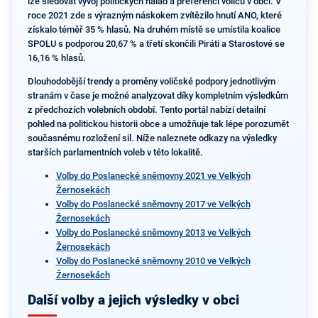
lze sledovat vývoj politických nálad a preferencí voličů v obci. V
roce 2021 zde s výrazným náskokem zvítězilo hnutí ANO, které
získalo téměř 35 % hlasů. Na druhém místě se umístila koalice
SPOLU s podporou 20,67 % a třetí skončili Piráti a Starostové se
16,16 % hlasů.
Dlouhodobější trendy a proměny voličské podpory jednotlivým
stranám v čase je možné analyzovat díky kompletním výsledkům
z předchozích volebních období. Tento portál nabízí detailní
pohled na politickou historii obce a umožňuje tak lépe porozumět
současnému rozložení sil. Níže naleznete odkazy na výsledky
starších parlamentních voleb v této lokalitě.
Volby do Poslanecké sněmovny 2021 ve Velkých
Žernosekách
Volby do Poslanecké sněmovny 2017 ve Velkých
Žernosekách
Volby do Poslanecké sněmovny 2013 ve Velkých
Žernosekách
Volby do Poslanecké sněmovny 2010 ve Velkých
Žernosekách
Další volby a jejich výsledky v obci