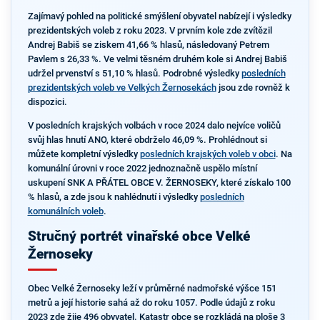
Zajímavý pohled na politické smýšlení obyvatel nabízejí i výsledky
prezidentských voleb z roku 2023. V prvním kole zde zvítězil
Andrej Babiš se ziskem 41,66 % hlasů, následovaný Petrem
Pavlem s 26,33 %. Ve velmi těsném druhém kole si Andrej Babiš
udržel prvenství s 51,10 % hlasů. Podrobné výsledky
posledních
prezidentských voleb ve Velkých Žernosekách
jsou zde rovněž k
dispozici.
V posledních krajských volbách v roce 2024 dalo nejvíce voličů
svůj hlas hnutí ANO, které obdrželo 46,09 %. Prohlédnout si
můžete kompletní výsledky
posledních krajských voleb v obci
. Na
komunální úrovni v roce 2022 jednoznačně uspělo místní
uskupení SNK A PŘÁTEL OBCE V. ŽERNOSEKY, které získalo 100
% hlasů, a zde jsou k nahlédnutí i výsledky
posledních
komunálních voleb
.
Stručný portrét vinařské obce Velké
Žernoseky
Obec Velké Žernoseky leží v průměrné nadmořské výšce 151
metrů a její historie sahá až do roku 1057. Podle údajů z roku
2023 zde žije 496 obyvatel. Katastr obce se rozkládá na ploše 3