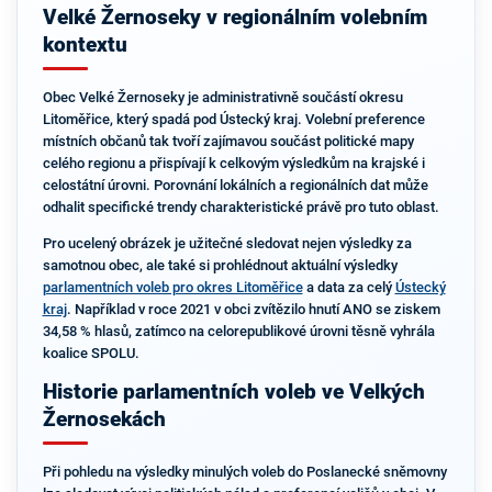
Velké Žernoseky v regionálním volebním
kontextu
Obec Velké Žernoseky je administrativně součástí okresu
Litoměřice, který spadá pod Ústecký kraj. Volební preference
místních občanů tak tvoří zajímavou součást politické mapy
celého regionu a přispívají k celkovým výsledkům na krajské i
celostátní úrovni. Porovnání lokálních a regionálních dat může
odhalit specifické trendy charakteristické právě pro tuto oblast.
Pro ucelený obrázek je užitečné sledovat nejen výsledky za
samotnou obec, ale také si prohlédnout aktuální výsledky
parlamentních voleb pro okres Litoměřice
a data za celý
Ústecký
kraj
. Například v roce 2021 v obci zvítězilo hnutí ANO se ziskem
34,58 % hlasů, zatímco na celorepublikové úrovni těsně vyhrála
koalice SPOLU.
Historie parlamentních voleb ve Velkých
Žernosekách
Při pohledu na výsledky minulých voleb do Poslanecké sněmovny