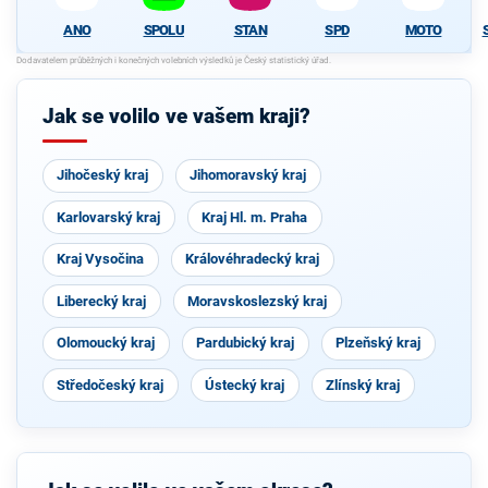
ANO
SPOLU
STAN
SPD
MOTO
Jak se volilo ve vašem kraji?
Jihočeský kraj
Jihomoravský kraj
Karlovarský kraj
Kraj Hl. m. Praha
Kraj Vysočina
Královéhradecký kraj
Liberecký kraj
Moravskoslezský kraj
Olomoucký kraj
Pardubický kraj
Plzeňský kraj
Středočeský kraj
Ústecký kraj
Zlínský kraj