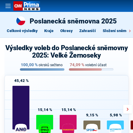
Poslanecká sněmovna 2025
Celkové výsledky
Kraje
Okresy
Zahraničí
Složení sněmovn
Výsledky voleb do Poslanecké sněmovny
2025: Velké Žernoseky
100,00
%
74,09
%
okrsků sečteno
volební účast
45,42 %
15,14 %
15,14 %
9,15 %
5,98 %