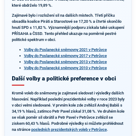
které obdrželo 19,89 %.
Zajímavé bylo i rozložení sil na dalších místech. Třetí příčku
obsadila koalice Piráti a Starostové se 17,20 % a čtvrté skončilo
hnutí SPD s 11,82 %. Významnější podporu získala také uskupení
PŘÍSAHA a ČSSD. Tento přehled ukazuje na poměrně pestré
politické spektrum v obci.
Volby do Poslanecké sněmovny 2021 v Petrůvce
Volby do Poslanecké sněmovny 2017 v Petrůvce
Volby do Poslanecké sněmovny 2013 v Petrůvce
Volby do Poslanecké sněmovny 2010 v Petrůvce
Další volby a politické preference v obci
Kromě voleb do sněmovny je zajímavé sledovat i výsledky dalších
hlasování. Například poslední prezidentské volby v roce 2023 byly
v obci velmi sledované. V prvním kole zde zvítězil Andrej Babiš s
34,19 % hlasů, zatímco Petr Pavel získal 31,08 %. Ve druhém kole
se však poměr sil obrátil a Petr Pavel v Petrůvce zvítězil se
ziskem 60,43 % hlasů. Podrobné výsledky si můžete prohlédnout
na stránce
posledních prezidentských voleb v Petrůvce
.