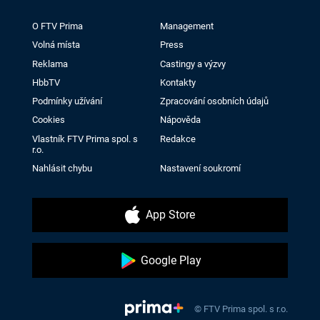
O FTV Prima
Management
Volná místa
Press
Reklama
Castingy a výzvy
HbbTV
Kontakty
Podmínky užívání
Zpracování osobních údajů
Cookies
Nápověda
Vlastník FTV Prima spol. s
Redakce
r.o.
Nahlásit chybu
Nastavení soukromí
App Store
Google Play
© FTV Prima spol. s r.o.