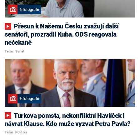
6 fotografií
Přesun k Našemu Česku zvažují další
senátoři, prozradil Kuba. ODS reagovala
nečekaně
Téma: Senát
9 fotografií
Turkova pomsta, nekonfliktní Havlíček i
návrat Klause. Kdo může vyzvat Petra Pavla?
Téma: Politika