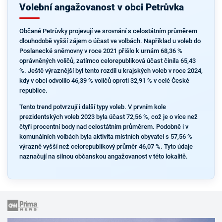
Volební angažovanost v obci Petrůvka
Občané Petrůvky projevují ve srovnání s celostátním průměrem
dlouhodobě vyšší zájem o účast ve volbách. Například u voleb do
Poslanecké sněmovny v roce 2021 přišlo k urnám 68,36 %
oprávněných voličů, zatímco celorepubliková účast činila 65,43
%. Ještě výraznější byl tento rozdíl u krajských voleb v roce 2024,
kdy v obci odvolilo 46,39 % voličů oproti 32,91 % v celé České
republice.
Tento trend potvrzují i další typy voleb. V prvním kole
prezidentských voleb 2023 byla účast 72,56 %, což je o více než
čtyři procentní body nad celostátním průměrem. Podobně i v
komunálních volbách byla aktivita místních obyvatel s 57,56 %
výrazně vyšší než celorepublikový průměr 46,07 %. Tyto údaje
naznačují na silnou občanskou angažovanost v této lokalitě.