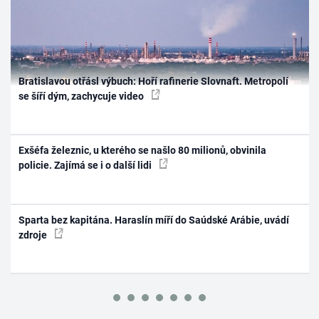
Bratislavou otřásl výbuch: Hoří rafinerie Slovnaft. Metropolí
se šíří dým, zachycuje video
Exšéfa železnic, u kterého se našlo 80 milionů, obvinila
policie. Zajímá se i o další lidi
Sparta bez kapitána. Haraslín míří do Saúdské Arábie, uvádí
zdroje