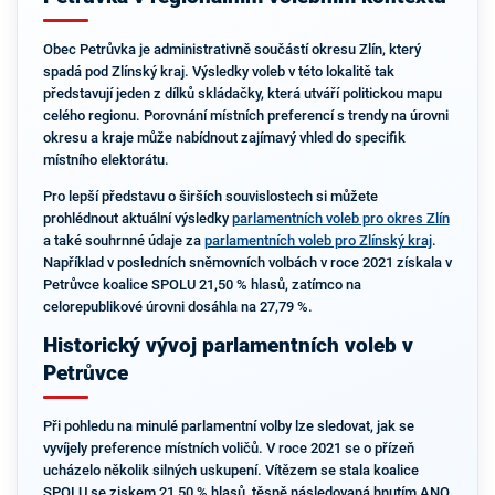
Obec Petrůvka je administrativně součástí okresu Zlín, který
spadá pod Zlínský kraj. Výsledky voleb v této lokalitě tak
představují jeden z dílků skládačky, která utváří politickou mapu
celého regionu. Porovnání místních preferencí s trendy na úrovni
okresu a kraje může nabídnout zajímavý vhled do specifik
místního elektorátu.
Pro lepší představu o širších souvislostech si můžete
prohlédnout aktuální výsledky
parlamentních voleb pro okres Zlín
a také souhrnné údaje za
parlamentních voleb pro Zlínský kraj
.
Například v posledních sněmovních volbách v roce 2021 získala v
Petrůvce koalice SPOLU 21,50 % hlasů, zatímco na
celorepublikové úrovni dosáhla na 27,79 %.
Historický vývoj parlamentních voleb v
Petrůvce
Při pohledu na minulé parlamentní volby lze sledovat, jak se
vyvíjely preference místních voličů. V roce 2021 se o přízeň
ucházelo několik silných uskupení. Vítězem se stala koalice
SPOLU se ziskem 21,50 % hlasů, těsně následovaná hnutím ANO,