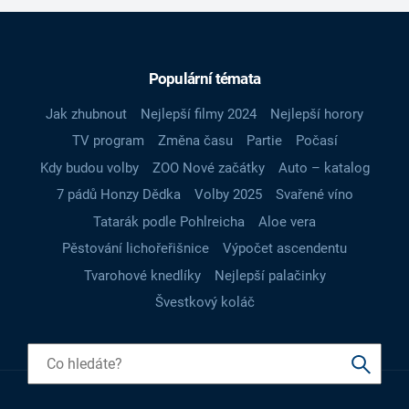
Populární témata
Jak zhubnout
Nejlepší filmy 2024
Nejlepší horory
TV program
Změna času
Partie
Počasí
Kdy budou volby
ZOO Nové začátky
Auto – katalog
7 pádů Honzy Dědka
Volby 2025
Svařené víno
Tatarák podle Pohlreicha
Aloe vera
Pěstování lichořeřišnice
Výpočet ascendentu
Tvarohové knedlíky
Nejlepší palačinky
Švestkový koláč