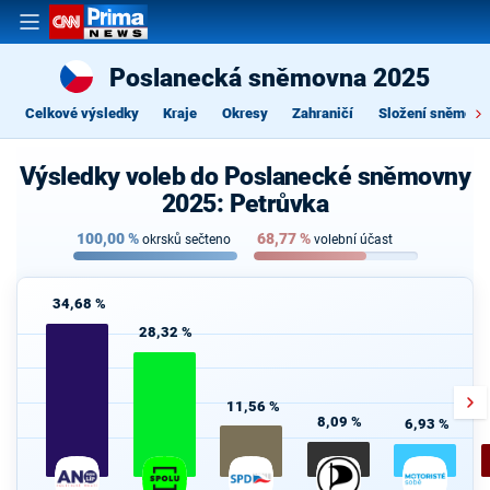
Poslanecká sněmovna 2025
Celkové výsledky
Kraje
Okresy
Zahraničí
Složení sněmovn
Výsledky voleb do Poslanecké sněmovny
2025: Petrůvka
100,00
%
68,77
%
okrsků sečteno
volební účast
34,68 %
28,32 %
11,56 %
8,09 %
6,93 %