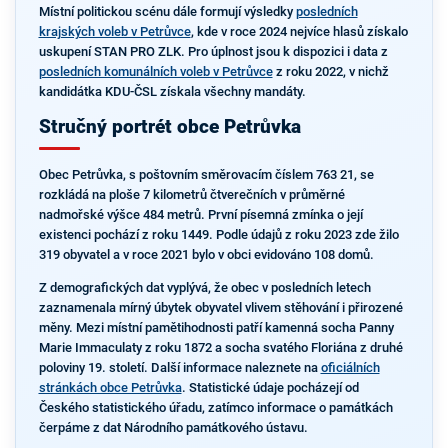
Místní politickou scénu dále formují výsledky
posledních
krajských voleb v Petrůvce
, kde v roce 2024 nejvíce hlasů získalo
uskupení STAN PRO ZLK. Pro úplnost jsou k dispozici i data z
posledních komunálních voleb v Petrůvce
z roku 2022, v nichž
kandidátka KDU-ČSL získala všechny mandáty.
Stručný portrét obce Petrůvka
Obec Petrůvka, s poštovním směrovacím číslem 763 21, se
rozkládá na ploše 7 kilometrů čtverečních v průměrné
nadmořské výšce 484 metrů. První písemná zmínka o její
existenci pochází z roku 1449. Podle údajů z roku 2023 zde žilo
319 obyvatel a v roce 2021 bylo v obci evidováno 108 domů.
Z demografických dat vyplývá, že obec v posledních letech
zaznamenala mírný úbytek obyvatel vlivem stěhování i přirozené
měny. Mezi místní pamětihodnosti patří kamenná socha Panny
Marie Immaculaty z roku 1872 a socha svatého Floriána z druhé
poloviny 19. století. Další informace naleznete na
oficiálních
stránkách obce Petrůvka
. Statistické údaje pocházejí od
Českého statistického úřadu, zatímco informace o památkách
čerpáme z dat Národního památkového ústavu.