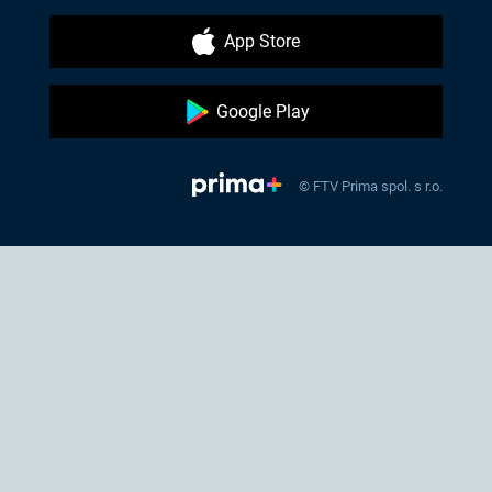
App Store
Google Play
© FTV Prima spol. s r.o.