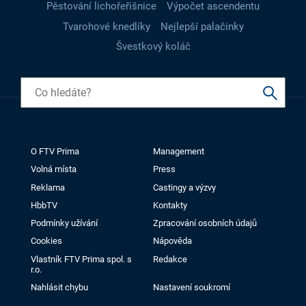
Pěstování lichořeřišnice
Výpočet ascendentu
Tvarohové knedlíky
Nejlepší palačinky
Švestkový koláč
O FTV Prima
Management
Volná místa
Press
Reklama
Castingy a výzvy
HbbTV
Kontakty
Podmínky užívání
Zpracování osobních údajů
Cookies
Nápověda
Vlastník FTV Prima spol. s
Redakce
r.o.
Nahlásit chybu
Nastavení soukromí