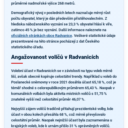
průměrné nadmořské výšce 268 metrů.
Demografický vývoj v posledních letech naznačuje mírný růst
počtu obyvatel, který je dán především přistěhovalectvím. Z
hlediska náboženského vyznání se 23,3 % obyvatel hlásí k víře,
zatímco 45 % je bez vyznání. Další informace naleznete na
oficiálních stránkách obce Radvanice
. Veškeré statistické údaje
prezentované na této stránce pocházejí z dat Českého
statistického úřadu.
Angažovanost voličů v Radvanicích
Volební účast v Radvanicích se v závislosti na typu voleb mírně
liší, avšak obecně kopíruje celostátní trendy. Například u voleb do
Poslanecké sněmovny v roce 2021 dosáhla účast 65,18 %, což je
téměř shodné s celorepublikovým průměrem 65,43 %. Naopak v
komunálních volbách byla aktivita místních voličů s 51,75 %
znatelně vyšší než celostátní průměr 46,07 %.
Nejvyšší zájem voličů tradičně přitahují prezidentské volby, kde
účast v obou kolech přesáhla 68 %, což mírně převyšovalo
celostátní průměr. Naopak nejnižší účast byla zaznamenána u
krajských voleb, kde k urnám přišlo 31 % oprávněných voličů.