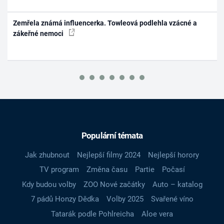
Zemřela známá influencerka. Towleová podlehla vzácné a
zákeřné nemoci
Populární témata
Jak zhubnout
Nejlepší filmy 2024
Nejlepší horory
TV program
Změna času
Partie
Počasí
Kdy budou volby
ZOO Nové začátky
Auto – katalog
7 pádů Honzy Dědka
Volby 2025
Svařené víno
Tatarák podle Pohlreicha
Aloe vera