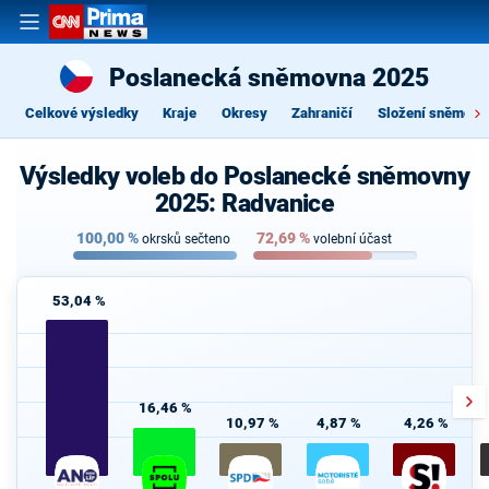
Poslanecká sněmovna 2025
Celkové výsledky
Kraje
Okresy
Zahraničí
Složení sněmovn
Výsledky voleb do Poslanecké sněmovny
2025: Radvanice
100,00
%
72,69
%
okrsků sečteno
volební účast
53,04 %
16,46 %
10,97 %
4,87 %
4,26 %