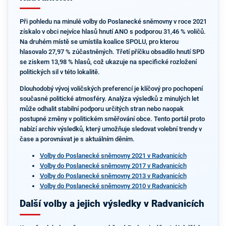
Při pohledu na minulé volby do Poslanecké sněmovny v roce 2021
získalo v obci nejvíce hlasů hnutí ANO s podporou 31,46 % voličů.
Na druhém místě se umístila koalice SPOLU, pro kterou
hlasovalo 27,97 % zúčastněných. Třetí příčku obsadilo hnutí SPD
se ziskem 13,98 % hlasů, což ukazuje na specifické rozložení
politických sil v této lokalitě.
Dlouhodobý vývoj voličských preferencí je klíčový pro pochopení
současné politické atmosféry. Analýza výsledků z minulých let
může odhalit stabilní podporu určitých stran nebo naopak
postupné změny v politickém směřování obce. Tento portál proto
nabízí archiv výsledků, který umožňuje sledovat volební trendy v
čase a porovnávat je s aktuálním děním.
Volby do Poslanecké sněmovny 2021 v Radvanicích
Volby do Poslanecké sněmovny 2017 v Radvanicích
Volby do Poslanecké sněmovny 2013 v Radvanicích
Volby do Poslanecké sněmovny 2010 v Radvanicích
Další volby a jejich výsledky v Radvanicích