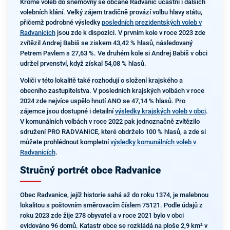
Kromě voleb do sněmovny se občané Radvanic účastní i dalších
volebních klání. Velký zájem tradičně provází volbu hlavy státu,
přičemž podrobné výsledky
posledních prezidentských voleb v
Radvanicích
jsou zde k dispozici. V prvním kole v roce 2023 zde
zvítězil Andrej Babiš se ziskem 43,42 % hlasů, následovaný
Petrem Pavlem s 27,63 %. Ve druhém kole si Andrej Babiš v obci
udržel prvenství, když získal 54,08 % hlasů.
Voliči v této lokalitě také rozhodují o složení krajského a
obecního zastupitelstva. V posledních krajských volbách v roce
2024 zde nejvíce uspělo hnutí ANO se 47,14 % hlasů. Pro
zájemce jsou dostupné i detailní
výsledky krajských voleb v obci
.
V komunálních volbách v roce 2022 pak jednoznačně zvítězilo
sdružení PRO RADVANICE, které obdrželo 100 % hlasů, a zde si
můžete prohlédnout kompletní
výsledky komunálních voleb v
Radvanicích
.
Stručný portrét obce Radvanice
Obec Radvanice, jejíž historie sahá až do roku 1374, je malebnou
lokalitou s poštovním směrovacím číslem 75121. Podle údajů z
roku 2023 zde žije 278 obyvatel a v roce 2021 bylo v obci
evidováno 96 domů. Katastr obce se rozkládá na ploše 2,9 km² v