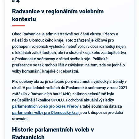
kraj.
Radvanice v regionálním volebním
kontextu
Obec Radvanice je administrativně součástí okresu Přerov a
náleží do Olomouckého kraje. Toto zařazení je klíčové pro
pochopení volebních výsledků, neboť voliči v obci rozhodují nejen
o lokálních záležitostech, ale i o složení krajského zastupitelstva
a Poslanecké sněmovny v rámci svého kraje. Politické
preference se tak mohou lišit v závislosti na tom, zda se jedná o
volby komunální, krajské či celostátní.
Pro ucelený obraz je užitečné porovnat místní výsledky s trendy v
okolí. V posledních volbách do Poslanecké sněmovny v roce 2021
zvítězilo v Radvanicích hnutí ANO, zatímco celostátně byla
nejúspěšnější koalice SPOLU. Podrobné aktuální výsledky
parlamentních voleb pro okres Přerov
a také souhrnná data za
parlamentní volby pro Olomoucký kraj
jsou k dispozici pro další
srovnání.
Historie parlamentních voleb v
Radvanicích