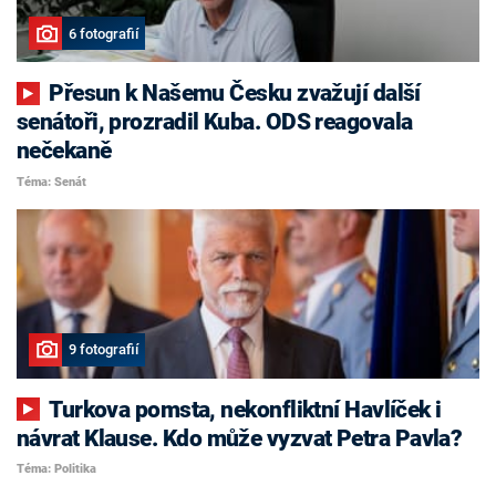
6 fotografií
Přesun k Našemu Česku zvažují další
senátoři, prozradil Kuba. ODS reagovala
nečekaně
Téma: Senát
9 fotografií
Turkova pomsta, nekonfliktní Havlíček i
návrat Klause. Kdo může vyzvat Petra Pavla?
Téma: Politika