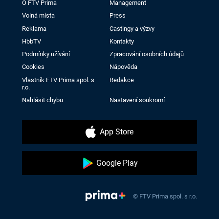
O FTV Prima
Management
Volná místa
Press
Reklama
Castingy a výzvy
HbbTV
Kontakty
Podmínky užívání
Zpracování osobních údajů
Cookies
Nápověda
Vlastník FTV Prima spol. s
Redakce
r.o.
Nahlásit chybu
Nastavení soukromí
App Store
Google Play
© FTV Prima spol. s r.o.