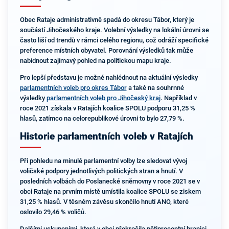
Obec Rataje administrativně spadá do okresu Tábor, který je
součástí Jihočeského kraje. Volební výsledky na lokální úrovni se
často liší od trendů v rámci celého regionu, což odráží specifické
preference místních obyvatel. Porovnání výsledků tak může
nabídnout zajímavý pohled na politickou mapu kraje.
Pro lepší představu je možné nahlédnout na aktuální výsledky
parlamentních voleb pro okres Tábor
a také na souhrnné
výsledky
parlamentních voleb pro Jihočeský kraj
. Například v
roce 2021 získala v Ratajích koalice SPOLU podporu 31,25 %
hlasů, zatímco na celorepublikové úrovni to bylo 27,79 %.
Historie parlamentních voleb v Ratajích
Při pohledu na minulé parlamentní volby lze sledovat vývoj
voličské podpory jednotlivých politických stran a hnutí. V
posledních volbách do Poslanecké sněmovny v roce 2021 se v
obci Rataje na prvním místě umístila koalice SPOLU se ziskem
31,25 % hlasů. V těsném závěsu skončilo hnutí ANO, které
oslovilo 29,46 % voličů.
Dalšími uskupeními, která v obci překročila pětiprocentní hranici,