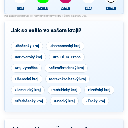
ANO
SPOLU
STAN
SPD
PIRÁTI
Jak se volilo ve vašem kraji?
Jihočeský kraj
Jihomoravský kraj
Karlovarský kraj
Kraj Hl. m. Praha
Kraj Vysočina
Královéhradecký kraj
Liberecký kraj
Moravskoslezský kraj
Olomoucký kraj
Pardubický kraj
Plzeňský kraj
Středočeský kraj
Ústecký kraj
Zlínský kraj