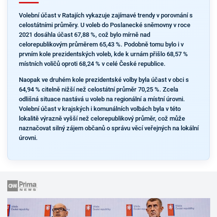
Volební účast v Ratajích vykazuje zajímavé trendy v porovnání s
celostátními průměry. U voleb do Poslanecké sněmovny v roce
2021 dosáhla účast 67,88 %, což bylo mírně nad
celorepublikovým průměrem 65,43 %. Podobně tomu bylo i v
prvním kole prezidentských voleb, kde k urnám přišlo 68,57 %
místních voličů oproti 68,24 % v celé České republice.
Naopak ve druhém kole prezidentské volby byla účast v obci s
64,94 % citelně nižší než celostátní průměr 70,25 %. Zcela
odlišná situace nastává u voleb na regionální a místní úrovni.
Volební účast v krajských i komunálních volbách byla v této
lokalitě výrazně vyšší než celorepublikový průměr, což může
naznačovat silný zájem občanů o správu věcí veřejných na lokální
úrovni.