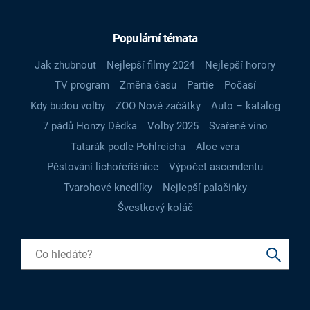
Populární témata
Jak zhubnout
Nejlepší filmy 2024
Nejlepší horory
TV program
Změna času
Partie
Počasí
Kdy budou volby
ZOO Nové začátky
Auto – katalog
7 pádů Honzy Dědka
Volby 2025
Svařené víno
Tatarák podle Pohlreicha
Aloe vera
Pěstování lichořeřišnice
Výpočet ascendentu
Tvarohové knedlíky
Nejlepší palačinky
Švestkový koláč