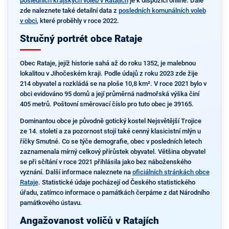
posledních krajských voleb v Ratajích
je k dispozici online. Dále
zde naleznete také detailní data z
posledních komunálních voleb
v obci
, které proběhly v roce 2022.
Stručný portrét obce Rataje
Obec Rataje, jejíž historie sahá až do roku 1352, je malebnou
lokalitou v Jihočeském kraji. Podle údajů z roku 2023 zde žije
214 obyvatel a rozkládá se na ploše 10,8 km². V roce 2021 bylo v
obci evidováno 95 domů a její průměrná nadmořská výška činí
405 metrů. Poštovní směrovací číslo pro tuto obec je 39165.
Dominantou obce je původně gotický kostel Nejsvětější Trojice
ze 14. století a za pozornost stojí také cenný klasicistní mlýn u
říčky Smutné. Co se týče demografie, obec v posledních letech
zaznamenala mírný celkový přírůstek obyvatel. Většina obyvatel
se při sčítání v roce 2021 přihlásila jako bez náboženského
vyznání. Další informace naleznete na
oficiálních stránkách obce
Rataje
. Statistické údaje pocházejí od Českého statistického
úřadu, zatímco informace o památkách čerpáme z dat Národního
památkového ústavu.
Angažovanost voličů v Ratajích