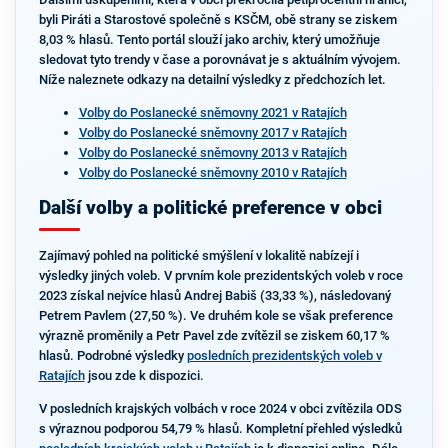
byli Piráti a Starostové společně s KSČM, obě strany se ziskem
8,03 % hlasů. Tento portál slouží jako archiv, který umožňuje
sledovat tyto trendy v čase a porovnávat je s aktuálním vývojem.
Níže naleznete odkazy na detailní výsledky z předchozích let.
Volby do Poslanecké sněmovny 2021 v Ratajích
Volby do Poslanecké sněmovny 2017 v Ratajích
Volby do Poslanecké sněmovny 2013 v Ratajích
Volby do Poslanecké sněmovny 2010 v Ratajích
Další volby a politické preference v obci
Zajímavý pohled na politické smýšlení v lokalitě nabízejí i
výsledky jiných voleb. V prvním kole prezidentských voleb v roce
2023 získal nejvíce hlasů Andrej Babiš (33,33 %), následovaný
Petrem Pavlem (27,50 %). Ve druhém kole se však preference
výrazně proměnily a Petr Pavel zde zvítězil se ziskem 60,17 %
hlasů. Podrobné výsledky
posledních prezidentských voleb v
Ratajích
jsou zde k dispozici.
V posledních krajských volbách v roce 2024 v obci zvítězila ODS
s výraznou podporou 54,79 % hlasů. Kompletní přehled výsledků