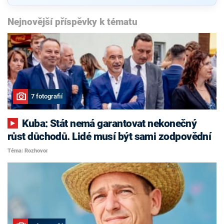
Nejnovější příspěvky k tématu
7 fotografií
Kuba: Stát nemá garantovat nekonečný
růst důchodů. Lidé musí být sami zodpovědní
Téma: Rozhovor