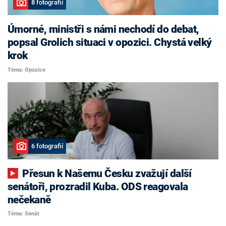
8 fotografií
Úmorné, ministři s námi nechodí do debat,
popsal Grolich situaci v opozici. Chystá velký
krok
Téma: Opozice
6 fotografií
Přesun k Našemu Česku zvažují další
senátoři, prozradil Kuba. ODS reagovala
nečekaně
Téma: Senát