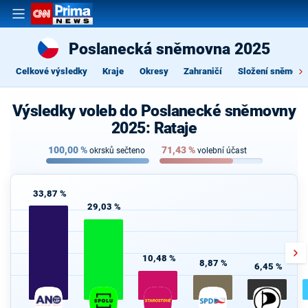
Poslanecká sněmovna 2025
Celkové výsledky
Kraje
Okresy
Zahraničí
Složení sněmovn
Výsledky voleb do Poslanecké sněmovny
2025: Rataje
100,00
%
71,43
%
okrsků sečteno
volební účast
33,87 %
29,03 %
10,48 %
8,87 %
6,45 %