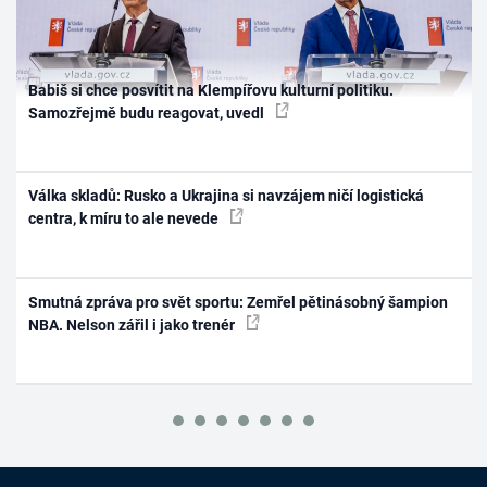
Babiš si chce posvítit na Klempířovu kulturní politiku.
Samozřejmě budu reagovat, uvedl
Válka skladů: Rusko a Ukrajina si navzájem ničí logistická
centra, k míru to ale nevede
Smutná zpráva pro svět sportu: Zemřel pětinásobný šampion
NBA. Nelson zářil i jako trenér