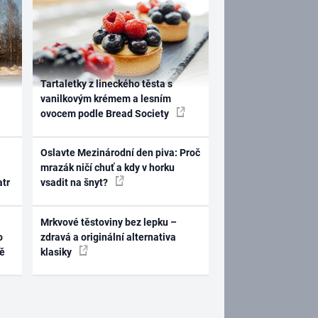
Tartaletky z lineckého těsta s
vanilkovým krémem a lesním
ovocem podle Bread Society
Oslavte Mezinárodní den piva: Proč
mrazák ničí chuť a kdy v horku
atr
vsadit na šnyt?
Mrkvové těstoviny bez lepku –
o
zdravá a originální alternativa
ně
klasiky