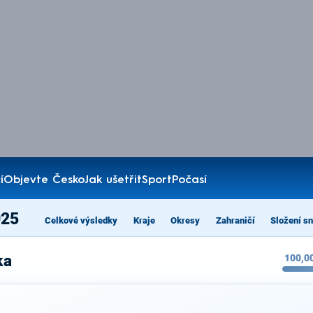
í
Objevte Česko
Jak ušetřit
Sport
Počasí
025
Celkové výsledky
Kraje
Okresy
Zahraničí
Složení s
ka
100,0