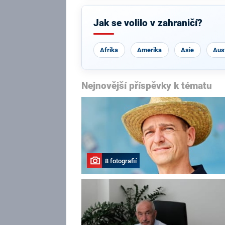
Jak se volilo v zahraničí?
Afrika
Amerika
Asie
Aust
Nejnovější příspěvky k tématu
8 fotografií