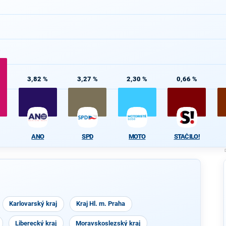
%
3,82 %
3,27 %
2,30 %
0,66 %
ANO
SPD
MOTO
STAČILO!
Karlovarský kraj
Kraj Hl. m. Praha
Liberecký kraj
Moravskoslezský kraj