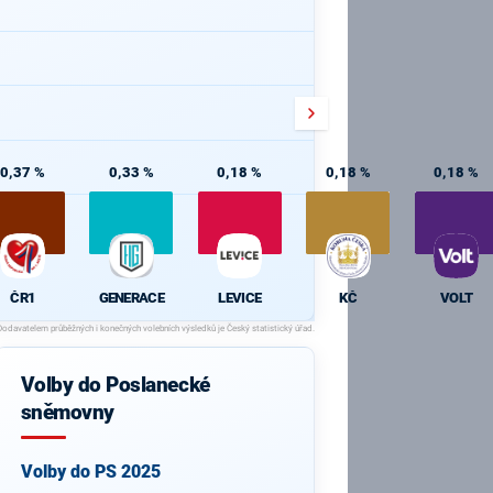
0,37 %
0,33 %
0,18 %
0,18 %
0,18 %
ČR1
GENERACE
LEVICE
KČ
VOLT
Volby do Poslanecké
sněmovny
Volby do PS 2025