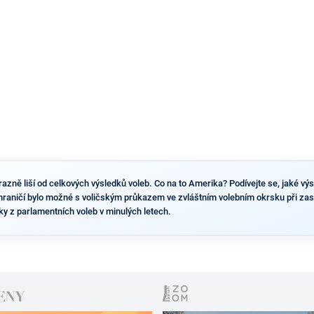
výsledky než ve zbytku republiky.
razně liší od celkových výsledků voleb. Co na to Amerika? Podívejte se, jaké vý
hraničí bylo možné s voličským průkazem ve zvláštním volebním okrsku při za
ky z parlamentních voleb v minulých letech.