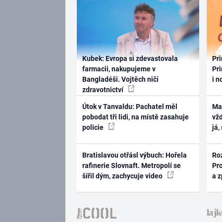
Kubek: Evropa si zdevastovala
Pri
farmacii, nakupujeme v
Pri
Bangladéši. Vojtěch ničí
i n
zdravotnictví
Útok v Tanvaldu: Pachatel měl
Ma
pobodat tři lidi, na místě zasahuje
vž
policie
já,
Bratislavou otřásl výbuch: Hořela
Ro
rafinerie Slovnaft. Metropolí se
Pr
šířil dým, zachycuje video
a 