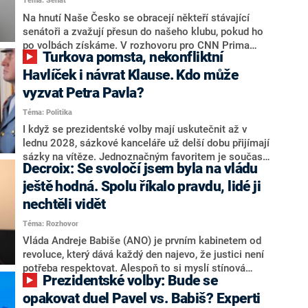
Téma: Senát
komentátoři mluví jako o slabé a v defenzivě. „Je to
úmorná práce upozorňovat na chyby vlády. Ministři s
Na hnutí Naše Česko se obracejí někteří stávající
námi navíc nechodí do debat. Chceme ale ukazovat
senátoři a zvažují přesun do našeho klubu, pokud ho
svoje témata,“ odpověděl Grolich na dotaz CNN Prima
po volbách získáme. V rozhovoru pro CNN Prima
Turkova pomsta, nekonfliktní
NEWS.
NEWS to řekl zakladatel hnutí a jihočeský hejtman
Martin Kuba. Konkrétní nebyl, ale získat by takto mohl
Havlíček i návrat Klause. Kdo může
například senátora Zdeňka Hrabu, který je dnes
vyzvat Petra Pavla?
součástí klubu ODS a TOP 09. Hraba to na dotaz
Téma: Politika
redakce nevyloučil. Předseda klubu senátorů ODS
Zdeněk Nytra redakci řekl, že počítá s odchodem
I když se prezidentské volby mají uskutečnit až v
některých senátorů z klubu a že Naše Česko není
lednu 2028, sázkové kanceláře už delší dobu přijímají
nepřítel, ale soupeř.
sázky na vítěze. Jednoznačným favoritem je současná
Decroix: Se svoločí jsem byla na vládu
hlava státu Petr Pavel. Daleko za ním pak bookmakeři
zmiňují dva výrazné politiky ANO, tedy premiéra
ještě hodná. Spolu říkalo pravdu, lidé ji
Andreje Babiše a ministra průmyslu Karla Havlíčka.
nechtěli vidět
Oblíbeným tipem samotných sázkařů je poslanec za
Téma: Rozhovor
Motoristy Filip Turek. Politolog Jan Kubáček nicméně
o případné kandidatuře kohokoliv ze zmíněné trojice
Vláda Andreje Babiše (ANO) je prvním kabinetem od
značně pochybuje. Podle něj současná koalice dosud
revoluce, který dává každý den najevo, že justici není
nemá osobu, která by Pavlovi mohla konkurovat.
potřeba respektovat. Alespoň to si myslí stínová
Prezidentské volby: Bude se
ministryně spravedlnosti ODS Eva Decroix. V
rozhovoru pro CNN Prima NEWS si nebrala servítky
opakovat duel Pavel vs. Babiš? Experti