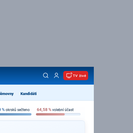
TV živě
němovny
Kandidáti
0
%
64,58
%
okrsků sečteno
volební účast