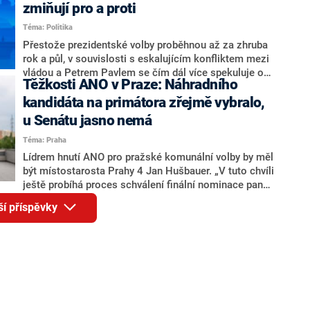
ohledně politického výkonu svého nástupce Jeronýma
zmiňují pro a proti
Tejce (za ANO) či vládní zmocněnkyně pro lidská
Téma: Politika
práva Taťány Malé (ANO). Označením „svoloč“ na
adresu vlády prý byla ještě hodná. Decroix se také
Přestože prezidentské volby proběhnou až za zhruba
vrátila k volební porážce koalice Spolu či promluvila o
rok a půl, v souvislosti s eskalujícím konfliktem mezi
hnutí Naše Česko Martina Kuby.
vládou a Petrem Pavlem se čím dál více spekuluje o
Těžkosti ANO v Praze: Náhradního
tom, koho by do bitvy o Hrad mohla vyslat současná
koalice. Někteří političtí komentátoři znovu vytahují
kandidáta na primátora zřejmě vybralo,
jméno premiéra Andreje Babiše (ANO). Jak moc je
u Senátu jasno nemá
pravděpodobné, že se v prezidentských volbách 2028
Téma: Praha
bude znovu opakovat souboj z roku 2023?
Lídrem hnutí ANO pro pražské komunální volby by měl
být místostarosta Prahy 4 Jan Hušbauer. „V tuto chvíli
ještě probíhá proces schválení finální nominace pana
Jana Hušbauera Výborem hnutí ANO,“ uvedl pro
ší příspěvky
redakci místopředseda pražského ANO Martin
Benkovič. O Hušbauerovi se spekulovalo jako o
náhradníkovi v čele pražské kandidátky poté, co
rezignoval po sérii nejasností v majetkových
přiznáních a pořizování bytů Ondřej Prokop. Zároveň
ale stále není jasné, kdo bude za ANO kandidovat ve
dvou ze tří pražských obvodů do horní komory
parlamentu. ANO má v Praze dlouhodobě horší