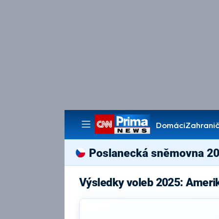
Domácí
Zahranič
Pořady
Poslanecká sněmovna 2
Výsledky voleb 2025: Ameri