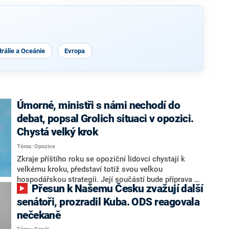
rálie a Oceánie
Evropa
Úmorné, ministři s námi nechodí do
debat, popsal Grolich situaci v opozici.
Chystá velký krok
Téma: Opozice
Zkraje příštího roku se opoziční lidovci chystají k
velkému kroku, představí totiž svou velkou
hospodářskou strategii. Její součástí bude příprava na
Přesun k Našemu Česku zvažují další
stárnutí populace, řekl ve středu na setkání s novináři
nový předseda lidovců Jan Grolich. Ten zároveň v
senátoři, prozradil Kuba. ODS reagovala
senátních volbách kandiduje ve Vyškově. Popsal i
nečekaně
aktivitu opozice, o níž vládní strany nebo političtí