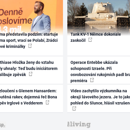
ma představila podzim: startuje
Tank KV-1 Němce dokonale
ma sport, vrací se Polabí, Zrádci
zaskočil
ové kriminálky
thiase Hložka ženy do vztahu
Operace Entebbe ukázala
dy uhnaly: Teď budu iniciátorem
schopnosti Izraele. Při
 slibuje zpěvák
osvobozování rukojmích padl br
premiéra
zloučení s Glenem Hansardem:
Video zachytilo výzkumníka na
outěná rakev, dojemná řeč Bona
okraji lávového jezera. Je to jak
zpěv Irglové s Vedderem
pohled do Slunce, hlásil vzruše