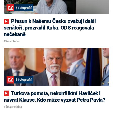
6 fotografií
Přesun k Našemu Česku zvažují další
senátoři, prozradil Kuba. ODS reagovala
nečekaně
Téma: Senát
9 fotografií
Turkova pomsta, nekonfliktní Havlíček i
návrat Klause. Kdo může vyzvat Petra Pavla?
Téma: Politika