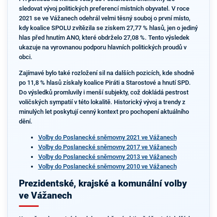
sledovat vývoj politických preferencí místních obyvatel. V roce
2021 se ve Vážanech odehrál velmi těsný souboj o první místo,
kdy koalice SPOLU zvítězila se ziskem 27,77 % hlasů, jen o jediný
hlas před hnutím ANO, které obdrželo 27,08 %. Tento výsledek
ukazuje na vyrovnanou podporu hlavních politických proudů v
obci.
Zajímavé bylo také rozložení sil na dalších pozicích, kde shodně
po 11,8 % hlasů získaly koalice Piráti a Starostové a hnutí SPD.
Do výsledků promluvily i menší subjekty, což dokládá pestrost
voličských sympatií v této lokalitě. Historický vývoj a trendy z
minulých let poskytují cenný kontext pro pochopení aktuálního
dění.
Volby do Poslanecké sněmovny 2021 ve Vážanech
Volby do Poslanecké sněmovny 2017 ve Vážanech
Volby do Poslanecké sněmovny 2013 ve Vážanech
Volby do Poslanecké sněmovny 2010 ve Vážanech
Prezidentské, krajské a komunální volby
ve Vážanech