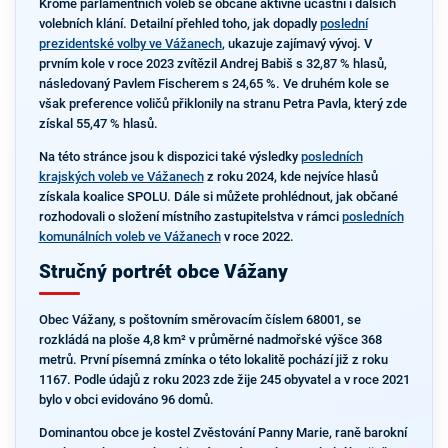
Kromě parlamentních voleb se občané aktivně účastní i dalších
volebních klání. Detailní přehled toho, jak dopadly
poslední
prezidentské volby ve Vážanech
, ukazuje zajímavý vývoj. V
prvním kole v roce 2023 zvítězil Andrej Babiš s 32,87 % hlasů,
následovaný Pavlem Fischerem s 24,65 %. Ve druhém kole se
však preference voličů přiklonily na stranu Petra Pavla, který zde
získal 55,47 % hlasů.
Na této stránce jsou k dispozici také výsledky
posledních
krajských voleb ve Vážanech
z roku 2024, kde nejvíce hlasů
získala koalice SPOLU. Dále si můžete prohlédnout, jak občané
rozhodovali o složení místního zastupitelstva v rámci
posledních
komunálních voleb ve Vážanech
v roce 2022.
Stručný portrét obce Vážany
Obec Vážany, s poštovním směrovacím číslem 68001, se
rozkládá na ploše 4,8 km² v průměrné nadmořské výšce 368
metrů. První písemná zmínka o této lokalitě pochází již z roku
1167. Podle údajů z roku 2023 zde žije 245 obyvatel a v roce 2021
bylo v obci evidováno 96 domů.
Dominantou obce je kostel Zvěstování Panny Marie, raně barokní