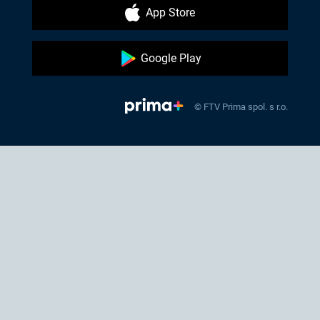
App Store
Google Play
© FTV Prima spol. s r.o.