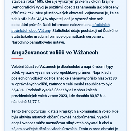
stavba z roku 1685, která je výrazným prvkem v okolní krajině.
Demografický vývoj je pozitivní, obec zaznamenala jak přirozený
přírůstek, tak i více přistěhovalých obyvatel. Zajímavostí je, že se
zde k víře hlásí 43,4 % obyvatel, což je výrazně více než
celostátní průměr. Další informace naleznete na
oficiálních
stránkách obce Vážany
. Statistické údaje pocházejí od Českého
statistického úřadu, informace o památkách čerpáme z
Národního památkového ústavu.
Angažovanost voličů ve Vážanech
Volební účast ve Vážanech je dlouhodobě a napříč všemi typy
voleb výrazně vyšší než celorepublikový průměr. Například v
posledních volbách do Poslanecké sněmovny přišlo hlasovat 80
% oprávněných voličů, zatímco v celé České republice to bylo
65,43 %. Podobně vysoká účast byla i v obou kolech
prezidentských voleb v roce 2023, kde dosáhla 80,87 % a
následně 81,77 %.
Tento trend potvrzují i data z krajských a komunálních voleb, kde
byla aktivita místních občanů rovněž nadprůměrná. Vysoká
angažovanost může naznačovat silný vztah obyvatel k obci a
zájem o veřejné dění na všech úrovních. Tento vzorec chování je