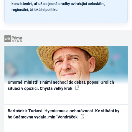
konzistentní, ať už se jedná o volby ovlivňující celostátní,
regionální, či lokální politiku.
Úmorné, ministři s námi nechodí do debat, popsal Grolich
situaci v opozici. Chystá velký krok
Bartošek k Turkovi: Hyenismus a nehoráznost. Ke stíhání by
ho Sněmovna vydala, míní Vondráček