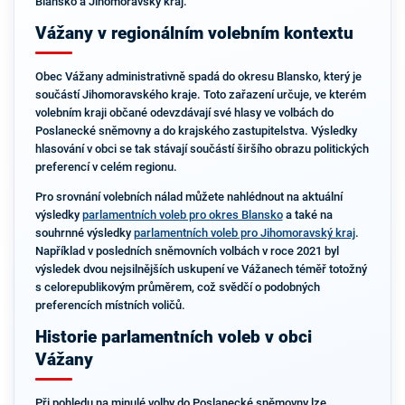
Blansko a Jihomoravský kraj.
Vážany v regionálním volebním kontextu
Obec Vážany administrativně spadá do okresu Blansko, který je
součástí Jihomoravského kraje. Toto zařazení určuje, ve kterém
volebním kraji občané odevzdávají své hlasy ve volbách do
Poslanecké sněmovny a do krajského zastupitelstva. Výsledky
hlasování v obci se tak stávají součástí širšího obrazu politických
preferencí v celém regionu.
Pro srovnání volebních nálad můžete nahlédnout na aktuální
výsledky
parlamentních voleb pro okres Blansko
a také na
souhrnné výsledky
parlamentních voleb pro Jihomoravský kraj
.
Například v posledních sněmovních volbách v roce 2021 byl
výsledek dvou nejsilnějších uskupení ve Vážanech téměř totožný
s celorepublikovým průměrem, což svědčí o podobných
preferencích místních voličů.
Historie parlamentních voleb v obci
Vážany
Při pohledu na minulé volby do Poslanecké sněmovny lze