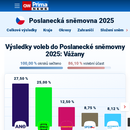
Poslanecká sněmovna 2025
Celkové výsledky
Kraje
Okresy
Zahraničí
Složení sněmovn
Výsledky voleb do Poslanecké sněmovny
2025: Vážany
100,00
%
86,10
%
okrsků sečteno
volební účast
27,50 %
25,00 %
12,50 %
8,75 %
8,12 %