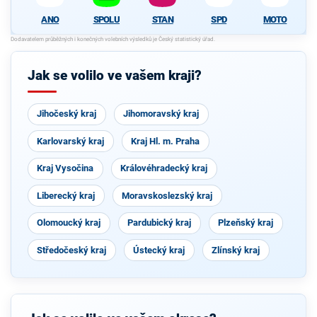
SPOLU
STAN
SPD
MOTO
ANO
Jak se volilo ve vašem kraji?
Jihočeský kraj
Jihomoravský kraj
Karlovarský kraj
Kraj Hl. m. Praha
Kraj Vysočina
Královéhradecký kraj
Liberecký kraj
Moravskoslezský kraj
Olomoucký kraj
Pardubický kraj
Plzeňský kraj
Středočeský kraj
Ústecký kraj
Zlínský kraj