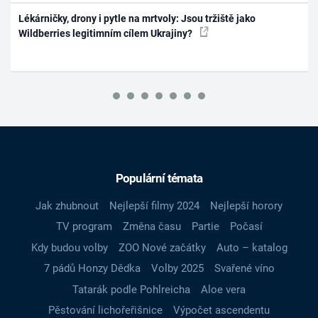
Lékárničky, drony i pytle na mrtvoly: Jsou tržiště jako
Wildberries legitimním cílem Ukrajiny?
Populární témata
Jak zhubnout
Nejlepší filmy 2024
Nejlepší horory
TV program
Změna času
Partie
Počasí
Kdy budou volby
ZOO Nové začátky
Auto – katalog
7 pádů Honzy Dědka
Volby 2025
Svařené víno
Tatarák podle Pohlreicha
Aloe vera
Pěstování lichořeřišnice
Výpočet ascendentu