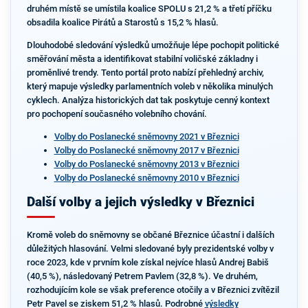
druhém místě se umístila koalice SPOLU s 21,2 % a třetí příčku
obsadila koalice Pirátů a Starostů s 15,2 % hlasů.
Dlouhodobé sledování výsledků umožňuje lépe pochopit politické
směřování města a identifikovat stabilní voličské základny i
proměnlivé trendy. Tento portál proto nabízí přehledný archiv,
který mapuje výsledky parlamentních voleb v několika minulých
cyklech. Analýza historických dat tak poskytuje cenný kontext
pro pochopení současného volebního chování.
Volby do Poslanecké sněmovny 2021 v Březnici
Volby do Poslanecké sněmovny 2017 v Březnici
Volby do Poslanecké sněmovny 2013 v Březnici
Volby do Poslanecké sněmovny 2010 v Březnici
Další volby a jejich výsledky v Březnici
Kromě voleb do sněmovny se občané Březnice účastní i dalších
důležitých hlasování. Velmi sledované byly prezidentské volby v
roce 2023, kde v prvním kole získal nejvíce hlasů Andrej Babiš
(40,5 %), následovaný Petrem Pavlem (32,8 %). Ve druhém,
rozhodujícím kole se však preference otočily a v Březnici zvítězil
Petr Pavel se ziskem 51,2 % hlasů. Podrobné
výsledky