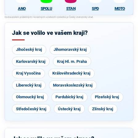
ANO
SPOLU
STAN
SPD
MOTO
Jak se volilo ve vašem kraji?
Jihočeský kraj
Jihomoravský kraj
Karlovarský kraj
Kraj Hl. m. Praha
Kraj Vysočina
Královéhradecký kraj
Liberecký kraj
Moravskoslezský kraj
Olomoucký kraj
Pardubický kraj
Plzeňský kraj
Středočeský kraj
Ústecký kraj
Zlínský kraj