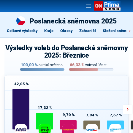
Poslanecká sněmovna 2025
Celkové výsledky
Kraje
Okresy
Zahraničí
Složení sněmovn
Výsledky voleb do Poslanecké sněmovny
2025: Březnice
100,00
%
66,33
%
okrsků sečteno
volební účast
42,05 %
17,32 %
9,70 %
7,94 %
7,67 %