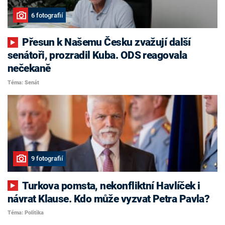
6 fotografií
Přesun k Našemu Česku zvažují další
senátoři, prozradil Kuba. ODS reagovala
nečekaně
Téma: Senát
9 fotografií
Turkova pomsta, nekonfliktní Havlíček i
návrat Klause. Kdo může vyzvat Petra Pavla?
Téma: Politika