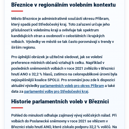
Březnice v regionálním volebním kontextu
Město Březnice je administrativně součástí okresu Příbram,
který spadá pod Středočeský kraj. Toto zařazení určuje jeho
příslušnost k volebnímu kraji a ovlivňuje tak spektrum
kandidujících stran a osobností v celostátních i krajských
volbách. Výsledky ve městě se tak často porovnávají s trendy v
širším regionu.
Pro úplnější obrázek je užitečné sledovat, jak se volební
preference místních občanů vztahují k celku. Například v
posledních sněmovních volbách v roce 2021 zvítězilo v Březnici
hnutí ANO s 32,2 % hlasů, zatímco na celorepublikové úrovni byla
nejúspěšnější koalice SPOLU. Pro srovnání jsou zde k dispozici
aktuální výsledky
parlamentních voleb pro okres Příbram
a také
data za
parlamentní volby pro Středočeský kraj
.
Historie parlamentních voleb v Březnici
Pohled do minulosti odhaluje zajímavý vývoj voličských nálad. Při
volbách do Poslanecké sněmovny v roce 2021 se vítězem v
Březnici stalo hnutí ANO, které získalo podporu 32,2 % voličů. Na