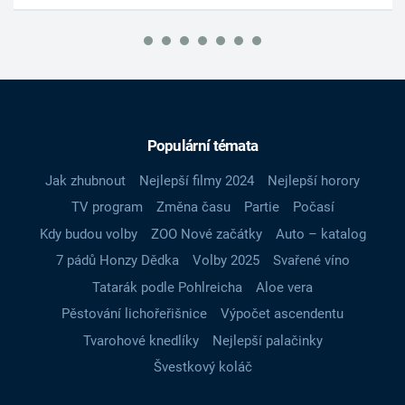
Populární témata
Jak zhubnout
Nejlepší filmy 2024
Nejlepší horory
TV program
Změna času
Partie
Počasí
Kdy budou volby
ZOO Nové začátky
Auto – katalog
7 pádů Honzy Dědka
Volby 2025
Svařené víno
Tatarák podle Pohlreicha
Aloe vera
Pěstování lichořeřišnice
Výpočet ascendentu
Tvarohové knedlíky
Nejlepší palačinky
Švestkový koláč