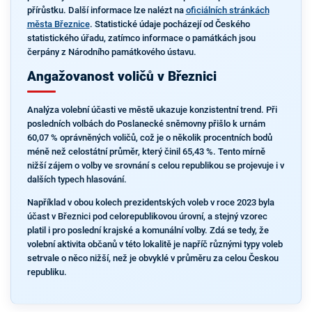
přírůstku. Další informace lze nalézt na
oficiálních stránkách
města Březnice
. Statistické údaje pocházejí od Českého
statistického úřadu, zatímco informace o památkách jsou
čerpány z Národního památkového ústavu.
Angažovanost voličů v Březnici
Analýza volební účasti ve městě ukazuje konzistentní trend. Při
posledních volbách do Poslanecké sněmovny přišlo k urnám
60,07 % oprávněných voličů, což je o několik procentních bodů
méně než celostátní průměr, který činil 65,43 %. Tento mírně
nižší zájem o volby ve srovnání s celou republikou se projevuje i v
dalších typech hlasování.
Například v obou kolech prezidentských voleb v roce 2023 byla
účast v Březnici pod celorepublikovou úrovní, a stejný vzorec
platil i pro poslední krajské a komunální volby. Zdá se tedy, že
volební aktivita občanů v této lokalitě je napříč různými typy voleb
setrvale o něco nižší, než je obvyklé v průměru za celou Českou
republiku.