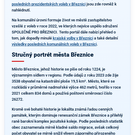
posledních prezidentských voleb v Březnici
jsou zde rovněž k
nahlédnutí.
Na komunální úrovni formuje život ve městě zastupitelstvo
vzešlé z voleb v roce 2022, ve kterých nejvíce uspělo sdružení
SPOLEČNĚ PRO BŘEZNICI. Tento portál dále nabízí přehled o
tom, jak dopadly minulé
krajské volby v Březnici
a také detailní
výsledky posledních komunálních voleb v Březnici
.
Stručný portrét města Březnice
Město Březnice, jehož historie se píše od roku 1224, je
významným sídlem v regionu. Podle údajů z roku 2023 zde žije
3538 obyvatel na katastrální ploše 19,5 km². Město, které se
rozkládá v průměrné nadmořské výšce 462 metrů, tvořilo v roce
2021 celkem 834 domů a používá poštovní směrovací číslo
26272.
Kromě své bohaté historie je lokalita známá řadou cenných
památek, kterým dominuje renesanční zámek Březnice a přilehlý
raně barokní komplex jezuitské koleje. Podle posledních statistik
obec zaznamenala mírně kladné saldo migrace, avšak celkový
počet obyvatel se mírně snížil vlivem záporného přirozeného