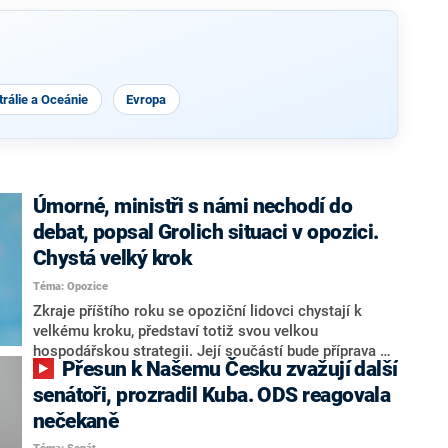
rálie a Oceánie
Evropa
Úmorné, ministři s námi nechodí do
debat, popsal Grolich situaci v opozici.
Chystá velký krok
Téma: Opozice
Zkraje příštího roku se opoziční lidovci chystají k
velkému kroku, představí totiž svou velkou
hospodářskou strategii. Její součástí bude příprava na
Přesun k Našemu Česku zvažují další
stárnutí populace, řekl ve středu na setkání s novináři
nový předseda lidovců Jan Grolich. Ten zároveň v
senátoři, prozradil Kuba. ODS reagovala
senátních volbách kandiduje ve Vyškově. Popsal i
nečekaně
aktivitu opozice, o níž vládní strany nebo političtí