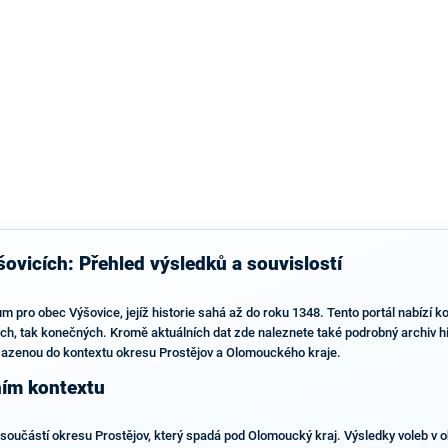
výsledky než ve zbytku republiky.
ovicích: Přehled výsledků a souvislostí
m pro obec Výšovice, jejíž historie sahá až do roku 1348. Tento portál nabízí k
h, tak konečných. Kromě aktuálních dat zde naleznete také podrobný archiv his
asazenou do kontextu okresu Prostějov a Olomouckého kraje.
ním kontextu
 součástí okresu Prostějov, který spadá pod Olomoucký kraj. Výsledky voleb v o