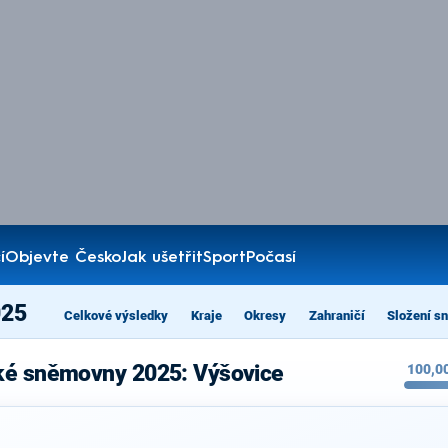
í
Objevte Česko
Jak ušetřit
Sport
Počasí
025
Celkové výsledky
Kraje
Okresy
Zahraničí
Složení s
ké sněmovny 2025: Výšovice
100,0