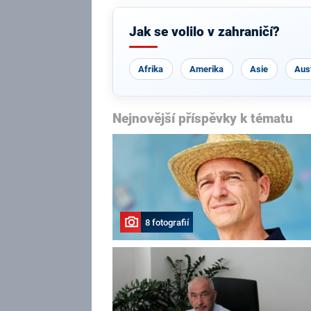
Jak se volilo v zahraničí?
Afrika
Amerika
Asie
Aust
Nejnovější příspěvky k tématu
8 fotografií