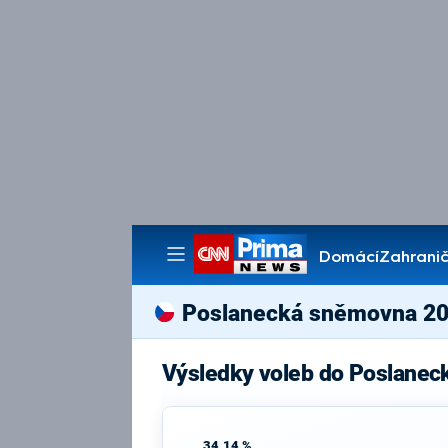
Domácí
Zahranič
Pořady
Poslanecká sněmovna 2
Výsledky voleb do Poslanec
34,14 %