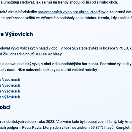
 umožňují sledovat, jak se místní trendy shodují či liší od širšího okolí.
 také aktuální výsledky
parlamentních voleb pro okres Prostějov
a souhrnná dat
e preference voličů ve Výšovicích podobaly celostátnímu trendu, kdy koalice S
ve Výšovicích
edovat vývoj voličských nálad v obci. V roce 2021 zde zvítězila koalice SPOLU, 
příčku obsadilo hnutí SPD se 42 hlasy.
e sledovat politický vývoj v obci v dlouhodobějším horizontu. Podrobné výsledky
el v čase. Níže naleznete odkazy na starší volební ročníky.
 Výšovicích
 Výšovicích
 Výšovicích
 Výšovicích
 obci
rezidentských voleb z roku 2023. V prvním kole byl souboj velmi těsný, kdy Andr
ích podpořili Petra Pavla, který zde zvítězil se ziskem 55,87 % hlasů. Kompletn