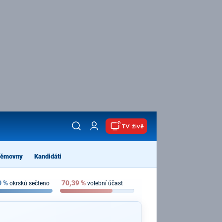
TV živě
němovny
Kandidáti
0
%
70,39
%
okrsků sečteno
volební účast