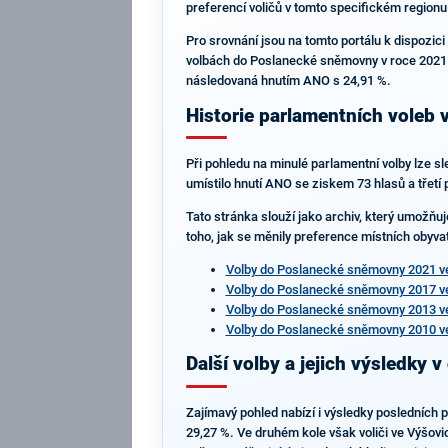
preferencí voličů v tomto specifickém regionu a
Pro srovnání jsou na tomto portálu k dispozici
volbách do Poslanecké sněmovny v roce 2021 s
následovaná hnutím ANO s 24,91 %.
Historie parlamentních voleb 
Při pohledu na minulé parlamentní volby lze sl
umístilo hnutí ANO se ziskem 73 hlasů a třetí 
Tato stránka slouží jako archiv, který umožňuj
toho, jak se měnily preference místních obyvat
Volby do Poslanecké sněmovny 2021 ve
Volby do Poslanecké sněmovny 2017 ve
Volby do Poslanecké sněmovny 2013 ve
Volby do Poslanecké sněmovny 2010 ve
Další volby a jejich výsledky v
Zajímavý pohled nabízí i výsledky posledních p
29,27 %. Ve druhém kole však voliči ve Výšovic