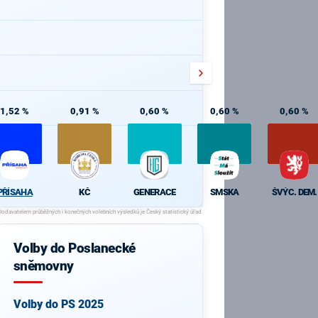
1,52 %
0,91 %
0,60 %
0,60 %
0,60 %
PŘÍSAHA
KČ
GENERACE
SMSKA
ŠVÝC. DEM.
Volby do Poslanecké
sněmovny
Volby do PS 2025