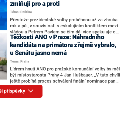
ohledně politického výkonu svého nástupce Jeronýma
zmiňují pro a proti
Tejce (za ANO) či vládní zmocněnkyně pro lidská
Téma: Politika
práva Taťány Malé (ANO). Označením „svoloč“ na
adresu vlády prý byla ještě hodná. Decroix se také
Přestože prezidentské volby proběhnou až za zhruba
vrátila k volební porážce koalice Spolu či promluvila o
rok a půl, v souvislosti s eskalujícím konfliktem mezi
hnutí Naše Česko Martina Kuby.
vládou a Petrem Pavlem se čím dál více spekuluje o
Těžkosti ANO v Praze: Náhradního
tom, koho by do bitvy o Hrad mohla vyslat současná
koalice. Někteří političtí komentátoři znovu vytahují
kandidáta na primátora zřejmě vybralo,
jméno premiéra Andreje Babiše (ANO). Jak moc je
u Senátu jasno nemá
pravděpodobné, že se v prezidentských volbách 2028
Téma: Praha
bude znovu opakovat souboj z roku 2023?
Lídrem hnutí ANO pro pražské komunální volby by měl
být místostarosta Prahy 4 Jan Hušbauer. „V tuto chvíli
ještě probíhá proces schválení finální nominace pana
Jana Hušbauera Výborem hnutí ANO,“ uvedl pro
ší příspěvky
redakci místopředseda pražského ANO Martin
Benkovič. O Hušbauerovi se spekulovalo jako o
náhradníkovi v čele pražské kandidátky poté, co
rezignoval po sérii nejasností v majetkových
přiznáních a pořizování bytů Ondřej Prokop. Zároveň
ale stále není jasné, kdo bude za ANO kandidovat ve
dvou ze tří pražských obvodů do horní komory
parlamentu. ANO má v Praze dlouhodobě horší