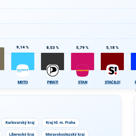
%
9,14 %
8,53 %
5,79 %
5,18 %
MOTO
PIRÁTI
STAN
STAČILO!
Karlovarský kraj
Kraj Hl. m. Praha
Liberecký kraj
Moravskoslezský kraj