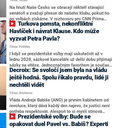
Téma: Senát
komentátoři mluví jako o slabé a v defenzivě. „Je to
úmorná práce upozorňovat na chyby vlády. Ministři s
Na hnutí Naše Česko se obracejí někteří stávající
námi navíc nechodí do debat. Chceme ale ukazovat
senátoři a zvažují přesun do našeho klubu, pokud ho
svoje témata,“ odpověděl Grolich na dotaz CNN Prima
po volbách získáme. V rozhovoru pro CNN Prima
Turkova pomsta, nekonfliktní
NEWS.
NEWS to řekl zakladatel hnutí a jihočeský hejtman
Martin Kuba. Konkrétní nebyl, ale získat by takto mohl
Havlíček i návrat Klause. Kdo může
například senátora Zdeňka Hrabu, který je dnes
vyzvat Petra Pavla?
součástí klubu ODS a TOP 09. Hraba to na dotaz
Téma: Politika
redakce nevyloučil. Předseda klubu senátorů ODS
Zdeněk Nytra redakci řekl, že počítá s odchodem
I když se prezidentské volby mají uskutečnit až v
některých senátorů z klubu a že Naše Česko není
lednu 2028, sázkové kanceláře už delší dobu přijímají
nepřítel, ale soupeř.
sázky na vítěze. Jednoznačným favoritem je současná
Decroix: Se svoločí jsem byla na vládu
hlava státu Petr Pavel. Daleko za ním pak bookmakeři
zmiňují dva výrazné politiky ANO, tedy premiéra
ještě hodná. Spolu říkalo pravdu, lidé ji
Andreje Babiše a ministra průmyslu Karla Havlíčka.
nechtěli vidět
Oblíbeným tipem samotných sázkařů je poslanec za
Téma: Rozhovor
Motoristy Filip Turek. Politolog Jan Kubáček nicméně
o případné kandidatuře kohokoliv ze zmíněné trojice
Vláda Andreje Babiše (ANO) je prvním kabinetem od
značně pochybuje. Podle něj současná koalice dosud
revoluce, který dává každý den najevo, že justici není
nemá osobu, která by Pavlovi mohla konkurovat.
potřeba respektovat. Alespoň to si myslí stínová
Prezidentské volby: Bude se
ministryně spravedlnosti ODS Eva Decroix. V
rozhovoru pro CNN Prima NEWS si nebrala servítky
opakovat duel Pavel vs. Babiš? Experti