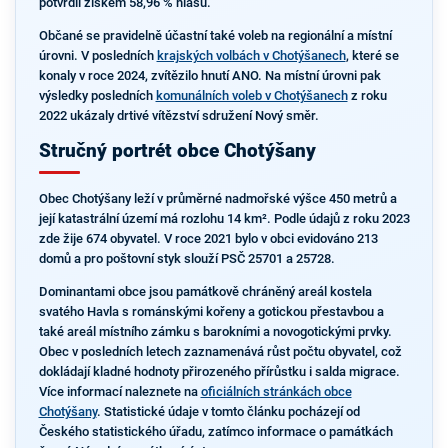
potvrdil ziskem 58,96 % hlasů.
Občané se pravidelně účastní také voleb na regionální a místní
úrovni. V posledních
krajských volbách v Chotýšanech
, které se
konaly v roce 2024, zvítězilo hnutí ANO. Na místní úrovni pak
výsledky posledních
komunálních voleb v Chotýšanech
z roku
2022 ukázaly drtivé vítězství sdružení Nový směr.
Stručný portrét obce Chotýšany
Obec Chotýšany leží v průměrné nadmořské výšce 450 metrů a
její katastrální území má rozlohu 14 km². Podle údajů z roku 2023
zde žije 674 obyvatel. V roce 2021 bylo v obci evidováno 213
domů a pro poštovní styk slouží PSČ 25701 a 25728.
Dominantami obce jsou památkově chráněný areál kostela
svatého Havla s románskými kořeny a gotickou přestavbou a
také areál místního zámku s barokními a novogotickými prvky.
Obec v posledních letech zaznamenává růst počtu obyvatel, což
dokládají kladné hodnoty přirozeného přírůstku i salda migrace.
Více informací naleznete na
oficiálních stránkách obce
Chotýšany
. Statistické údaje v tomto článku pocházejí od
Českého statistického úřadu, zatímco informace o památkách