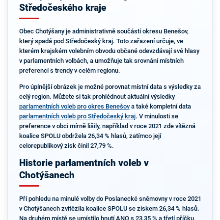
Středočeského kraje
Obec Chotýšany je administrativně součástí okresu Benešov,
který spadá pod Středočeský kraj. Toto zařazení určuje, ve
kterém krajském volebním obvodu občané odevzdávají své hlasy
v parlamentních volbách, a umožňuje tak srovnání místních
preferencí s trendy v celém regionu.
Pro úplnější obrázek je možné porovnat místní data s výsledky za
celý region. Můžete si tak prohlédnout aktuální výsledky
parlamentních voleb pro okres Benešov
a také kompletní data
parlamentních voleb pro Středočeský kraj
. V minulosti se
preference v obci mírně lišily, například v roce 2021 zde vítězná
koalice SPOLU obdržela 26,34 % hlasů, zatímco její
celorepublikový zisk činil 27,79 %.
Historie parlamentních voleb v
Chotýšanech
Při pohledu na minulé volby do Poslanecké sněmovny v roce 2021
v Chotýšanech zvítězila koalice SPOLU se ziskem 26,34 % hlasů.
Na druhém místě se umístilo hnutí ANO s 23,35 % a třetí příčku