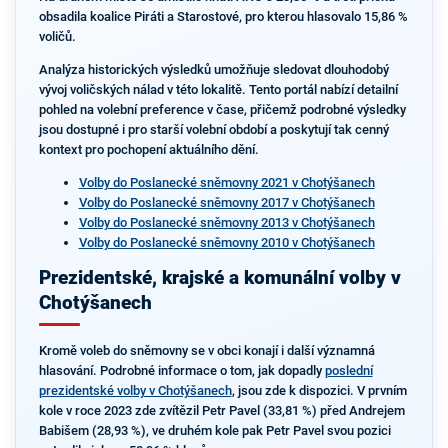
obsadila koalice Piráti a Starostové, pro kterou hlasovalo 15,86 %
voličů.
Analýza historických výsledků umožňuje sledovat dlouhodobý
vývoj voličských nálad v této lokalitě. Tento portál nabízí detailní
pohled na volební preference v čase, přičemž podrobné výsledky
jsou dostupné i pro starší volební období a poskytují tak cenný
kontext pro pochopení aktuálního dění.
Volby do Poslanecké sněmovny 2021 v Chotýšanech
Volby do Poslanecké sněmovny 2017 v Chotýšanech
Volby do Poslanecké sněmovny 2013 v Chotýšanech
Volby do Poslanecké sněmovny 2010 v Chotýšanech
Prezidentské, krajské a komunální volby v
Chotýšanech
Kromě voleb do sněmovny se v obci konají i další významná
hlasování. Podrobné informace o tom, jak dopadly
poslední
prezidentské volby v Chotýšanech
, jsou zde k dispozici. V prvním
kole v roce 2023 zde zvítězil Petr Pavel (33,81 %) před Andrejem
Babišem (28,93 %), ve druhém kole pak Petr Pavel svou pozici