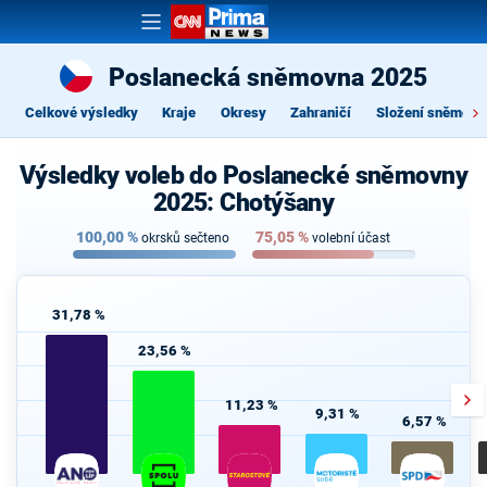
Poslanecká sněmovna 2025
Celkové výsledky
Kraje
Okresy
Zahraničí
Složení sněmovn
Výsledky voleb do Poslanecké sněmovny
2025: Chotýšany
100,00
%
75,05
%
okrsků sečteno
volební účast
31,78 %
23,56 %
11,23 %
9,31 %
6,57 %