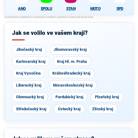
ANO
SPOLU
STAN
MOTO
SPD
Jak se volilo ve vašem kraji?
Jihočeský kraj
Jihomoravský kraj
Karlovarský kraj
Kraj Hl. m. Praha
Kraj Vysočina
Královéhradecký kraj
Liberecký kraj
Moravskoslezský kraj
Olomoucký kraj
Pardubický kraj
Plzeňský kraj
Středočeský kraj
Ústecký kraj
Zlínský kraj