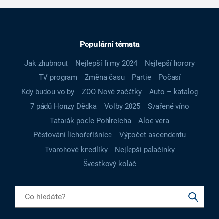
Populární témata
Jak zhubnout
Nejlepší filmy 2024
Nejlepší horory
TV program
Změna času
Partie
Počasí
Kdy budou volby
ZOO Nové začátky
Auto – katalog
7 pádů Honzy Dědka
Volby 2025
Svařené víno
Tatarák podle Pohlreicha
Aloe vera
Pěstování lichořeřišnice
Výpočet ascendentu
Tvarohové knedlíky
Nejlepší palačinky
Švestkový koláč