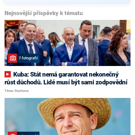
Nejnovější příspěvky k tématu
7 fotografií
Kuba: Stát nemá garantovat nekonečný
růst důchodů. Lidé musí být sami zodpovědní
Téma: Rozhovor