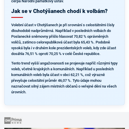
čerpá Národní památkový ústav.
Jak se v Chotýšanech chodí k volbám?
Volební účast v Chotýšanech je při srovnání s celostátními čísly
dlouhodobě nadprůměrná. Například v posledních volbách do
Poslanecké sněmovny přišlo hlasovat 70,82 % oprávněných
voličů, zatímco celorepubliková účast byla 65,43 %. Podobně
vysoká byla i v druhém kole prezidentských voleb, kdy zde účast
dosáhla 76,51 % oproti 70,25 % v celé České republice.
Tento trend vyšší angažovanosti se projevuje napříč různými typy
voleb, včetně krajských a komunálních. Například u posledních
komunálních voleb byla účast v obci 62,21 %, což výrazně
převyšuje celostátní průměr 46,07 %. Tyto údaje mohou
naznačovat silný zájem místních občanů o veřejné dění na všech
úrovních.