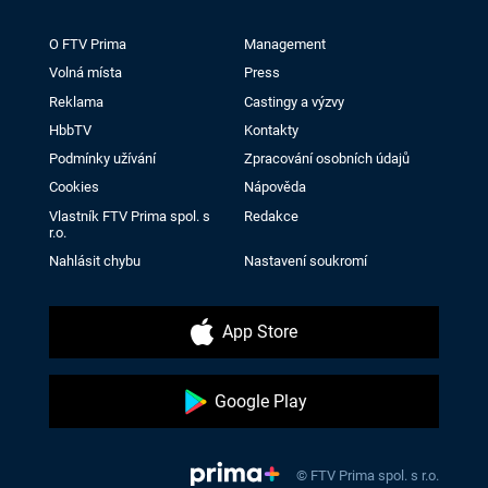
O FTV Prima
Management
Volná místa
Press
Reklama
Castingy a výzvy
HbbTV
Kontakty
Podmínky užívání
Zpracování osobních údajů
Cookies
Nápověda
Vlastník FTV Prima spol. s
Redakce
r.o.
Nahlásit chybu
Nastavení soukromí
App Store
Google Play
© FTV Prima spol. s r.o.