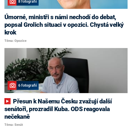
8 fotografií
Úmorné, ministři s námi nechodí do debat,
popsal Grolich situaci v opozici. Chystá velký
krok
Téma: Opozice
6 fotografií
Přesun k Našemu Česku zvažují další
senátoři, prozradil Kuba. ODS reagovala
nečekaně
Téma: Senát