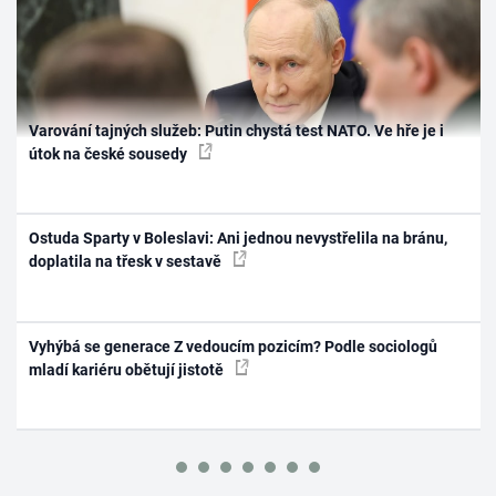
Varování tajných služeb: Putin chystá test NATO. Ve hře je i
útok na české sousedy
Ostuda Sparty v Boleslavi: Ani jednou nevystřelila na bránu,
doplatila na třesk v sestavě
Vyhýbá se generace Z vedoucím pozicím? Podle sociologů
mladí kariéru obětují jistotě