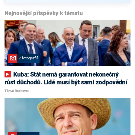
Nejnovější příspěvky k tématu
7 fotografií
Kuba: Stát nemá garantovat nekonečný
růst důchodů. Lidé musí být sami zodpovědní
Téma: Rozhovor