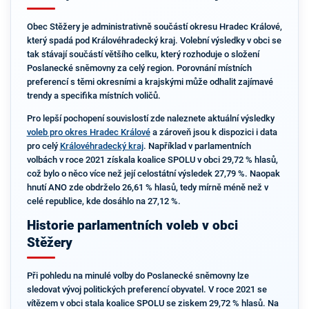
Obec Stěžery je administrativně součástí okresu Hradec Králové,
který spadá pod Královéhradecký kraj. Volební výsledky v obci se
tak stávají součástí většího celku, který rozhoduje o složení
Poslanecké sněmovny za celý region. Porovnání místních
preferencí s těmi okresními a krajskými může odhalit zajímavé
trendy a specifika místních voličů.
Pro lepší pochopení souvislostí zde naleznete aktuální výsledky
voleb pro okres Hradec Králové
a zároveň jsou k dispozici i data
pro celý
Královéhradecký kraj
. Například v parlamentních
volbách v roce 2021 získala koalice SPOLU v obci 29,72 % hlasů,
což bylo o něco více než její celostátní výsledek 27,79 %. Naopak
hnutí ANO zde obdrželo 26,61 % hlasů, tedy mírně méně než v
celé republice, kde dosáhlo na 27,12 %.
Historie parlamentních voleb v obci
Stěžery
Při pohledu na minulé volby do Poslanecké sněmovny lze
sledovat vývoj politických preferencí obyvatel. V roce 2021 se
vítězem v obci stala koalice SPOLU se ziskem 29,72 % hlasů. Na