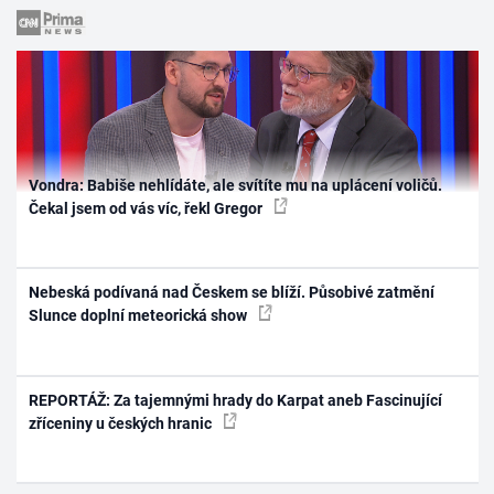
Vondra: Babiše nehlídáte, ale svítíte mu na uplácení voličů.
Čekal jsem od vás víc, řekl Gregor
Nebeská podívaná nad Českem se blíží. Působivé zatmění
Slunce doplní meteorická show
REPORTÁŽ: Za tajemnými hrady do Karpat aneb Fascinující
zříceniny u českých hranic