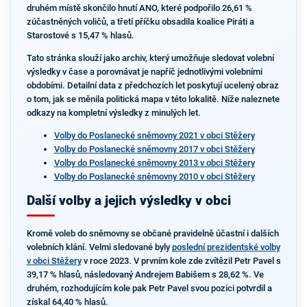
druhém místě skončilo hnutí ANO, které podpořilo 26,61 %
zúčastněných voličů, a třetí příčku obsadila koalice Piráti a
Starostové s 15,47 % hlasů.
Tato stránka slouží jako archiv, který umožňuje sledovat volební
výsledky v čase a porovnávat je napříč jednotlivými volebními
obdobími. Detailní data z předchozích let poskytují ucelený obraz
o tom, jak se měnila politická mapa v této lokalitě. Níže naleznete
odkazy na kompletní výsledky z minulých let.
Volby do Poslanecké sněmovny 2021 v obci Stěžery
Volby do Poslanecké sněmovny 2017 v obci Stěžery
Volby do Poslanecké sněmovny 2013 v obci Stěžery
Volby do Poslanecké sněmovny 2010 v obci Stěžery
Další volby a jejich výsledky v obci
Kromě voleb do sněmovny se občané pravidelně účastní i dalších
volebních klání. Velmi sledované byly
poslední prezidentské volby
v obci Stěžery
v roce 2023. V prvním kole zde zvítězil Petr Pavel s
39,17 % hlasů, následovaný Andrejem Babišem s 28,62 %. Ve
druhém, rozhodujícím kole pak Petr Pavel svou pozici potvrdil a
získal 64,40 % hlasů.