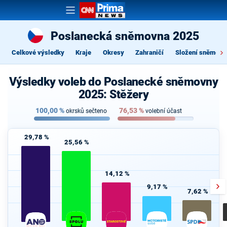
Poslanecká sněmovna 2025
Celkové výsledky
Kraje
Okresy
Zahraničí
Složení sněmovn
Výsledky voleb do Poslanecké sněmovny
2025: Stěžery
100,00
%
76,53
%
okrsků sečteno
volební účast
29,78 %
25,56 %
14,12 %
9,17 %
7,62 %