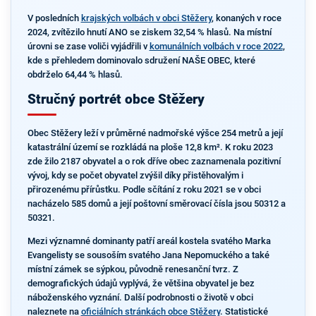
V posledních
krajských volbách v obci Stěžery
, konaných v roce
2024, zvítězilo hnutí ANO se ziskem 32,54 % hlasů. Na místní
úrovni se zase voliči vyjádřili v
komunálních volbách v roce 2022
,
kde s přehledem dominovalo sdružení NAŠE OBEC, které
obdrželo 64,44 % hlasů.
Stručný portrét obce Stěžery
Obec Stěžery leží v průměrné nadmořské výšce 254 metrů a její
katastrální území se rozkládá na ploše 12,8 km². K roku 2023
zde žilo 2187 obyvatel a o rok dříve obec zaznamenala pozitivní
vývoj, kdy se počet obyvatel zvýšil díky přistěhovalým i
přirozenému přírůstku. Podle sčítání z roku 2021 se v obci
nacházelo 585 domů a její poštovní směrovací čísla jsou 50312 a
50321.
Mezi významné dominanty patří areál kostela svatého Marka
Evangelisty se sousoším svatého Jana Nepomuckého a také
místní zámek se sýpkou, původně renesanční tvrz. Z
demografických údajů vyplývá, že většina obyvatel je bez
náboženského vyznání. Další podrobnosti o životě v obci
naleznete na
oficiálních stránkách obce Stěžery
. Statistické