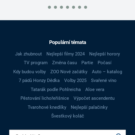
Populární témata
Jak zhubnout
Nejlepší filmy 2024
Nejlepší horory
TV program
Změna času
Partie
Počasí
Kdy budou volby
ZOO Nové začátky
Auto – katalog
7 pádů Honzy Dědka
Volby 2025
Svařené víno
Tatarák podle Pohlreicha
Aloe vera
Pěstování lichořeřišnice
Výpočet ascendentu
Tvarohové knedlíky
Nejlepší palačinky
Švestkový koláč