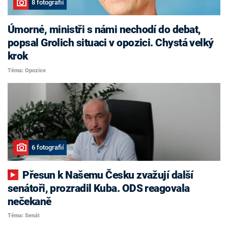
8 fotografií
Úmorné, ministři s námi nechodí do debat,
popsal Grolich situaci v opozici. Chystá velký
krok
Téma: Opozice
6 fotografií
Přesun k Našemu Česku zvažují další
senátoři, prozradil Kuba. ODS reagovala
nečekaně
Téma: Senát