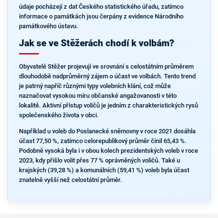
údaje pocházejí z dat Českého statistického úřadu, zatímco
informace o památkách jsou čerpány z evidence Národního
památkového ústavu.
Jak se ve Stěžerách chodí k volbám?
Obyvatelé Stěžer projevují ve srovnání s celostátním průměrem
dlouhodobě nadprůměrný zájem o účast ve volbách. Tento trend
je patrný napříč různými typy volebních klání, což může
naznačovat vysokou míru občanské angažovanosti v této
lokalitě. Aktivní přístup voličů je jedním z charakteristických rysů
společenského života v obci.
Například u voleb do Poslanecké sněmovny v roce 2021 dosáhla
účast 77,50 %, zatímco celorepublikový průměr činil 65,43 %.
Podobně vysoká byla i v obou kolech prezidentských voleb v roce
2023, kdy přišlo volit přes 77 % oprávněných voličů. Také u
krajských (39,28 %) a komunálních (59,41 %) voleb byla účast
znatelně vyšší než celostátní průměr.