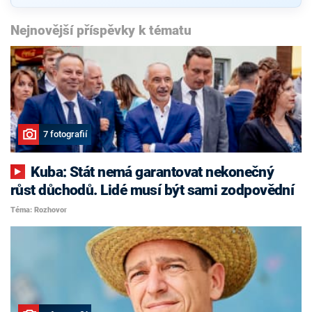
Nejnovější příspěvky k tématu
7 fotografií
Kuba: Stát nemá garantovat nekonečný
růst důchodů. Lidé musí být sami zodpovědní
Téma: Rozhovor