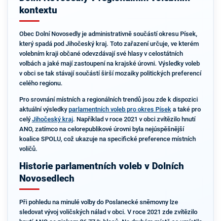
kontextu
Obec Dolní Novosedly je administrativně součástí okresu Písek,
který spadá pod Jihočeský kraj. Toto zařazení určuje, ve kterém
volebním kraji občané odevzdávají své hlasy v celostátních
volbách a jaké mají zastoupení na krajské úrovni. Výsledky voleb
v obci se tak stávají součástí širší mozaiky politických preferencí
celého regionu.
Pro srovnání místních a regionálních trendů jsou zde k dispozici
aktuální výsledky
parlamentních voleb pro okres Písek
a také pro
celý
Jihočeský kraj
. Například v roce 2021 v obci zvítězilo hnutí
ANO, zatímco na celorepublikové úrovni byla nejúspěšnější
koalice SPOLU, což ukazuje na specifické preference místních
voličů.
Historie parlamentních voleb v Dolních
Novosedlech
Při pohledu na minulé volby do Poslanecké sněmovny lze
sledovat vývoj voličských nálad v obci. V roce 2021 zde zvítězilo