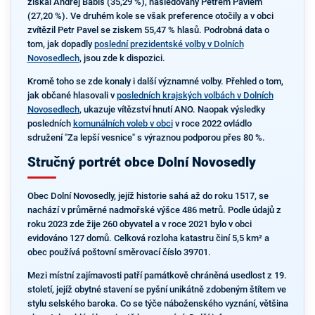
získal Andrej Babiš (35,29 %), následovaný Petrem Pavlem
(27,20 %). Ve druhém kole se však preference otočily a v obci
zvítězil Petr Pavel se ziskem 55,47 % hlasů. Podrobná data o
tom, jak dopadly
poslední prezidentské volby v Dolních
Novosedlech
, jsou zde k dispozici.
Kromě toho se zde konaly i další významné volby. Přehled o tom,
jak občané hlasovali v
posledních krajských volbách v Dolních
Novosedlech
, ukazuje vítězství hnutí ANO. Naopak výsledky
posledních
komunálních voleb v obci
v roce 2022 ovládlo
sdružení "Za lepší vesnice" s výraznou podporou přes 80 %.
Stručný portrét obce Dolní Novosedly
Obec Dolní Novosedly, jejíž historie sahá až do roku 1517, se
nachází v průměrné nadmořské výšce 486 metrů. Podle údajů z
roku 2023 zde žije 260 obyvatel a v roce 2021 bylo v obci
evidováno 127 domů. Celková rozloha katastru činí 5,5 km² a
obec používá poštovní směrovací číslo 39701.
Mezi místní zajímavosti patří památkově chráněná usedlost z 19.
století, jejíž obytné stavení se pyšní unikátně zdobeným štítem ve
stylu selského baroka. Co se týče náboženského vyznání, většina