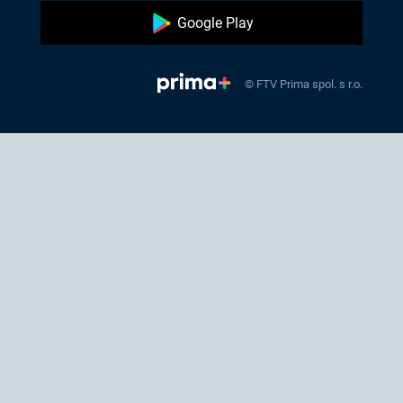
Google Play
© FTV Prima spol. s r.o.