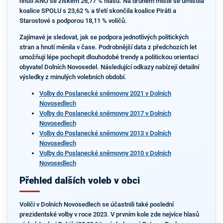
hnutí ANO se ziskem 26,77 % hlasů. Na druhém místě se umístila
koalice SPOLU s 23,62 % a třetí skončila koalice Piráti a
Starostové s podporou 18,11 % voličů.
Zajímavé je sledovat, jak se podpora jednotlivých politických
stran a hnutí měnila v čase. Podrobnější data z předchozích let
umožňují lépe pochopit dlouhodobé trendy a politickou orientaci
obyvatel Dolních Novosedel. Následující odkazy nabízejí detailní
výsledky z minulých volebních období.
Volby do Poslanecké sněmovny 2021 v Dolních
Novosedlech
Volby do Poslanecké sněmovny 2017 v Dolních
Novosedlech
Volby do Poslanecké sněmovny 2013 v Dolních
Novosedlech
Volby do Poslanecké sněmovny 2010 v Dolních
Novosedlech
Přehled dalších voleb v obci
Voliči v Dolních Novosedlech se účastnili také poslední
prezidentské volby v roce 2023. V prvním kole zde nejvíce hlasů