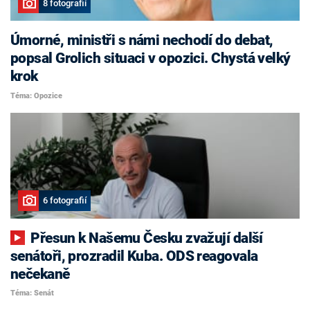
8 fotografií
Úmorné, ministři s námi nechodí do debat,
popsal Grolich situaci v opozici. Chystá velký
krok
Téma: Opozice
6 fotografií
Přesun k Našemu Česku zvažují další
senátoři, prozradil Kuba. ODS reagovala
nečekaně
Téma: Senát