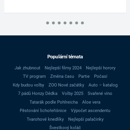
Populární témata
Jak zhubnout
Nejlepší filmy 2024
Nejlepší horory
TV program
Změna času
Partie
Počasí
Kdy budou volby
ZOO Nové začátky
Auto – katalog
7 pádů Honzy Dědka
Volby 2025
Svařené víno
Tatarák podle Pohlreicha
Aloe vera
Pěstování lichořeřišnice
Výpočet ascendentu
Tvarohové knedlíky
Nejlepší palačinky
Švestkový koláč