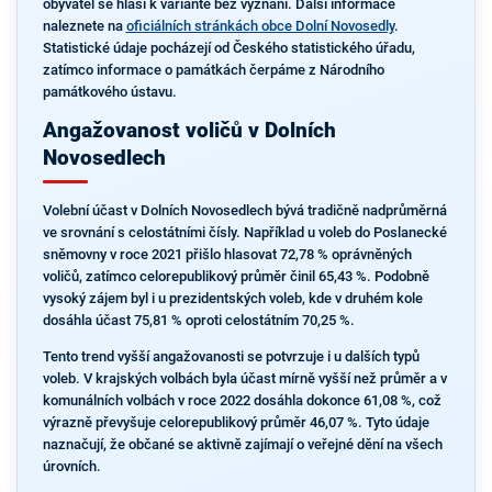
obyvatel se hlásí k variantě bez vyznání. Další informace
naleznete na
oficiálních stránkách obce Dolní Novosedly
.
Statistické údaje pocházejí od Českého statistického úřadu,
zatímco informace o památkách čerpáme z Národního
památkového ústavu.
Angažovanost voličů v Dolních
Novosedlech
Volební účast v Dolních Novosedlech bývá tradičně nadprůměrná
ve srovnání s celostátními čísly. Například u voleb do Poslanecké
sněmovny v roce 2021 přišlo hlasovat 72,78 % oprávněných
voličů, zatímco celorepublikový průměr činil 65,43 %. Podobně
vysoký zájem byl i u prezidentských voleb, kde v druhém kole
dosáhla účast 75,81 % oproti celostátním 70,25 %.
Tento trend vyšší angažovanosti se potvrzuje i u dalších typů
voleb. V krajských volbách byla účast mírně vyšší než průměr a v
komunálních volbách v roce 2022 dosáhla dokonce 61,08 %, což
výrazně převyšuje celorepublikový průměr 46,07 %. Tyto údaje
naznačují, že občané se aktivně zajímají o veřejné dění na všech
úrovních.