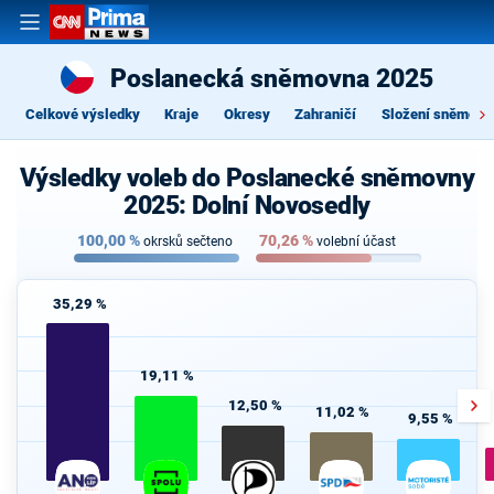
Poslanecká sněmovna 2025
Celkové výsledky
Kraje
Okresy
Zahraničí
Složení sněmovn
Výsledky voleb do Poslanecké sněmovny
2025: Dolní Novosedly
100,00
%
70,26
%
okrsků sečteno
volební účast
35,29 %
19,11 %
12,50 %
11,02 %
9,55 %