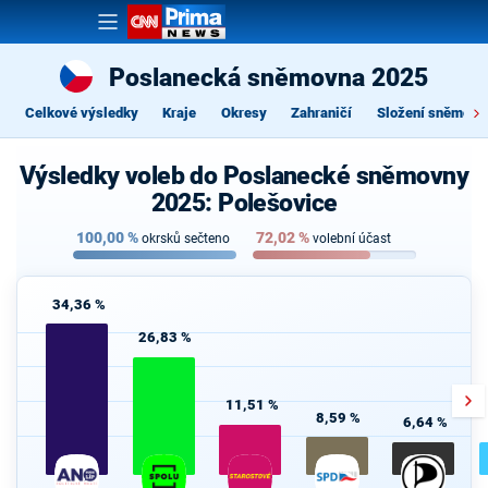
Poslanecká sněmovna 2025
Celkové výsledky
Kraje
Okresy
Zahraničí
Složení sněmovn
Výsledky voleb do Poslanecké sněmovny
2025: Polešovice
100,00
%
72,02
%
okrsků sečteno
volební účast
34,36 %
26,83 %
11,51 %
8,59 %
6,64 %