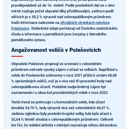
pravděpodobně až do 16. století. Podle posledních dat se v obci
mírně zvyšuje počet obyvatel díky přistěhovalým, zatímco podíl
věřících je s 55,2 % výrazně nad celorepublikovým průměrem.
Další informace naleznete na
oficiálních stránkách městyse
Polešovice
. Statistické údaje pocházejí od Českého statistického
úřadu a informace o památkách jsou čerpány z Národního
památkového ústavu.
Angažovanost voličů v Polešovicích
Obyvatelé Polešovic projevují ve srovnání s celostátním
průměrem setrvale vysoký zájem o účast ve volbách. Například u
voleb do Poslanecké sněmovny v roce 2021 přišlo k urnám 68,68
% oprávněných voličů, což je o více než tři procentní body nad
celorepublikovou účastí. Podobně nadprůměrný zájem byl
zaznamenán i u obou kol prezidentských voleb v roce 2023.
Tento trend se potvrzuje i u komunálních voleb, kde účast
dosáhla 54,70 %, tedy výrazně více než celostátních 46,07 %.
Jedinou výjimkou byly poslední krajské volby, kde byla účast s
32,64 % téměř shodná s celorepublikovým průměrem. Celkově
lze říci, že volební aktivita v městysi naznačuje silnou občanskou