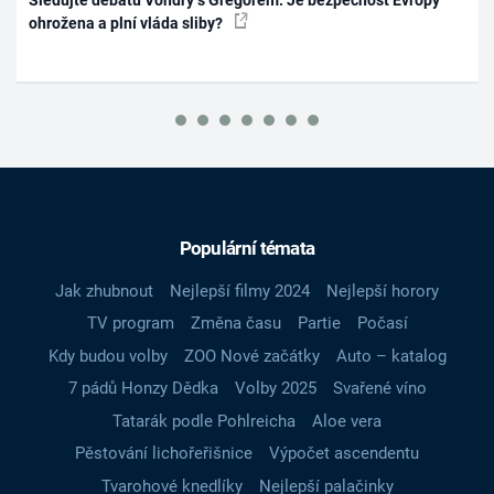
ohrožena a plní vláda sliby?
Populární témata
Jak zhubnout
Nejlepší filmy 2024
Nejlepší horory
TV program
Změna času
Partie
Počasí
Kdy budou volby
ZOO Nové začátky
Auto – katalog
7 pádů Honzy Dědka
Volby 2025
Svařené víno
Tatarák podle Pohlreicha
Aloe vera
Pěstování lichořeřišnice
Výpočet ascendentu
Tvarohové knedlíky
Nejlepší palačinky