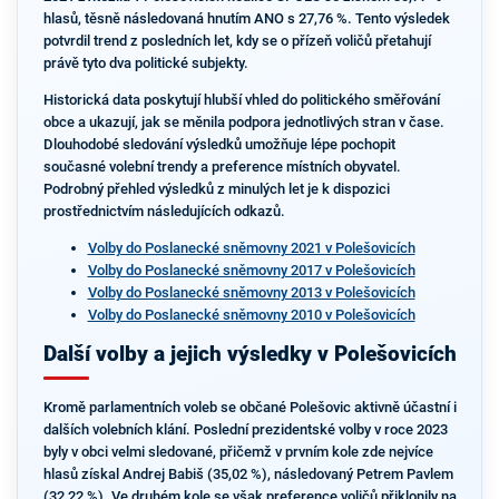
hlasů, těsně následovaná hnutím ANO s 27,76 %. Tento výsledek
potvrdil trend z posledních let, kdy se o přízeň voličů přetahují
právě tyto dva politické subjekty.
Historická data poskytují hlubší vhled do politického směřování
obce a ukazují, jak se měnila podpora jednotlivých stran v čase.
Dlouhodobé sledování výsledků umožňuje lépe pochopit
současné volební trendy a preference místních obyvatel.
Podrobný přehled výsledků z minulých let je k dispozici
prostřednictvím následujících odkazů.
Volby do Poslanecké sněmovny 2021 v Polešovicích
Volby do Poslanecké sněmovny 2017 v Polešovicích
Volby do Poslanecké sněmovny 2013 v Polešovicích
Volby do Poslanecké sněmovny 2010 v Polešovicích
Další volby a jejich výsledky v Polešovicích
Kromě parlamentních voleb se občané Polešovic aktivně účastní i
dalších volebních klání. Poslední prezidentské volby v roce 2023
byly v obci velmi sledované, přičemž v prvním kole zde nejvíce
hlasů získal Andrej Babiš (35,02 %), následovaný Petrem Pavlem
(32,22 %). Ve druhém kole se však preference voličů přiklonily na