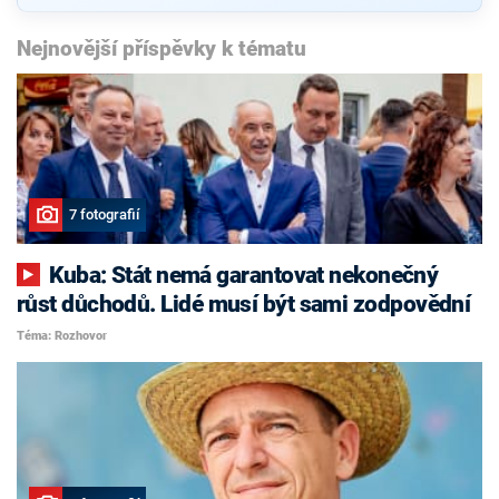
Nejnovější příspěvky k tématu
7 fotografií
Kuba: Stát nemá garantovat nekonečný
růst důchodů. Lidé musí být sami zodpovědní
Téma: Rozhovor