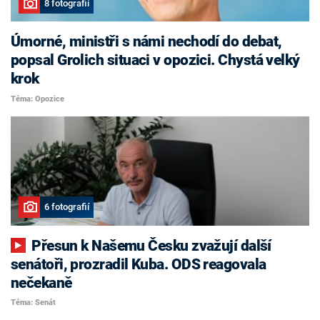
8 fotografií
Úmorné, ministři s námi nechodí do debat,
popsal Grolich situaci v opozici. Chystá velký
krok
Téma: Opozice
6 fotografií
Přesun k Našemu Česku zvažují další
senátoři, prozradil Kuba. ODS reagovala
nečekaně
Téma: Senát