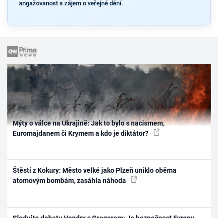
angažovanost a zájem o veřejné dění.
Mýty o válce na Ukrajině: Jak to bylo s nacismem,
Euromajdanem či Krymem a kdo je diktátor?
Štěstí z Kokury: Město velké jako Plzeň uniklo oběma
atomovým bombám, zasáhla náhoda
Sledujte debatu Vondry s Gregorem: Je bezpečnost Evropy