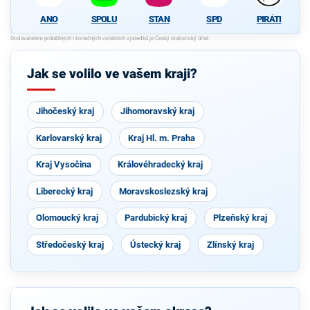
ANO
SPOLU
STAN
SPD
PIRÁTI
Jak se volilo ve vašem kraji?
Jihočeský kraj
Jihomoravský kraj
Karlovarský kraj
Kraj Hl. m. Praha
Kraj Vysočina
Královéhradecký kraj
Liberecký kraj
Moravskoslezský kraj
Olomoucký kraj
Pardubický kraj
Plzeňský kraj
Středočeský kraj
Ústecký kraj
Zlínský kraj