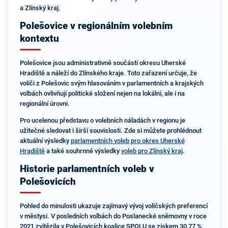
a Zlínský kraj.
Polešovice v regionálním volebním
kontextu
Polešovice jsou administrativně součástí okresu Uherské
Hradiště a náleží do Zlínského kraje. Toto zařazení určuje, že
voliči z Polešovic svým hlasováním v parlamentních a krajských
volbách ovlivňují politické složení nejen na lokální, ale i na
regionální úrovni.
Pro ucelenou představu o volebních náladách v regionu je
užitečné sledovat i širší souvislosti. Zde si můžete prohlédnout
aktuální výsledky
parlamentních voleb pro okres Uherské
Hradiště
a také souhrnné výsledky
voleb pro Zlínský kraj
.
Historie parlamentních voleb v
Polešovicích
Pohled do minulosti ukazuje zajímavý vývoj voličských preferencí
v městysi. V posledních volbách do Poslanecké sněmovny v roce
2021 zvítězila v Polešovicích koalice SPOLU se ziskem 30,77 %