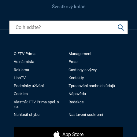
Švestkový koláč
O FTV Prima
Management
Volná místa
Press
Reklama
Castingy a výzvy
HbbTV
Kontakty
Podmínky užívání
Zpracování osobních údajů
Cookies
Nápověda
Vlastník FTV Prima spol. s
Redakce
r.o.
Nahlásit chybu
Nastavení soukromí
App Store