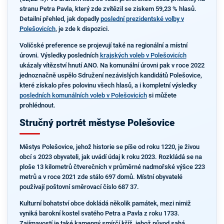
stranu Petra Pavla, který zde zvítězil se ziskem 59,23 % hlasů.
Detailní přehled, jak dopadly
poslední prezidentské volby v
Polešovicích
, je zde k dispozici.
Voličské preference se projevují také na regionální a místní
úrovni. Výsledky posledních
krajských voleb v Polešovicích
ukázaly vítězství hnutí ANO. Na komunální úrovni pak v roce 2022
jednoznačně uspělo Sdružení nezávislých kandidátů Polešovice,
které získalo přes polovinu všech hlasů, a i kompletní výsledky
posledních komunálních voleb v Polešovicích
si můžete
prohlédnout.
Stručný portrét městyse Polešovice
Městys Polešovice, jehož historie se píše od roku 1220, je živou
obcí s 2023 obyvateli, jak uvádí údaj k roku 2023. Rozkládá se na
ploše 13 kilometrů čtverečních v průměrné nadmořské výšce 223
metrů a v roce 2021 zde stálo 697 domů. Místní obyvatelé
používají poštovní směrovací číslo 687 37.
Kulturní bohatství obce dokládá několik památek, mezi nimiž
vyniká barokní kostel svatého Petra a Pavla z roku 1733.
Zajímavostí je také kamenný smírčí kříž, jehož původ sahá