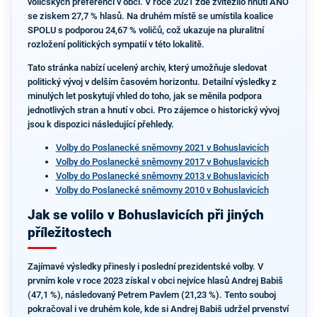
voličských preferencí v obci. V roce 2021 zde zvítězilo hnutí ANO
se ziskem 27,7 % hlasů. Na druhém místě se umístila koalice
SPOLU s podporou 24,67 % voličů, což ukazuje na pluralitní
rozložení politických sympatií v této lokalitě.
Tato stránka nabízí ucelený archiv, který umožňuje sledovat
politický vývoj v delším časovém horizontu. Detailní výsledky z
minulých let poskytují vhled do toho, jak se měnila podpora
jednotlivých stran a hnutí v obci. Pro zájemce o historický vývoj
jsou k dispozici následující přehledy.
Volby do Poslanecké sněmovny 2021 v Bohuslavicích
Volby do Poslanecké sněmovny 2017 v Bohuslavicích
Volby do Poslanecké sněmovny 2013 v Bohuslavicích
Volby do Poslanecké sněmovny 2010 v Bohuslavicích
Jak se volilo v Bohuslavicích při jiných
příležitostech
Zajímavé výsledky přinesly i poslední prezidentské volby. V
prvním kole v roce 2023 získal v obci nejvíce hlasů Andrej Babiš
(47,1 %), následovaný Petrem Pavlem (21,23 %). Tento souboj
pokračoval i ve druhém kole, kde si Andrej Babiš udržel prvenství