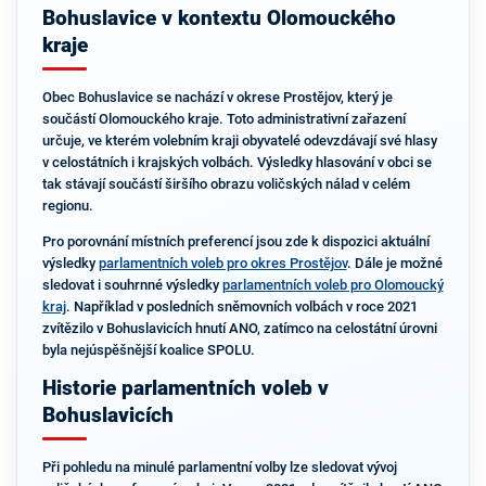
Bohuslavice v kontextu Olomouckého
kraje
Obec Bohuslavice se nachází v okrese Prostějov, který je
součástí Olomouckého kraje. Toto administrativní zařazení
určuje, ve kterém volebním kraji obyvatelé odevzdávají své hlasy
v celostátních i krajských volbách. Výsledky hlasování v obci se
tak stávají součástí širšího obrazu voličských nálad v celém
regionu.
Pro porovnání místních preferencí jsou zde k dispozici aktuální
výsledky
parlamentních voleb pro okres Prostějov
. Dále je možné
sledovat i souhrnné výsledky
parlamentních voleb pro Olomoucký
kraj
. Například v posledních sněmovních volbách v roce 2021
zvítězilo v Bohuslavicích hnutí ANO, zatímco na celostátní úrovni
byla nejúspěšnější koalice SPOLU.
Historie parlamentních voleb v
Bohuslavicích
Při pohledu na minulé parlamentní volby lze sledovat vývoj