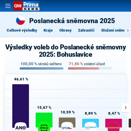
Poslanecká sněmovna 2025
Celkové výsledky
Kraje
Okresy
Zahraničí
Složení sněmovn
Výsledky voleb do Poslanecké sněmovny
2025: Bohuslavice
100,00
%
71,86
%
okrsků sečteno
volební účast
46,61 %
15,67 %
10,59 %
8,89 %
8,47 %