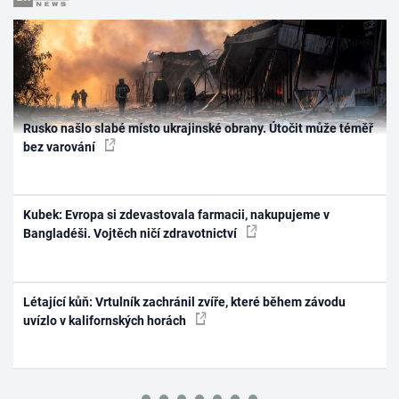
Rusko našlo slabé místo ukrajinské obrany. Útočit může téměř
bez varování
Kubek: Evropa si zdevastovala farmacii, nakupujeme v
Bangladéši. Vojtěch ničí zdravotnictví
Létající kůň: Vrtulník zachránil zvíře, které během závodu
uvízlo v kalifornských horách