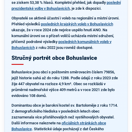
se ziskem 53,38 % hlasů. Kompletní přehled, jak dopadly
poslední
prezidentské volby v Bohuslavicích
, je zde k dispozici.
Obyvatelé se aktivně účastní i voleb na regionální a místní úrovni.
Přehled výsledků
posledních krajských voleb v Bohuslavicích
ukazuje, že v roce 2024 zde nejvíce uspělo hnutí ANO. Na
komunální úrovni se o přízeň voličů ucházela místní sdružení,
přičemž podrobné výsledky
posledních komunálních voleb v
Bohuslavicích
z roku 2022 jsou rovněž dostupné.
Stručný portrét obce Bohuslavice
Bohuslavice jsou obcí s poštovním směrovacím číslem 79856,
jejíž historie sahá až do roku 1288. Podle údajů z roku 2023 zde
žije 447 obyvatel na rozloze 4,9 km². Obec se rozkládá v
průměrné nadmořské výšce 409 metrů a v roce 2021 zde bylo
evidováno 108 domů.
Dominantou obce je barokní kostel sv. Bartoloměje z roku 1714.
Z demografického hlediska v posledních letech obec
zaznamenala více přistěhovalých než vystěhovalých obyvatel.
Další informace naleznete na
oficiálních stránkách obce
Bohuslavice
. Statistické údaje pocházejí z dat Českého