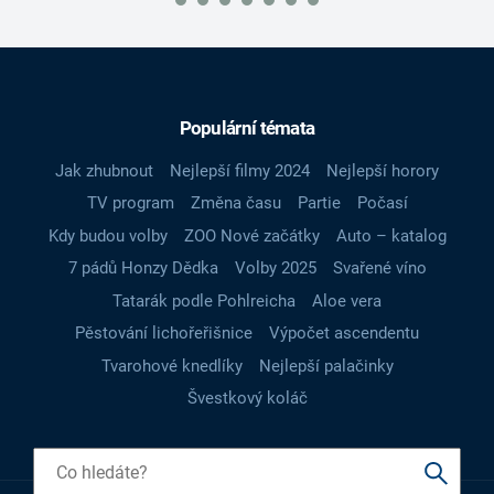
Populární témata
Jak zhubnout
Nejlepší filmy 2024
Nejlepší horory
TV program
Změna času
Partie
Počasí
Kdy budou volby
ZOO Nové začátky
Auto – katalog
7 pádů Honzy Dědka
Volby 2025
Svařené víno
Tatarák podle Pohlreicha
Aloe vera
Pěstování lichořeřišnice
Výpočet ascendentu
Tvarohové knedlíky
Nejlepší palačinky
Švestkový koláč