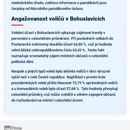
statistického úřadu, zatímco informace o památkách jsou
čerpány od Národního památkového ústavu.
Angažovanost voličů v Bohuslavicích
Volební účast v Bohuslavicích vykazuje zajímavé trendy v
porovnání s celostátním průměrem. Při posledních volbách do
Poslanecké sněmovny dosáhla účast 64,80 %, což je hodnota
velmi blízká celorepublikovému číslu 65,43 %. Tento fakt
naznačuje srovnatelný zájem místních občanů o celostátní
politické dění.
Naopak u jiných typů voleb byla aktivita voličů v obci výrazně
vyšší než v celé České republice. Například v prvním kole
prezidentských voleb přišlo hlasovat 73,79 % oprávněných voličů
a u komunálních voleb byla účast 57,68 %. Tyto hodnoty převyšují
celostátní průměry, což může svědčit o silném zapojení občanů
do rozhodování na místní i celostátní úrovni.