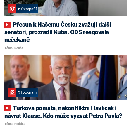
6 fotografií
Přesun k Našemu Česku zvažují další
senátoři, prozradil Kuba. ODS reagovala
nečekaně
Téma: Senát
9 fotografií
Turkova pomsta, nekonfliktní Havlíček i
návrat Klause. Kdo může vyzvat Petra Pavla?
Téma: Politika