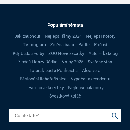
Populární témata
Jak zhubnout
Nejlepší filmy 2024
Nejlepší horory
TV program
Změna času
Partie
Počasí
Kdy budou volby
ZOO Nové začátky
Auto – katalog
7 pádů Honzy Dědka
Volby 2025
Svařené víno
Tatarák podle Pohlreicha
Aloe vera
Pěstování lichořeřišnice
Výpočet ascendentu
Tvarohové knedlíky
Nejlepší palačinky
Švestkový koláč