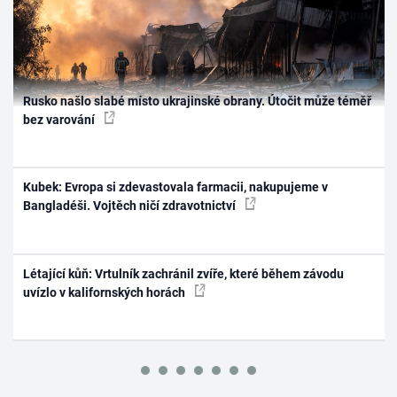
Rusko našlo slabé místo ukrajinské obrany. Útočit může téměř
bez varování
Kubek: Evropa si zdevastovala farmacii, nakupujeme v
Bangladéši. Vojtěch ničí zdravotnictví
Létající kůň: Vrtulník zachránil zvíře, které během závodu
uvízlo v kalifornských horách