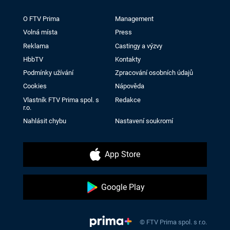
O FTV Prima
Management
Volná místa
Press
Reklama
Castingy a výzvy
HbbTV
Kontakty
Podmínky užívání
Zpracování osobních údajů
Cookies
Nápověda
Vlastník FTV Prima spol. s
Redakce
r.o.
Nahlásit chybu
Nastavení soukromí
App Store
Google Play
© FTV Prima spol. s r.o.