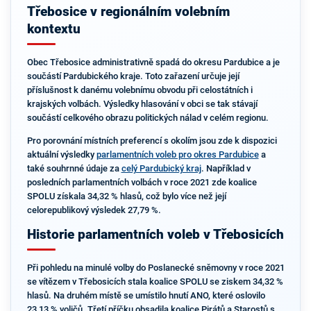
Třebosice v regionálním volebním
kontextu
Obec Třebosice administrativně spadá do okresu Pardubice a je
součástí Pardubického kraje. Toto zařazení určuje její
příslušnost k danému volebnímu obvodu při celostátních i
krajských volbách. Výsledky hlasování v obci se tak stávají
součástí celkového obrazu politických nálad v celém regionu.
Pro porovnání místních preferencí s okolím jsou zde k dispozici
aktuální výsledky
parlamentních voleb pro okres Pardubice
a
také souhrnné údaje za
celý Pardubický kraj
. Například v
posledních parlamentních volbách v roce 2021 zde koalice
SPOLU získala 34,32 % hlasů, což bylo více než její
celorepublikový výsledek 27,79 %.
Historie parlamentních voleb v Třebosicích
Při pohledu na minulé volby do Poslanecké sněmovny v roce 2021
se vítězem v Třebosicích stala koalice SPOLU se ziskem 34,32 %
hlasů. Na druhém místě se umístilo hnutí ANO, které oslovilo
23,13 % voličů. Třetí příčku obsadila koalice Pirátů a Starostů s