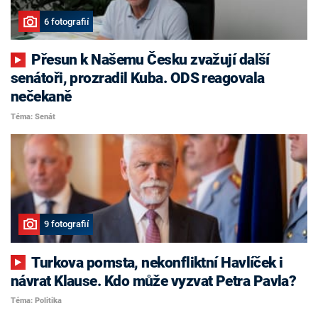
6 fotografií
Přesun k Našemu Česku zvažují další
senátoři, prozradil Kuba. ODS reagovala
nečekaně
Téma: Senát
9 fotografií
Turkova pomsta, nekonfliktní Havlíček i
návrat Klause. Kdo může vyzvat Petra Pavla?
Téma: Politika