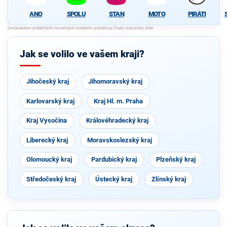
ANO
SPOLU
STAN
MOTO
PIRÁTI
Jak se volilo ve vašem kraji?
Jihočeský kraj
Jihomoravský kraj
Karlovarský kraj
Kraj Hl. m. Praha
Kraj Vysočina
Královéhradecký kraj
Liberecký kraj
Moravskoslezský kraj
Olomoucký kraj
Pardubický kraj
Plzeňský kraj
Středočeský kraj
Ústecký kraj
Zlínský kraj