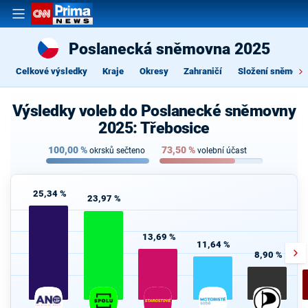
Poslanecká sněmovna 2025
Celkové výsledky
Kraje
Okresy
Zahraničí
Složení sněmovn
Výsledky voleb do Poslanecké sněmovny
2025: Třebosice
100,00
%
73,50
%
okrsků sečteno
volební účast
25,34 %
23,97 %
13,69 %
11,64 %
8,90 %