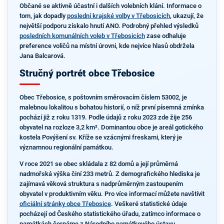
Občané se aktivně účastní i dalších volebních klání. Informace o
tom, jak dopadly
poslední krajské volby v Třebosicích
, ukazují, že
největší podporu získalo hnutí ANO. Podrobný přehled výsledků
posledních komunálních voleb v Třebosicích
zase odhaluje
preference voličů na místní úrovni, kde nejvíce hlasů obdržela
Jana Balcarová.
Stručný portrét obce Třebosice
Obec Třebosice, s poštovním směrovacím číslem 53002, je
malebnou lokalitou s bohatou historií, o níž první písemná zmínka
pochází již z roku 1319. Podle údajů z roku 2023 zde žije 256
obyvatel na rozloze 3,2 km². Dominantou obce je areál gotického
kostela Povýšení sv. Kříže se vzácnými freskami, který je
významnou regionální památkou.
V roce 2021 se obec skládala z 82 domů a její průměrná
nadmořská výška činí 233 metrů. Z demografického hlediska je
zajímavá věková struktura s nadprůměrným zastoupením
obyvatel v produktivním věku. Pro více informací můžete navštívit
oficiální stránky obce Třebosice
. Veškeré statistické údaje
pocházejí od Českého statistického úřadu, zatímco informace o
památkách čerpáme z Národního památkového ústavu.