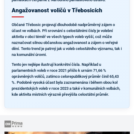
Angažovanost voličů v Třebosicích
Občané Třebosic projevují dlouhodobě nadprůměrný zájem o
účast ve volbách. Při srovnání s celostátními čísly je volební
aktivita v obci téměř ve všech typech voleb vyšší, což může
naznačovat silnou občanskou angažovanost a zájem o veřejné
dění. Tento trend je patrný jak u voleb celostátního významu, tak i
na komunální úrovni.
Tento jev nejlépe ilustrují konkrétní čísla. Například u
parlamentních voleb v roce 2021 přišlo k urnám 71,66 %
oprávněných voličů, zatímco celorepublikový průměr činil 65,43
%. Podobně vysoká účast byla zaznamenána i během obou kol
prezidentských voleb v roce 2023 a také v komunálních volbách,
kde aktivita místních výrazně převýšila celostátní průměr.