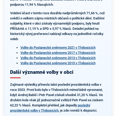
podporou 11,94 % hlasujících.
Volební účast v tomto roce dosáhla nadprůměrných 71,66 %, což
svědčí o velkém zájmu místních občanů o politické dění. Dalšími
subjekty, které v obci získaly významnější podporu, byly hnutí
PŘÍSAHA s 11,19 % a SPD s 5,97 % hlasů. Detailní pohled na
historický vývoj preferencí nabízejí odkazy na jednotlivé ročníky
voleb.
Volby do Poslanecké sněmovny 2021 v Třebosicích
Volby do Poslanecké sněmovny 2017 v Třebosicích
Volby do Poslanecké sněmovny 2013 v Třebosicích
Volby do Poslanecké sněmovny 2010 v Třebosicích
Další významné volby v obci
Zajímavé výsledky přinesla také poslední prezidentská volba v
roce 2023. První kolo bylo v Třebosicích mimořádně vyrovnané,
když Andrej Babiš i Petr Pavel získali shodně 31,20 % hlasů. Ve
druhém kole však již jednoznačně zvítězil Petr Pavel se ziskem
62,22 % hlasů. Kompletní přehled, jak dopadly
poslední
prezidentské volby v Třebosicích
, je zde rovněž k dispozici.