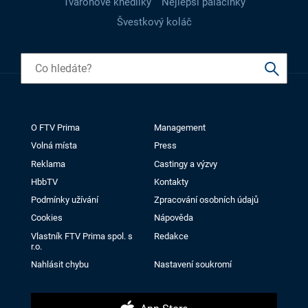
Tvarohové knedlíky
Nejlepší palačinky
Švestkový koláč
O FTV Prima
Management
Volná místa
Press
Reklama
Castingy a výzvy
HbbTV
Kontakty
Podmínky užívání
Zpracování osobních údajů
Cookies
Nápověda
Vlastník FTV Prima spol. s
Redakce
r.o.
Nahlásit chybu
Nastavení soukromí