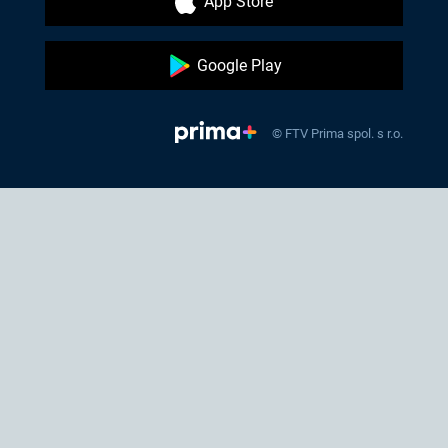
App Store
Google Play
© FTV Prima spol. s r.o.