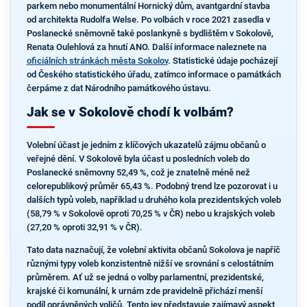
parkem nebo monumentální Hornický dům, avantgardní stavba
od architekta Rudolfa Welse. Po volbách v roce 2021 zasedla v
Poslanecké sněmovně také poslankyně s bydlištěm v Sokolově,
Renata Oulehlová za hnutí ANO. Další informace naleznete na
oficiálních stránkách města Sokolov
. Statistické údaje pocházejí
od Českého statistického úřadu, zatímco informace o památkách
čerpáme z dat Národního památkového ústavu.
Jak se v Sokolově chodí k volbám?
Volební účast je jedním z klíčových ukazatelů zájmu občanů o
veřejné dění. V Sokolově byla účast u posledních voleb do
Poslanecké sněmovny 52,49 %, což je znatelně méně než
celorepublikový průměr 65,43 %. Podobný trend lze pozorovat i u
dalších typů voleb, například u druhého kola prezidentských voleb
(58,79 % v Sokolově oproti 70,25 % v ČR) nebo u krajských voleb
(27,20 % oproti 32,91 % v ČR).
Tato data naznačují, že volební aktivita občanů Sokolova je napříč
různými typy voleb konzistentně nižší ve srovnání s celostátním
průměrem. Ať už se jedná o volby parlamentní, prezidentské,
krajské či komunální, k urnám zde pravidelně přichází menší
podíl oprávněných voličů. Tento jev představuje zajímavý aspekt