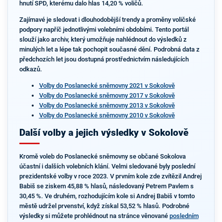
hnutí SPD, kterému dalo hlas 14,20 % voličů.
Zajímavé je sledovat i dlouhodobější trendy a proměny voličské
podpory napříč jednotlivými volebními obdobími. Tento portál
slouží jako archiv, který umožňuje nahlédnout do výsledků z
minulých let a lépe tak pochopit současné dění. Podrobná data z
předchozích let jsou dostupná prostřednictvím následujících
odkazů.
Volby do Poslanecké sněmovny 2021 v Sokolově
Volby do Poslanecké sněmovny 2017 v Sokolově
Volby do Poslanecké sněmovny 2013 v Sokolově
Volby do Poslanecké sněmovny 2010 v Sokolově
Další volby a jejich výsledky v Sokolově
Kromě voleb do Poslanecké sněmovny se občané Sokolova
účastní i dalších volebních klání. Velmi sledované byly poslední
prezidentské volby v roce 2023. V prvním kole zde zvítězil Andrej
Babiš se ziskem 45,88 % hlasů, následovaný Petrem Pavlem s
30,45 %. Ve druhém, rozhodujícím kole si Andrej Babiš v tomto
městě udržel prvenství, když získal 53,52 % hlasů. Podrobné
výsledky si můžete prohlédnout na stránce věnované
posledním