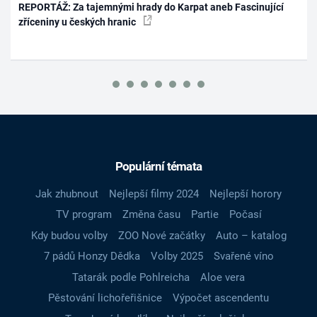
REPORTÁŽ: Za tajemnými hrady do Karpat aneb Fascinující
zříceniny u českých hranic
Populární témata
Jak zhubnout
Nejlepší filmy 2024
Nejlepší horory
TV program
Změna času
Partie
Počasí
Kdy budou volby
ZOO Nové začátky
Auto – katalog
7 pádů Honzy Dědka
Volby 2025
Svařené víno
Tatarák podle Pohlreicha
Aloe vera
Pěstování lichořeřišnice
Výpočet ascendentu