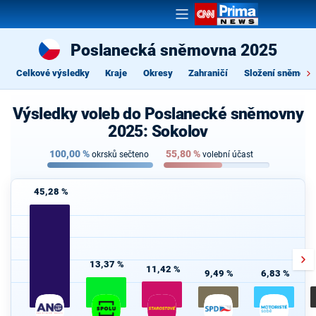
Poslanecká sněmovna 2025
Celkové výsledky
Kraje
Okresy
Zahraničí
Složení sněmovn
Výsledky voleb do Poslanecké sněmovny
2025: Sokolov
100,00
%
55,80
%
okrsků sečteno
volební účast
45,28 %
13,37 %
11,42 %
9,49 %
6,83 %