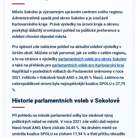
Město Sokolov je významným správním centrem svého regionu.
Administrativně spadá pod okres Sokolov a je součástí
Karlovarského kraje. Právě výsledky na úrovni kraje a okresu
poskytují důležitý srovnávací pohled na politické preference a
volební chování obyvatel města.
Pro úplnost zde nabízíme pohled na aktuální volební výsledky v
širším okolí. Můžete si tak porovnat, jak se volilo v celém regionu,
a to na stránce s výsledky
parlamentních voleb pro okres Sokolov
a také na přehledu pro
parlamentních voleb pro Karlovarský kraj
.
Například v posledních volbách do Poslanecké sněmovny v roce
2021 zvítězilo v Sokolově hnutí ANO s 34,45 % hlasů, zatímco na
celorepublikové úrovni byla nejúspěšnější koalice SPOLU s 27,79
%.
Historie parlamentních voleb v Sokolově
Při pohledu na minulé parlamentní volby lze sledovat vývoj
politických nálad ve městě. V roce 2021 zde voliči dali nejvíce
hlasů hnutí ANO, které získalo 34,45 %. Na druhém místě se
umístila koalice SPOLU se ziskem 17,94 % a třetí příčku obsadilo