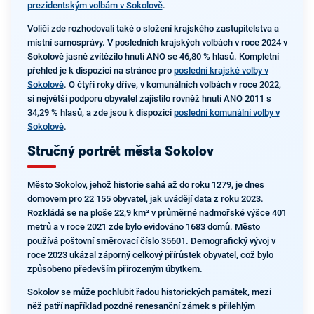
prezidentským volbám v Sokolově
.
Voliči zde rozhodovali také o složení krajského zastupitelstva a
místní samosprávy. V posledních krajských volbách v roce 2024 v
Sokolově jasně zvítězilo hnutí ANO se 46,80 % hlasů. Kompletní
přehled je k dispozici na stránce pro
poslední krajské volby v
Sokolově
. O čtyři roky dříve, v komunálních volbách v roce 2022,
si největší podporu obyvatel zajistilo rovněž hnutí ANO 2011 s
34,29 % hlasů, a zde jsou k dispozici
poslední komunální volby v
Sokolově
.
Stručný portrét města Sokolov
Město Sokolov, jehož historie sahá až do roku 1279, je dnes
domovem pro 22 155 obyvatel, jak uvádějí data z roku 2023.
Rozkládá se na ploše 22,9 km² v průměrné nadmořské výšce 401
metrů a v roce 2021 zde bylo evidováno 1683 domů. Město
používá poštovní směrovací číslo 35601. Demografický vývoj v
roce 2023 ukázal záporný celkový přírůstek obyvatel, což bylo
způsobeno především přirozeným úbytkem.
Sokolov se může pochlubit řadou historických památek, mezi
něž patří například pozdně renesanční zámek s přilehlým