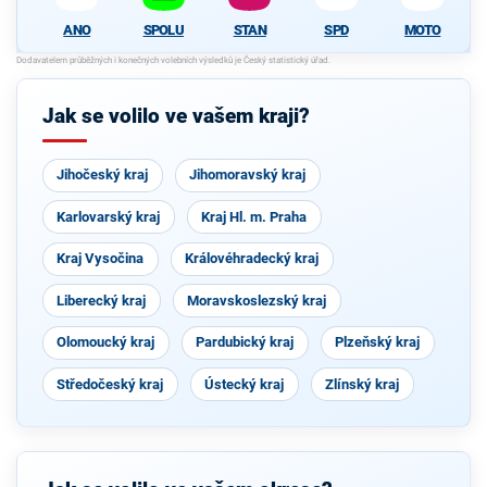
ANO
SPOLU
STAN
SPD
MOTO
Jak se volilo ve vašem kraji?
Jihočeský kraj
Jihomoravský kraj
Karlovarský kraj
Kraj Hl. m. Praha
Kraj Vysočina
Královéhradecký kraj
Liberecký kraj
Moravskoslezský kraj
Olomoucký kraj
Pardubický kraj
Plzeňský kraj
Středočeský kraj
Ústecký kraj
Zlínský kraj