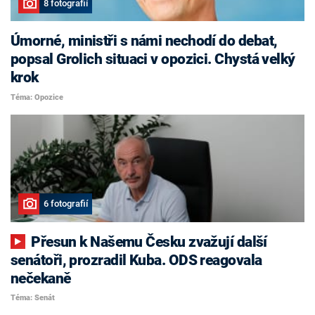
8 fotografií
Úmorné, ministři s námi nechodí do debat,
popsal Grolich situaci v opozici. Chystá velký
krok
Téma: Opozice
6 fotografií
Přesun k Našemu Česku zvažují další
senátoři, prozradil Kuba. ODS reagovala
nečekaně
Téma: Senát