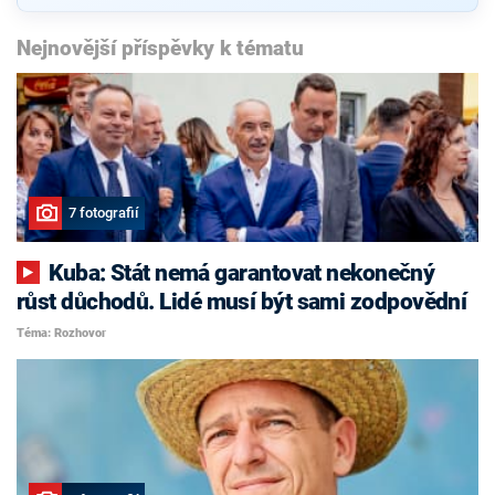
Nejnovější příspěvky k tématu
7 fotografií
Kuba: Stát nemá garantovat nekonečný
růst důchodů. Lidé musí být sami zodpovědní
Téma: Rozhovor