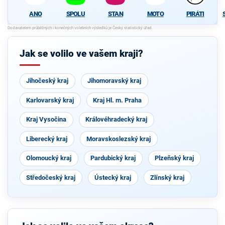
ANO
SPOLU
STAN
MOTO
PIRÁTI
Jak se volilo ve vašem kraji?
Jihočeský kraj
Jihomoravský kraj
Karlovarský kraj
Kraj Hl. m. Praha
Kraj Vysočina
Královéhradecký kraj
Liberecký kraj
Moravskoslezský kraj
Olomoucký kraj
Pardubický kraj
Plzeňský kraj
Středočeský kraj
Ústecký kraj
Zlínský kraj