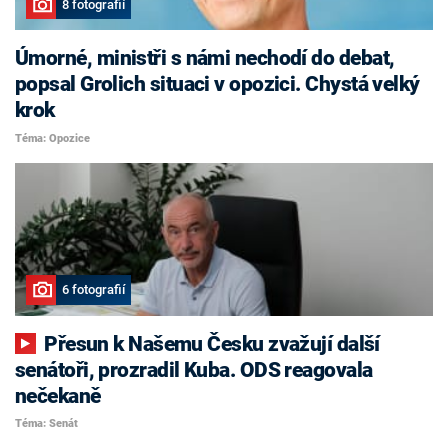
8 fotografií
Úmorné, ministři s námi nechodí do debat,
popsal Grolich situaci v opozici. Chystá velký
krok
Téma: Opozice
6 fotografií
Přesun k Našemu Česku zvažují další
senátoři, prozradil Kuba. ODS reagovala
nečekaně
Téma: Senát