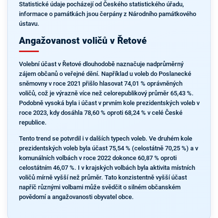
Statistické údaje pocházejí od Českého statistického úřadu,
informace o památkách jsou čerpány z Národního památkového
ústavu.
Angažovanost voličů v Řetové
Volební účast v Řetové dlouhodobě naznačuje nadprůměrný
zájem občanů o veřejné dění. Například u voleb do Poslanecké
sněmovny v roce 2021 přišlo hlasovat 74,01 % oprávněných
voličů, což je výrazně více než celorepublikový průměr 65,43 %.
Podobně vysoká byla i účast v prvním kole prezidentských voleb v
roce 2023, kdy dosáhla 78,60 % oproti 68,24 % v celé České
republice.
Tento trend se potvrdil i v dalších typech voleb. Ve druhém kole
prezidentských voleb byla účast 75,54 % (celostátně 70,25 %) a v
komunálních volbách v roce 2022 dokonce 60,87 % oproti
celostátním 46,07 %. I v krajských volbách byla aktivita místních
voličů mírně vyšší než průměr. Tato konzistentně vyšší účast
napříč různými volbami může svědčit o silném občanském
povědomí a angažovanosti obyvatel obce.