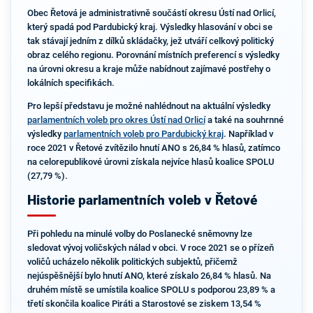
Obec Řetová je administrativně součástí okresu Ústí nad Orlicí,
který spadá pod Pardubický kraj. Výsledky hlasování v obci se
tak stávají jedním z dílků skládačky, jež utváří celkový politický
obraz celého regionu. Porovnání místních preferencí s výsledky
na úrovni okresu a kraje může nabídnout zajímavé postřehy o
lokálních specifikách.
Pro lepší představu je možné nahlédnout na aktuální výsledky
parlamentních voleb pro okres Ústí nad Orlicí
a také na souhrnné
výsledky
parlamentních voleb pro Pardubický kraj
. Například v
roce 2021 v Řetové zvítězilo hnutí ANO s 26,84 % hlasů, zatímco
na celorepublikové úrovni získala nejvíce hlasů koalice SPOLU
(27,79 %).
Historie parlamentních voleb v Řetové
Při pohledu na minulé volby do Poslanecké sněmovny lze
sledovat vývoj voličských nálad v obci. V roce 2021 se o přízeň
voličů ucházelo několik politických subjektů, přičemž
nejúspěšnější bylo hnutí ANO, které získalo 26,84 % hlasů. Na
druhém místě se umístila koalice SPOLU s podporou 23,89 % a
třetí skončila koalice Piráti a Starostové se ziskem 13,54 %