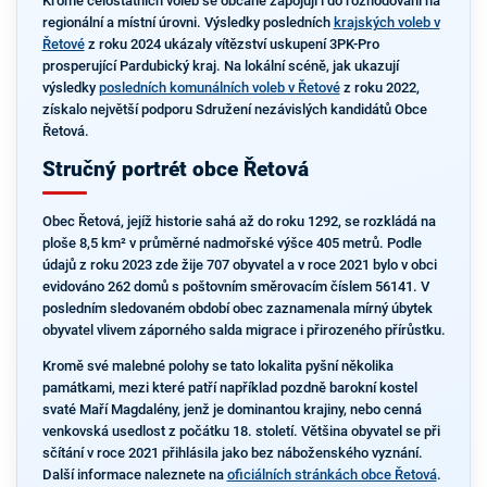
Kromě celostátních voleb se občané zapojují i do rozhodování na
regionální a místní úrovni. Výsledky posledních
krajských voleb v
Řetové
z roku 2024 ukázaly vítězství uskupení 3PK-Pro
prosperující Pardubický kraj. Na lokální scéně, jak ukazují
výsledky
posledních komunálních voleb v Řetové
z roku 2022,
získalo největší podporu Sdružení nezávislých kandidátů Obce
Řetová.
Stručný portrét obce Řetová
Obec Řetová, jejíž historie sahá až do roku 1292, se rozkládá na
ploše 8,5 km² v průměrné nadmořské výšce 405 metrů. Podle
údajů z roku 2023 zde žije 707 obyvatel a v roce 2021 bylo v obci
evidováno 262 domů s poštovním směrovacím číslem 56141. V
posledním sledovaném období obec zaznamenala mírný úbytek
obyvatel vlivem záporného salda migrace i přirozeného přírůstku.
Kromě své malebné polohy se tato lokalita pyšní několika
památkami, mezi které patří například pozdně barokní kostel
svaté Maří Magdalény, jenž je dominantou krajiny, nebo cenná
venkovská usedlost z počátku 18. století. Většina obyvatel se při
sčítání v roce 2021 přihlásila jako bez náboženského vyznání.
Další informace naleznete na
oficiálních stránkách obce Řetová
.