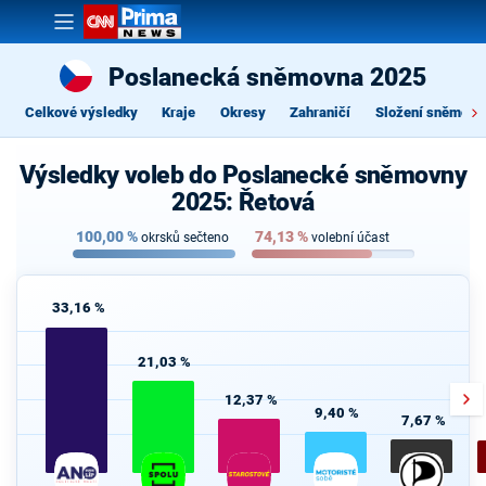
Poslanecká sněmovna 2025
Celkové výsledky
Kraje
Okresy
Zahraničí
Složení sněmovn
Výsledky voleb do Poslanecké sněmovny
2025: Řetová
100,00
%
74,13
%
okrsků sečteno
volební účast
33,16 %
21,03 %
12,37 %
9,40 %
7,67 %