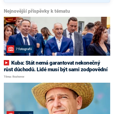
Nejnovější příspěvky k tématu
7 fotografií
Kuba: Stát nemá garantovat nekonečný
růst důchodů. Lidé musí být sami zodpovědní
Téma: Rozhovor