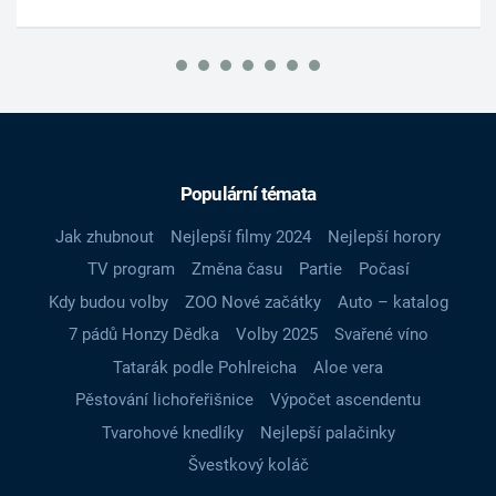
Populární témata
Jak zhubnout
Nejlepší filmy 2024
Nejlepší horory
TV program
Změna času
Partie
Počasí
Kdy budou volby
ZOO Nové začátky
Auto – katalog
7 pádů Honzy Dědka
Volby 2025
Svařené víno
Tatarák podle Pohlreicha
Aloe vera
Pěstování lichořeřišnice
Výpočet ascendentu
Tvarohové knedlíky
Nejlepší palačinky
Švestkový koláč