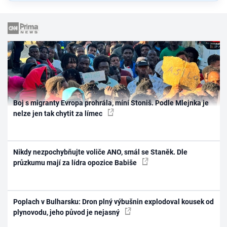
Boj s migranty Evropa prohrála, míní Stoniš. Podle Mlejnka je
nelze jen tak chytit za límec
Nikdy nezpochybňujte voliče ANO, smál se Staněk. Dle
průzkumu mají za lídra opozice Babiše
Poplach v Bulharsku: Dron plný výbušnin explodoval kousek od
plynovodu, jeho původ je nejasný