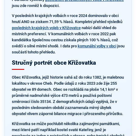
jsou zde rovněž k dispozici.
V posledních krajských volbách v roce 2024 dominovalo v obci
hnutí ANO se ziskem 71,59 % hlasů. Kompletní přehled výsledků
posledních krajských voleb v Křižovatce
nabízí další vhled do
místních preferencí. V komunálních volbách v roce 2022 pak
kandidátka Společnou cestou získala plných 100 % hlasů, což
svědčí o silné místní shodě. I data pro
komunální volby v obci
jsou
součástí tohoto přehledu.
Stručný portrét obce Křižovatka
Obec Křižovatka, jejíž historie sahá až do roku 1382, je malebnou
lokalitou v okrese Cheb. Podle údajů z roku 2023 zde žije 255
obyvatel ve 89 domech. Obec se rozkládá na ploše 14,1 km² v
průměrné nadmořské výšce 473 metrů a používá poštovní
směrovací číslo 35134. Z demografických údajů vyplývá, že v
posledním sledovaném období zaznamenala mírný úbytek
obyvatel vlivem záporné bilance migrace i přirozeného přírůstku.
Křižovatka se může pochlubit několika zajímavými památkami,
mezi které patří například kostel svaté Kateřiny, jenž je
považován za jeden z nejstarších v okrese, nebo typická chebská