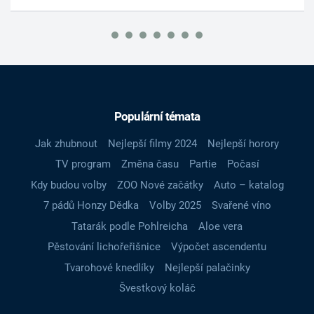
Populární témata
Jak zhubnout
Nejlepší filmy 2024
Nejlepší horory
TV program
Změna času
Partie
Počasí
Kdy budou volby
ZOO Nové začátky
Auto – katalog
7 pádů Honzy Dědka
Volby 2025
Svařené víno
Tatarák podle Pohlreicha
Aloe vera
Pěstování lichořeřišnice
Výpočet ascendentu
Tvarohové knedlíky
Nejlepší palačinky
Švestkový koláč