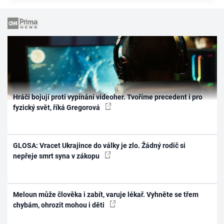
Hráči bojují proti vypínání videoher. Tvoříme precedent i pro
fyzický svět, říká Gregorová
GLOSA: Vracet Ukrajince do války je zlo. Žádný rodič si
nepřeje smrt syna v zákopu
Meloun může člověka i zabít, varuje lékař. Vyhněte se třem
chybám, ohrozit mohou i děti