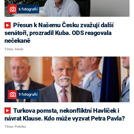
6 fotografií
Přesun k Našemu Česku zvažují další
senátoři, prozradil Kuba. ODS reagovala
nečekaně
Téma: Senát
9 fotografií
Turkova pomsta, nekonfliktní Havlíček i
návrat Klause. Kdo může vyzvat Petra Pavla?
Téma: Politika