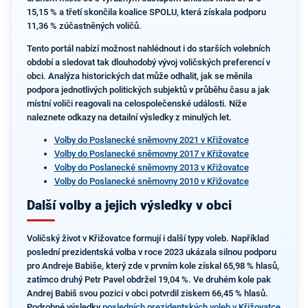
15,15 % a třetí skončila koalice SPOLU, která získala podporu
11,36 % zúčastněných voličů.
Tento portál nabízí možnost nahlédnout i do starších volebních
období a sledovat tak dlouhodobý vývoj voličských preferencí v
obci. Analýza historických dat může odhalit, jak se měnila
podpora jednotlivých politických subjektů v průběhu času a jak
místní voliči reagovali na celospolečenské události. Níže
naleznete odkazy na detailní výsledky z minulých let.
Volby do Poslanecké sněmovny 2021 v Křižovatce
Volby do Poslanecké sněmovny 2017 v Křižovatce
Volby do Poslanecké sněmovny 2013 v Křižovatce
Volby do Poslanecké sněmovny 2010 v Křižovatce
Další volby a jejich výsledky v obci
Voličský život v Křižovatce formují i další typy voleb. Například
poslední prezidentská volba v roce 2023 ukázala silnou podporu
pro Andreje Babiše, který zde v prvním kole získal 65,98 % hlasů,
zatímco druhý Petr Pavel obdržel 19,04 %. Ve druhém kole pak
Andrej Babiš svou pozici v obci potvrdil ziskem 66,45 % hlasů.
Podrobné výsledky
posledních prezidentských voleb v Křižovatce