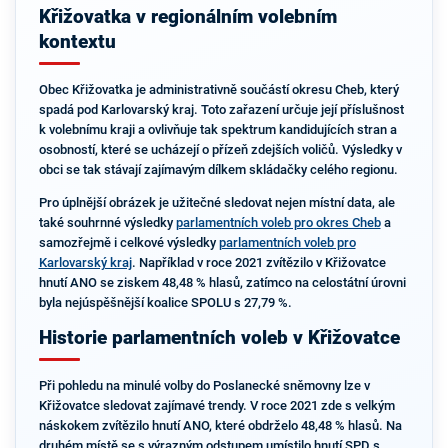
Křižovatka v regionálním volebním
kontextu
Obec Křižovatka je administrativně součástí okresu Cheb, který
spadá pod Karlovarský kraj. Toto zařazení určuje její příslušnost
k volebnímu kraji a ovlivňuje tak spektrum kandidujících stran a
osobností, které se ucházejí o přízeň zdejších voličů. Výsledky v
obci se tak stávají zajímavým dílkem skládačky celého regionu.
Pro úplnější obrázek je užitečné sledovat nejen místní data, ale
také souhrnné výsledky
parlamentních voleb pro okres Cheb
a
samozřejmě i celkové výsledky
parlamentních voleb pro
Karlovarský kraj
. Například v roce 2021 zvítězilo v Křižovatce
hnutí ANO se ziskem 48,48 % hlasů, zatímco na celostátní úrovni
byla nejúspěšnější koalice SPOLU s 27,79 %.
Historie parlamentních voleb v Křižovatce
Při pohledu na minulé volby do Poslanecké sněmovny lze v
Křižovatce sledovat zajímavé trendy. V roce 2021 zde s velkým
náskokem zvítězilo hnutí ANO, které obdrželo 48,48 % hlasů. Na
druhém místě se s výrazným odstupem umístilo hnutí SPD s