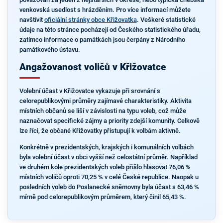
venkovská usedlost s hrázděním. Pro více informací můžete
navštívit
oficiální stránky obce Křižovatka
. Veškeré statistické
údaje na této stránce pocházejí od Českého statistického úřadu,
zatímco informace o památkách jsou čerpány z Národního
památkového ústavu.
Angažovanost voličů v Křižovatce
Volební účast v Křižovatce vykazuje při srovnání s
celorepublikovými průměry zajímavé charakteristiky. Aktivita
místních občanů se liší v závislosti na typu voleb, což může
naznačovat specifické zájmy a priority zdejší komunity. Celkově
lze říci, že občané Křižovatky přistupují k volbám aktivně.
Konkrétně v prezidentských, krajských i komunálních volbách
byla volební účast v obci vyšší než celostátní průměr. Například
ve druhém kole prezidentských voleb přišlo hlasovat 76,06 %
místních voličů oproti 70,25 % v celé České republice. Naopak u
posledních voleb do Poslanecké sněmovny byla účast s 63,46 %
mírně pod celorepublikovým průměrem, který činil 65,43 %.