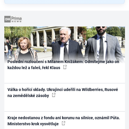
Poslední rozloučení s Milanem Knížákem: Odmítejme jako on
každou lež a faleš, řekl Klaus
Válka o hořící sklady. Ukrajinci udeřili na Wildberries, Rusové
na zemědělské zásoby
Kraje nedostanou z fondu ani korunu na silnice, oznámil Půta.
Ministerstvo krok vysvětluje