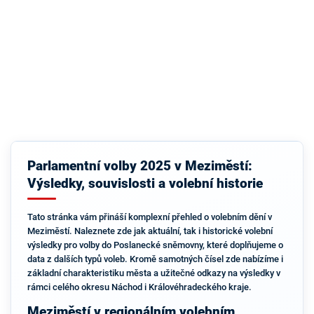
Parlamentní volby 2025 v Meziměstí:
Výsledky, souvislosti a volební historie
Tato stránka vám přináší komplexní přehled o volebním dění v
Meziměstí. Naleznete zde jak aktuální, tak i historické volební
výsledky pro volby do Poslanecké sněmovny, které doplňujeme o
data z dalších typů voleb. Kromě samotných čísel zde nabízíme i
základní charakteristiku města a užitečné odkazy na výsledky v
rámci celého okresu Náchod i Královéhradeckého kraje.
Meziměstí v regionálním volebním