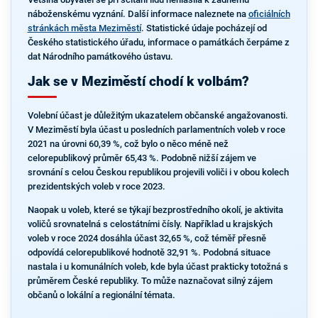
náboženskému vyznání. Další informace naleznete na
oficiálních
stránkách města Meziměstí
. Statistické údaje pocházejí od
Českého statistického úřadu, informace o památkách čerpáme z
dat Národního památkového ústavu.
Jak se v Meziměstí chodí k volbám?
Volební účast je důležitým ukazatelem občanské angažovanosti.
V Meziměstí byla účast u posledních parlamentních voleb v roce
2021 na úrovni 60,39 %, což bylo o něco méně než
celorepublikový průměr 65,43 %. Podobně nižší zájem ve
srovnání s celou Českou republikou projevili voliči i v obou kolech
prezidentských voleb v roce 2023.
Naopak u voleb, které se týkají bezprostředního okolí, je aktivita
voličů srovnatelná s celostátními čísly. Například u krajských
voleb v roce 2024 dosáhla účast 32,65 %, což téměř přesně
odpovídá celorepublikové hodnotě 32,91 %. Podobná situace
nastala i u komunálních voleb, kde byla účast prakticky totožná s
průměrem České republiky. To může naznačovat silný zájem
občanů o lokální a regionální témata.