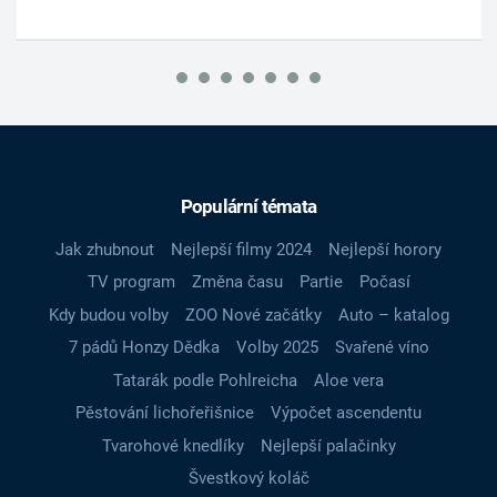
Populární témata
Jak zhubnout
Nejlepší filmy 2024
Nejlepší horory
TV program
Změna času
Partie
Počasí
Kdy budou volby
ZOO Nové začátky
Auto – katalog
7 pádů Honzy Dědka
Volby 2025
Svařené víno
Tatarák podle Pohlreicha
Aloe vera
Pěstování lichořeřišnice
Výpočet ascendentu
Tvarohové knedlíky
Nejlepší palačinky
Švestkový koláč