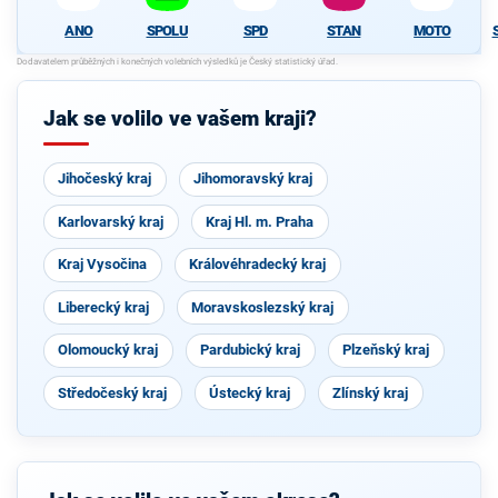
ANO
SPOLU
SPD
STAN
MOTO
Jak se volilo ve vašem kraji?
Jihočeský kraj
Jihomoravský kraj
Karlovarský kraj
Kraj Hl. m. Praha
Kraj Vysočina
Královéhradecký kraj
Liberecký kraj
Moravskoslezský kraj
Olomoucký kraj
Pardubický kraj
Plzeňský kraj
Středočeský kraj
Ústecký kraj
Zlínský kraj