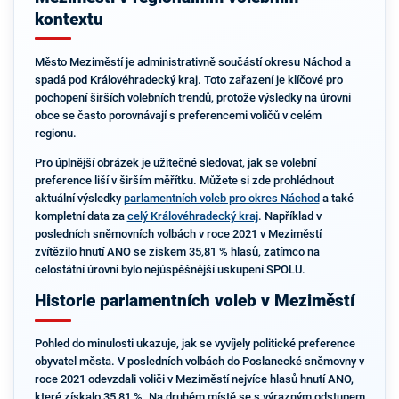
kontextu
Město Meziměstí je administrativně součástí okresu Náchod a
spadá pod Královéhradecký kraj. Toto zařazení je klíčové pro
pochopení širších volebních trendů, protože výsledky na úrovni
obce se často porovnávají s preferencemi voličů v celém
regionu.
Pro úplnější obrázek je užitečné sledovat, jak se volební
preference liší v širším měřítku. Můžete si zde prohlédnout
aktuální výsledky
parlamentních voleb pro okres Náchod
a také
kompletní data za
celý Královéhradecký kraj
. Například v
posledních sněmovních volbách v roce 2021 v Meziměstí
zvítězilo hnutí ANO se ziskem 35,81 % hlasů, zatímco na
celostátní úrovni bylo nejúspěšnější uskupení SPOLU.
Historie parlamentních voleb v Meziměstí
Pohled do minulosti ukazuje, jak se vyvíjely politické preference
obyvatel města. V posledních volbách do Poslanecké sněmovny v
roce 2021 odevzdali voliči v Meziměstí nejvíce hlasů hnutí ANO,
které získalo 35,81 %. Na druhém místě se s výrazným odstupem