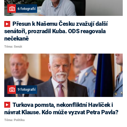
6 fotografií
Přesun k Našemu Česku zvažují další
senátoři, prozradil Kuba. ODS reagovala
nečekaně
Téma: Senát
9 fotografií
Turkova pomsta, nekonfliktní Havlíček i
návrat Klause. Kdo může vyzvat Petra Pavla?
Téma: Politika