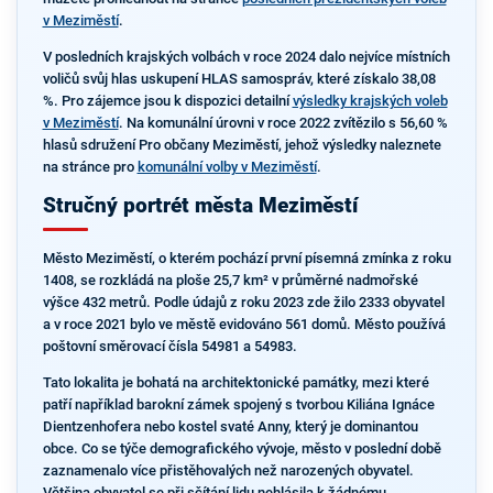
v Meziměstí
.
V posledních krajských volbách v roce 2024 dalo nejvíce místních
voličů svůj hlas uskupení HLAS samospráv, které získalo 38,08
%. Pro zájemce jsou k dispozici detailní
výsledky krajských voleb
v Meziměstí
. Na komunální úrovni v roce 2022 zvítězilo s 56,60 %
hlasů sdružení Pro občany Meziměstí, jehož výsledky naleznete
na stránce pro
komunální volby v Meziměstí
.
Stručný portrét města Meziměstí
Město Meziměstí, o kterém pochází první písemná zmínka z roku
1408, se rozkládá na ploše 25,7 km² v průměrné nadmořské
výšce 432 metrů. Podle údajů z roku 2023 zde žilo 2333 obyvatel
a v roce 2021 bylo ve městě evidováno 561 domů. Město používá
poštovní směrovací čísla 54981 a 54983.
Tato lokalita je bohatá na architektonické památky, mezi které
patří například barokní zámek spojený s tvorbou Kiliána Ignáce
Dientzenhofera nebo kostel svaté Anny, který je dominantou
obce. Co se týče demografického vývoje, město v poslední době
zaznamenalo více přistěhovalých než narozených obyvatel.
Většina obyvatel se při sčítání lidu nehlásila k žádnému