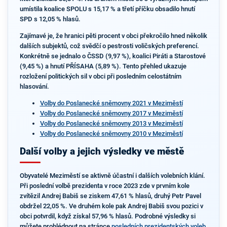
umístila koalice SPOLU s 15,17 % a třetí příčku obsadilo hnutí
SPD s 12,05 % hlasů.
Zajímavé je, že hranici pěti procent v obci překročilo hned několik
dalších subjektů, což svědčí o pestrosti voličských preferencí.
Konkrétně se jednalo o ČSSD (9,97 %), koalici Piráti a Starostové
(9,45 %) a hnutí PŘÍSAHA (5,89 %). Tento přehled ukazuje
rozložení politických sil v obci při posledním celostátním
hlasování.
Volby do Poslanecké sněmovny 2021 v Meziměstí
Volby do Poslanecké sněmovny 2017 v Meziměstí
Volby do Poslanecké sněmovny 2013 v Meziměstí
Volby do Poslanecké sněmovny 2010 v Meziměstí
Další volby a jejich výsledky ve městě
Obyvatelé Meziměstí se aktivně účastní i dalších volebních klání.
Při poslední volbě prezidenta v roce 2023 zde v prvním kole
zvítězil Andrej Babiš se ziskem 47,61 % hlasů, druhý Petr Pavel
obdržel 22,05 %. Ve druhém kole pak Andrej Babiš svou pozici v
obci potvrdil, když získal 57,96 % hlasů. Podrobné výsledky si
můžete prohlédnout na stránce
posledních prezidentských voleb