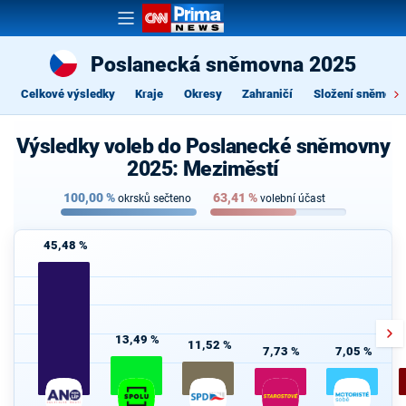
Poslanecká sněmovna 2025
Celkové výsledky
Kraje
Okresy
Zahraničí
Složení sněmovn
Výsledky voleb do Poslanecké sněmovny
2025: Meziměstí
100,00
%
63,41
%
okrsků sečteno
volební účast
45,48 %
13,49 %
11,52 %
7,73 %
7,05 %