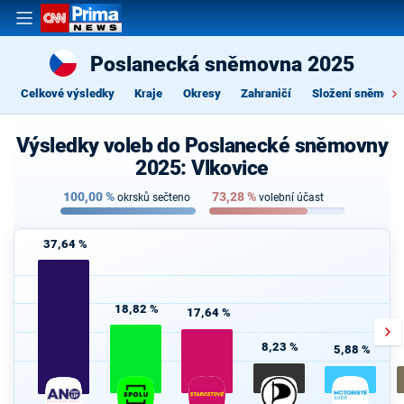
Poslanecká sněmovna 2025
Celkové výsledky
Kraje
Okresy
Zahraničí
Složení sněmovn
Výsledky voleb do Poslanecké sněmovny
2025: Vlkovice
100,00
%
73,28
%
okrsků sečteno
volební účast
37,64 %
18,82 %
17,64 %
8,23 %
5,88 %