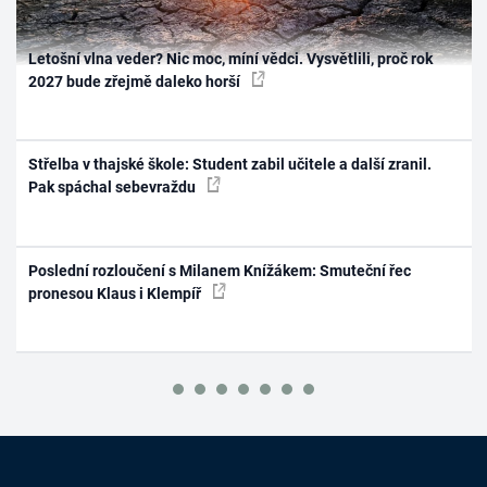
Letošní vlna veder? Nic moc, míní vědci. Vysvětlili, proč rok
2027 bude zřejmě daleko horší
Střelba v thajské škole: Student zabil učitele a další zranil.
Pak spáchal sebevraždu
Poslední rozloučení s Milanem Knížákem: Smuteční řec
pronesou Klaus i Klempíř