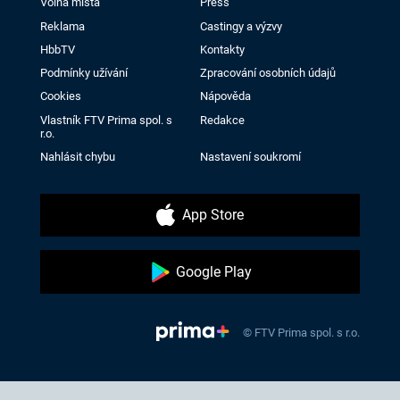
Volná místa
Press
Reklama
Castingy a výzvy
HbbTV
Kontakty
Podmínky užívání
Zpracování osobních údajů
Cookies
Nápověda
Vlastník FTV Prima spol. s
Redakce
r.o.
Nahlásit chybu
Nastavení soukromí
App Store
Google Play
© FTV Prima spol. s r.o.