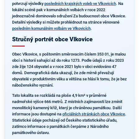
potvrzují výsledky
posledních krajských voleb ve Vlkovicích
. Na
lokální scéně pak v komunálních volbách v roce 2022
jednoznačně dominovalo sdružení Za budoucnost obce Vlkovice.
Detailní výsledky si můžete prohlédnout na stránce věnované
posledním komunálním volbám ve Vlkovicích
.
Stručný portrét obce Vlkovice
Obec Vlkovice, s poštovním směrovacím číslem 353 01, je malou
obcí s historií sahající až do roku 1273. Podle údajů z roku 2023
zde žije 124 obyvatel a v roce 2021 bylo v obci evidováno 47
domů. Demografická data ukazují, že zde mírně převažují
obyvatelé v produktivním věku a většina se hlásí k tomu, že je bez
náboženského vyznání.
Tato lokalita se rozkládá na ploše 4,9 km² v průměrné
nadmořské výšce 666 metrů. Z místních zajímavostí lze zmínit
monolitický kamenný kříž, který je chráněnou památkou. Další
informace jsou dostupné na
oficiálních stránkách obce Vlkovice
.
Statistické údaje pocházejí od Českého statistického úřadu,
zatímco informace o památkách čerpáme z Národního
památkového ústavu.