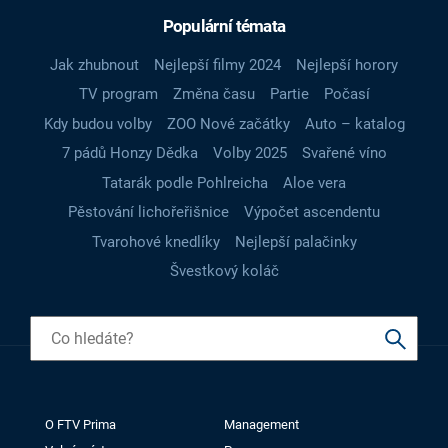
Populární témata
Jak zhubnout
Nejlepší filmy 2024
Nejlepší horory
TV program
Změna času
Partie
Počasí
Kdy budou volby
ZOO Nové začátky
Auto – katalog
7 pádů Honzy Dědka
Volby 2025
Svařené víno
Tatarák podle Pohlreicha
Aloe vera
Pěstování lichořeřišnice
Výpočet ascendentu
Tvarohové knedlíky
Nejlepší palačinky
Švestkový koláč
O FTV Prima
Management