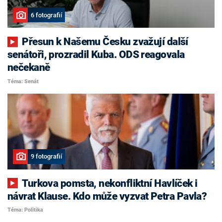
6 fotografií
Přesun k Našemu Česku zvažují další
senátoři, prozradil Kuba. ODS reagovala
nečekaně
Téma: Senát
9 fotografií
Turkova pomsta, nekonfliktní Havlíček i
návrat Klause. Kdo může vyzvat Petra Pavla?
Téma: Politika