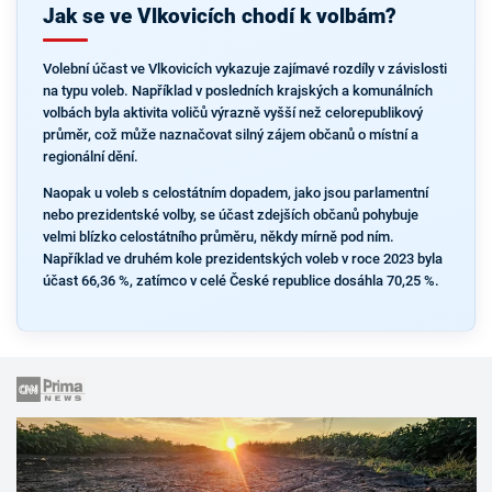
Jak se ve Vlkovicích chodí k volbám?
Volební účast ve Vlkovicích vykazuje zajímavé rozdíly v závislosti
na typu voleb. Například v posledních krajských a komunálních
volbách byla aktivita voličů výrazně vyšší než celorepublikový
průměr, což může naznačovat silný zájem občanů o místní a
regionální dění.
Naopak u voleb s celostátním dopadem, jako jsou parlamentní
nebo prezidentské volby, se účast zdejších občanů pohybuje
velmi blízko celostátního průměru, někdy mírně pod ním.
Například ve druhém kole prezidentských voleb v roce 2023 byla
účast 66,36 %, zatímco v celé České republice dosáhla 70,25 %.