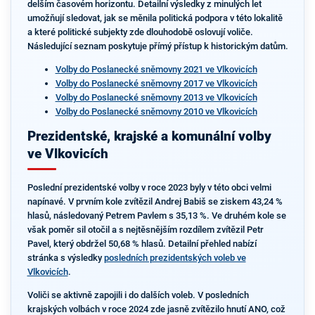
delším časovém horizontu. Detailní výsledky z minulých let
umožňují sledovat, jak se měnila politická podpora v této lokalitě
a které politické subjekty zde dlouhodobě oslovují voliče.
Následující seznam poskytuje přímý přístup k historickým datům.
Volby do Poslanecké sněmovny 2021 ve Vlkovicích
Volby do Poslanecké sněmovny 2017 ve Vlkovicích
Volby do Poslanecké sněmovny 2013 ve Vlkovicích
Volby do Poslanecké sněmovny 2010 ve Vlkovicích
Prezidentské, krajské a komunální volby
ve Vlkovicích
Poslední prezidentské volby v roce 2023 byly v této obci velmi
napínavé. V prvním kole zvítězil Andrej Babiš se ziskem 43,24 %
hlasů, následovaný Petrem Pavlem s 35,13 %. Ve druhém kole se
však poměr sil otočil a s nejtěsnějším rozdílem zvítězil Petr
Pavel, který obdržel 50,68 % hlasů. Detailní přehled nabízí
stránka s výsledky
posledních prezidentských voleb ve
Vlkovicích
.
Voliči se aktivně zapojili i do dalších voleb. V posledních
krajských volbách v roce 2024 zde jasně zvítězilo hnutí ANO, což