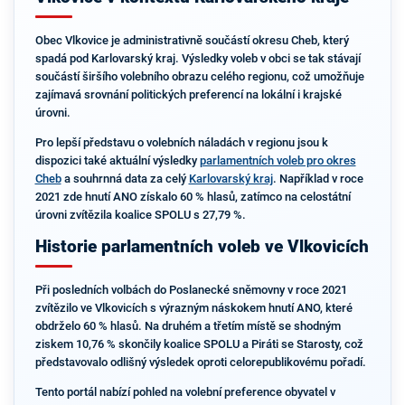
Obec Vlkovice je administrativně součástí okresu Cheb, který
spadá pod Karlovarský kraj. Výsledky voleb v obci se tak stávají
součástí širšího volebního obrazu celého regionu, což umožňuje
zajímavá srovnání politických preferencí na lokální i krajské
úrovni.
Pro lepší představu o volebních náladách v regionu jsou k
dispozici také aktuální výsledky
parlamentních voleb pro okres
Cheb
a souhrnná data za celý
Karlovarský kraj
. Například v roce
2021 zde hnutí ANO získalo 60 % hlasů, zatímco na celostátní
úrovni zvítězila koalice SPOLU s 27,79 %.
Historie parlamentních voleb ve Vlkovicích
Při posledních volbách do Poslanecké sněmovny v roce 2021
zvítězilo ve Vlkovicích s výrazným náskokem hnutí ANO, které
obdrželo 60 % hlasů. Na druhém a třetím místě se shodným
ziskem 10,76 % skončily koalice SPOLU a Piráti se Starosty, což
představovalo odlišný výsledek oproti celorepublikovému pořadí.
Tento portál nabízí pohled na volební preference obyvatel v