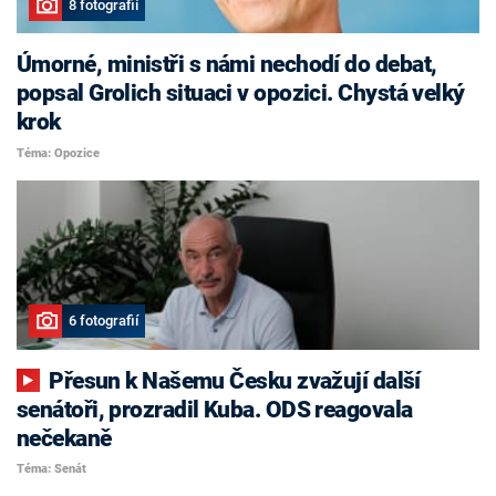
8 fotografií
Úmorné, ministři s námi nechodí do debat,
popsal Grolich situaci v opozici. Chystá velký
krok
Téma: Opozice
6 fotografií
Přesun k Našemu Česku zvažují další
senátoři, prozradil Kuba. ODS reagovala
nečekaně
Téma: Senát