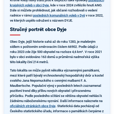
Kromě volby hlavy státu jsou k dispozici také výsledky
posledních
krajských voleb v obci Dyje
, kde v roce 2024 zvítězilo hnutí ANO.
Dále si můžete prohlédnout, jak občané rozhodovali o vedení
radnice v rámci
posledních komunálních voleb v Dyji
v roce 2022,
ve kterých uspělo sdružení s názvem DYJE.
Stručný portrét obce Dyje
Obec Dyje, jejíž historie sahá až do roku 1283, je malebným
sídlem s poštovním směrovacím číslem 66902. Podle údajů z
roku 2023 zde žije 500 obyvatel na rozloze 4,6 km². V roce 2021
bylo v obci evidováno 163 domů a průměrná nadmořská výška
této lokality činí 214 metrů.
Tato lokalita se může pyšnit několika významnými památkami,
mezi které patří bývalý vrchnostenský hospodářský dvůr a kostel
svatého Jana Nepomuckého s cennými malbami F. A.
Maulbertsche. Populační vývoj v posledních letech zaznamenal
pozitivní trend díky přílivu nových obyvatel i přirozenému
přírůstku. Podle posledního sčítání se většina obyvatel nehlásí k
žádnému náboženskému vyznání. Další informace naleznete na
oficiálních stránkách obce Dyje
. Statistická data pocházejí od
Českého statistického úřadu, informace o památkách čerpáme z