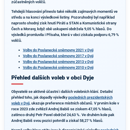
zúčastněných voličů.
Tehdejší hlasování přineslo také několik zajímavých momentů ve
středu a na konci výsledkové listiny. Pozoruhodný byl například
naprosto shodný zisk hnutí Piráti a STAN a Komunistické strany
Čech a Moravy, když obě uskupení obdržela 9,05 % hlasů. Do
výsledků promluvila i Přísaha, která v obci získala podporu 6,79 %
voličů.
Volby do Poslanecké sněmovny 2021 v Dyji
Volby do Poslanecké sněmovny 2017 v Dyji
Volby do Poslanecké sněmovny 2013 v Dyji
Volby do Poslanecké sněmovny 2010 v Dyji
Přehled dalších voleb v obci Dyje
Obyvatelé se aktivně účastní i dalších volebních klání. Detailní
přehled toho, jak dopadly výsledky
posledních prezidentských
voleb v Dyji
, ukazuje preference místních občanů. V prvním kole v
roce 2023 zde zvítězil Andrej Babiš se ziskem 47,05 % hlasů,
zatímco druhý Petr Pavel obdržel 24,63 %. Ve druhém kole pak
Andrej Babiš svou pozici potvrdil a získal 58,27 % hlasů.