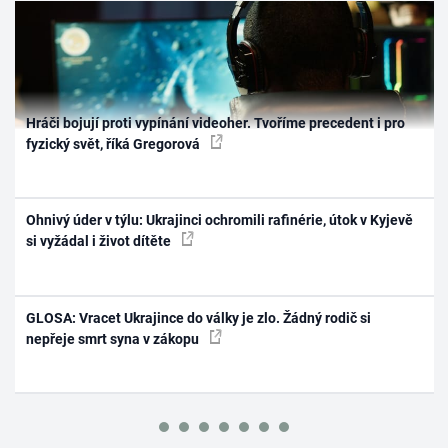
Hráči bojují proti vypínání videoher. Tvoříme precedent i pro
fyzický svět, říká Gregorová
Ohnivý úder v týlu: Ukrajinci ochromili rafinérie, útok v Kyjevě
si vyžádal i život dítěte
GLOSA: Vracet Ukrajince do války je zlo. Žádný rodič si
nepřeje smrt syna v zákopu