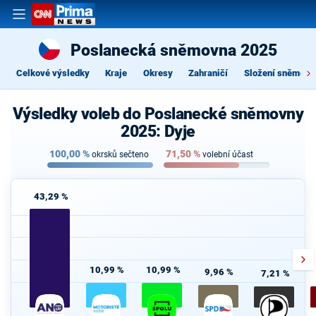
Poslanecká sněmovna 2025
Celkové výsledky
Kraje
Okresy
Zahraničí
Složení sněmovn
Výsledky voleb do Poslanecké sněmovny
2025: Dyje
100,00
%
71,50
%
okrsků sečteno
volební účast
43,29 %
10,99 %
10,99 %
9,96 %
7,21 %