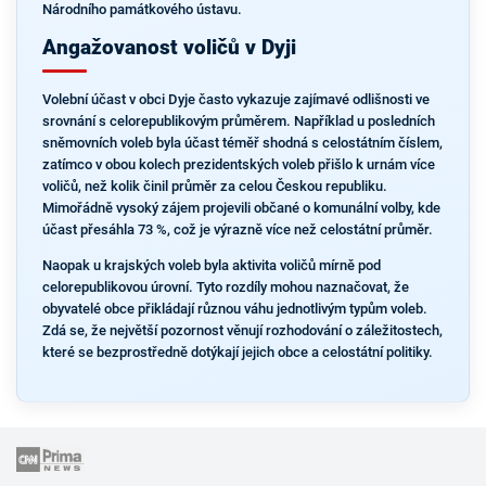
Národního památkového ústavu.
Angažovanost voličů v Dyji
Volební účast v obci Dyje často vykazuje zajímavé odlišnosti ve
srovnání s celorepublikovým průměrem. Například u posledních
sněmovních voleb byla účast téměř shodná s celostátním číslem,
zatímco v obou kolech prezidentských voleb přišlo k urnám více
voličů, než kolik činil průměr za celou Českou republiku.
Mimořádně vysoký zájem projevili občané o komunální volby, kde
účast přesáhla 73 %, což je výrazně více než celostátní průměr.
Naopak u krajských voleb byla aktivita voličů mírně pod
celorepublikovou úrovní. Tyto rozdíly mohou naznačovat, že
obyvatelé obce přikládají různou váhu jednotlivým typům voleb.
Zdá se, že největší pozornost věnují rozhodování o záležitostech,
které se bezprostředně dotýkají jejich obce a celostátní politiky.