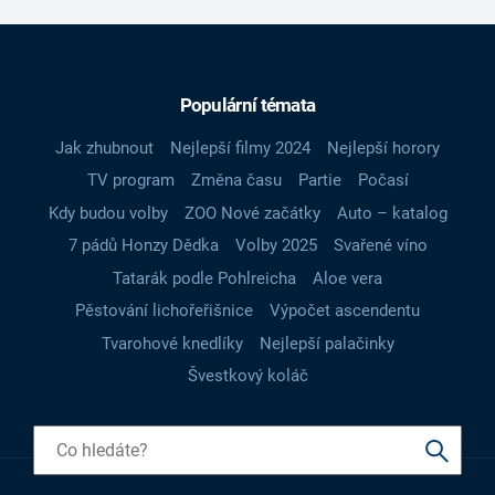
Populární témata
Jak zhubnout
Nejlepší filmy 2024
Nejlepší horory
TV program
Změna času
Partie
Počasí
Kdy budou volby
ZOO Nové začátky
Auto – katalog
7 pádů Honzy Dědka
Volby 2025
Svařené víno
Tatarák podle Pohlreicha
Aloe vera
Pěstování lichořeřišnice
Výpočet ascendentu
Tvarohové knedlíky
Nejlepší palačinky
Švestkový koláč