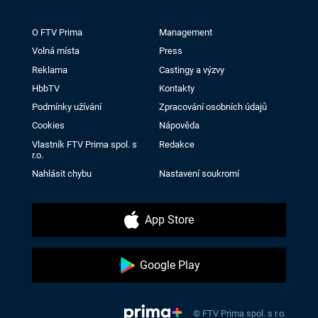
O FTV Prima
Management
Volná místa
Press
Reklama
Castingy a výzvy
HbbTV
Kontakty
Podmínky užívání
Zpracování osobních údajů
Cookies
Nápověda
Vlastník FTV Prima spol. s
Redakce
r.o.
Nahlásit chybu
Nastavení soukromí
App Store
Google Play
© FTV Prima spol. s r.o.