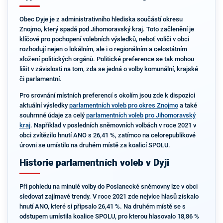
Obec Dyje je z administrativního hlediska součástí okresu
Znojmo, který spadá pod Jihomoravský kraj. Toto začlenění je
klíčové pro pochopení volebních výsledků, neboť voliči v obci
rozhodují nejen o lokálním, ale i o regionálním a celostátním
složení politických orgánů. Politické preference se tak mohou
lišit v závislosti na tom, zda se jedná o volby komunální, krajské
či parlamentní.
Pro srovnání místních preferencí s okolím jsou zde k dispozici
aktuální výsledky
parlamentních voleb pro okres Znojmo
a také
souhrnné údaje za celý
parlamentních voleb pro Jihomoravský
kraj
. Například v posledních sněmovních volbách v roce 2021 v
obci zvítězilo hnutí ANO s 26,41 %, zatímco na celorepublikové
úrovni se umístilo na druhém místě za koalicí SPOLU.
Historie parlamentních voleb v Dyji
Při pohledu na minulé volby do Poslanecké sněmovny lze v obci
sledovat zajímavé trendy. V roce 2021 zde nejvíce hlasů získalo
hnutí ANO, které si připsalo 26,41 %. Na druhém místě se s
odstupem umístila koalice SPOLU, pro kterou hlasovalo 18,86 %