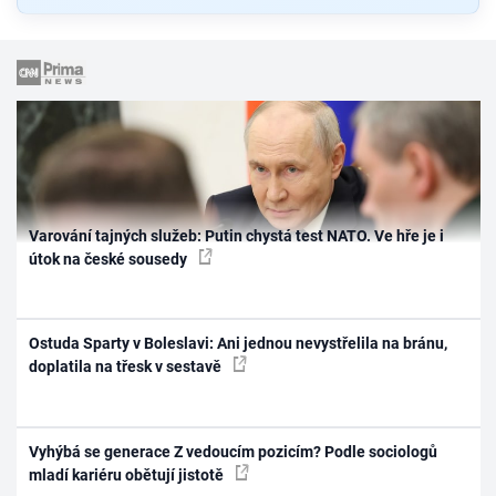
Varování tajných služeb: Putin chystá test NATO. Ve hře je i
útok na české sousedy
Ostuda Sparty v Boleslavi: Ani jednou nevystřelila na bránu,
doplatila na třesk v sestavě
Vyhýbá se generace Z vedoucím pozicím? Podle sociologů
mladí kariéru obětují jistotě