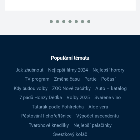
Populární témata
Jak zhubnout
Nejlepší filmy 2024
Nejlepší horory
TV program
Změna času
Partie
Počasí
Kdy budou volby
ZOO Nové začátky
Auto – katalog
7 pádů Honzy Dědka
Volby 2025
Svařené víno
Tatarák podle Pohlreicha
Aloe vera
Pěstování lichořeřišnice
Výpočet ascendentu
Tvarohové knedlíky
Nejlepší palačinky
Švestkový koláč