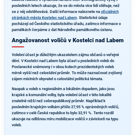
posledních letech ukazuje, že se do města více lidí stěhuje, než
se z něj odstěhovává. Další informace naleznete na
oficiálních
stránkách města Kostelec nad Labem
. Statistické údaje
pocházejí od Českého statistického úřadu, zatímco informace o
památkách čerpáme z dat Národního památkového ústavu.
Angažovanost voličů v Kostelci nad Labem
Volební účast je důležitým ukazatelem zájmu občanů o veřejné
dění. V Kostelci nad Labem byla účast u posledních voleb do
Poslanecké sněmovny i v obou kolech prezidentských voleb
mírně vyšší než celostátní průměr. To může naznačovat zvýšený
zájem místních obyvatel o celostátní politická témata.
Naopak u voleb s regionálním a lokálním dopadem, jako jsou
krajské a komunální volby, byla volební účast v této lokalitě
znatelně nižší než celorepublikový průměr. Například k
posledním krajským volbám přišlo 27,95 % oprávněných voličů,
zatímco v celé České republice to bylo 32,91 %. Tento rozdíl
ukazuje na odlišnou míru mobilizace voličů v závislosti na typu
voleb.