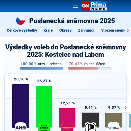
Poslanecká sněmovna 2025
Celkové výsledky
Kraje
Okresy
Zahraničí
Složení sněmovn
Výsledky voleb do Poslanecké sněmovny
2025: Kostelec nad Labem
100,00
%
70,41
%
okrsků sečteno
volební účast
28,16 %
26,27 %
12,21 %
9,41 %
9,37 %