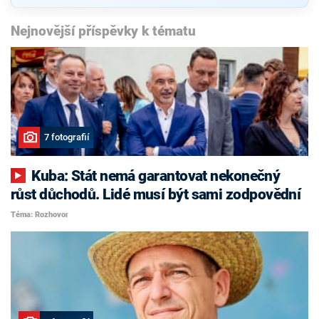
Nejnovější příspěvky k tématu
7 fotografií
Kuba: Stát nemá garantovat nekonečný
růst důchodů. Lidé musí být sami zodpovědní
Téma: Rozhovor