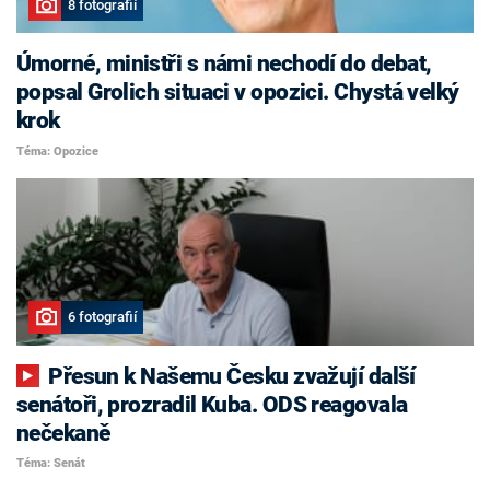
8 fotografií
Úmorné, ministři s námi nechodí do debat,
popsal Grolich situaci v opozici. Chystá velký
krok
Téma: Opozice
6 fotografií
Přesun k Našemu Česku zvažují další
senátoři, prozradil Kuba. ODS reagovala
nečekaně
Téma: Senát