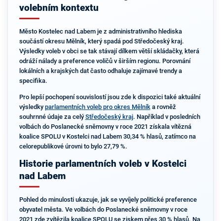
volebním kontextu
Město Kostelec nad Labem je z administrativního hlediska
součástí okresu Mělník, který spadá pod Středočeský kraj.
Výsledky voleb v obci se tak stávají dílkem větší skládačky, která
odráží nálady a preference voličů v širším regionu. Porovnání
lokálních a krajských dat často odhaluje zajímavé trendy a
specifika.
Pro lepší pochopení souvislostí jsou zde k dispozici také aktuální
výsledky
parlamentních voleb pro okres Mělník
a rovněž
souhrnné údaje za celý
Středočeský kraj
. Například v posledních
volbách do Poslanecké sněmovny v roce 2021 získala vítězná
koalice SPOLU v Kostelci nad Labem 30,34 % hlasů, zatímco na
celorepublikové úrovni to bylo 27,79 %.
Historie parlamentních voleb v Kostelci
nad Labem
Pohled do minulosti ukazuje, jak se vyvíjely politické preference
obyvatel města. Ve volbách do Poslanecké sněmovny v roce
2021 zde zvítězila koalice SPOLU se ziskem přes 30 % hlasů. Na