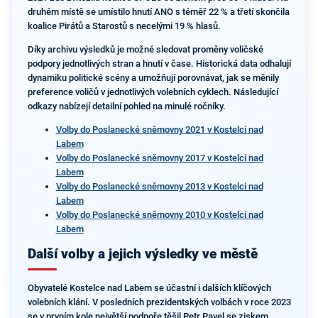
druhém místě se umístilo hnutí ANO s téměř 22 % a třetí skončila
koalice Pirátů a Starostů s necelými 19 % hlasů.
Díky archivu výsledků je možné sledovat proměny voličské
podpory jednotlivých stran a hnutí v čase. Historická data odhalují
dynamiku politické scény a umožňují porovnávat, jak se měnily
preference voličů v jednotlivých volebních cyklech. Následující
odkazy nabízejí detailní pohled na minulé ročníky.
Volby do Poslanecké sněmovny 2021 v Kostelci nad
Labem
Volby do Poslanecké sněmovny 2017 v Kostelci nad
Labem
Volby do Poslanecké sněmovny 2013 v Kostelci nad
Labem
Volby do Poslanecké sněmovny 2010 v Kostelci nad
Labem
Další volby a jejich výsledky ve městě
Obyvatelé Kostelce nad Labem se účastní i dalších klíčových
volebních klání. V posledních prezidentských volbách v roce 2023
se v prvním kole největší podpoře těšil Petr Pavel se ziskem