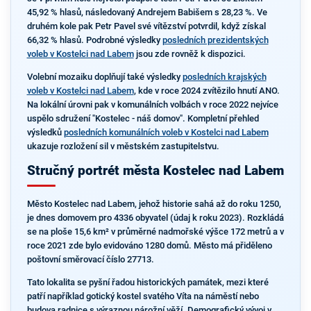
45,92 % hlasů, následovaný Andrejem Babišem s 28,23 %. Ve
druhém kole pak Petr Pavel své vítězství potvrdil, když získal
66,32 % hlasů. Podrobné výsledky
posledních prezidentských
voleb v Kostelci nad Labem
jsou zde rovněž k dispozici.
Volební mozaiku doplňují také výsledky
posledních krajských
voleb v Kostelci nad Labem
, kde v roce 2024 zvítězilo hnutí ANO.
Na lokální úrovni pak v komunálních volbách v roce 2022 nejvíce
uspělo sdružení "Kostelec - náš domov". Kompletní přehled
výsledků
posledních komunálních voleb v Kostelci nad Labem
ukazuje rozložení sil v městském zastupitelstvu.
Stručný portrét města Kostelec nad Labem
Město Kostelec nad Labem, jehož historie sahá až do roku 1250,
je dnes domovem pro 4336 obyvatel (údaj k roku 2023). Rozkládá
se na ploše 15,6 km² v průměrné nadmořské výšce 172 metrů a v
roce 2021 zde bylo evidováno 1280 domů. Město má přiděleno
poštovní směrovací číslo 27713.
Tato lokalita se pyšní řadou historických památek, mezi které
patří například gotický kostel svatého Víta na náměstí nebo
budova radnice s výraznou nárožní věží. Demografický vývoj v