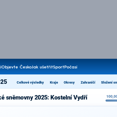
í
Objevte Česko
Jak ušetřit
Sport
Počasí
025
Celkové výsledky
Kraje
Okresy
Zahraničí
Složení s
ké sněmovny 2025: Kostelní Vydří
100,0