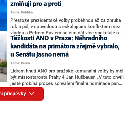
ohledně politického výkonu svého nástupce Jeronýma
zmiňují pro a proti
Tejce (za ANO) či vládní zmocněnkyně pro lidská
Téma: Politika
práva Taťány Malé (ANO). Označením „svoloč“ na
adresu vlády prý byla ještě hodná. Decroix se také
Přestože prezidentské volby proběhnou až za zhruba
vrátila k volební porážce koalice Spolu či promluvila o
rok a půl, v souvislosti s eskalujícím konfliktem mezi
hnutí Naše Česko Martina Kuby.
vládou a Petrem Pavlem se čím dál více spekuluje o
Těžkosti ANO v Praze: Náhradního
tom, koho by do bitvy o Hrad mohla vyslat současná
koalice. Někteří političtí komentátoři znovu vytahují
kandidáta na primátora zřejmě vybralo,
jméno premiéra Andreje Babiše (ANO). Jak moc je
u Senátu jasno nemá
pravděpodobné, že se v prezidentských volbách 2028
Téma: Praha
bude znovu opakovat souboj z roku 2023?
Lídrem hnutí ANO pro pražské komunální volby by měl
být místostarosta Prahy 4 Jan Hušbauer. „V tuto chvíli
ještě probíhá proces schválení finální nominace pana
Jana Hušbauera Výborem hnutí ANO,“ uvedl pro
ší příspěvky
redakci místopředseda pražského ANO Martin
Benkovič. O Hušbauerovi se spekulovalo jako o
náhradníkovi v čele pražské kandidátky poté, co
rezignoval po sérii nejasností v majetkových
přiznáních a pořizování bytů Ondřej Prokop. Zároveň
ale stále není jasné, kdo bude za ANO kandidovat ve
dvou ze tří pražských obvodů do horní komory
parlamentu. ANO má v Praze dlouhodobě horší