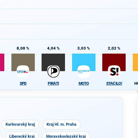
8,08 %
4,04 %
3,03 %
2,02 %
SPD
PIRÁTI
MOTO
STAČILO!
H
Karlovarský kraj
Kraj Hl. m. Praha
Liberecký kraj
Moravskoslezský kraj