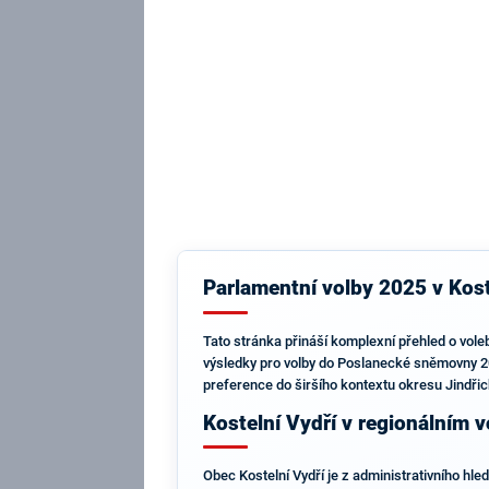
Parlamentní volby 2025 v Kost
Tato stránka přináší komplexní přehled o vole
výsledky pro volby do Poslanecké sněmovny 202
preference do širšího kontextu okresu Jindři
Kostelní Vydří v regionálním 
Obec Kostelní Vydří je z administrativního hl