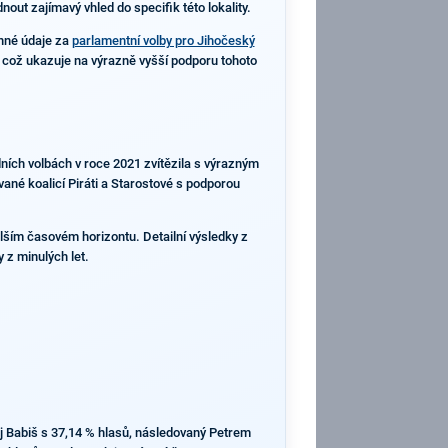
out zajímavý vhled do specifik této lokality.
nné údaje za
parlamentní volby pro Jihočeský
%, což ukazuje na výrazně vyšší podporu tohoto
dních volbách v roce 2021 zvítězila s výrazným
né koalicí Piráti a Starostové s podporou
elším časovém horizontu. Detailní výsledky z
 z minulých let.
rej Babiš s 37,14 % hlasů, následovaný Petrem