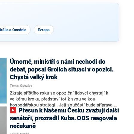
rálie a Oceánie
Evropa
Úmorné, ministři s námi nechodí do
debat, popsal Grolich situaci v opozici.
Chystá velký krok
Téma: Opozice
Zkraje příštího roku se opoziční lidovci chystají k
velkému kroku, představí totiž svou velkou
hospodářskou strategii. Její součástí bude příprava na
Přesun k Našemu Česku zvažují další
stárnutí populace, řekl ve středu na setkání s novináři
nový předseda lidovců Jan Grolich. Ten zároveň v
senátoři, prozradil Kuba. ODS reagovala
senátních volbách kandiduje ve Vyškově. Popsal i
nečekaně
aktivitu opozice, o níž vládní strany nebo političtí