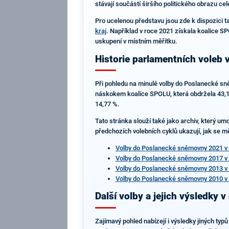
stávají součástí širšího politického obrazu ce
Pro ucelenou představu jsou zde k dispozici t
kraj
. Například v roce 2021 získala koalice SP
uskupení v místním měřítku.
Historie parlamentních voleb v
Při pohledu na minulé volby do Poslanecké sněm
náskokem koalice SPOLU, která obdržela 43,18
14,77 %.
Tato stránka slouží také jako archiv, který um
předchozích volebních cyklů ukazují, jak se mě
Volby do Poslanecké sněmovny 2021 v 
Volby do Poslanecké sněmovny 2017 v 
Volby do Poslanecké sněmovny 2013 v 
Volby do Poslanecké sněmovny 2010 v 
Další volby a jejich výsledky v
Zajímavý pohled nabízejí i výsledky jiných typ