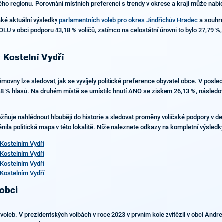
lého regionu. Porovnání místních preferencí s trendy v okrese a kraji může nabídn
aké aktuální výsledky
parlamentních voleb pro okres Jindřichův Hradec
a souhr
OLU v obci podporu 43,18 % voličů, zatímco na celostátní úrovni to bylo 27,79 
 Kostelní Vydří
ovny lze sledovat, jak se vyvíjely politické preference obyvatel obce. V posle
 % hlasů. Na druhém místě se umístilo hnutí ANO se ziskem 26,13 %, následova
ožňuje nahlédnout hlouběji do historie a sledovat proměny voličské podpory v d
nila politická mapa v této lokalitě. Níže naleznete odkazy na kompletní výsledky
Kostelním Vydří
Kostelním Vydří
Kostelním Vydří
Kostelním Vydří
 obci
ů voleb. V prezidentských volbách v roce 2023 v prvním kole zvítězil v obci And