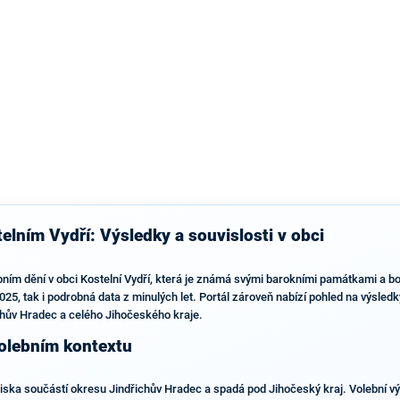
výsledky než ve zbytku republiky.
elním Vydří: Výsledky a souvislosti v obci
bním dění v obci Kostelní Vydří, která je známá svými barokními památkami a boh
5, tak i podrobná data z minulých let. Portál zároveň nabízí pohled na výsledky
chův Hradec a celého Jihočeského kraje.
volebním kontextu
ediska součástí okresu Jindřichův Hradec a spadá pod Jihočeský kraj. Volební vý