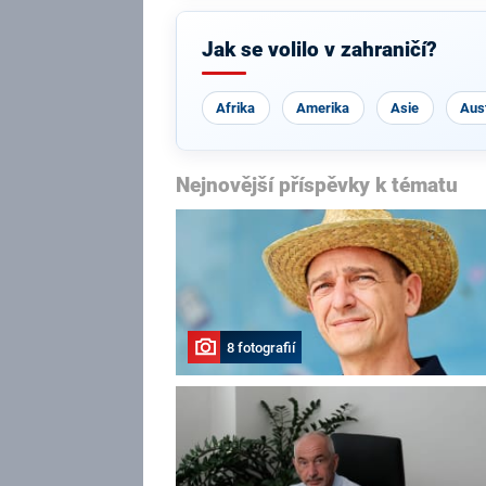
Jak se volilo v zahraničí?
Afrika
Amerika
Asie
Aust
Nejnovější příspěvky k tématu
8 fotografií