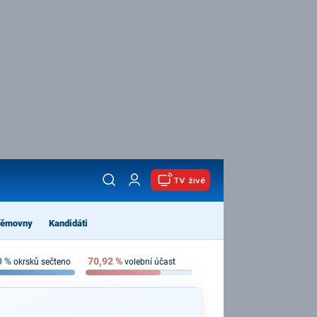
TV živě
němovny
Kandidáti
0
%
70,92
%
okrsků sečteno
volební účast