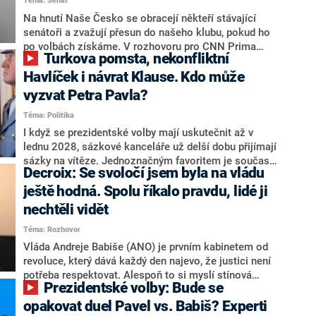
Téma: Senát
komentátoři mluví jako o slabé a v defenzivě. „Je to
úmorná práce upozorňovat na chyby vlády. Ministři s
Na hnutí Naše Česko se obracejí někteří stávající
námi navíc nechodí do debat. Chceme ale ukazovat
senátoři a zvažují přesun do našeho klubu, pokud ho
svoje témata,“ odpověděl Grolich na dotaz CNN Prima
po volbách získáme. V rozhovoru pro CNN Prima
Turkova pomsta, nekonfliktní
NEWS.
NEWS to řekl zakladatel hnutí a jihočeský hejtman
Martin Kuba. Konkrétní nebyl, ale získat by takto mohl
Havlíček i návrat Klause. Kdo může
například senátora Zdeňka Hrabu, který je dnes
vyzvat Petra Pavla?
součástí klubu ODS a TOP 09. Hraba to na dotaz
Téma: Politika
redakce nevyloučil. Předseda klubu senátorů ODS
Zdeněk Nytra redakci řekl, že počítá s odchodem
I když se prezidentské volby mají uskutečnit až v
některých senátorů z klubu a že Naše Česko není
lednu 2028, sázkové kanceláře už delší dobu přijímají
nepřítel, ale soupeř.
sázky na vítěze. Jednoznačným favoritem je současná
Decroix: Se svoločí jsem byla na vládu
hlava státu Petr Pavel. Daleko za ním pak bookmakeři
zmiňují dva výrazné politiky ANO, tedy premiéra
ještě hodná. Spolu říkalo pravdu, lidé ji
Andreje Babiše a ministra průmyslu Karla Havlíčka.
nechtěli vidět
Oblíbeným tipem samotných sázkařů je poslanec za
Téma: Rozhovor
Motoristy Filip Turek. Politolog Jan Kubáček nicméně
o případné kandidatuře kohokoliv ze zmíněné trojice
Vláda Andreje Babiše (ANO) je prvním kabinetem od
značně pochybuje. Podle něj současná koalice dosud
revoluce, který dává každý den najevo, že justici není
nemá osobu, která by Pavlovi mohla konkurovat.
potřeba respektovat. Alespoň to si myslí stínová
Prezidentské volby: Bude se
ministryně spravedlnosti ODS Eva Decroix. V
rozhovoru pro CNN Prima NEWS si nebrala servítky
opakovat duel Pavel vs. Babiš? Experti