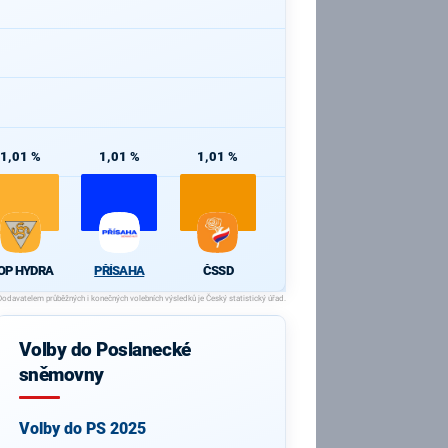
1,01 %
1,01 %
1,01 %
OP HYDRA
PŘÍSAHA
ČSSD
Volby do Poslanecké
sněmovny
Volby do PS 2025