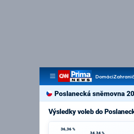
Domácí
Zahranič
Pořady
Poslanecká sněmovna 2
Výsledky voleb do Poslanec
36,36 %
34,34 %