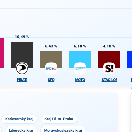
%
10,49 %
6,43 %
6,18 %
4,18 %
PIRÁTI
SPD
MOTO
STAČILO!
Karlovarský kraj
Kraj Hl. m. Praha
Liberecký kraj
Moravskoslezský kraj