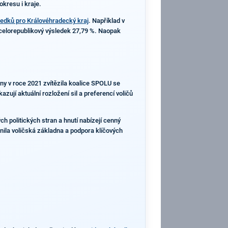
kresu i kraje.
ledků pro Královéhradecký kraj
. Například v
 celorepublikový výsledek 27,79 %. Naopak
vny v roce 2021 zvítězila koalice SPOLU se
zují aktuální rozložení sil a preferencí voličů
h politických stran a hnutí nabízejí cenný
nila voličská základna a podpora klíčových