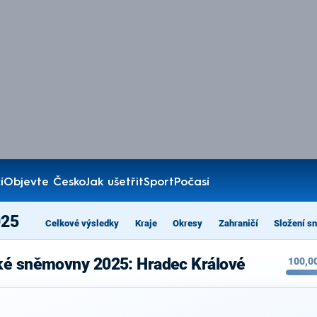
í
Objevte Česko
Jak ušetřit
Sport
Počasí
025
Celkové výsledky
Kraje
Okresy
Zahraničí
Složení s
ké sněmovny 2025: Hradec Králové
100,0