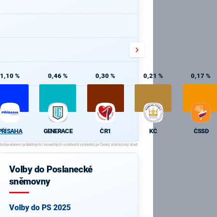
1,10 %
0,46 %
0,30 %
0,21 %
0,17 %
PŘÍSAHA
GENERACE
ČR1
KČ
ČSSD
Volby do Poslanecké
sněmovny
Volby do PS 2025