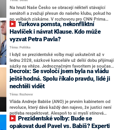
Téma: Senát
komentátoři mluví jako o slabé a v defenzivě. „Je to
úmorná práce upozorňovat na chyby vlády. Ministři s
Na hnutí Naše Česko se obracejí někteří stávající
námi navíc nechodí do debat. Chceme ale ukazovat
senátoři a zvažují přesun do našeho klubu, pokud ho
svoje témata,“ odpověděl Grolich na dotaz CNN Prima
po volbách získáme. V rozhovoru pro CNN Prima
Turkova pomsta, nekonfliktní
NEWS.
NEWS to řekl zakladatel hnutí a jihočeský hejtman
Martin Kuba. Konkrétní nebyl, ale získat by takto mohl
Havlíček i návrat Klause. Kdo může
například senátora Zdeňka Hrabu, který je dnes
vyzvat Petra Pavla?
součástí klubu ODS a TOP 09. Hraba to na dotaz
Téma: Politika
redakce nevyloučil. Předseda klubu senátorů ODS
Zdeněk Nytra redakci řekl, že počítá s odchodem
I když se prezidentské volby mají uskutečnit až v
některých senátorů z klubu a že Naše Česko není
lednu 2028, sázkové kanceláře už delší dobu přijímají
nepřítel, ale soupeř.
sázky na vítěze. Jednoznačným favoritem je současná
Decroix: Se svoločí jsem byla na vládu
hlava státu Petr Pavel. Daleko za ním pak bookmakeři
zmiňují dva výrazné politiky ANO, tedy premiéra
ještě hodná. Spolu říkalo pravdu, lidé ji
Andreje Babiše a ministra průmyslu Karla Havlíčka.
nechtěli vidět
Oblíbeným tipem samotných sázkařů je poslanec za
Téma: Rozhovor
Motoristy Filip Turek. Politolog Jan Kubáček nicméně
o případné kandidatuře kohokoliv ze zmíněné trojice
Vláda Andreje Babiše (ANO) je prvním kabinetem od
značně pochybuje. Podle něj současná koalice dosud
revoluce, který dává každý den najevo, že justici není
nemá osobu, která by Pavlovi mohla konkurovat.
potřeba respektovat. Alespoň to si myslí stínová
Prezidentské volby: Bude se
ministryně spravedlnosti ODS Eva Decroix. V
rozhovoru pro CNN Prima NEWS si nebrala servítky
opakovat duel Pavel vs. Babiš? Experti