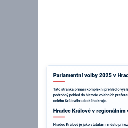
Parlamentní volby 2025 v Hrad
Tato stránka přináší komplexní přehled o výsl
podrobný pohled do historie volebních prefere
celého Královéhradeckého kraje.
Hradec Králové v regionálním
Hradec Králové je jako statutární město přir