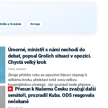
rálie a Oceánie
Evropa
Úmorné, ministři s námi nechodí do
debat, popsal Grolich situaci v opozici.
Chystá velký krok
Téma: Opozice
Zkraje příštího roku se opoziční lidovci chystají k
velkému kroku, představí totiž svou velkou
hospodářskou strategii. Její součástí bude příprava na
Přesun k Našemu Česku zvažují další
stárnutí populace, řekl ve středu na setkání s novináři
nový předseda lidovců Jan Grolich. Ten zároveň v
senátoři, prozradil Kuba. ODS reagovala
senátních volbách kandiduje ve Vyškově. Popsal i
nečekaně
aktivitu opozice, o níž vládní strany nebo političtí