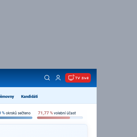
TV živě
němovny
Kandidáti
0
%
71,77
%
okrsků sečteno
volební účast