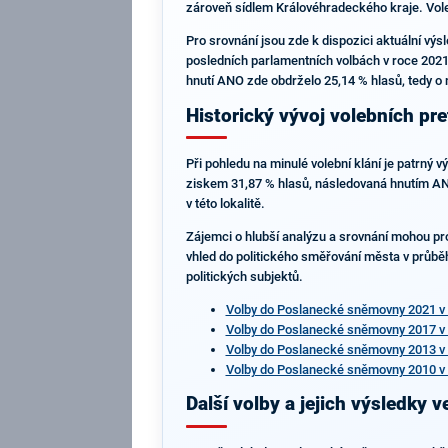
zároveň sídlem Královéhradeckého kraje. Voleb
Pro srovnání jsou zde k dispozici aktuální výs
posledních parlamentních volbách v roce 2021 
hnutí ANO zde obdrželo 25,14 % hlasů, tedy o 
Historický vývoj volebních pre
Při pohledu na minulé volební klání je patrný
ziskem 31,87 % hlasů, následovaná hnutím ANO s
v této lokalitě.
Zájemci o hlubší analýzu a srovnání mohou pro
vhled do politického směřování města v průběh
politických subjektů.
Volby do Poslanecké sněmovny 2021 v 
Volby do Poslanecké sněmovny 2017 v 
Volby do Poslanecké sněmovny 2013 v 
Volby do Poslanecké sněmovny 2010 v 
Další volby a jejich výsledky 