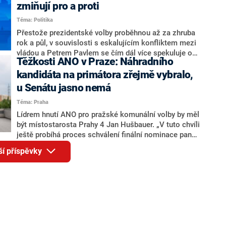
ohledně politického výkonu svého nástupce Jeronýma
zmiňují pro a proti
Tejce (za ANO) či vládní zmocněnkyně pro lidská
Téma: Politika
práva Taťány Malé (ANO). Označením „svoloč“ na
adresu vlády prý byla ještě hodná. Decroix se také
Přestože prezidentské volby proběhnou až za zhruba
vrátila k volební porážce koalice Spolu či promluvila o
rok a půl, v souvislosti s eskalujícím konfliktem mezi
hnutí Naše Česko Martina Kuby.
vládou a Petrem Pavlem se čím dál více spekuluje o
Těžkosti ANO v Praze: Náhradního
tom, koho by do bitvy o Hrad mohla vyslat současná
koalice. Někteří političtí komentátoři znovu vytahují
kandidáta na primátora zřejmě vybralo,
jméno premiéra Andreje Babiše (ANO). Jak moc je
u Senátu jasno nemá
pravděpodobné, že se v prezidentských volbách 2028
Téma: Praha
bude znovu opakovat souboj z roku 2023?
Lídrem hnutí ANO pro pražské komunální volby by měl
být místostarosta Prahy 4 Jan Hušbauer. „V tuto chvíli
ještě probíhá proces schválení finální nominace pana
Jana Hušbauera Výborem hnutí ANO,“ uvedl pro
ší příspěvky
redakci místopředseda pražského ANO Martin
Benkovič. O Hušbauerovi se spekulovalo jako o
náhradníkovi v čele pražské kandidátky poté, co
rezignoval po sérii nejasností v majetkových
přiznáních a pořizování bytů Ondřej Prokop. Zároveň
ale stále není jasné, kdo bude za ANO kandidovat ve
dvou ze tří pražských obvodů do horní komory
parlamentu. ANO má v Praze dlouhodobě horší