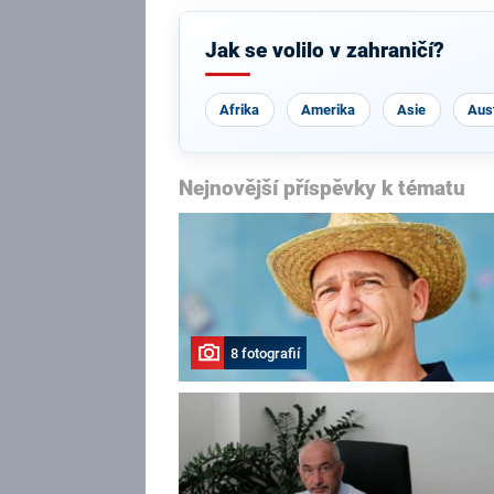
Jak se volilo v zahraničí?
Afrika
Amerika
Asie
Aust
Nejnovější příspěvky k tématu
8 fotografií