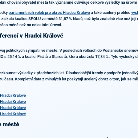
ní chování obyvatel města tak významně ovlivňuje celkové výsledky na úrovni o
ledky
parlamentních voleb pro okres Hradec Králové
a také ucelený přehled
výs
získala koalice SPOLU ve městě 31,87 % hlasů, což bylo znatelně více než její
něco méně než na celostátní úrovni.
ferencí v Hradci Králové
 vývoj politických sympatií ve městě. V posledních volbách do Poslanecké sněmo
 25,14 % a koalicí Pirátů a Starostů, která obdržela 17,34 %. Tyto výsledky uka
zkoumat výsledky z předchozích let. Dlouhodobější trendy v podpoře jednotlivýc
u času. Kompletní data z minulých let poskytují ucelený obraz o tom, jak se mě
Hradci Králové
Hradci Králové
Hradci Králové
Hradci Králové
ve městě