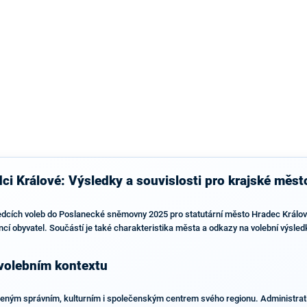
výsledky než ve zbytku republiky.
ci Králové: Výsledky a souvislosti pro krajské měst
edcích voleb do Poslanecké sněmovny 2025 pro statutární město Hradec Králové.
ncí obyvatel. Součástí je také charakteristika města a odkazy na volební výsle
 volebním kontextu
ozeným správním, kulturním i společenským centrem svého regionu. Administrat