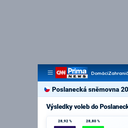
Domácí
Zahranič
Pořady
Poslanecká sněmovna 2
Výsledky voleb do Poslanec
28,92 %
28,80 %