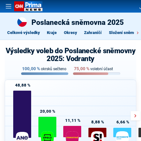
Poslanecká sněmovna 2025
Celkové výsledky
Kraje
Okresy
Zahraničí
Složení sněmovn
Výsledky voleb do Poslanecké sněmovny
2025: Vodranty
100,00
%
75,00
%
okrsků sečteno
volební účast
48,88 %
20,00 %
11,11 %
8,88 %
6,66 %