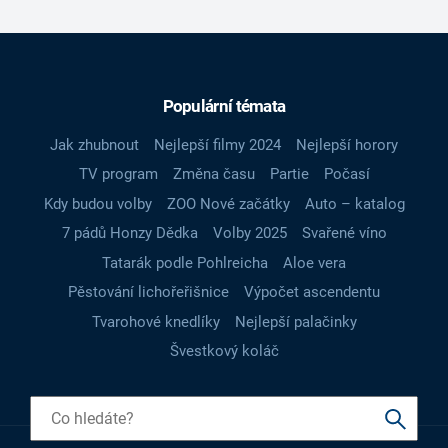
Populární témata
Jak zhubnout
Nejlepší filmy 2024
Nejlepší horory
TV program
Změna času
Partie
Počasí
Kdy budou volby
ZOO Nové začátky
Auto – katalog
7 pádů Honzy Dědka
Volby 2025
Svařené víno
Tatarák podle Pohlreicha
Aloe vera
Pěstování lichořeřišnice
Výpočet ascendentu
Tvarohové knedlíky
Nejlepší palačinky
Švestkový koláč