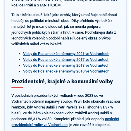
koalice Piráti a STAN a KSČM.
Tato stránka slouží také jako archiv, který umožňuje nahlédnout
hlouběji do politické minulosti obce. Díky přehledu výsledků z
minulých let je možné sledovat, jak se měnila podpora
jednotlivých politických stran a hnutí v čase. Podrobnější data z
jednotlivých volebních období nabízejí ucelený obraz o vývoji
voličských nálad v této lokalitě.
Volby do Poslanecké sněmovny 2021 ve Vodrantech
Volby do Poslanecké sněmovny 2017 ve Vodrantech
Volby do Poslanecké sněmovny 2013 ve Vodrantech
Volby do Poslanecké sněmovny 2010 ve Vodrantech
Prezidentské, krajské a komunální volby
V posledních prezidentských volbách v roce 2023 se ve
Vodrantech odehrál napínavý souboj. První kolo skončilo vzácnou
remízou, kdy Andrej Babiš i Petr Pavel získali shodně 31,37 %
hlasů. Ve druhém kole nakonec v obci zvítězil Andrej Babiš s
podporou 55,31 % voličů. Kompletní přehled, jak dopadly
poslední
prezidentské volby ve Vodrantech
, je zde rovněž k dispozici.