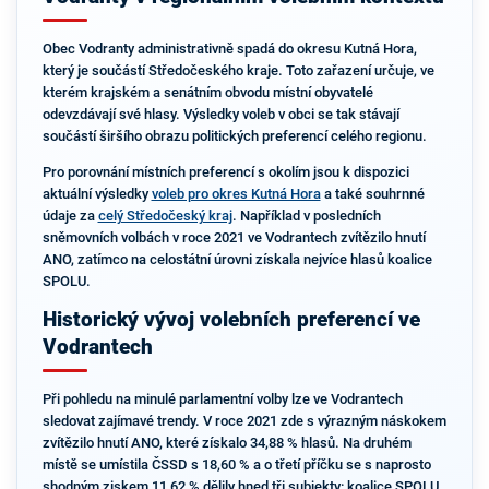
Obec Vodranty administrativně spadá do okresu Kutná Hora,
který je součástí Středočeského kraje. Toto zařazení určuje, ve
kterém krajském a senátním obvodu místní obyvatelé
odevzdávají své hlasy. Výsledky voleb v obci se tak stávají
součástí širšího obrazu politických preferencí celého regionu.
Pro porovnání místních preferencí s okolím jsou k dispozici
aktuální výsledky
voleb pro okres Kutná Hora
a také souhrnné
údaje za
celý Středočeský kraj
. Například v posledních
sněmovních volbách v roce 2021 ve Vodrantech zvítězilo hnutí
ANO, zatímco na celostátní úrovni získala nejvíce hlasů koalice
SPOLU.
Historický vývoj volebních preferencí ve
Vodrantech
Při pohledu na minulé parlamentní volby lze ve Vodrantech
sledovat zajímavé trendy. V roce 2021 zde s výrazným náskokem
zvítězilo hnutí ANO, které získalo 34,88 % hlasů. Na druhém
místě se umístila ČSSD s 18,60 % a o třetí příčku se s naprosto
shodným ziskem 11,62 % dělily hned tři subjekty: koalice SPOLU,