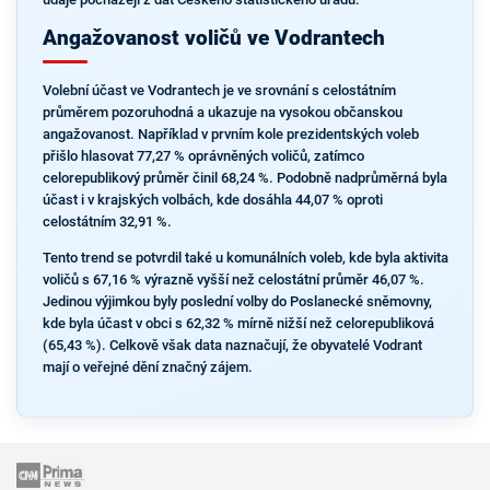
Angažovanost voličů ve Vodrantech
Volební účast ve Vodrantech je ve srovnání s celostátním
průměrem pozoruhodná a ukazuje na vysokou občanskou
angažovanost. Například v prvním kole prezidentských voleb
přišlo hlasovat 77,27 % oprávněných voličů, zatímco
celorepublikový průměr činil 68,24 %. Podobně nadprůměrná byla
účast i v krajských volbách, kde dosáhla 44,07 % oproti
celostátním 32,91 %.
Tento trend se potvrdil také u komunálních voleb, kde byla aktivita
voličů s 67,16 % výrazně vyšší než celostátní průměr 46,07 %.
Jedinou výjimkou byly poslední volby do Poslanecké sněmovny,
kde byla účast v obci s 62,32 % mírně nižší než celorepubliková
(65,43 %). Celkově však data naznačují, že obyvatelé Vodrant
mají o veřejné dění značný zájem.