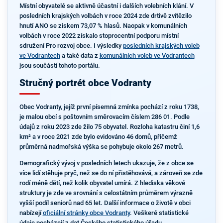
Místní obyvatelé se aktivně účastní i dalších volebních klání. V
posledních krajských volbách v roce 2024 zde drtivě zvítězilo
hnutí ANO se ziskem 73,07 % hlasů. Naopak v komunálních
volbách v roce 2022 získalo stoprocentní podporu místní
sdružení Pro rozvoj obce. I výsledky
posledních krajských voleb
ve Vodrantech
a také data z
komunálních voleb ve Vodrantech
jsou součástí tohoto portálu.
Stručný portrét obce Vodranty
Obec Vodranty, jejíž první písemná zmínka pochází z roku 1738,
je malou obcí s poštovním směrovacím číslem 286 01. Podle
údajů z roku 2023 zde žilo 75 obyvatel. Rozloha katastru činí 1,6
km² a v roce 2021 zde bylo evidováno 46 domů, přičemž
průměrná nadmořská výška se pohybuje okolo 267 metrů.
Demografický vývoj v posledních letech ukazuje, že z obce se
více lidí stěhuje pryč, než se do ní přistěhovává, a zároveň se zde
rodí méně dětí, než kolik obyvatel umírá. Z hlediska věkové
struktury je zde ve srovnání s celostátním průměrem výrazně
vyšší podíl seniorů nad 65 let. Další informace o životě v obci
nabízejí
oficiální stránky obce Vodranty
. Veškeré statistické
údaje pocházejí z dat Českého statistického úřadu.