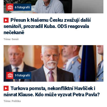
6 fotografií
Přesun k Našemu Česku zvažují další
senátoři, prozradil Kuba. ODS reagovala
nečekaně
Téma: Senát
9 fotografií
Turkova pomsta, nekonfliktní Havlíček i
návrat Klause. Kdo může vyzvat Petra Pavla?
Téma: Politika