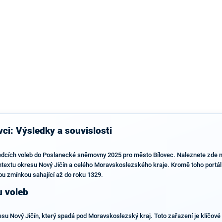
výsledky než ve zbytku republiky.
ci: Výsledky a souvislosti
edcích voleb do Poslanecké sněmovny 2025 pro město Bílovec. Naleznete zde nej
ontextu okresu Nový Jičín a celého Moravskoslezského kraje. Kromě toho portál n
kou zmínkou sahající až do roku 1329.
u voleb
su Nový Jičín, který spadá pod Moravskoslezský kraj. Toto zařazení je klíčové 