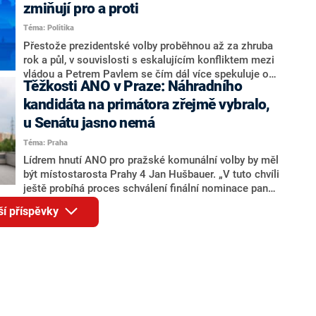
ohledně politického výkonu svého nástupce Jeronýma
zmiňují pro a proti
Tejce (za ANO) či vládní zmocněnkyně pro lidská
Téma: Politika
práva Taťány Malé (ANO). Označením „svoloč“ na
adresu vlády prý byla ještě hodná. Decroix se také
Přestože prezidentské volby proběhnou až za zhruba
vrátila k volební porážce koalice Spolu či promluvila o
rok a půl, v souvislosti s eskalujícím konfliktem mezi
hnutí Naše Česko Martina Kuby.
vládou a Petrem Pavlem se čím dál více spekuluje o
Těžkosti ANO v Praze: Náhradního
tom, koho by do bitvy o Hrad mohla vyslat současná
koalice. Někteří političtí komentátoři znovu vytahují
kandidáta na primátora zřejmě vybralo,
jméno premiéra Andreje Babiše (ANO). Jak moc je
u Senátu jasno nemá
pravděpodobné, že se v prezidentských volbách 2028
Téma: Praha
bude znovu opakovat souboj z roku 2023?
Lídrem hnutí ANO pro pražské komunální volby by měl
být místostarosta Prahy 4 Jan Hušbauer. „V tuto chvíli
ještě probíhá proces schválení finální nominace pana
Jana Hušbauera Výborem hnutí ANO,“ uvedl pro
ší příspěvky
redakci místopředseda pražského ANO Martin
Benkovič. O Hušbauerovi se spekulovalo jako o
náhradníkovi v čele pražské kandidátky poté, co
rezignoval po sérii nejasností v majetkových
přiznáních a pořizování bytů Ondřej Prokop. Zároveň
ale stále není jasné, kdo bude za ANO kandidovat ve
dvou ze tří pražských obvodů do horní komory
parlamentu. ANO má v Praze dlouhodobě horší