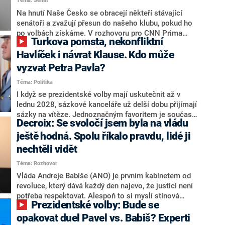
Téma: Senát
komentátoři mluví jako o slabé a v defenzivě. „Je to
úmorná práce upozorňovat na chyby vlády. Ministři s
Na hnutí Naše Česko se obracejí někteří stávající
námi navíc nechodí do debat. Chceme ale ukazovat
senátoři a zvažují přesun do našeho klubu, pokud ho
svoje témata,“ odpověděl Grolich na dotaz CNN Prima
po volbách získáme. V rozhovoru pro CNN Prima
Turkova pomsta, nekonfliktní
NEWS.
NEWS to řekl zakladatel hnutí a jihočeský hejtman
Martin Kuba. Konkrétní nebyl, ale získat by takto mohl
Havlíček i návrat Klause. Kdo může
například senátora Zdeňka Hrabu, který je dnes
vyzvat Petra Pavla?
součástí klubu ODS a TOP 09. Hraba to na dotaz
Téma: Politika
redakce nevyloučil. Předseda klubu senátorů ODS
Zdeněk Nytra redakci řekl, že počítá s odchodem
I když se prezidentské volby mají uskutečnit až v
některých senátorů z klubu a že Naše Česko není
lednu 2028, sázkové kanceláře už delší dobu přijímají
nepřítel, ale soupeř.
sázky na vítěze. Jednoznačným favoritem je současná
Decroix: Se svoločí jsem byla na vládu
hlava státu Petr Pavel. Daleko za ním pak bookmakeři
zmiňují dva výrazné politiky ANO, tedy premiéra
ještě hodná. Spolu říkalo pravdu, lidé ji
Andreje Babiše a ministra průmyslu Karla Havlíčka.
nechtěli vidět
Oblíbeným tipem samotných sázkařů je poslanec za
Téma: Rozhovor
Motoristy Filip Turek. Politolog Jan Kubáček nicméně
o případné kandidatuře kohokoliv ze zmíněné trojice
Vláda Andreje Babiše (ANO) je prvním kabinetem od
značně pochybuje. Podle něj současná koalice dosud
revoluce, který dává každý den najevo, že justici není
nemá osobu, která by Pavlovi mohla konkurovat.
potřeba respektovat. Alespoň to si myslí stínová
Prezidentské volby: Bude se
ministryně spravedlnosti ODS Eva Decroix. V
rozhovoru pro CNN Prima NEWS si nebrala servítky
opakovat duel Pavel vs. Babiš? Experti