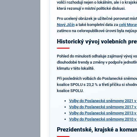
voliči rozhodují nejen o lokálním, ale i o kraj
která rezonují v místní politické diskusi.
Pro ucelený obrázek je užitečné porovnat míst
Nový Jičín
a také kompletní data za
celý Mora
zatímco na celorepublikové úrovni byla nejús
Historický vývoj volebních pre
Pohled do minulosti odhaluje zajímavý vývoj v
dlouhodobé trendy a změny v podpoře jednotliv
klimatu v této lokalitě.
Při posledních volbách do Poslanecké sněmovn
koalice SPOLU s 23,2 % a třetí příčku si shodně
koalice SPOLU.
Volby do Poslanecké sněmovny 2021 v 
Volby do Poslanecké sněmovny 2017 v 
Volby do Poslanecké sněmovny 2013 v 
Volby do Poslanecké sněmovny 2010 v 
Prezidentské, krajské a komuná