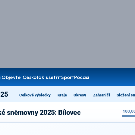
í
Objevte Česko
Jak ušetřit
Sport
Počasí
025
Celkové výsledky
Kraje
Okresy
Zahraničí
Složení s
ké sněmovny 2025: Bílovec
100,0