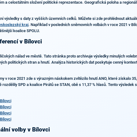
ském a celostátním složení politické reprezentace. Geografická poloha a regionáln
ní výsledky s daty z vyšších územních celků. Můžete si zde prohlédnout aktuál
vskoslezský kraj
. Například v posledních sněmovních volbách v roce 2021 v Bílo
pěšnější koalice SPOLU.
ferencí v Bílovci
oličských nálad ve městě. Tato stránka proto archivuje výsledky minulých voleb
ých politických stran a hnutí. Analýza historických dat poskytuje cenný konte
y v roce 2021 zde s výrazným náskokem zvítězilo hnutí ANO, které získalo 35,
 rozdělily SPD a koalice Pirátů se STAN, obě s 11,37 % hlasů. Tento výsledek se 
Bílovci
Bílovci
Bílovci
Bílovci
lní volby v Bílovci