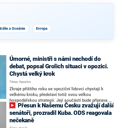
rálie a Oceánie
Evropa
Úmorné, ministři s námi nechodí do
debat, popsal Grolich situaci v opozici.
Chystá velký krok
Téma: Opozice
Zkraje příštího roku se opoziční lidovci chystají k
velkému kroku, představí totiž svou velkou
hospodářskou strategii. Její součástí bude příprava na
Přesun k Našemu Česku zvažují další
stárnutí populace, řekl ve středu na setkání s novináři
nový předseda lidovců Jan Grolich. Ten zároveň v
senátoři, prozradil Kuba. ODS reagovala
senátních volbách kandiduje ve Vyškově. Popsal i
nečekaně
aktivitu opozice, o níž vládní strany nebo političtí