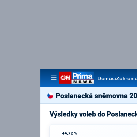
Domácí
Zahranič
Pořady
Poslanecká sněmovna 2
Výsledky voleb do Poslanec
44,72 %