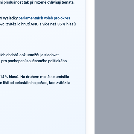
í příslušnost tak přirozeně ovlivňují témata,
ní výsledky
parlamentních voleb pro okres
vci zvítězilo hnutí ANO s více než 35 % hlasů,
ních období, což umožňuje sledovat
xt pro pochopení současného politického
14 % hlasů. Na druhém místě se umístila
lišil od celostátního pořadí, kde zvítězila