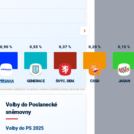
0,90 %
0,55 %
0,37 %
0,20 %
0,15 %
PŘÍSAHA
GENERACE
ŠVÝC. DEM.
ČSSD
JASAN
Volby do Poslanecké
sněmovny
Volby do PS 2025