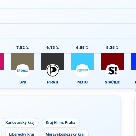
7,52 %
6,13 %
6,05 %
5,35 %
SPD
PIRÁTI
MOTO
STAČILO!
Karlovarský kraj
Kraj Hl. m. Praha
Liberecký kraj
Moravskoslezský kraj