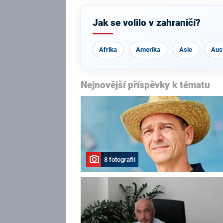
Jak se volilo v zahraničí?
Afrika
Amerika
Asie
Aust
Nejnovější příspěvky k tématu
8 fotografií