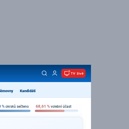
TV živě
němovny
Kandidáti
0
%
68,61
%
okrsků sečteno
volební účast