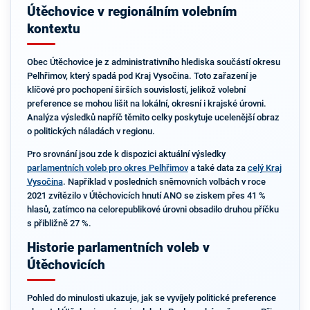
Útěchovice v regionálním volebním
kontextu
Obec Útěchovice je z administrativního hlediska součástí okresu
Pelhřimov, který spadá pod Kraj Vysočina. Toto zařazení je
klíčové pro pochopení širších souvislostí, jelikož volební
preference se mohou lišit na lokální, okresní i krajské úrovni.
Analýza výsledků napříč těmito celky poskytuje ucelenější obraz
o politických náladách v regionu.
Pro srovnání jsou zde k dispozici aktuální výsledky
parlamentních voleb pro okres Pelhřimov
a také data za
celý Kraj
Vysočina
. Například v posledních sněmovních volbách v roce
2021 zvítězilo v Útěchovicích hnutí ANO se ziskem přes 41 %
hlasů, zatímco na celorepublikové úrovni obsadilo druhou příčku
s přibližně 27 %.
Historie parlamentních voleb v
Útěchovicích
Pohled do minulosti ukazuje, jak se vyvíjely politické preference