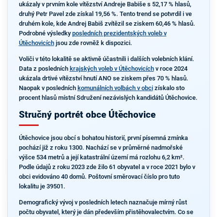
ukázaly v prvním kole vítězství Andreje Babiše s 52,17 % hlasů,
druhý Petr Pavel zde získal 19,56 %. Tento trend se potvrdil i ve
druhém kole, kde Andrej Babiš zvítězil se ziskem 60,46 % hlasů.
Podrobné výsledky
posledních prezidentských voleb v
Útěchovicích
jsou zde rovněž k dispozici.
Voliči v této lokalitě se aktivně účastnili i dalších volebních klání.
Data z posledních
krajských voleb v Útěchovicích
v roce 2024
ukázala drtivé vítězství hnutí ANO se ziskem přes 70 % hlasů.
Naopak v posledních
komunálních volbách v obci
získalo sto
procent hlasů místní Sdružení nezávislých kandidátů Útěchovice.
Stručný portrét obce Útěchovice
Útěchovice jsou obcí s bohatou historií, první písemná zmínka
pochází již z roku 1300. Nachází se v průměrné nadmořské
výšce 534 metrů a její katastrální území má rozlohu 6,2 km².
Podle údajů z roku 2023 zde žilo 61 obyvatel a v roce 2021 bylo v
obci evidováno 40 domů. Poštovní směrovací číslo pro tuto
lokalitu je 39501.
Demografický vývoj v posledních letech naznačuje mírný růst
počtu obyvatel, který je dán především přistěhovalectvím. Co se