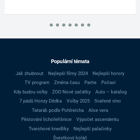
Populární témata
Jak zhubnout
Nejlepší filmy 2024
Nejlepší horory
TV program
Změna času
Partie
Počasí
Kdy budou volby
ZOO Nové začátky
Auto – katalog
7 pádů Honzy Dědka
Volby 2025
Svařené víno
Tatarák podle Pohlreicha
Aloe vera
Pěstování lichořeřišnice
Výpočet ascendentu
Tvarohové knedlíky
Nejlepší palačinky
Švestkový koláč