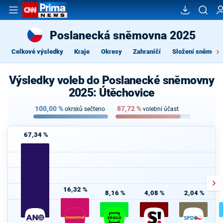
Poslanecká sněmovna 2025
Celkové výsledky
Kraje
Okresy
Zahraničí
Složení sněmovn
Výsledky voleb do Poslanecké sněmovny
2025: Útěchovice
100,00
%
87,72
%
okrsků sečteno
volební účast
67,34 %
16,32 %
8,16 %
4,08 %
2,04 %