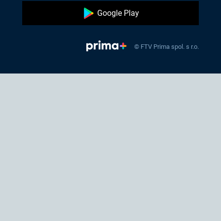
Google Play
© FTV Prima spol. s r.o.