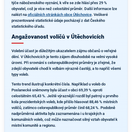
týče náboženského vyznání, k víře se zde hlásí přes 29 %
obyvatel, což je více než celostátní průměr. Další informace lze
nalézt na
oficiálních stránkách obce Útěchovice
. Veškeré
prezentované statistické údaje pocházejí z dat Českého
statistického úřadu.
Angažovanost voličů v Útěchovicích
Volební účast je důležitým ukazatelem zájmu občanů o veřejné
dění. V Útěchovicích je tento zájem dlouhodobě na velmi vysoké
úrovni. Při srovnání s celorepublikovými průměry je zřejmé, že
zdejší obyvatelé chodí k volbám výrazně častěji, a to napříč všemi
typy voleb.
Tento trend ilustrují konkrétní čísla. Například u voleb do
Poslanecké sněmovny byla účast v obci 69,39 % oproti
celostátním 65,43 %. Ještě výraznější rozdíl byl patrný u prvního
kola prezidentských voleb, kde přišlo hlasovat 88,46 % místních
voličů, zatímco celorepublikový průměr činil 68,24 %. Podobně
nadprůměrná aktivita byla zaznamenána i u krajských a
komunálních voleb, což může naznačovat silný vztah obyvatel k
místní komunitě a regionu.