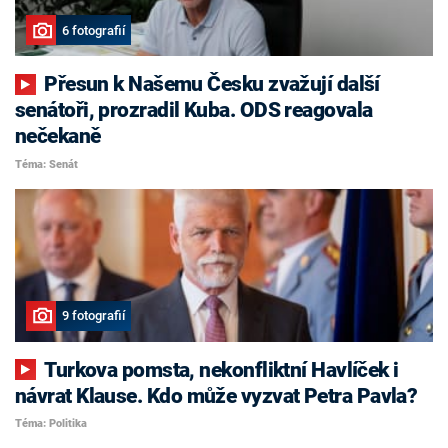
6 fotografií
Přesun k Našemu Česku zvažují další
senátoři, prozradil Kuba. ODS reagovala
nečekaně
Téma: Senát
9 fotografií
Turkova pomsta, nekonfliktní Havlíček i
návrat Klause. Kdo může vyzvat Petra Pavla?
Téma: Politika