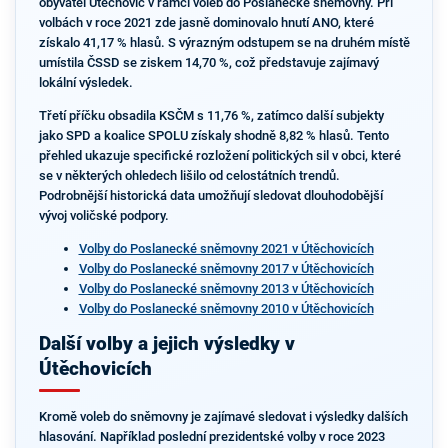
obyvatel Útěchovic v rámci voleb do Poslanecké sněmovny. Při
volbách v roce 2021 zde jasně dominovalo hnutí ANO, které
získalo 41,17 % hlasů. S výrazným odstupem se na druhém místě
umístila ČSSD se ziskem 14,70 %, což představuje zajímavý
lokální výsledek.
Třetí příčku obsadila KSČM s 11,76 %, zatímco další subjekty
jako SPD a koalice SPOLU získaly shodně 8,82 % hlasů. Tento
přehled ukazuje specifické rozložení politických sil v obci, které
se v některých ohledech lišilo od celostátních trendů.
Podrobnější historická data umožňují sledovat dlouhodobější
vývoj voličské podpory.
Volby do Poslanecké sněmovny 2021 v Útěchovicích
Volby do Poslanecké sněmovny 2017 v Útěchovicích
Volby do Poslanecké sněmovny 2013 v Útěchovicích
Volby do Poslanecké sněmovny 2010 v Útěchovicích
Další volby a jejich výsledky v
Útěchovicích
Kromě voleb do sněmovny je zajímavé sledovat i výsledky dalších
hlasování. Například poslední prezidentské volby v roce 2023