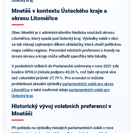
Ústecký kraj.
Mnetěš v kontextu Ústeckého kraje a
okresu Litoměřice
Obec Mnetěš je z administrativního hlediska součástí okresu
Litoměřice, který spadá pod Ústecký kraj. Výsledky voleb v obci
se tak stávají zajímavým dílkem skládačky, která utváří politickou
mapu celého regionu. Porovnání místních preferencí s trendy na
úrovni okresu a kraje může odhalit specifika této lokality.
V posledních volbách do Poslanecké sněmovny v roce 2021 zde
koalice SPOLU získala podporu 43,26 %, což bylo výrazně více
než celostátní průměr 27,79 %. Pro srovnání si můžete
prohlédnout aktuální výsledky
parlamentních voleb pro okres
Litoměřice
a také souhrnné údaje
parlamentních voleb pro
Ústecký kraj
.
Historický vývoj volebních preferencí v
Mnetěši
Při pohledu na výsledky minulých parlamentních voleb v roce