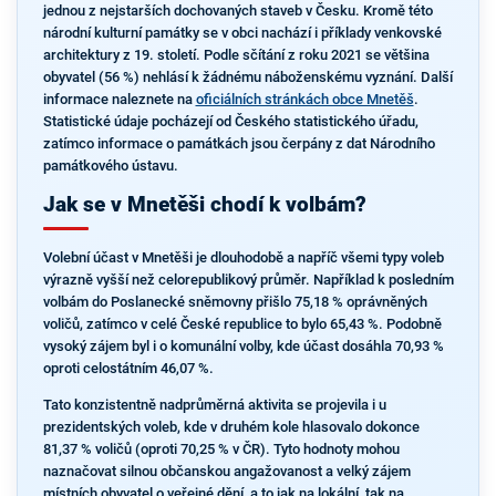
jednou z nejstarších dochovaných staveb v Česku. Kromě této
národní kulturní památky se v obci nachází i příklady venkovské
architektury z 19. století. Podle sčítání z roku 2021 se většina
obyvatel (56 %) nehlásí k žádnému náboženskému vyznání. Další
informace naleznete na
oficiálních stránkách obce Mnetěš
.
Statistické údaje pocházejí od Českého statistického úřadu,
zatímco informace o památkách jsou čerpány z dat Národního
památkového ústavu.
Jak se v Mnetěši chodí k volbám?
Volební účast v Mnetěši je dlouhodobě a napříč všemi typy voleb
výrazně vyšší než celorepublikový průměr. Například k posledním
volbám do Poslanecké sněmovny přišlo 75,18 % oprávněných
voličů, zatímco v celé České republice to bylo 65,43 %. Podobně
vysoký zájem byl i o komunální volby, kde účast dosáhla 70,93 %
oproti celostátním 46,07 %.
Tato konzistentně nadprůměrná aktivita se projevila i u
prezidentských voleb, kde v druhém kole hlasovalo dokonce
81,37 % voličů (oproti 70,25 % v ČR). Tyto hodnoty mohou
naznačovat silnou občanskou angažovanost a velký zájem
místních obyvatel o veřejné dění, a to jak na lokální, tak na