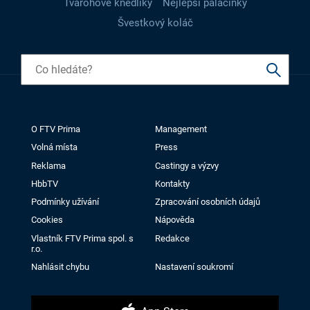
Tvarohové knedlíky
Nejlepší palačinky
Švestkový koláč
O FTV Prima
Management
Volná místa
Press
Reklama
Castingy a výzvy
HbbTV
Kontakty
Podmínky užívání
Zpracování osobních údajů
Cookies
Nápověda
Vlastník FTV Prima spol. s
Redakce
r.o.
Nahlásit chybu
Nastavení soukromí