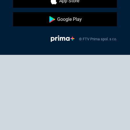
App Store
Google Play
© FTV Prima spol. s r.o.