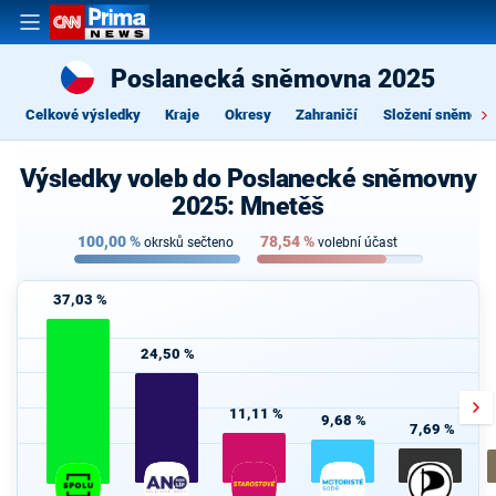
Poslanecká sněmovna 2025
Celkové výsledky
Kraje
Okresy
Zahraničí
Složení sněmovn
Výsledky voleb do Poslanecké sněmovny
2025: Mnetěš
100,00
%
78,54
%
okrsků sečteno
volební účast
37,03 %
24,50 %
11,11 %
9,68 %
7,69 %