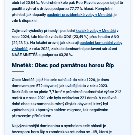
obdržel 20,84 %. Ve druhém kole pak Petr Pavel svou pozici ještě
posílil a vyhrál s drtivou podporou 77,77 % hlasů. Kompletní
přehled, jak dopadly
poslední prezidentské volby v Mnetěši
, je
zde k dispozici.
Zajímavé výsledky přinesly i poslední
krajské volby v Mnetěši
v
roce 2024, kde těsně zvítězila ODS (23,49 %) před hnutím ANO
(22,28 %). Na lokální úrovni, jak ukazují
poslední komunální volby
v Mnetěši
z roku 2022, získalo dominantní postavení sdružení
NAŠE MNETĚŠ s podporou 63,28 %.
Mnetěš: Obec pod památnou horou Říp
Obec Mnetěš, jejíž historie sahá až do roku 1226, je dnes
domovem pro 572 obyvatel, jak uvádějí data z roku 2023.
Rozkládá se na ploše 7,7 km² v průměrné nadmořské výšce 212
metrů a v roce 2021 zde bylo evidováno 221 domů. V nedávné
době obec zaznamenala mírný úbytek obyvatel, který byl
způsoben jak záporným saldem migrace, tak negativním
přirozeným přírůstkem.
Nejvýznamnější dominantou a symbolem celé oblasti je
bezesporu hora Říp s románskou rotundou sv. Jiří, která je