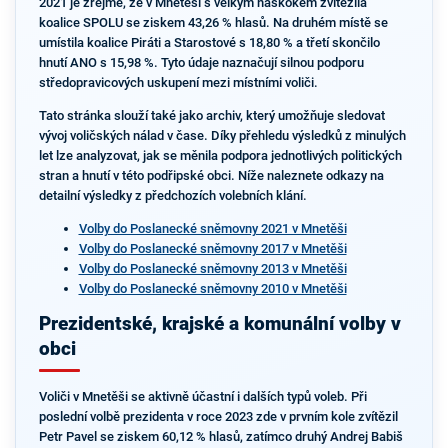
2021 je zřejmé, že v Mnetěši s velkým náskokem zvítězila
koalice SPOLU se ziskem 43,26 % hlasů. Na druhém místě se
umístila koalice Piráti a Starostové s 18,80 % a třetí skončilo
hnutí ANO s 15,98 %. Tyto údaje naznačují silnou podporu
středopravicových uskupení mezi místními voliči.
Tato stránka slouží také jako archiv, který umožňuje sledovat
vývoj voličských nálad v čase. Díky přehledu výsledků z minulých
let lze analyzovat, jak se měnila podpora jednotlivých politických
stran a hnutí v této podřipské obci. Níže naleznete odkazy na
detailní výsledky z předchozích volebních klání.
Volby do Poslanecké sněmovny 2021 v Mnetěši
Volby do Poslanecké sněmovny 2017 v Mnetěši
Volby do Poslanecké sněmovny 2013 v Mnetěši
Volby do Poslanecké sněmovny 2010 v Mnetěši
Prezidentské, krajské a komunální volby v
obci
Voliči v Mnetěši se aktivně účastní i dalších typů voleb. Při
poslední volbě prezidenta v roce 2023 zde v prvním kole zvítězil
Petr Pavel se ziskem 60,12 % hlasů, zatímco druhý Andrej Babiš