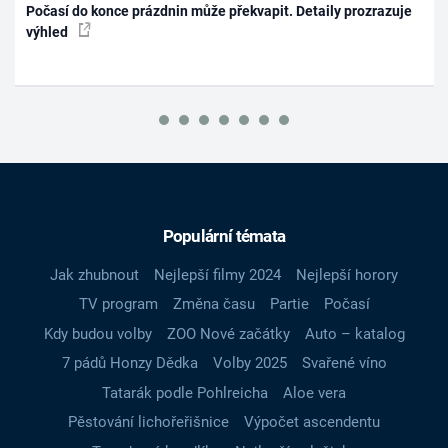
Počasí do konce prázdnin může překvapit. Detaily prozrazuje
výhled
Populární témata
Jak zhubnout
Nejlepší filmy 2024
Nejlepší horory
TV program
Změna času
Partie
Počasí
Kdy budou volby
ZOO Nové začátky
Auto – katalog
7 pádů Honzy Dědka
Volby 2025
Svařené víno
Tatarák podle Pohlreicha
Aloe vera
Pěstování lichořeřišnice
Výpočet ascendentu