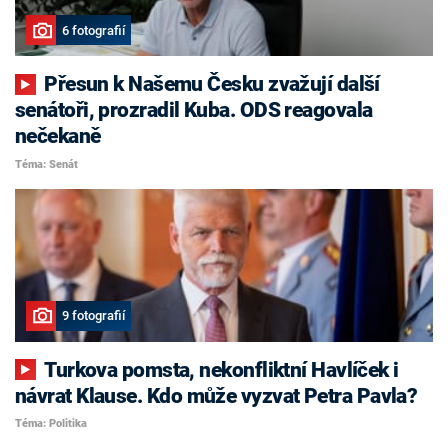
6 fotografií
Přesun k Našemu Česku zvažují další
senátoři, prozradil Kuba. ODS reagovala
nečekaně
Téma: Senát
9 fotografií
Turkova pomsta, nekonfliktní Havlíček i
návrat Klause. Kdo může vyzvat Petra Pavla?
Téma: Politika