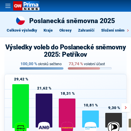
Poslanecká sněmovna 2025
Celkové výsledky
Kraje
Okresy
Zahraničí
Složení sněmovn
Výsledky voleb do Poslanecké sněmovny
2025: Petříkov
100,00
%
73,74
%
okrsků sečteno
volební účast
29,42 %
21,62 %
18,31 %
10,81 %
9,30 %