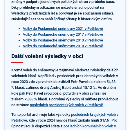
změny v podpoře jednotlivých politických stran v průběhu času.
Díky přehledným odkazům se můžete snadno podívat na
výsledky z předchozích let a porovnat je se současnou situací.
Následující seznam nabízí přímý přístup k historickým datům.
Volby do Poslanecké sněmovny 2021 v Petříkově
Volby do Poslanecké sněmovny 2017 v Petříkově
Volby do Poslanecké sněmovny 2013 v Petříkově
Volby do Poslanecké sněmovny 2010 v Petříkově
Další volební výsledky v obci
Kromě voleb do sněmovny je zajímavé sledovat i výsledky dalších
volebních klání. Například v posledních prezidentských volbách v
roce 2023 zde v prvním kole zvítězil Petr Pavel se ziskem 54,38
% hlasů, zatímco druhý Andrej Babiš získal 18,12 %. Ve druhém
kole pak Petr Pavel svou pozici potvrdil a v obci zvítězil se
ziskem 79,88 % hlasů. Podrobné výsledky si můžete prohlédnout
na stránce
posledních prezidentských voleb v Petříkově
.
Tento portál archivuje také výsledky
posledních krajských voleb v
Petříkově
, kde v roce 2024 nejvíce hlasů získalo hnutí STAN. Pro
úplnost jsou k dispozici i data z
posledních komunálních voleb v