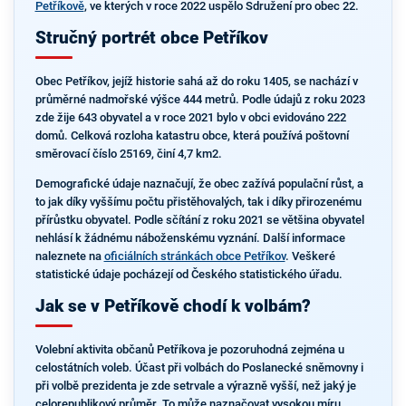
Petříkově
, ve kterých v roce 2022 uspělo Sdružení pro obec 22.
Stručný portrét obce Petříkov
Obec Petříkov, jejíž historie sahá až do roku 1405, se nachází v
průměrné nadmořské výšce 444 metrů. Podle údajů z roku 2023
zde žije 643 obyvatel a v roce 2021 bylo v obci evidováno 222
domů. Celková rozloha katastru obce, která používá poštovní
směrovací číslo 25169, činí 4,7 km2.
Demografické údaje naznačují, že obec zažívá populační růst, a
to jak díky vyššímu počtu přistěhovalých, tak i díky přirozenému
přírůstku obyvatel. Podle sčítání z roku 2021 se většina obyvatel
nehlásí k žádnému náboženskému vyznání. Další informace
naleznete na
oficiálních stránkách obce Petříkov
. Veškeré
statistické údaje pocházejí od Českého statistického úřadu.
Jak se v Petříkově chodí k volbám?
Volební aktivita občanů Petříkova je pozoruhodná zejména u
celostátních voleb. Účast při volbách do Poslanecké sněmovny i
při volbě prezidenta je zde setrvale a výrazně vyšší, než jaký je
celorepublikový průměr. To může naznačovat vysokou míru