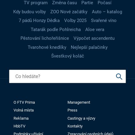
TV program
Změna času
Partie
Počasí
Kdy budou volby
ZOO Nové začátky
Auto – katalog
7 pádů Honzy Dědka
Volby 2025
Svařené víno
Tatarák podle Pohlreicha
Aloe vera
Pěstování lichořeřišnice
Výpočet ascendentu
Tvarohové knedlíky
Nejlepší palačinky
Švestkový koláč
O FTV Prima
Management
Volná místa
Press
Reklama
Castingy a výzvy
HbbTV
Kontakty
Podmínky užívání
Zpracování osobních údajů