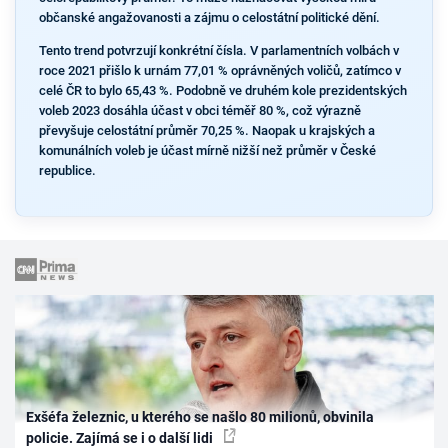
občanské angažovanosti a zájmu o celostátní politické dění.
Tento trend potvrzují konkrétní čísla. V parlamentních volbách v
roce 2021 přišlo k urnám 77,01 % oprávněných voličů, zatímco v
celé ČR to bylo 65,43 %. Podobně ve druhém kole prezidentských
voleb 2023 dosáhla účast v obci téměř 80 %, což výrazně
převyšuje celostátní průměr 70,25 %. Naopak u krajských a
komunálních voleb je účast mírně nižší než průměr v České
republice.
Exšéfa železnic, u kterého se našlo 80 milionů, obvinila
policie. Zajímá se i o další lidi