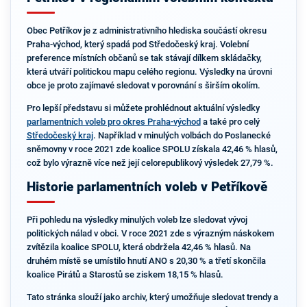
Obec Petříkov je z administrativního hlediska součástí okresu
Praha-východ, který spadá pod Středočeský kraj. Volební
preference místních občanů se tak stávají dílkem skládačky,
která utváří politickou mapu celého regionu. Výsledky na úrovni
obce je proto zajímavé sledovat v porovnání s širším okolím.
Pro lepší představu si můžete prohlédnout aktuální výsledky
parlamentních voleb pro okres Praha-východ
a také pro celý
Středočeský kraj
. Například v minulých volbách do Poslanecké
sněmovny v roce 2021 zde koalice SPOLU získala 42,46 % hlasů,
což bylo výrazně více než její celorepublikový výsledek 27,79 %.
Historie parlamentních voleb v Petříkově
Při pohledu na výsledky minulých voleb lze sledovat vývoj
politických nálad v obci. V roce 2021 zde s výrazným náskokem
zvítězila koalice SPOLU, která obdržela 42,46 % hlasů. Na
druhém místě se umístilo hnutí ANO s 20,30 % a třetí skončila
koalice Pirátů a Starostů se ziskem 18,15 % hlasů.
Tato stránka slouží jako archiv, který umožňuje sledovat trendy a