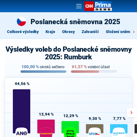
Poslanecká sněmovna 2025
Celkové výsledky
Kraje
Okresy
Zahraničí
Složení sněmovn
Výsledky voleb do Poslanecké sněmovny
2025: Rumburk
100,00
%
61,57
%
okrsků sečteno
volební účast
44,56 %
13,94 %
12,29 %
9,30 %
7,77 %