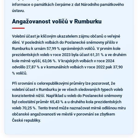
informace o památkách čerpáme z dat Národního památkového
ústavu.
Angažovanost voličů v Rumburku
Volební účast je klíčovým ukazatelem zájmu občanů o veřejné
dění. V posledních volbách do Poslanecké sněmovny přišlo v
Rumburku k urnám 57,99 % oprávněných voličů. V prvním kole
prezidentských voleb v roce 2023 byla účast 61,31 % a ve druhém
kole mírně vyšší, 63,06 %. V krajských volbách v roce 2024
odvolilo 27,87 % a v komunálních volbách v roce 2022 pak 37,90
% voličů.
Při srovnání s celorepublikovými průměry lze pozorovat, že
volební účast v Rumburku je ve všech sledovaných typech voleb
konzistentně nižší. Například u voleb do Poslanecké sněmovny
byl celostátní průměr 65,43 % a u druhého kola prezidentských
voleb 70,25 %. Tento trend může naznačovat mírně odlišnou míru
občanské angažovanosti ve městě v porovnání se zbytkem
České republiky.