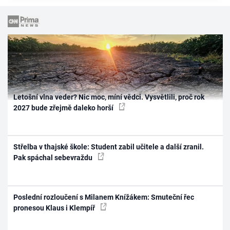
Letošní vlna veder? Nic moc, míní vědci. Vysvětlili, proč rok
2027 bude zřejmě daleko horší
Střelba v thajské škole: Student zabil učitele a další zranil.
Pak spáchal sebevraždu
Poslední rozloučení s Milanem Knížákem: Smuteční řec
pronesou Klaus i Klempíř