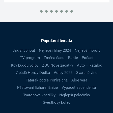
Populární témata
Jak zhubnout
Nejlepší filmy 2024
Nejlepší horory
TV program
Změna času
Partie
Počasí
Kdy budou volby
ZOO Nové začátky
Auto – katalog
7 pádů Honzy Dědka
Volby 2025
Svařené víno
Tatarák podle Pohlreicha
Aloe vera
Pěstování lichořeřišnice
Výpočet ascendentu
Tvarohové knedlíky
Nejlepší palačinky
Švestkový koláč