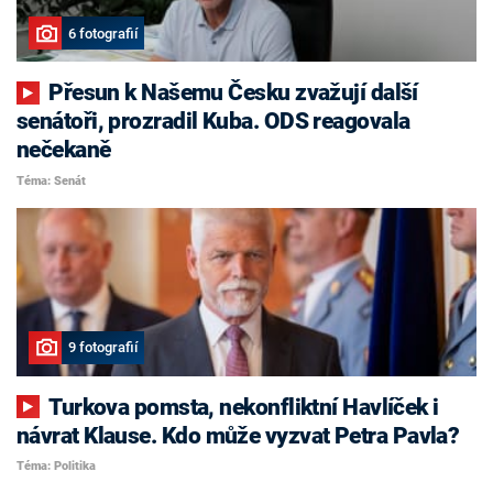
6 fotografií
Přesun k Našemu Česku zvažují další
senátoři, prozradil Kuba. ODS reagovala
nečekaně
Téma: Senát
9 fotografií
Turkova pomsta, nekonfliktní Havlíček i
návrat Klause. Kdo může vyzvat Petra Pavla?
Téma: Politika