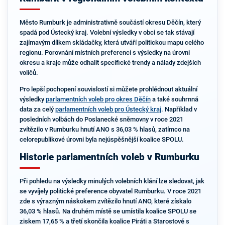
Město Rumburk je administrativně součástí okresu Děčín, který
spadá pod Ústecký kraj. Volební výsledky v obci se tak stávají
zajímavým dílkem skládačky, která utváří politickou mapu celého
regionu. Porovnání místních preferencí s výsledky na úrovni
okresu a kraje může odhalit specifické trendy a nálady zdejších
voličů.
Pro lepší pochopení souvislostí si můžete prohlédnout aktuální
výsledky
parlamentních voleb pro okres Děčín
a také souhrnná
data za celý
parlamentních voleb pro Ústecký kraj
. Například v
posledních volbách do Poslanecké sněmovny v roce 2021
zvítězilo v Rumburku hnutí ANO s 36,03 % hlasů, zatímco na
celorepublikové úrovni byla nejúspěšnější koalice SPOLU.
Historie parlamentních voleb v Rumburku
Při pohledu na výsledky minulých volebních klání lze sledovat, jak
se vyvíjely politické preference obyvatel Rumburku. V roce 2021
zde s výrazným náskokem zvítězilo hnutí ANO, které získalo
36,03 % hlasů. Na druhém místě se umístila koalice SPOLU se
ziskem 17,65 % a třetí skončila koalice Piráti a Starostové s