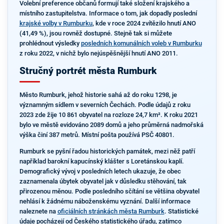
Volební preference občanů formují také složení krajského a
místního zastupitelstva. Informace o tom, jak dopadly poslední
krajské volby v Rumburku
, kde v roce 2024 zvítězilo hnutí ANO
(41,49 %), jsou rovněž dostupné. Stejně tak si můžete
prohlédnout výsledky
posledních komunálních voleb v Rumburku
z roku 2022, v nichž bylo nejúspěšnější hnutí ANO 2011.
Stručný portrét města Rumburk
Město Rumburk, jehož historie sahá až do roku 1298, je
významným sídlem v severních Čechách. Podle údajů z roku
2023 zde žije 10 861 obyvatel na rozloze 24,7 km². K roku 2021
bylo ve městě evidováno 2089 domů a jeho průměrná nadmořská
výška činí 387 metrů. Místní pošta používá PSČ 40801.
Rumburk se pyšní řadou historických památek, mezi něž patří
například barokní kapucínský klášter s Loretánskou kaplí.
Demografický vývoj v posledních letech ukazuje, že obec
zaznamenala úbytek obyvatel jak v důsledku stěhování, tak
přirozenou měnou. Podle posledního sčítání se většina obyvatel
nehlásí k žádnému náboženskému vyznání. Další informace
naleznete na
oficiálních stránkách města Rumburk
. Statistické
údaje pocházejí od Českého statistického úřadu, zatímco