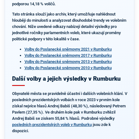
podporou 14,18 % voličů.
Tato stránka slouží jako archiv, který umožňuje nahlédnout
hlouběji do minulosti a analyzovat dlouhodobé trendy ve volebním
chování. Níže uvedené odkazy nabízejí detailní výsledky pro
jednotlivé ročníky parlamentních voleb, které ukazují proměny
politické podpory v této lokalitě v čase.
Volby do Poslanecké sněmovny 2021 v Rumburku
Volby do Poslanecké sněmovny 2017 v Rumburku
Volby do Poslanecké sněmovny 2013 v Rumburku
Volby do Poslanecké sněmovny 2010 v Rumburku
Další volby a jejich výsledky v Rumburku
Obyvatelé města se pravidelně účastní i dalších volebních klání. V
posledních prezidentských volbách v roce 2023 v prvním kole
získal nejvíce hlasů Andrej Babiš (48,30 %), následovaný Petrem
Pavlem (27,35 %). Ve druhém kole pak v Rumburku zvítězil
Andrej Babiš se ziskem 55,84 % hlasů. Podrobné výsledky
posledních prezidentských voleb v Rumburku
jsou zde k
dispozici.